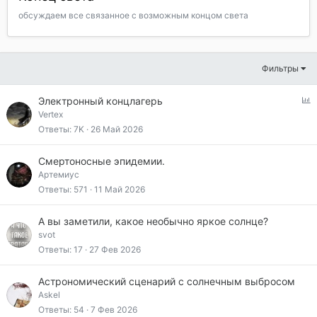
обсуждаем все связанное с возможным концом света
Фильтры
О
Электронный концлагерь
п
Vertex
р
Ответы
7K
26 Май 2026
о
с
Смертоносные эпидемии.
Артемиус
Ответы
571
11 Май 2026
А вы заметили, какое необычно яркое солнце?
svot
Ответы
17
27 Фев 2026
Астрономический сценарий с солнечным выбросом
Askel
Ответы
54
7 Фев 2026