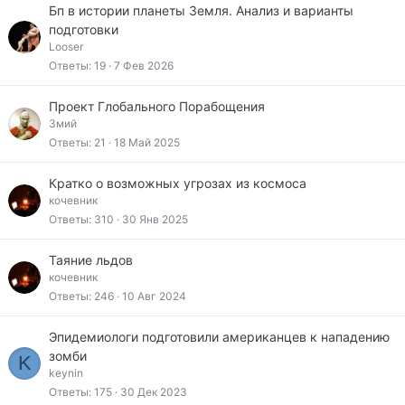
Бп в истории планеты Земля. Анализ и варианты
подготовки
Looser
Ответы
19
7 Фев 2026
Проект Глобального Порабощения
Змий
Ответы
21
18 Май 2025
Кратко о возможных угрозах из космоса
кочевник
Ответы
310
30 Янв 2025
Таяние льдов
кочевник
Ответы
246
10 Авг 2024
Эпидемиологи подготовили американцев к нападению
зомби
K
keynin
Ответы
175
30 Дек 2023