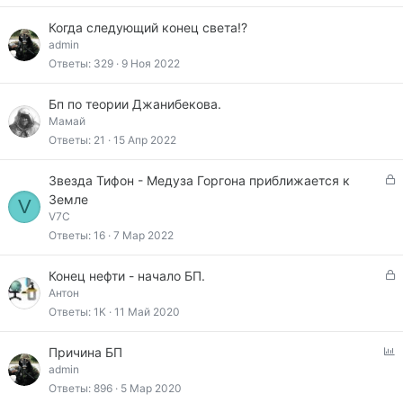
Когда следующий конец света!?
admin
Ответы
329
9 Ноя 2022
Бп по теории Джанибекова.
Мамай
Ответы
21
15 Апр 2022
З
Звезда Тифон - Медуза Горгона приближается к
а
Земле
V
к
V7C
р
Ответы
16
7 Мар 2022
ы
т
З
Конец нефти - начало БП.
а
а
Антон
к
Ответы
1K
11 Май 2020
р
ы
О
Причина БП
т
п
admin
а
р
Ответы
896
5 Мар 2020
о