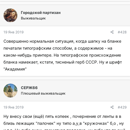
Городской партизан
Выживальщик
19 Янв 2019
#428
Совершенно нормальная ситуация, когда шапку на бланке
печатали типографским способом, а содержимое - на
каком-нибудь принтере. На типографское происхождение
бланка намекает, кстати, тисненый герб СССР. Ну и шрифт
"Академия"
СЕРЖ66
Плюшевый выживальщик
19 Янв 2019
#429
Ну внесу свои (ещё) пять копеек , почернение от ленты в в
близь лежащих "палочек" ну типо а,у,в "кружочках" б,о , ну