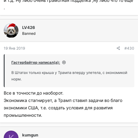
и т.д. Ну либо очень грамотная подделка ,ну либо что то ещё
.
LV426
Banned
19 Янв 2019
#430
Гастербайтер написал(а):
В Штатах только крыша у Трампа вперду улетела, с экономикой
норм.
Все в точности до наоборот.
Экономика стагнирует, а Трамп ставил задачи во благо
экономики США, т.е. создать условия для развития
промышленности.
kumgun
K