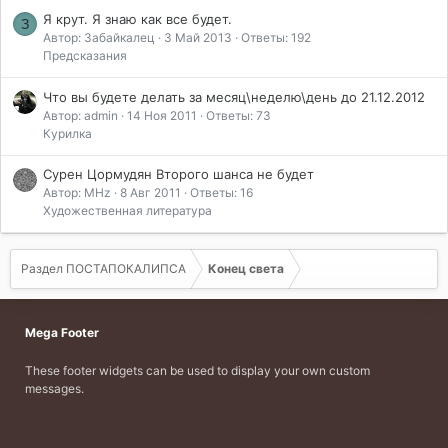
Я крут. Я знаю как все будет.
З
Автор: Забайкалец
3 Май 2013
Ответы: 192
Предсказания
Что вы будете делать за месяц\неделю\день до 21.12.2012
Автор: admin
14 Ноя 2011
Ответы: 73
Курилка
Сурен Цормудян Второго шанса не будет
Автор: MHz
8 Авг 2011
Ответы: 16
Художественная литература
Раздел ПОСТАПОКАЛИПСА
Конец света
Mega Footer
These footer widgets can be used to display your own custom
messages.