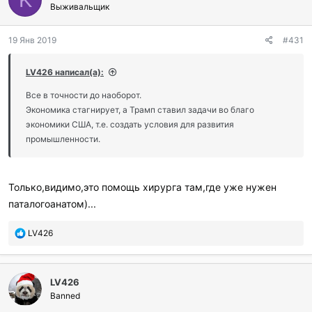
Выживальщик
19 Янв 2019
#431
LV426 написал(а):
Все в точности до наоборот.
Экономика стагнирует, а Трамп ставил задачи во благо
экономики США, т.е. создать условия для развития
промышленности.
Только,видимо,это помощь хирурга там,где уже нужен
паталогоанатом)...
П
LV426
о
б
л
LV426
а
г
Banned
о