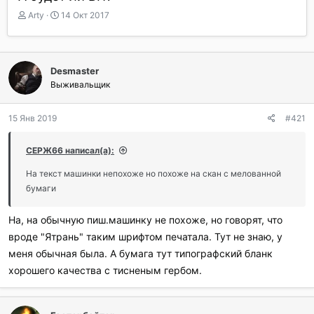
А
Д
Arty
14 Окт 2017
в
а
т
т
о
а
р
н
Desmaster
т
а
Выживальщик
е
ч
м
а
ы
л
15 Янв 2019
#421
а
СЕРЖ66 написал(а):
На текст машинки непохоже но похоже на скан с мелованной
бумаги
На, на обычную пиш.машинку не похоже, но говорят, что
вроде "Ятрань" таким шрифтом печатала. Тут не знаю, у
меня обычная была. А бумага тут типографский бланк
хорошего качества с тисненым гербом.