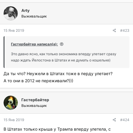
л
Arty
а
г
Выживальщик
о
д
15 Янв 2019
#423
а
р
и
Гастербайтер написал(а):
л
и
Это давно ясно, как только экономика вперду улетает сразу
:
надо ждать Йелостона в Штатах и не думать о кошельке)
Да ты что? Неужели в Штатах тоже в перду улетает?
А то они в 2012 не переживали?)))
Гастербайтер
Выживальщик
15 Янв 2019
#424
В Штатах только крыша у Трампа вперду улетела, с