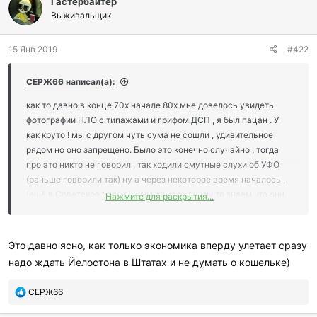
Гастербайтер
Выживальщик
15 Янв 2019
#422
СЕРЖ66 написал(а):
как то давно в конце 70х начале 80х мне довелось увидеть
фотографии НЛО с типажами и грифом ДСП , я был пацан . У
как круто ! мы с другом чуть сума не сошли , удивительное
рядом но оно запрещено. Было это конечно случайно , тогда
про это никто не говорил , так ходили смутные слухи об УФО
(раньше говорили так) ну а через некоторое время началось ,
(ещё в Советское время) и мы думали ну мы то знаем что они
Нажмите для раскрытия...
есть . И вот прошло столько лет и сейчас я думаю , а может
всё это тогда просто начали "запускать в народ" ну чтоб мозги
за..крутить ? Иещё я заметил сейчас когда начинает что то
Это давно ясно, как только экономика вперду улетает сразу
суетится в стране , правительство накосячит , пенсии прогадят
надо ждать Йелостона в Штатах и не думать о кошельке)
сразу возникает что то или катаклизмы или пророки ну
обещается .. Может нам опять в мозги за..кручивают ?
П
СЕРЖ66
На текст машинки непохоже но похоже на скан с мелованной
о
бумаги .
б