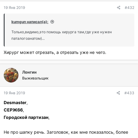
д
19 Янв 2019
#432
а
р
и
kumgun написал(а):
л
и
Только,видимо,это помощь хирурга там,где уже нужен
:
паталогоанатом)...
Хирург может отрезать, а отрезать уже не чего.
Лонгин
Выживальщик
19 Янв 2019
#433
Desmaster
,
СЕРЖ66
,
Городской партизан
,
Не про шапку речь. Заголовок, как мне показалось, более