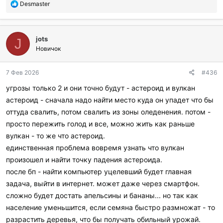
П
Desmaster
о
б
л
jots
а
J
г
Новичок
о
д
7 Фев 2026
#436
а
р
угрозы только 2 и они точно будут - астероид и вулкан
и
астероид - сначала надо найти место куда он упадет что бы
л
и
оттуда свалить, потом свалить из зоны оледенения. потом -
:
просто пережить голод и все, можно жить как раньше
вулкан - то же что астероид.
единственная проблема вовремя узнать что вулкан
произошел и найти точку падения астероида.
после бп - найти компьютер уцелевший будет главная
задача, выйти в интернет. может даже через смартфон.
сложно будет достать апельсины и бананы... но так как
население уменьшится, если семяна быстро размножат - то
разрастить деревья, что бы получать обильный урожай.