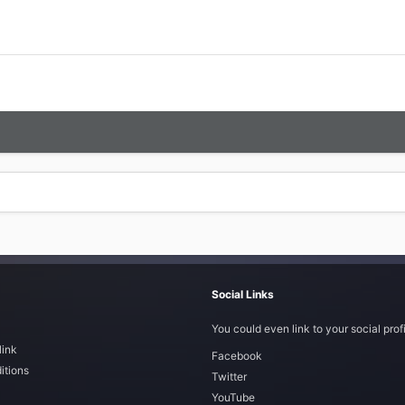
Social Links
You could even link to your social profi
link
Facebook
itions
Twitter
YouTube