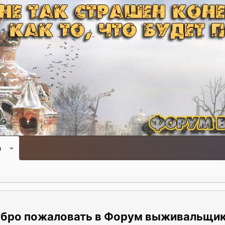
и
Форум выживальщи