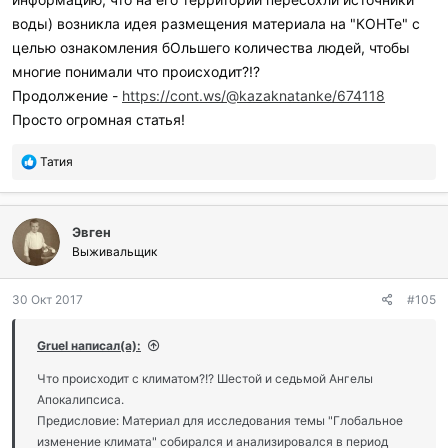
воды) возникла идея размещения материала на "КОНТе" с
целью ознакомления бОльшего количества людей, чтобы
многие понимали что происходит?!?
Продолжение -
https://cont.ws/@kazaknatanke/674118
Просто огромная статья!
П
Татия
о
б
л
Эвген
а
г
Выживальщик
о
д
30 Окт 2017
#105
а
р
и
Gruel написал(а):
л
и
Что происходит с климатом?!? Шестой и седьмой Ангелы
:
Апокалипсиса.
Предисловие: Материал для исследования темы "Глобальное
изменение климата" собирался и анализировался в период