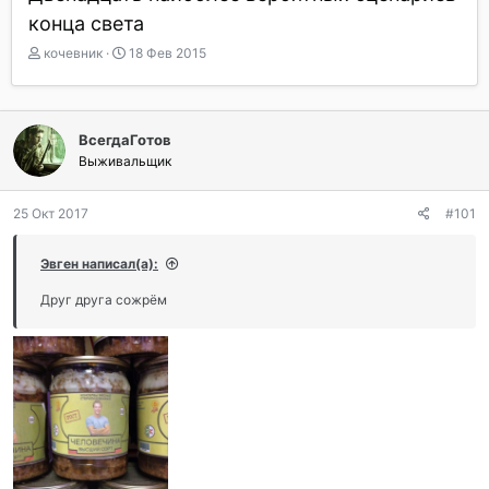
конца света
А
Д
кочевник
18 Фев 2015
в
а
т
т
о
а
р
н
ВсегдаГотов
т
а
Выживальщик
е
ч
м
а
ы
л
25 Окт 2017
#101
а
Эвген написал(а):
Друг друга сожрём