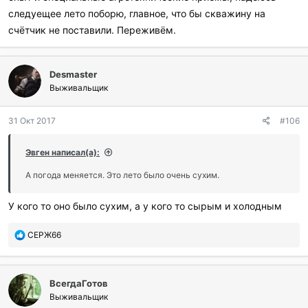
следуещее лето поборю, главное, что бы скважину на
счётчик не поставили. Переживём.
Desmaster
Выживальщик
31 Окт 2017
#106
Эвген написал(а):
А погода меняется. Это лето было очень сухим.
У кого то оно было сухим, а у кого то сырым и холодным
П
СЕРЖ66
о
б
л
ВсегдаГотов
а
г
Выживальщик