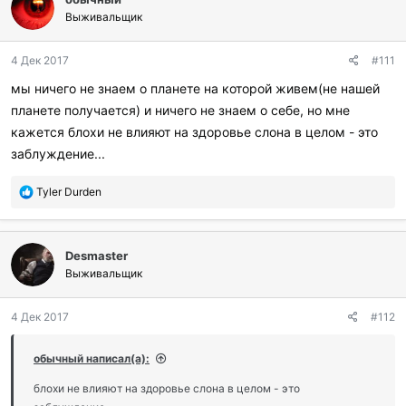
Выживальщик
4 Дек 2017
#111
мы ничего не знаем о планете на которой живем(не нашей
планете получается) и ничего не знаем о себе, но мне
кажется блохи не влияют на здоровье слона в целом - это
заблуждение...
П
Tyler Durden
о
б
л
Desmaster
а
г
Выживальщик
о
д
4 Дек 2017
#112
а
р
и
обычный написал(а):
л
и
блохи не влияют на здоровье слона в целом - это
: