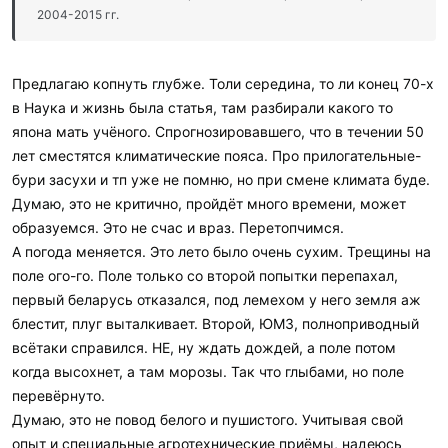
2004-2015 гг.
Предлагаю копнуть глубже. Толи середина, то ли конец 70-х
в Наука и жизнь была статья, там разбирали какого то
япона мать учёного. Спрогнозировавшего, что в течении 50
лет сместятся климатические пояса. Про прилогательные-
бури засухи и тп уже не помню, но при смене климата буде.
Думаю, это не критично, пройдёт много времени, может
образуемся. Это не счас и враз. Перетопчимся.
А погода меняется. Это лето было очень сухим. Трещины на
поле ого-го. Поле только со второй попытки перепахал,
первый беларусь отказался, под лемехом у него земля аж
блестит, плуг выталкивает. Второй, ЮМЗ, полноприводный
всётаки справился. НЕ, ну ждать дождей, а поле потом
когда высохнет, а там морозы. Так что глыбами, но поле
перевёрнуто.
Думаю, это не повод белого и пушистого. Учитывая свой
опыт и специальные агротехнические приёмы, надеюсь