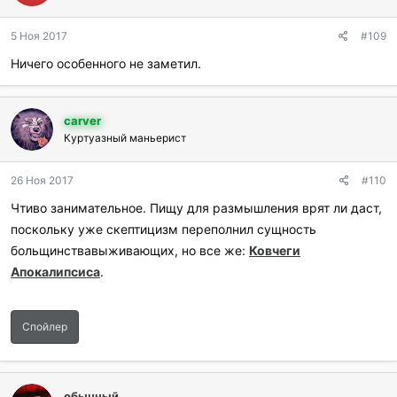
о
д
5 Ноя 2017
#109
а
р
Ничего особенного не заметил.
и
л
и
:
carver
Куртуазный маньерист
26 Ноя 2017
#110
Чтиво занимательное. Пищу для размышления врят ли даст,
поскольку уже скептицизм переполнил сущность
больщинствавыживающих, но все же:
Ковчеги
Апокалипсиса
.
Спойлер
обычный