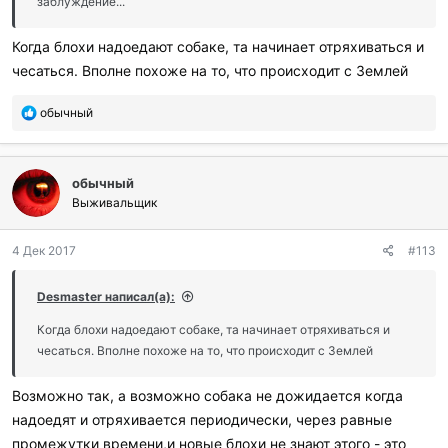
заблуждение...
Когда блохи надоедают собаке, та начинает отряхиваться и
чесаться. Вполне похоже на то, что происходит с Землей
П
обычный
о
б
л
обычный
а
г
Выживальщик
о
д
4 Дек 2017
#113
а
р
и
Desmaster написал(а):
л
и
Когда блохи надоедают собаке, та начинает отряхиваться и
:
чесаться. Вполне похоже на то, что происходит с Землей
Возможно так, а возможно собака не дожидается когда
надоедят и отряхивается периодически, через равные
промежутки времени,и новые блохи не знают этого - это