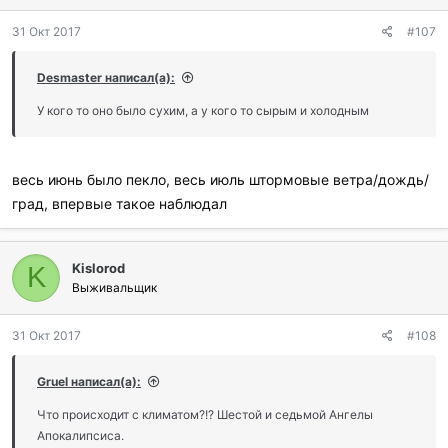
о
д
31 Окт 2017
#107
а
р
и
Desmaster написал(а):
л
и
У кого то оно было сухим, а у кого то сырым и холодным
:
весь июнь было пекло, весь июль штормовые ветра/дождь/
град, впервые такое наблюдал
Kislorod
K
Выживальщик
31 Окт 2017
#108
Gruel написал(а):
Что происходит с климатом?!? Шестой и седьмой Ангелы
Апокалипсиса.