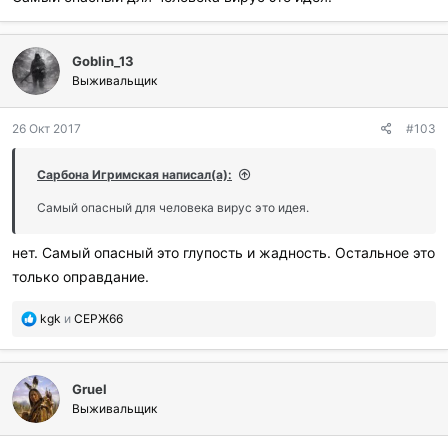
Goblin_13
Выживальщик
26 Окт 2017
#103
Сарбона Игримская написал(а):
Самый опасный для человека вирус это идея.
нет. Самый опасный это глупость и жадность. Остальное это
только оправдание.
П
kgk
и
СЕРЖ66
о
б
л
Gruel
а
г
Выживальщик
о
д