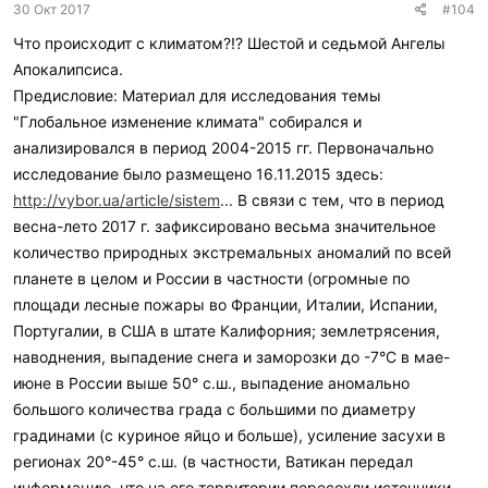
30 Окт 2017
#104
а
р
Что происходит с климатом?!? Шестой и седьмой Ангелы
и
Апокалипсиса.
л
и
Предисловие: Материал для исследования темы
:
"Глобальное изменение климата" собирался и
анализировался в период 2004-2015 гг. Первоначально
исследование было размещено 16.11.2015 здесь:
http://vybor.ua/article/sistem
... В связи с тем, что в период
весна-лето 2017 г. зафиксировано весьма значительное
количество природных экстремальных аномалий по всей
планете в целом и России в частности (огромные по
площади лесные пожары во Франции, Италии, Испании,
Португалии, в США в штате Калифорния; землетрясения,
наводнения, выпадение снега и заморозки до -7°С в мае-
июне в России выше 50° с.ш., выпадение аномально
большого количества града с большими по диаметру
градинами (с куриное яйцо и больше), усиление засухи в
регионах 20°-45° с.ш. (в частности, Ватикан передал
информацию, что на его территории пересохли источники