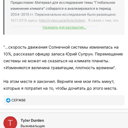
Предисловие: Материал для исследования темы "Глобальное
изменение климата" собирался и анализировался в период
2004-2015 гг. Первоначально исследование было размещено
16.11.2015 здесь:
http://vybor.ua/article/sistem
... В связи с тем, что
в период весна-лето 2017 г. зафиксировано весьма
Нажмите для раскрытия...
значительное количество природных экстремальных аномалий
по всей планете в целом и России в частности (огромные по
площади лесные пожары во Франции, Италии, Испании,
"...скорость движения Солнечной системы изменилась на
Португалии, в США в штате Калифорния; землетрясения,
10%, рассказал офицер запаса Юрий Супрун. Перемещение
наводнения, выпадение снега и заморозки до -7°С в мае-июне
системы не может не сказаться на климате планеты.
в России выше 50° с.ш., выпадение аномально большого
«Изменяются величина гравитации, плотность времени".
количества града с большими по диаметру градинами (с
куриное яйцо и больше), усиление засухи в регионах 20°-45°
с.ш. (в частности, Ватикан передал информацию, что на его
На этом месте я закончил. Верните мне мои пять минут,
территории пересохли источники воды) возникла идея
которые я потратил на то, чтобы дочитать до этого места.
размещения материала на "КОНТе" с целью ознакомления
бОльшего количества людей, чтобы многие понимали что
П
СЕРЖ66
происходит?!?
о
б
Продолжение -
https://cont.ws/@kazaknatanke/674118
л
Просто огромная статья!
Tyler Durden
а
T
г
Выживальщик