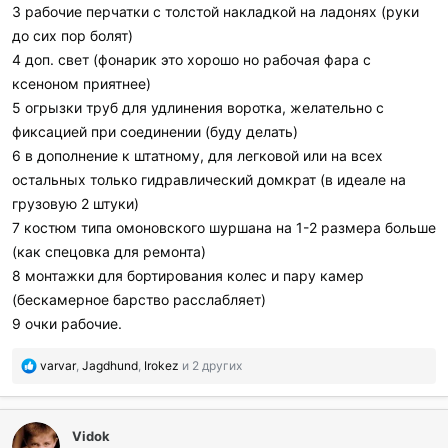
3 рабочие перчатки с толстой накладкой на ладонях (руки
до сих пор болят)
4 доп. свет (фонарик это хорошо но рабочая фара с
ксеноном приятнее)
5 огрызки труб для удлинения воротка, желательно с
фиксацией при соединении (буду делать)
6 в дополнение к штатному, для легковой или на всех
остальных только гидравлический домкрат (в идеале на
грузовую 2 штуки)
7 костюм типа омоновского шуршана на 1-2 размера больше
(как спецовка для ремонта)
8 монтажки для бортирования колес и пару камер
(бескамерное барство расслабляет)
9 очки рабочие.
П
varvar
,
Jagdhund
,
Irokez
и 2 других
о
б
л
Vidok
а