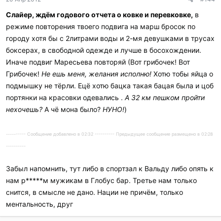
Слайер, ждём годового отчета о ковке и перевковке,
в
режиме повторения твоего подвига на марш бросок по
городу хотя бы с 2литрами воды и 2-мя девушками в трусах
боксерах, в свободной одежде и лучше в босохождении.
Иначе подвиг Маресьева повторяй (Вот грибочек! Вот
Грибочек!
Не ешь меня, желания исполню!
Хотю тобы яйца о
подмышку не тёрли. Ецё хотю бацка такая бацая была и цоб
портянки на красовки одевались .
А 32 км пешком пройти
нехочешь?
А чё мона было?
НУНО!
)
---------- Сообщение добавлено в 02:32 ---------- Предыдущее сообщение размещено в 02:28
----------
Забыл напомнить, тут либо в спортзал к Вальду либо опять к
нам р*****м мужикам в Глобус бар. Третье нам только
снится, в смысле не дано. Нации не причём, только
ментальность, друг