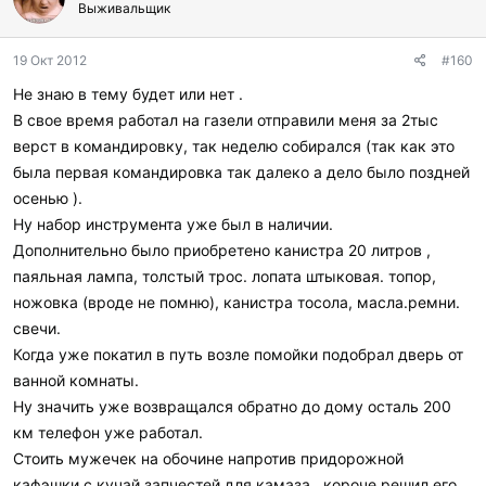
г
Выживальщик
о
д
19 Окт 2012
#160
а
р
Не знаю в тему будет или нет .
и
В свое время работал на газели отправили меня за 2тыс
л
и
верст в командировку, так неделю собирался (так как это
:
была первая командировка так далеко а дело было поздней
осенью ).
Ну набор инструмента уже был в наличии.
Дополнительно было приобретено канистра 20 литров ,
паяльная лампа, толстый трос. лопата штыковая. топор,
ножовка (вроде не помню), канистра тосола, масла.ремни.
свечи.
Когда уже покатил в путь возле помойки подобрал дверь от
ванной комнаты.
Ну значить уже возвращался обратно до дому осталь 200
км телефон уже работал.
Стоить мужечек на обочине напротив придорожной
кафэшки с кучай запчестей для камаза . короче решил его