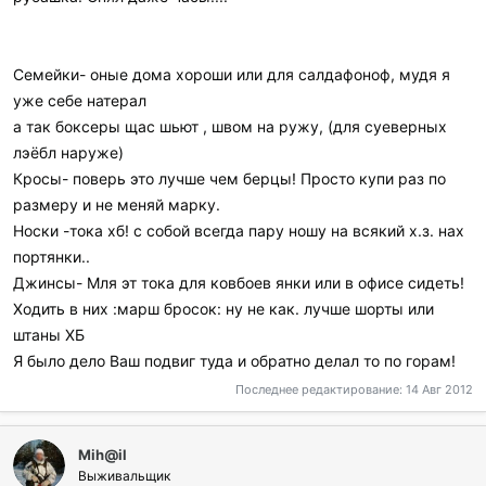
Семейки- оные дома хороши или для салдафоноф, мудя я
уже себе натерал
а так боксеры щас шьют , швом на ружу, (для суеверных
лэёбл наруже)
Кросы- поверь это лучше чем берцы! Просто купи раз по
размеру и не меняй марку.
Носки -тока хб! с собой всегда пару ношу на всякий х.з. нах
портянки..
Джинсы- Мля эт тока для ковбоев янки или в офисе сидеть!
Ходить в них :марш бросок: ну не как. лучше шорты или
штаны ХБ
Я было дело Ваш подвиг туда и обратно делал то по горам!
Последнее редактирование:
14 Авг 2012
Mih@il
Выживальщик