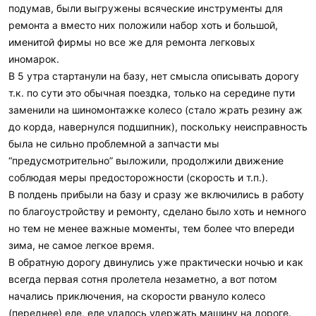
подумав, были выгружены всяческие инструменты для
ремонта а вместо них положили набор хоть и большой,
именитой фирмы но все же для ремонта легковых
иномарок.
В 5 утра стартанули на базу, нет смысла описывать дорогу
т.к. по сути это обычная поездка, только на середине пути
заменили на шиномонтажке колесо (стало жрать резину аж
до корда, навернулся подшипник), поскольку неисправность
была не сильно проблемной а запчасти мы
“предусмотрительно” выложили, продолжили движение
соблюдая меры предосторожности (скорость и т.п.).
В полдень прибыли на базу и сразу же включились в работу
по благоустройству и ремонту, сделано было хоть и немного
но тем не менее важные моменты, тем более что впереди
зима, не самое легкое время.
В обратную дорогу двинулись уже практически ночью и как
всегда первая сотня пролетела незаметно, а вот потом
начались приключения, на скорости рвануло колесо
(переднее) еле, еле удалось удержать машину на дороге.