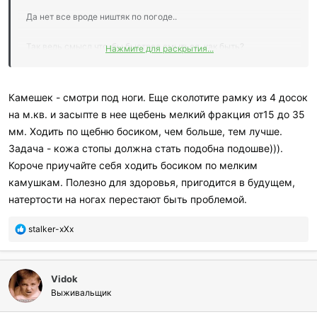
Да нет все вроде ништяк по погоде..
Так ведь смысл что-бы быстрее смыться, как быть?
Нажмите для раскрытия...
... может пластырем заклееть??
Камешек - смотри под ноги. Еще сколотите рамку из 4 досок
на м.кв. и засыпте в нее щебень мелкий фракция от15 до 35
мм. Ходить по щебню босиком, чем больше, тем лучше.
Задача - кожа стопы должна стать подобна подошве))).
Короче приучайте себя ходить босиком по мелким
камушкам. Полезно для здоровья, пригодится в будущем,
натертости на ногах перестают быть проблемой.
П
stalker-xXx
о
б
л
Vidok
а
г
Выживальщик
о