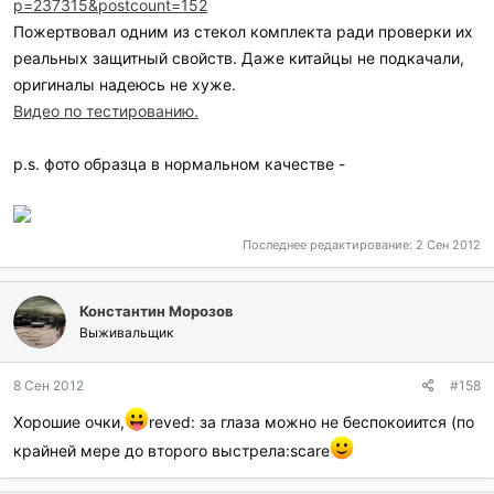
p=237315&postcount=152
Пожертвовал одним из стекол комплекта ради проверки их
реальных защитный свойств. Даже китайцы не подкачали,
оригиналы надеюсь не хуже.
Видео по тестированию.
p.s. фото образца в нормальном качестве -
Последнее редактирование:
2 Сен 2012
Константин Морозов
Выживальщик
8 Сен 2012
#158
Хорошие очки,
reved: за глаза можно не беспокоиится (по
крайней мере до второго выстрела:scare