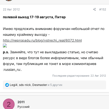
22 Авг 2012
#152
полевой выход 17-19 августа, Питер
Имею предложить вниманию форумчан небольшой отчет по
нашему крайнему выходу -
http://nepropadu.ru/blog/vstrechi_real/6072.html
p.s.
Звиняйте, что тут не выкладываю статью, но считаю
ресурс в виде блогов более информативным, чем обычный
форум, там публикация не тонет в море комментариев
:russian_ru:.
Последнее редактирование:
22 Авг 2012
П
Legi4
,
sds-nick
,
Desmaster
и 5 других
о
б
л
2011
а
2
г
Русский