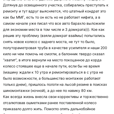
Дотянув до освещенного участка, собирались преступать к
ремонту и тут вдруг выясняется, что штатный кондрат это
как бы ММГ, есть то он есть но не работает нифига, а в
самом начале уже писал что все авто барахло выложили
для экономии места в том числе и 3 домкрата))). Кое как
решив эту проблему (взяли домкрат взаймы) попытались
снять новое колесо с заднего моста, не тут то было,
полутораметровая труба в качестве усилителя и наши 200
кило ни чем помочь не смогли, а балонник твердо сказал
“хватит”, в итоге вернули на место покоцанное до корда
колесо стоявшее еще в начале пути, если бы не время
(машину ждали к 10 утра и ремонтироваться в с утра не
было возможности, а большинство монтажек работают
только днем), пришлось ползти на лысой резине в поисках
шиномонтажки (ночной), а до нее по навику 80 км.
Как всегда жизнь внесла свои коррективы и торжественно
отсалютовав ошметками ранее поставленной колесо
приказало долго жить. Помогло опять дальнобойное