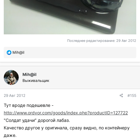
Последнее редактирование:
29 Авг 2012
П
Mih@il
о
б
л
Mih@il
а
г
Выживальщик
о
д
29 Авг 2012
#155
а
р
Тут вроде подешевле -
и
http://www.ordvor.com/goods/index.php?productID=127722
л
и
"Солдат удачи" дорогой лабаз.
:
Качество другое у оригинала, сразу видно, по контейнеру
даже.