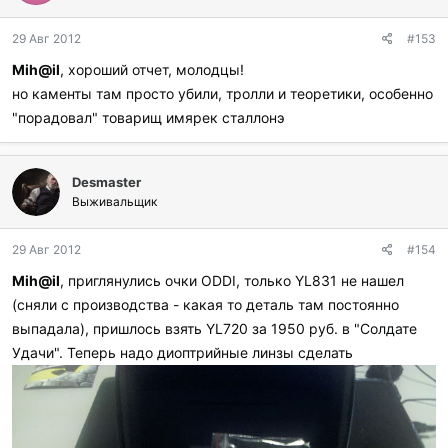
о
д
29 Авг 2012
#153
а
р
Mih@il
, хороший отчет, молодцы!
и
но каменты там просто убили, тролли и теоретики, особенно
л
и
"порадовал" товарищ имярек сталлонэ
:
Desmaster
Выживальщик
29 Авг 2012
#154
Mih@il
, приглянулись очки ODDI, только YL831 не нашел
(сняли с производства - какая то деталь там постоянно
выпадала), пришлось взять YL720 за 1950 руб. в "Солдате
Удачи". Теперь надо диоптрийные линзы сделать