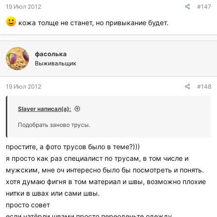
д
19 Июл 2012
#147
а
р
кожа толще не станет, но привыкание будет.
и
л
и
:
фасолька
Выживальщик
19 Июл 2012
#148
Slayer написал(а):
Подобрать заново трусы.
простите, а фото трусов было в теме?)))
я просто как раз специалист по трусам, в том числе и
мужским, мне оч интересно было бы посмотреть и понять.
хотя думаю фигня в том материал и швы, возможно плохие
нитки в швах или сами швы.
просто совет
если натёрли швами просто переоденьте одежду