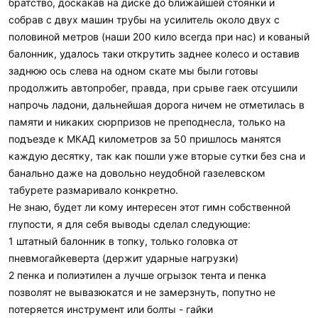
братство, доскакав на диске до ближайшей стоянки и
собрав с двух машин трубы на усилитель около двух с
половиной метров (наши 200 кило всегда при нас) и кованый
балонник, удалось таки открутить заднее колесо и оставив
заднюю ось слева на одном скате мы были готовы
продолжить автопробег, правда, при срыве гаек отсушили
напрочь ладони, дальнейшая дорога ничем не отметилась в
памяти и никаких сюрпризов не преподнесла, только на
подъезде к МКАД километров за 50 пришлось манятся
каждую десятку, так как пошли уже вторые сутки без сна и
банально даже на довольно неудобной газелевском
табурете размаривало конкретно.
Не знаю, будет ли кому интересен этот гимн собственной
глупости, я для себя выводы сделал следующие:
1 штатный балонник в топку, только головка от
пневмогайкеверта (держит ударные нагрузки)
2 пенка и полиэтилен а лучше огрызок тента и пенка
позволят не вывазюкатся и не замерзнуть, попутно не
потеряется инструмент или болты - гайки