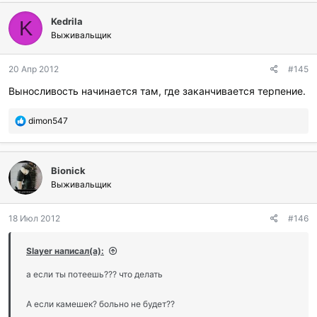
Kedrila
K
Выживальщик
20 Апр 2012
#145
Выносливость начинается там, где заканчивается терпение.
П
dimon547
о
б
л
Bionick
а
г
Выживальщик
о
д
18 Июл 2012
#146
а
р
и
Slayer написал(а):
л
и
а если ты потеешь??? что делать
:
А если камешек? больно не будет??