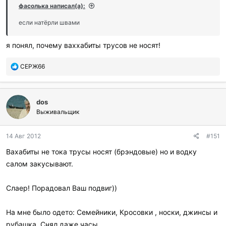
фасолька написал(а):
если натёрли швами
я понял, почему ваххабиты трусов не носят!
П
СЕРЖ66
о
б
л
dos
а
г
Выживальщик
о
д
14 Авг 2012
#151
а
р
Вахабиты не тока трусы носят (брэндовые) но и водку
и
салом закусывают.
л
и
:
Слаер! Порадовал Ваш подвиг))
На мне было одето: Семейники, Кросовки , носки, джинсы и
рубашка. Снял даже часы....