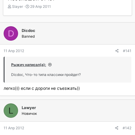
А
Д
Slayer
29 Апр 2011
в
а
т
т
о
а
р
н
Dicdoc
D
т
а
Banned
е
ч
м
а
ы
л
11 Апр 2012
#141
а
Рыжич написал(а):
Dicdoc, Что-то типа классики пройдет?
легко))) если с дороги не съезжать))
Lawyer
L
Новичок
11 Апр 2012
#142