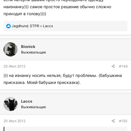
наизнанку))) самое простое решение обычно сложно
приходит в голову))))
П
Jagdhund
,
STPR
и
Laccs
о
б
л
Bionick
а
г
Выживальщик
о
д
20 Июл 2012
#149
а
р
))) на изнанку носить нельзя, будут проблемы. (бабушкина
и
присказка. Моей бабушки присказка).
л
и
:
Laccs
Выживальщик
20 Июл 2012
#150