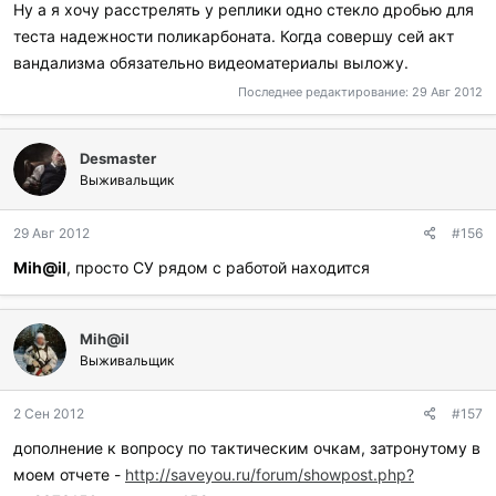
Ну а я хочу расстрелять у реплики одно стекло дробью для
теста надежности поликарбоната. Когда совершу сей акт
вандализма обязательно видеоматериалы выложу.
Последнее редактирование:
29 Авг 2012
Desmaster
Выживальщик
29 Авг 2012
#156
Mih@il
, просто СУ рядом с работой находится
Mih@il
Выживальщик
2 Сен 2012
#157
дополнение к вопросу по тактическим очкам, затронутому в
моем отчете -
http://saveyou.ru/forum/showpost.php?