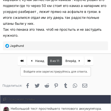
подвезти где то через 50 км стоит его камаз а напарник его
усердно разбирает , лежит прямо на асфальте в грязи. в
итоге сжалился отдал им эту дверь так радости полные
штаны были у них.
Так что пенака это тема. чтоб не простыть и не застудить
нужного.
П
Jagdhund
о
б
л
First
Last
Назад
8 из 11
Вперёд
а
г
Войдите или зарегистрируйтесь для ответа.
о
д
а
Facebook
Twitter
Reddit
Pinterest
Tumblr
WhatsApp
Электронная 
Поделиться:
р
и
л
Похожие темы
и
:
Небольшой тест простейшего теплового аккумулятора.