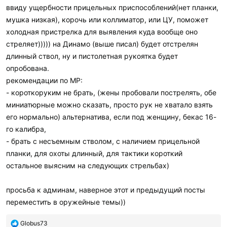
ввиду ущербности прицельных приспособлений(нет планки,
мушка низкая), корочь или коллиматор, или ЦУ, поможет
холодная пристрелка для выявления куда вообще оно
стреляет))))) на Динамо (выше писал) будет отстрелян
длинный ствол, ну и пистолетная рукоятка будет
опробована.
рекомендации по МР:
- короткоруким не брать, (жены пробовали пострелять, обе
миниатюрные можно сказать, просто рук не хватало взять
его нормально) альтернатива, если под женщину, бекас 16-
го калибра,
- брать с несъемным стволом, с наличием прицельной
планки, для охоты длинный, для тактики короткий
остальное выясним на следующих стрельбах)
просьба к админам, наверное этот и предыдущий посты
переместить в оружейные темы))
П
Globus73