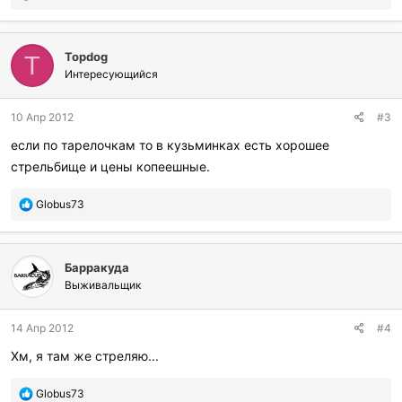
о
б
л
Topdog
а
T
г
Интересующийся
о
д
10 Апр 2012
#3
а
р
если по тарелочкам то в кузьминках есть хорошее
и
стрельбище и цены копеешные.
л
и
:
П
Globus73
о
б
л
Барракуда
а
г
Выживальщик
о
д
14 Апр 2012
#4
а
р
Хм, я там же стреляю...
и
л
П
Globus73
и