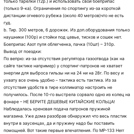
только тарелки (12р.) и использовать свой боеприпас
(только 9-ка). Ограничения по спортингу из-за короткой
дистанции огневого рубежа (около 40 метров)что не есть
гуд.
b. Тир. 300 метров, 6 дорожек. Из доп.оборудования только
наушники (100р) и стойки под цевье, тисков и сошек нет.
Боеприпас Азот пуля облегченка, пачка (10шт) – 310р.
Вывод от поездки:
По вепрю: из-за отсутствия регулятора газоотвода (как на
сайге тактике например) у спортинг-патронов не хватает
энергии для выброса гильзы ни на 24 ни на 28г. По весу и
ухвату все очень удобно – тактика есть тактика. Из за
отсутствия удобств в тире коллиматор настроить не
получилось. После 10-го выстрела сорвало одно из колец на
фонаре – НЕ БЕРИТЕ ДЕШЕВЫЕ КИТАЙСКИЕ КОЛЬЦА!
Наблюдалась хреновая подача патронов пружиной
магазина. Уже дома разобрав обнаружил что весь пластик
внутри в заусенцах, да и пружину надо бы поставить
помощней. Вот такие первые впечатления. По МР-133 Herr