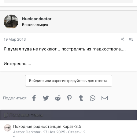
о
:
б
л
Nuclear doctor
а
г
Выживальщик
о
д
19 Мар 2013
#5
а
р
Я думал туда не пускают .. пострелять из гладкоствола....
и
л
и
Интересно....
:
Войдите или зарегистрируйтесь для ответа.
Facebook
Twitter
Reddit
Pinterest
Tumblr
WhatsApp
Электронная 
Поделиться:
Похожие темы
Походная радиостанция Карат-3.5
Автор: Darkstar
27 Ноя 2025
Ответы: 2