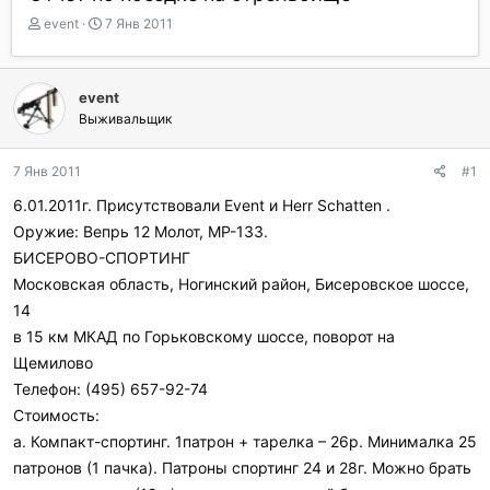
А
Д
event
7 Янв 2011
в
а
т
т
о
а
event
р
н
Выживальщик
т
а
е
ч
м
а
7 Янв 2011
#1
ы
л
а
6.01.2011г. Присутствовали Event и Herr Schatten .
Оружие: Вепрь 12 Молот, МР-133.
БИСЕРОВО-СПОРТИНГ
Московская область, Ногинский район, Бисеровское шоссе,
14
в 15 км МКАД по Горьковскому шоссе, поворот на
Щемилово
Телефон: (495) 657-92-74
Стоимость:
a. Компакт-спортинг. 1патрон + тарелка – 26р. Минималка 25
патронов (1 пачка). Патроны спортинг 24 и 28г. Можно брать