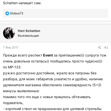
Schatten напишет сам.
П
Globus73
о
б
л
Herr Schatten
а
г
Выживальщик
о
д
7 Янв 2011
#2
а
р
Прежде всего респект
Event
за приглашение))) супруга тож
и
очень довольна осталась)) пообщались просто чудесно)))
л
и
по МР-133
:
ружжо достаточно достойное, жрало все патроны без
разбора, для моих габаритов ухватисто и удобно, наличие
удлиннителя магазина обеспечило семизарядность (5+2)
минусы выявленные:
помимо того что еще с новья пришлось обтачивать
подаватель,
- короткий ствол не предназначен для целевой стрельбы