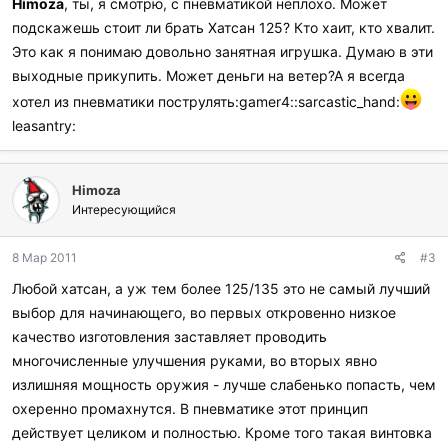
Himoza
, ты, я смотрю, с пневматикой неплохо. Может
и
подскажешь стоит ли брать Хатсан 125? Кто хаит, кто хвалит.
л
и
Это как я понимаю довольно занятная игрушка. Думаю в эти
:
выходные прикупить. Может деньги на ветер?А я всегда
хотел из пневматики пострулять:gamer4::sarcastic_hand:
leasantry:
Himoza
Интересующийся
8 Мар 2011
#3
Любой хатсан, а уж тем более 125/135 это не самый лучший
выбор для начинающего, во первых откровенно низкое
качество изготовления заставляет проводить
многочисленные улучшения руками, во вторых явно
излишняя мощность оружия - лучше слабенько попасть, чем
охеренно промахнутся. В пневматике этот принцип
действует целиком и полностью. Кроме того такая винтовка