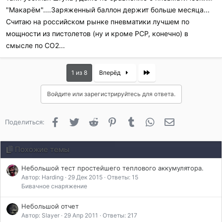
"Макарём"....Заряженный баллон держит больше месяца...
Считаю на российском рынке пневматики лучшем по
мощности из пистолетов (ну и кроме РСР, конечно) в
смысле по СО2...
Last
1 из 8
Вперёд
Войдите или зарегистрируйтесь для ответа.
Facebook
Twitter
Reddit
Pinterest
Tumblr
WhatsApp
Электронная 
Поделиться:
Похожие темы
Небольшой тест простейшего теплового аккумулятора.
Автор: Harding
29 Дек 2015
Ответы: 15
Бивачное снаряжение
Небольшой отчет
Автор: Slayer
29 Апр 2011
Ответы: 217