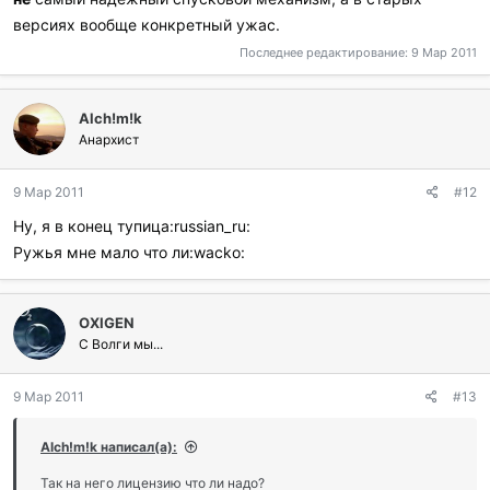
версиях вообще конкретный ужас.
Последнее редактирование:
9 Мар 2011
Alch!m!k
Анархист
9 Мар 2011
#12
Ну, я в конец тупица:russian_ru:
Ружья мне мало что ли:wacko:
OXIGEN
С Волги мы...
9 Мар 2011
#13
Alch!m!k написал(а):
Так на него лицензию что ли надо?