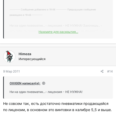
---------- Сообщение добавлено в 19:48 ---------- Предыдущее сообщение
размещено в 19:46 ----------
Ни на один пневматик...- лицензия - НЕ НУЖНА! Захочешь.. -
его тебе по почте вышлют... только если дорогой (более10 тыр.)
Нажмите для раскрытия...
созвонись с продавцом или по предоплате...
Himoza
Интересующийся
9 Мар 2011
#14
OXIGEN написал(а):
Ни на один пневматик...- лицензия - НЕ НУЖНА!
Не совсем так, есть достаточно пневматики продающейся
по лицензии, в основном это винтовки в калибре 5,5 и выше.