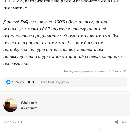
9 и 12 мм, встречается еще реже и исключительно в PCP
пневматике.
Данный FAQ не является 100% объективным, автор
использует только PCP оружие и посему отдает ей
определенное предпочтение. Кроме того для того что бы
полностью раскрыть тему хотя бы одной их схем
потребуется не одна сотня страниц, а описать все
преимущества и недостатки в короткой «писюлке» просто
невозможно.
Последнее редактирование:
25 Янв 2011
П
and725
,
ЮГ-123
,
Хомяк
и 9 других
о
б
л
Alch!m!k
а
г
Анархист
о
д
8 Мар 2011
#2
а
р