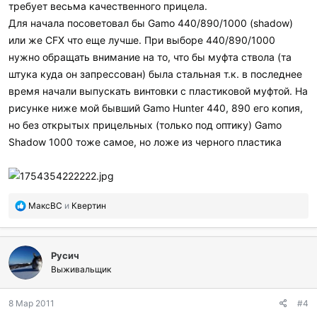
требует весьма качественного прицела.
Для начала посоветовал бы Gamo 440/890/1000 (shadow)
или же CFX что еще лучше. При выборе 440/890/1000
нужно обращать внимание на то, что бы муфта ствола (та
штука куда он запрессован) была стальная т.к. в последнее
время начали выпускать винтовки с пластиковой муфтой. На
рисунке ниже мой бывший Gamo Hunter 440, 890 его копия,
но без открытых прицельных (только под оптику) Gamo
Shadow 1000 тоже самое, но ложе из черного пластика
П
МаксВС
и
Квертин
о
б
л
Русич
а
г
Выживальщик
о
д
8 Мар 2011
#4
а