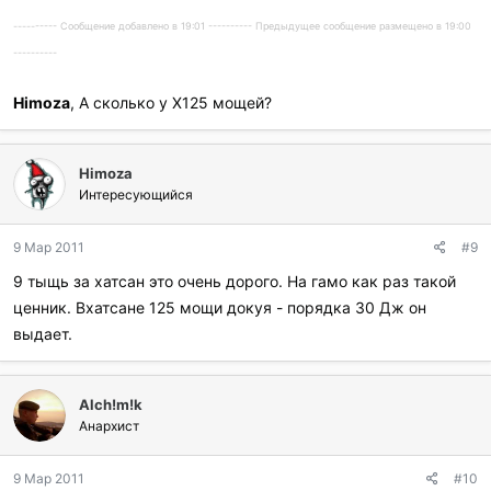
---------- Сообщение добавлено в 19:01 ---------- Предыдущее сообщение размещено в 19:00
----------
Himoza
, А сколько у Х125 мощей?
Himoza
Интересующийся
9 Мар 2011
#9
9 тыщь за хатсан это очень дорого. На гамо как раз такой
ценник. Вхатсане 125 мощи докуя - порядка 30 Дж он
выдает.
Alch!m!k
Анархист
9 Мар 2011
#10