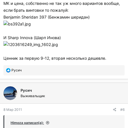
МК и цена, собственно не так уж много вариантов вообще,
если брать винтовки то пожалуй:
Benjamin Sheridan 397 (Бенжамин шеридан)
И Sharp Innova (Шарп Инова)
Ценник за первую 9-12, вторая несколько дешевле.
П
Русич
о
б
л
Русич
а
г
Выживальщик
о
д
8 Мар 2011
#6
а
р
и
Himoza написал(а):
л