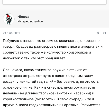
в
а
т
т
о
а
р
н
Himoza
т
а
Интересующийся
е
ч
м
а
ы
л
24 Янв 2011
#1
а
Побудило к написанию огромное количество, откровенно
говоря, бредовых разговоров о пневматике в интернатах и
соответственно такое же количество кривотолков и
непоняток у тех кто этот бред читает.
Для начала, пневматическое оружие в отличии от
огнестрела отправляет пулю в полет холодным газом,
воздух, углекислый газ, гелий – без разницы, но это есть
основное отличие. Как и в огнестрельном оружии есть
деление - на длинноствольное (винтовки, карабины) и
короткоствольное (пистолеты). В свою очередь и те и
другие бывают гладкоствольные и нарезные. Разумеется