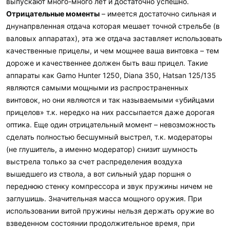
выпускают много-много лет и достаточно успешно.
Отрицательные моменты
– имеется достаточно сильная и
днунапрвленная отдача которая мешает точной стрельбе (в
валовых аппаратах), эта же отдача заставляет использовать
качественные прицелы, и чем мощнее ваша винтовка – тем
дороже и качественнее должен быть ваш прицел. Такие
аппараты как Gamo Hunter 1250, Diana 350, Hatsan 125/135
являются самыми мощными из распространенных
винтовок, но они являются и так называемыми «убийцами
прицелов» т.к. нередко на них рассыпается даже дорогая
оптика. Еще один отрицательный момент – невозможность
сделать полностью бесшумный выстрел, т.к. модераторы
(не глушитель, а именно модератор) снизит шумность
выстрела только за счет распределения воздуха
вышедшего из ствола, а вот сильный удар поршня о
переднюю стенку компрессора и звук пружины ничем не
заглушишь. Значительная масса мощного оружия. При
использовании витой пружины нельзя держать оружие во
взведенном состоянии продолжительное время, при