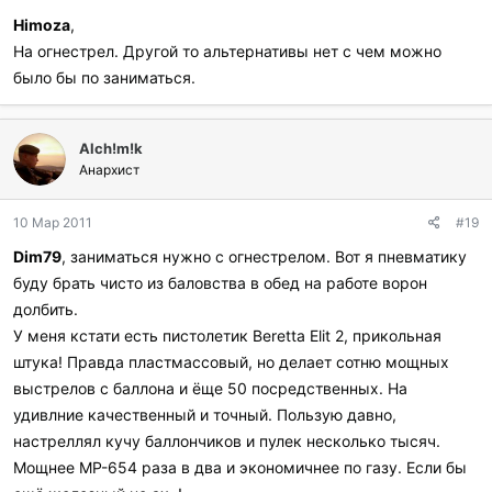
Himoza
,
На огнестрел. Другой то альтернативы нет с чем можно
было бы по заниматься.
Alch!m!k
Анархист
10 Мар 2011
#19
Dim79
, заниматься нужно с огнестрелом. Вот я пневматику
буду брать чисто из баловства в обед на работе ворон
долбить.
У меня кстати есть пистолетик Beretta Elit 2, прикольная
штука! Правда пластмассовый, но делает сотню мощных
выстрелов с баллона и ёще 50 посредственных. На
удивлние качественный и точный. Пользую давно,
настреллял кучу баллончиков и пулек несколько тысяч.
Мощнее МР-654 раза в два и экономичнее по газу. Если бы