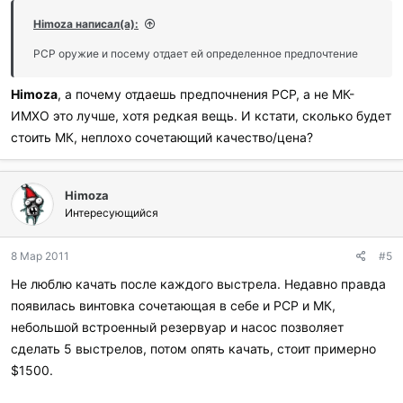
р
и
Himoza написал(а):
л
и
PCP оружие и посему отдает ей определенное предпочтение
:
Himoza
, а почему отдаешь предпочнения РСР, а не МК-
ИМХО это лучше, хотя редкая вещь. И кстати, сколько будет
стоить МК, неплохо сочетающий качество/цена?
Himoza
Интересующийся
8 Мар 2011
#5
Не люблю качать после каждого выстрела. Недавно правда
появилась винтовка сочетающая в себе и PCP и МК,
небольшой встроенный резервуар и насос позволяет
сделать 5 выстрелов, потом опять качать, стоит примерно
$1500.