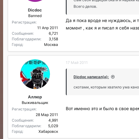
Всего делов.
Dicdoc
Banned
Да я пока вроде не нуждаюсь, и т
Регистрация
момент , как я и писал я себя на
11 Апр 2011
Сообщения
6,721
Поблагодарили
3,158
Город
Москва
17 Май 2011
Dicdoc написал(а):
скотами, которым хватило ума кан
Аллюр
Выживальщик
Вот именно это и было в свое вр
Регистрация
28 Мар 2011
Сообщения
4,991
Поблагодарили
5,029
Город
Хабаровск