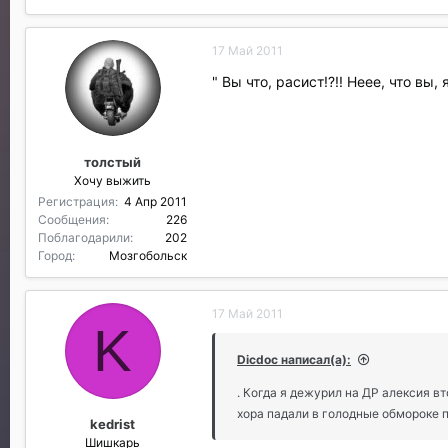
17 Май 2011
" Вы что, расист!?!! Неее, что вы
толстый
Хочу выжить
Регистрация
4 Апр 2011
Сообщения
226
Поблагодарили
202
Город
Мозгобольск
17 Май 2011
K
Dicdoc написал(а):
. Когда я дежурил на ДР алексия в
хора падали в голодные обмороке п
kedrist
Шишкарь