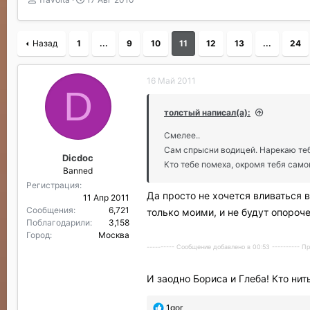
в
а
т
т
о
а
Назад
1
...
9
10
11
12
13
...
24
р
н
т
а
е
ч
16 Май 2011
м
а
D
ы
л
а
толстый написал(а):
Смелее..
Сам спрысни водицей. Нарекаю тебя 
Dicdoc
Кто тебе помеха, окромя тебя само
Banned
Регистрация
Да просто не хочется вливаться в
11 Апр 2011
Сообщения
6,721
только моими, и не будут опороч
Поблагодарили
3,158
Город
Москва
---------- Сообщение добавлено в 00:53 ---------- 
И заодно Бориса и Глеба! Кто нит
П
1gor