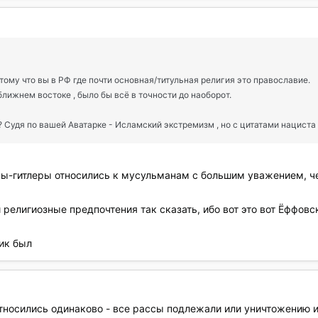
ому что вы в РФ где почти основная/титульная религия это православие.
ближнем востоке , было бы всё в точности до наоборот.
 Судя по вашей Аватарке - Исламский экстремизм , но с цитатами нациста
сы-гитлеры относились к мусульманам с большим уважением, 
и религиозные предпочтения так сказать, ибо вот это вот Ёффов
ик был
тносились одинаково - все рассы подлежали или уничтожению и