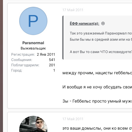
17 Май 2011
P
ЁФФ написал(а):
Так это уважаемый Паранормал пот
Были бы мы в средней азии или на 
Paranormal
Выживальщик
А вот Вы то сами ЧТО исповедуете?
Регистрация
2 Янв 2011
Сообщения
541
Поблагодарили
201
Город
1
между прочим, нацисты геббель
И вообще я не хочу обсудать сво
Зы - Геббельс просто умный муж
17 Май 2011
это ваши домыслы, они ко всем о