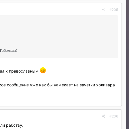
#205
 Гебельса?
чем к православным
ское сообщение уже как бы намекает на зачатки холивара
#206
ли рабству.