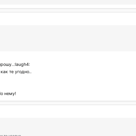
рошу..:laugh4:
как те угодно..
По нему!
к те угодно..