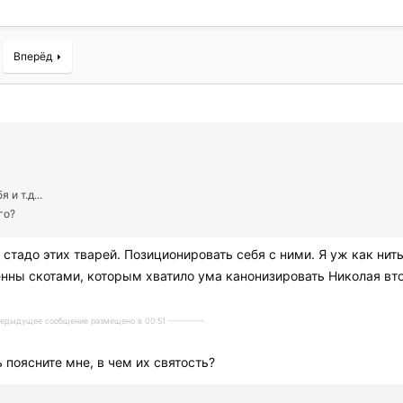
Вперёд
и т.д...
го?
 стадо этих тварей. Позиционировать себя с ними. Я уж как нит
енны скотами, которым хватило ума канонизировать Николая в
Предыдущее сообщение размещено в 00:51 ----------
ь поясните мне, в чем их святость?