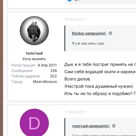
о
б
л
16 Май 2011
а
г
о
Dicdoc написал(а):
д
а
Я уж как нить сам .
р
толстый
и
Хочу выжить
л
Дык и я тебя постриг принять не п
и
Регистрация
4 Апр 2011
:
Сообщения
226
Сам себя водицей окати и нареки 
Поблагодарили
202
Всего делов.
Город
Мозгобольск
(Настрой тока душевный нужен)
Иль ты не по образу и подобию? 
17 Май 2011
D
толстый написал(а):
Сам себя водицей окати и нареки ка