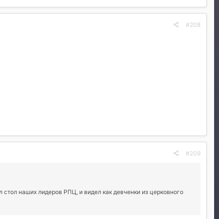
#208
#209
л стол наших лидеров РПЦ, и видел как девченки из церковного