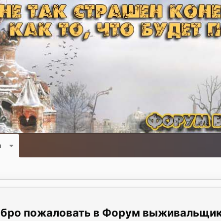
и
Форум выживальщи