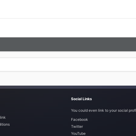
Social Links
You could even link to your social profi
link
Facebook
itions
Twitter
YouTube