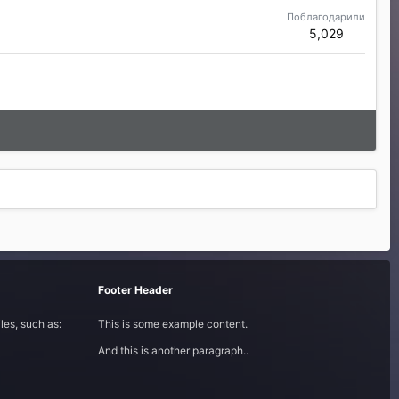
Поблагодарили
5,029
Footer Header
les, such as:
This is some example content.
And this is another paragraph..