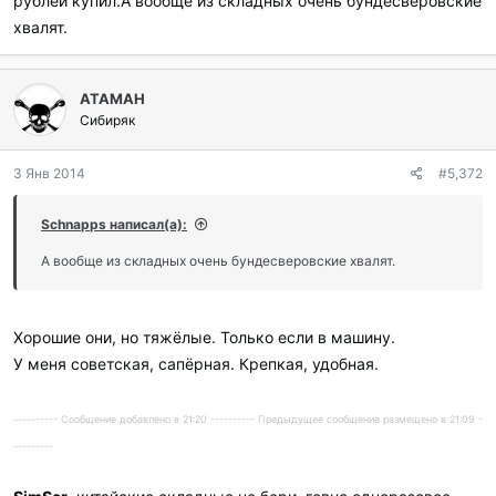
рублей купил.А вообще из складных очень бундесверовские
хвалят.
ATAMAH
Сибиряк
3 Янв 2014
#5,372
Schnapps написал(а):
А вообще из складных очень бундесверовские хвалят.
Хорошие они, но тяжёлые. Только если в машину.
У меня советская, сапёрная. Крепкая, удобная.
---------- Сообщение добавлено в 21:20 ---------- Предыдущее сообщение размещено в 21:09 -
---------