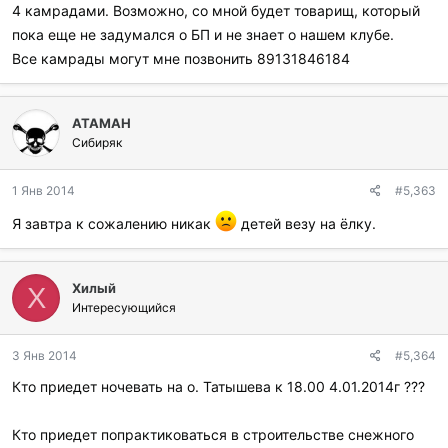
и
4 камрадами. Возможно, со мной будет товарищ, который
:
пока еще не задумался о БП и не знает о нашем клубе.
Все камрады могут мне позвонить 89131846184
ATAMAH
Сибиряк
1 Янв 2014
#5,363
Я завтра к сожалению никак
детей везу на ёлку.
Хилый
Х
Интересующийся
3 Янв 2014
#5,364
Кто приедет ночевать на о. Татышева к 18.00 4.01.2014г ???
Кто приедет попрактиковаться в строительстве снежного