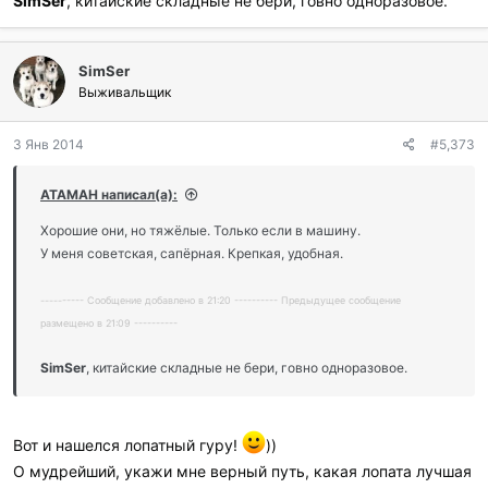
SimSer
, китайские складные не бери, говно одноразовое.
SimSer
Выживальщик
3 Янв 2014
#5,373
ATAMAH написал(а):
Хорошие они, но тяжёлые. Только если в машину.
У меня советская, сапёрная. Крепкая, удобная.
---------- Сообщение добавлено в 21:20 ---------- Предыдущее сообщение
размещено в 21:09 ----------
SimSer
, китайские складные не бери, говно одноразовое.
Вот и нашелся лопатный гуру!
))
О мудрейший, укажи мне верный путь, какая лопата лучшая