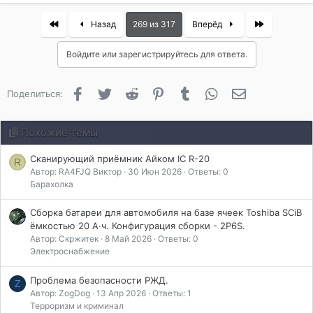
First
Last
Назад
269 из 317
Вперёд
Войдите или зарегистрируйтесь для ответа.
Facebook
Twitter
Reddit
Pinterest
Tumblr
WhatsApp
Электронная 
Поделиться:
Похожие темы
Сканирующий приёмник Айком IC R-20
R
Автор: RA4FJQ Виктор
30 Июн 2026
Ответы: 0
Барахолка
Сборка батареи для автомобиля на базе ячеек Toshiba SCiB
ёмкостью 20 А·ч. Конфигурация сборки - 2P6S.
Автор: Скржитек
8 Май 2026
Ответы: 0
Электроснабжение
Проблема безопасности РЖД.
Z
Автор: ZogDog
13 Апр 2026
Ответы: 1
Терроризм и криминал