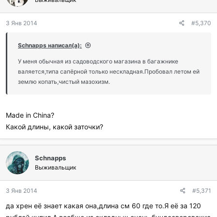
3 Янв 2014
#5,370
Schnapps написал(а):
У меня обычная из садоводского магазина в багажнике
валяется,типа сапёрной только нескладная.Пробовал летом ей
землю копать,чистый мазохизм.
Made in China?
Какой длины, какой заточки?
Schnapps
Выживальщик
3 Янв 2014
#5,371
да хрен её знает какая она,длина см 60 где то.Я её за 120