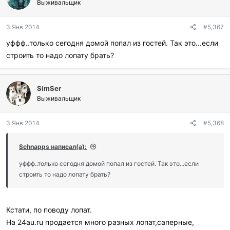
Выживальщик
3 Янв 2014
#5,367
уффф..только сегодня домой попал из гостей. Так это...если
строить то надо лопату брать?
SimSer
Выживальщик
3 Янв 2014
#5,368
Schnapps написал(а):
уффф..только сегодня домой попал из гостей. Так это...если
строить то надо лопату брать?
Кстати, по поводу лопат.
На 24au.ru продается много разных лопат,саперные,