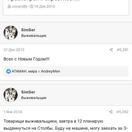
А
Д
vovani89
14 Дек 2010
в
а
т
т
о
а
р
н
SimSer
т
а
Выживальщик
е
ч
м
а
ы
л
31 Дек 2013
#5,361
а
Всех с Новым Годом!!!
П
ATAMAH
,
мира
и
AndreyMen
о
б
л
SimSer
а
г
Выживальщик
о
д
1 Янв 2014
#5,362
а
р
Товарищи выживальщики, завтра в 12 планирую
и
выдвинуться на Столбы. Буду на машине, могу заехать за 3-
л