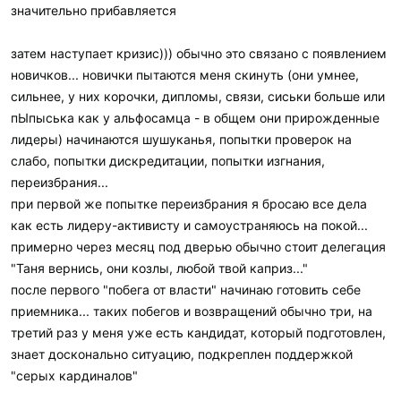
значительно прибавляется
затем наступает кризис))) обычно это связано с появлением
новичков... новички пытаются меня скинуть (они умнее,
сильнее, у них корочки, дипломы, связи, сиськи больше или
пЫпыська как у альфосамца - в общем они прирожденные
лидеры) начинаются шушуканья, попытки проверок на
слабо, попытки дискредитации, попытки изгнания,
переизбрания...
при первой же попытке переизбрания я бросаю все дела
как есть лидеру-активисту и самоустраняюсь на покой...
примерно через месяц под дверью обычно стоит делегация
"Таня вернись, они козлы, любой твой каприз..."
после первого "побега от власти" начинаю готовить себе
приемника... таких побегов и возвращений обычно три, на
третий раз у меня уже есть кандидат, который подготовлен,
знает досконально ситуацию, подкреплен поддержкой
"серых кардиналов"