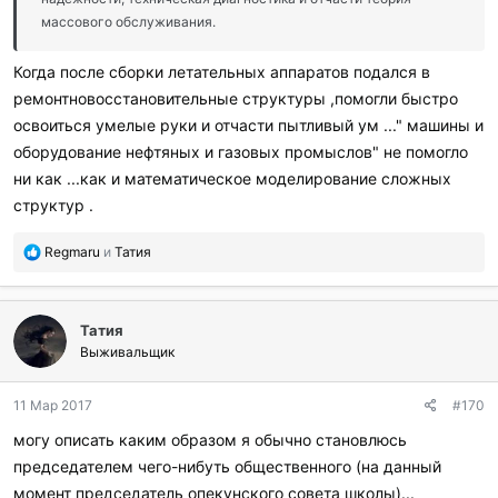
массового обслуживания.
Когда после сборки летательных аппаратов подался в
ремонтновосстановительные структуры ,помогли быстро
освоиться умелые руки и отчасти пытливый ум ..." машины и
оборудование нефтяных и газовых промыслов" не помогло
ни как ...как и математическое моделирование сложных
структур .
П
Regmaru
и
Татия
о
б
л
Татия
а
г
Выживальщик
о
д
11 Мар 2017
#170
а
р
могу описать каким образом я обычно становлюсь
и
председателем чего-нибуть общественного (на данный
л
и
момент председатель опекунского совета школы)...