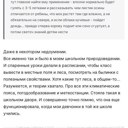
тут главное найти ему применение - вполне нормально будет
гулять с 3-5 летками и рассказывать чем листик осины
отличается от рябины, что мох растет там где влажно, а не
обязательно на севере, и если облака кучевые - пойдет
дождь... правда сперва корову подоит или сено сгуртует, а
потом светоч знаний детям нести
Даже в некотором недоумении.
Все именно так и было в моем школьном природоведении.
И спаренные уроки делали в расписании, чтобы класс
вывести в местные поля и леса, посмотреть на былинки с
полезными свойствами. Хотя какие тут леса, в общем-то...
Разумеется, и теории хватало. Про все эти климатические
пояса, погодообразование и метеостанции. Стояла такая в
школьном дворе. И совершенно точно помню, что она еще
функционировала, когда мои девчонки в той же школе
учились.
---------- Сообщение добавлено в 01:03 ---------- Предыдущее сообщение размещено в 00:39