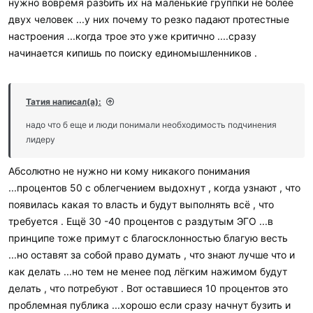
нужно вовремя разбить их на маленькие группки не более
двух человек ...у них почему то резко падают протестные
настроения ...когда трое это уже критично ....сразу
начинается кипишь по поиску единомышленников .
Татия написал(а):
надо что б еще и люди понимали необходимость подчинения
лидеру
Абсолютно не нужно ни кому никакого понимания
...процентов 50 с облегчением выдохнут , когда узнают , что
появилась какая то власть и будут выполнять всё , что
требуется . Ещё 30 -40 процентов с раздутым ЭГО ...в
принципе тоже примут с благосклонностью благую весть
...но оставят за собой право думать , что знают лучше что и
как делать ...но тем не менее под лёгким нажимом будут
делать , что потребуют . Вот оставшиеся 10 процентов это
проблемная публика ...хорошо если сразу начнут бузить и