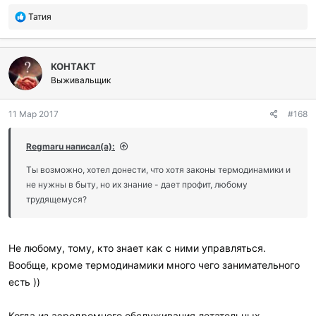
П
Татия
о
б
л
KOHTAKT
а
г
Выживальщик
о
д
11 Мар 2017
#168
а
р
и
Regmaru написал(а):
л
и
Ты возможно, хотел донести, что хотя законы термодинамики и
:
не нужны в быту, но их знание - дает профит, любому
трудящемуся?
Не любому, тому, кто знает как с ними управляться.
Вообще, кроме термодинамики много чего занимательного
есть ))
Когда из аэродромного обслуживания летательных