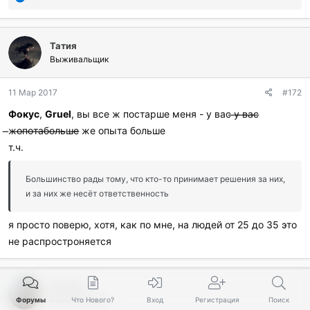
о
б
л
Татия
а
г
Выживальщик
о
д
11 Мар 2017
#172
а
р
Фокус
,
Gruel
, вы все ж постарше меня - у вас ̶у̶ ̶в̶а̶с̶
и
̶ж̶о̶п̶о̶т̶а̶б̶о̶л̶ь̶ш̶е̶ же опыта больше
л
и
т.ч.
:
Большинство рады тому, что кто-то принимает решения за них,
и за них же несёт ответственность
я просто поверю, хотя, как по мне, на людей от 25 до 35 это
не распростроняется
Chernui
Выживальщик
Форумы
Что Нового?
Вход
Регистрация
Поиск