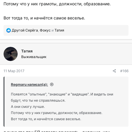
Потому что у них грамоты, должности, образование.
Вот тогда то, и начнётся самое веселье.
П
Другой Серёга
,
Фокус
и
Татия
о
б
л
Татия
а
г
Выживальщик
о
д
11 Мар 2017
#166
а
р
и
Regmaru написал(а):
л
и
Появятся "опытные", "знающие" и "видящие". И видеть они
:
будут, что ты не справляешься.
А они смогу лучше.
Потому что у них грамоты, должности, образование.
Вот тогда то, и начнётся самое веселье.