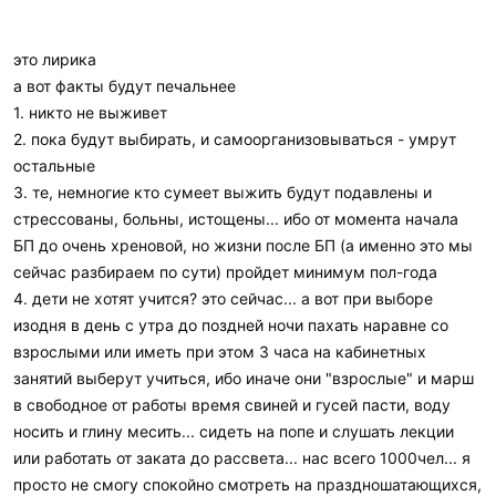
это лирика
а вот факты будут печальнее
1. никто не выживет
2. пока будут выбирать, и самоорганизовываться - умрут
остальные
3. те, немногие кто сумеет выжить будут подавлены и
стрессованы, больны, истощены... ибо от момента начала
БП до очень хреновой, но жизни после БП (а именно это мы
сейчас разбираем по сути) пройдет минимум пол-года
4. дети не хотят учится? это сейчас... а вот при выборе
изодня в день с утра до поздней ночи пахать наравне со
взрослыми или иметь при этом 3 часа на кабинетных
занятий выберут учиться, ибо иначе они "взрослые" и марш
в свободное от работы время свиней и гусей пасти, воду
носить и глину месить... сидеть на попе и слушать лекции
или работать от заката до рассвета... нас всего 1000чел... я
просто не смогу спокойно смотреть на праздношатающихся,