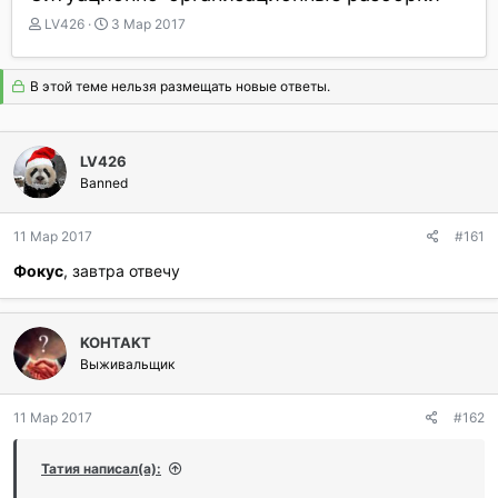
А
Д
LV426
3 Мар 2017
в
а
т
т
о
а
В этой теме нельзя размещать новые ответы.
р
н
т
а
е
ч
LV426
м
а
ы
Banned
л
а
11 Мар 2017
#161
Фокус
, завтра отвечу
KOHTAKT
Выживальщик
11 Мар 2017
#162
Татия написал(а):