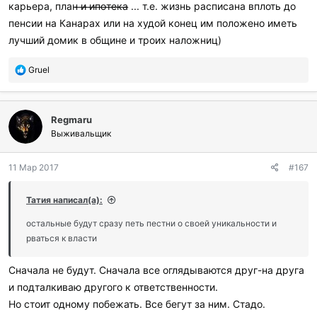
карьера, план ̶и̶ ̶и̶п̶о̶т̶е̶к̶а̶ ... т.е. жизнь расписана вплоть до
пенсии на Канарах или на худой конец им положено иметь
лучший домик в общине и троих наложниц)
П
Gruel
о
б
л
Regmaru
а
г
Выживальщик
о
д
11 Мар 2017
#167
а
р
и
Татия написал(а):
л
и
остальные будут сразу петь пестни о своей уникальности и
:
рваться к власти
Сначала не будут. Сначала все оглядываются друг-на друга
и подталкиваю другого к ответственности.
Но стоит одному побежать. Все бегут за ним. Стадо.