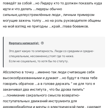
поведёт за собой ...но Лидеру кто то должен показать куда
идти и что делать ...лидеры обычно
сильные,целеустремлённые люди , личным примером
могущие зажечь толпу ...но на роль руководителя общины
на мой взгляд не пригодны ...край...глава боевиков.
Regmaru написал(а):
Это дает какую то элитарность. Люди со средним и средне-
специальным, несомненно,стоят где то ниже.
Если не социально, то хотя бы по статуту.
Абсолютно в точку ...именно так люди считающие себя
высокообразованными и думают ...но будут в глаза тебе
говорить обратное ...а в голове держать " не для того я
заканчивал два института , что бы дрова пилить"
....понимание сакрального смысла возвратно-
поступательных движений инструмента для
деревообработки и мечты о электрической пиле , сделают