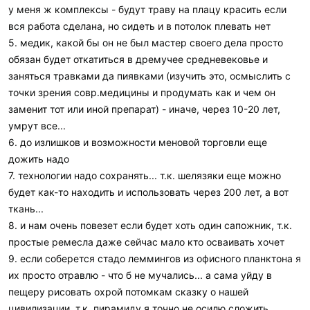
у меня ж комплексы - будут траву на плацу красить если
вся работа сделана, но сидеть и в потолок плевать нет
5. медик, какой бы он не был мастер своего дела просто
обязан будет откатиться в дремучее средневековье и
заняться травками да пиявками (изучить это, осмыслить с
точки зрения совр.медицины и продумать как и чем он
заменит тот или иной препарат) - иначе, через 10-20 лет,
умрут все...
6. до излишков и возможности меновой торговли еще
дожить надо
7. технологии надо сохранять... т.к. шелязяки еще можно
будет как-то находить и использовать через 200 лет, а вот
ткань...
8. и нам очень повезет если будет хоть один сапожник, т.к.
простые ремесла даже сейчас мало кто осваивать хочет
9. если соберется стадо леммингов из офисного планктона я
их просто отравлю - что б не мучались... а сама уйду в
пещеру рисовать охрой потомкам сказку о нашей
цивилизации, т.к. пирамиду я точно не осилю сложить