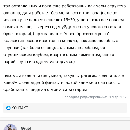
так оставленных и пока еще работающих как часы структур
аж одна, да и работает без меня всего три года (надеюсь
человеку не надоест еще лет 15-20, у него пока все совсем
замечательно)... через год я уйду из опекунского совета и
будет вторая))) при варианте "я все бросила и ушла"
коллектив разваливается на мелкие, нежизнеспособные
группки (так было с танцевальным ансамблем, со
студенческим клубом, квартальным комитетом, еще с
парой групп и с одним из форумов)
пы.сы.: это не я такая умная, такую стратегию я вычитала в
какой-то очередной фантастической книжке и она просто
сработала в тандеме с моим характером
Последнее редактирование:
11 Мар 2017
П
KOHTAKT
о
б
л
Gruel
а