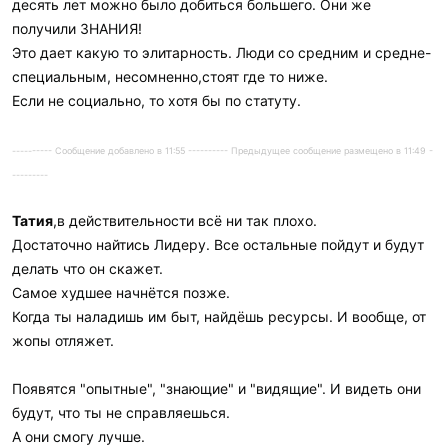
десять лет можно было добиться большего. Они же
получили ЗНАНИЯ!
Это дает какую то элитарность. Люди со средним и средне-
специальным, несомненно,стоят где то ниже.
Если не социально, то хотя бы по статуту.
---------- Сообщение добавлено в 11:55 ---------- Предыдущее сообщение размещено в 11:49 -
---------
Татия
,в действительности всё ни так плохо.
Достаточно найтись Лидеру. Все остальные пойдут и будут
делать что он скажет.
Самое худшее начнётся позже.
Когда ты наладишь им быт, найдёшь ресурсы. И вообще, от
жопы отляжет.
Появятся "опытные", "знающие" и "видящие". И видеть они
будут, что ты не справляешься.
А они смогу лучше.