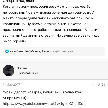
Синергетика, блин...
Кстати, и смену профессий весьма этот, казалось бы,
непрофильный багаж знаний облегчал до крайности. А
менять сферы деятельности несколько раз пришлось
кардинально. Ну времена такие были. Некоторые
профессии маловостребованными становились. А значит,
зарплатный демпинг в отрасли. Но семью все равно надо
было кормить.
П
Ушкуйник
,
БабаМаша
,
Татия
и ещё 1 человек
о
б
л
Татия
а
г
Выживальщик
о
д
11 Мар 2017
#163
а
р
тиран, деспот, коварен, капризен... злопамятен
и
эт про меня)))
л
и
https://www.youtube.com/watch?v=Jg-mXOtudDc
: