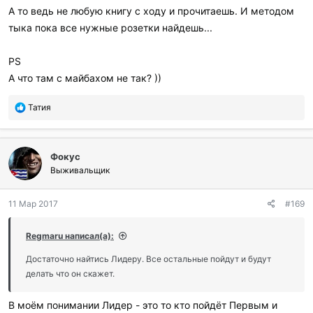
А то ведь не любую книгу с ходу и прочитаешь. И методом
тыка пока все нужные розетки найдешь...
PS
А что там с майбахом не так? ))
П
Татия
о
б
л
Фокус
а
г
Выживальщик
о
д
11 Мар 2017
#169
а
р
и
Regmaru написал(а):
л
и
Достаточно найтись Лидеру. Все остальные пойдут и будут
:
делать что он скажет.
В моём понимании Лидер - это то кто пойдёт Первым и