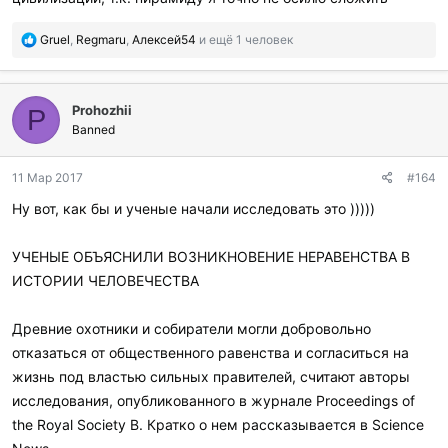
П
Gruel
,
Regmaru
,
Алексей54
и ещё 1 человек
о
б
л
Prohozhii
а
P
г
Banned
о
д
11 Мар 2017
#164
а
р
Ну вот, как бы и ученые начали исследовать это )))))
и
л
и
УЧЕНЫЕ ОБЪЯСНИЛИ ВОЗНИКНОВЕНИЕ НЕРАВЕНСТВА В
:
ИСТОРИИ ЧЕЛОВЕЧЕСТВА
Древние охотники и собиратели могли добровольно
отказаться от общественного равенства и согласиться на
жизнь под властью сильных правителей, считают авторы
исследования, опубликованного в журнале Proceedings of
the Royal Society B. Кратко о нем рассказывается в Science