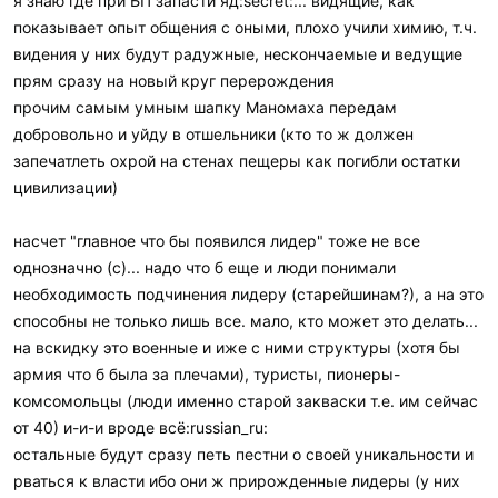
я знаю где при БП запасти яд:secret:... видящие, как
показывает опыт общения с оными, плохо учили химию, т.ч.
видения у них будут радужные, нескончаемые и ведущие
прям сразу на новый круг перерождения
прочим самым умным шапку Маномаха передам
добровольно и уйду в отшельники (кто то ж должен
запечатлеть охрой на стенах пещеры как погибли остатки
цивилизации)
насчет "главное что бы появился лидер" тоже не все
однозначно (с)... надо что б еще и люди понимали
необходимость подчинения лидеру (старейшинам?), а на это
способны не только лишь все. мало, кто может это делать...
на вскидку это военные и иже с ними структуры (хотя бы
армия что б была за плечами), туристы, пионеры-
комсомольцы (люди именно старой закваски т.е. им сейчас
от 40) и-и-и вроде всё:russian_ru:
остальные будут сразу петь пестни о своей уникальности и
рваться к власти ибо они ж прирожденные лидеры (у них