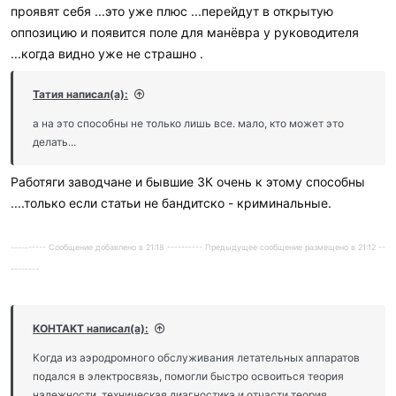
проявят себя ...это уже плюс ...перейдут в открытую
оппозицию и появится поле для манёвра у руководителя
...когда видно уже не страшно .
Татия написал(а):
а на это способны не только лишь все. мало, кто может это
делать...
Работяги заводчане и бывшие ЗК очень к этому способны
....только если статьи не бандитско - криминальные.
---------- Сообщение добавлено в 21:18 ---------- Предыдущее сообщение размещено в 21:12 --
--------
KOHTAKT написал(а):
Когда из аэродромного обслуживания летательных аппаратов
подался в электросвязь, помогли быстро освоиться теория
надежности, техническая диагностика и отчасти теория