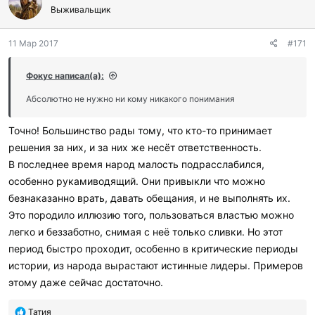
г
Выживальщик
о
д
11 Мар 2017
#171
а
р
и
Фокус написал(а):
л
и
Абсолютно не нужно ни кому никакого понимания
:
Точно! Большинство рады тому, что кто-то принимает
решения за них, и за них же несёт ответственность.
В последнее время народ малость подрасслабился,
особенно рукамиводящий. Они привыкли что можно
безнаказанно врать, давать обещания, и не выполнять их.
Это породило иллюзию того, пользоваться властью можно
легко и беззаботно, снимая с неё только сливки. Но этот
период быстро проходит, особенно в критические периоды
истории, из народа вырастают истинные лидеры. Примеров
этому даже сейчас достаточно.
П
Татия