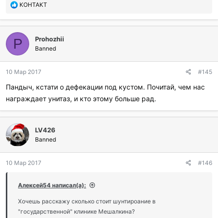
П
KOHTAKT
о
б
л
Prohozhii
а
P
г
Banned
о
д
10 Мар 2017
#145
а
р
Пандыч, кстати о дефекации под кустом. Почитай, чем нас
и
награждает унитаз, и кто этому больше рад.
л
и
:
LV426
Banned
10 Мар 2017
#146
Алексей54 написал(а):
Хочешь расскажу сколько стоит шунтироание в
"государственной" клинике Мешалкина?