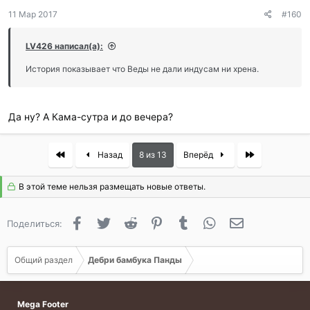
11 Мар 2017
#160
LV426 написал(а):
История показывает что Веды не дали индусам ни хрена.
Да ну? А Кама-сутра и до вечера?
First
Last
Назад
8 из 13
Вперёд
В этой теме нельзя размещать новые ответы.
Facebook
Twitter
Reddit
Pinterest
Tumblr
WhatsApp
Электронная 
Поделиться:
Общий раздел
Дебри бамбука Панды
Mega Footer