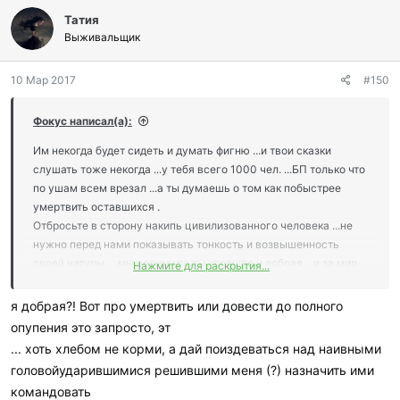
Татия
Выживальщик
10 Мар 2017
#150
Фокус написал(а):
Им некогда будет сидеть и думать фигню ...и твои сказки
слушать тоже некогда ...у тебя всего 1000 чел. ...БП только что
по ушам всем врезал ...а ты думаешь о том как побыстрее
умертвить оставшихся .
Отбросьте в сторону накипь цивилизованного человека ...не
нужно перед нами показывать тонкость и возвышенность
своей натуры ....мы верим что ты хорошая и добрая ...и за мир
Нажмите для раскрытия...
во всём мире ...но ты командир ...придумай что нам завтра
жрать ...или мы сожрём тебя.
я добрая?! Вот про умертвить или довести до полного
опупения это запросто, эт
... хоть хлебом не корми, а дай поиздеваться над наивными
головойударившимися решившими меня (?) назначить ими
командовать