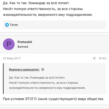
Да. Как то так. Командир за всё потеет.
Несёт полную ответственность, за все стороны
жизнедеятельности, вверенного ему подразделения.
П
Татия
о
б
л
Prohozhii
а
P
г
Banned
о
д
10 Мар 2017
#149
а
р
и
Regmaru написал(а):
л
и
Да. Как то так. Командир за всё потеет.
:
Несёт полную ответственность, за все стороны
жизнедеятельности, вверенного ему подразделения.
При условии ЭТОГО (ныне существующего) вида общества.