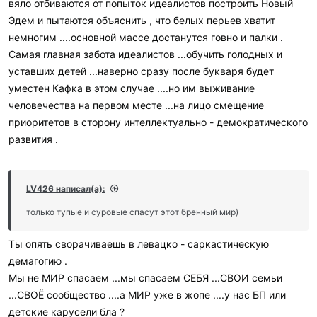
вяло отбиваются от попыток идеалистов построить Новый
Эдем и пытаются объяснить , что белых перьев хватит
немногим ....основной массе достанутся говно и палки .
Самая главная забота идеалистов ...обучить голодных и
уставших детей ...наверно сразу после букваря будет
уместен Кафка в этом случае ....но им выживание
человечества на первом месте ...на лицо смещение
приоритетов в сторону интеллектуально - демократического
развития .
LV426 написал(а):
только тупые и суровые спасут этот бренный мир)
Ты опять сворачиваешь в левацко - саркастическую
демагогию .
Мы не МИР спасаем ...мы спасаем СЕБЯ ...СВОИ семьи
...СВОЁ сообщество ....а МИР уже в жопе ....у нас БП или
детские карусели бла ?