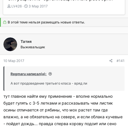
А
Д
LV426
3 Мар 2017
в
а
т
т
о
а
В этой теме нельзя размещать новые ответы.
р
н
т
а
е
ч
Татия
м
а
ы
Выживальщик
л
а
10 Мар 2017
#141
Regmaru написал(а):
А вот продоведение третьего класа - вряд ли
тут главное найти ему применение - вполне нормально
будет гулять с 3-5 летками и рассказывать чем листик
осины отличается от рябины, что мох растет там где
влажно, а не обязательно на севере, и если облака кучевые
- пойдет дождь... правда сперва корову подоит или сено