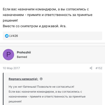
Если вас назначили командиром, а вы согласились с
назначением - примите и ответственность за принятые
решения!
Вместе со скипетром и державой. Ага.
П
LV426
о
б
л
Prohozhii
а
P
г
Banned
о
д
10 Мар 2017
#152
а
р
и
Regmaru написал(а):
л
и
Ну уж нет батенька! Позвольте не согласиться!
:
Если вас назначили командиром, а вы согласились с
назначением - примите и ответственность за принятые
решения!