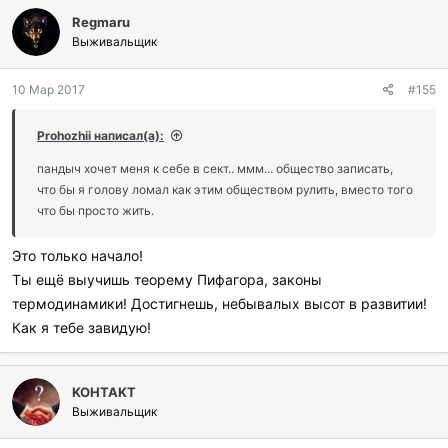
л
Regmaru
а
г
Выживальщик
о
д
10 Мар 2017
#155
а
р
и
Prohozhii написал(а):
л
и
пандыч хочет меня к себе в сект.. ммм... общество записать,
:
что бы я голову ломал как этим обществом рулить, вместо того
что бы просто жить.
Это только начало!
Ты ещё выучишь теорему Пифагора, законы
термодинамики! Достигнешь, небывалых высот в развитии!
Как я тебе завидую!
KOHTAKT
Выживальщик