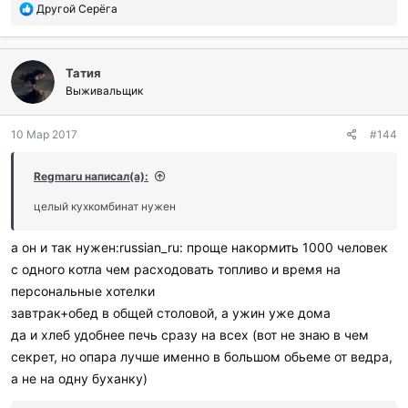
П
Другой Серёга
о
б
л
Татия
а
г
Выживальщик
о
д
10 Мар 2017
#144
а
р
и
Regmaru написал(а):
л
и
целый кухкомбинат нужен
:
а он и так нужен:russian_ru: проще накормить 1000 человек
с одного котла чем расходовать топливо и время на
персональные хотелки
завтрак+обед в общей столовой, а ужин уже дома
да и хлеб удобнее печь сразу на всех (вот не знаю в чем
секрет, но опара лучше именно в большом обьеме от ведра,
а не на одну буханку)