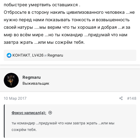
побыстрее умертвить оставшихся .
Отбросьте в сторону накипь цивилизованного человека ...не
нужно перед нами показывать тонкость и возвышенность
своей натуры ....мы верим что ты хорошая и добрая ...и за
мир во всём мире ...но ты командир ...придумай что нам
завтра жрать ...или мы сожрём тебя.
П
KOHTAKT
,
LV426
и
Regmaru
о
б
л
Regmaru
а
г
Выживальщик
о
д
10 Мар 2017
#148
а
р
и
Фокус написал(а):
л
и
ты командир ...придумай что нам завтра жрать ...или мы
:
сожрём тебя.