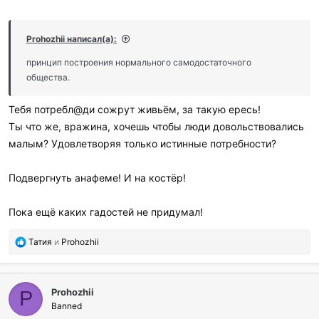
Prohozhii написал(а):
принцип построения нормального самодостаточного
общества.
Тебя потребл@ди сожрут живьём, за такую ересь!
Ты что же, вражина, хочешь чтобы люди довольствовались
малым? Удовлетворяя только истинные потребности?
Подвергнуть анафеме! И на костёр!
Пока ещё каких гадостей не придумал!
П
Татия
и
Prohozhii
о
б
л
Prohozhii
а
P
г
Banned
о