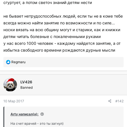
сгуртует, а потом светоч знаний детям нести
не бывает нетрудоспособных людей, если ты не в коме тебе
всегда можно найти занятие по возможности и по силе...
носки вязать на всю общину могут и старики, как и книжки
детям читать болезные с покалеченными руками
у нас всего 1000 человек - каждому найдется занятие, а от
избытка свободного времени рождаются дурные мысли
П
Regmaru
о
б
л
LV426
а
г
Banned
о
д
10 Мар 2017
#142
а
р
и
Arty написал(а):
л
и
На счет врачей - это ты загнул)