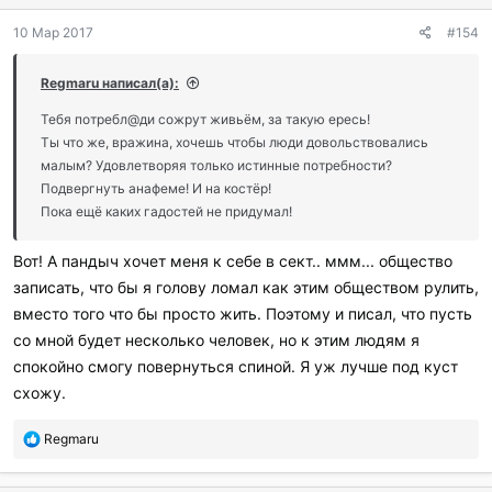
д
10 Мар 2017
#154
а
р
и
Regmaru написал(а):
л
и
Тебя потребл@ди сожрут живьём, за такую ересь!
:
Ты что же, вражина, хочешь чтобы люди довольствовались
малым? Удовлетворяя только истинные потребности?
Подвергнуть анафеме! И на костёр!
Пока ещё каких гадостей не придумал!
Вот! А пандыч хочет меня к себе в сект.. ммм... общество
записать, что бы я голову ломал как этим обществом рулить,
вместо того что бы просто жить. Поэтому и писал, что пусть
со мной будет несколько человек, но к этим людям я
спокойно смогу повернуться спиной. Я уж лучше под куст
схожу.
П
Regmaru
о
б