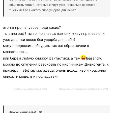
общность людей, которые живут уже несколько десятков
тысяч лет без какого либо ущерба для себя?
это ты про папуасов поди каких?
ты этнограф? ты точно знаешь как они живут припеваючи
уже десятки веков без ущерба для себя?
могу предложить обсудить так же образ жизни в
монастырях...
или берем любую книжку фантастики, а там
leasantry:
можно до опупения разбирать по кирпичикам Дивиргента, к
примеру... аффтар маладеца, очень доходчиво и красочно
описал и модель и последствия
---------- Сообщение добавлено в 01:24 ---------- Предыдущее сообщение размещено в 01:21 -
---------
Фокус написал(а):