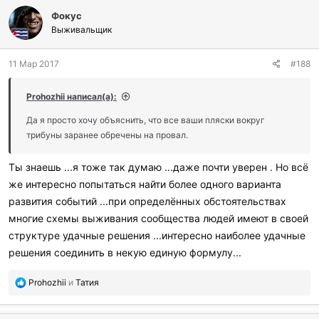
Фокус
Выживальщик
11 Мар 2017
#188
Prohozhii написал(а):
Да я просто хочу объяснить, что все ваши пляски вокруг
трибуны заранее обречены на провал.
Ты знаешь ...я тоже так думаю ...даже почти уверен . Но всё
же интересно попытаться найти более одного варианта
развития событий ...при определённых обстоятельствах
многие схемы выживания сообщества людей имеют в своей
структуре удачные решения ...интересно наиболее удачные
решения соединить в некую единую формулу...
П
Prohozhii
и
Татия
о
б