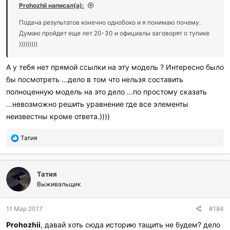
Prohozhii написал(а):
Подача результатов конечно однобоко и я понимаю почему.
Думаю пройдет еще лет 20-30 и официалы заговорят о тупике
)))))))))
А у тебя нет прямой ссылки на эту модель ? Интересно было
бы посмотреть ...дело в том что нельзя составить
полноценную модель на это дело ...по простому сказать
...невозможно решить уравнение где все элементы
неизвестны кроме ответа.))))
П
Татия
о
б
л
Татия
а
г
Выживальщик
о
д
11 Мар 2017
#184
а
р
Prohozhii
, давай хоть сюда историю тащить не будем? дело
и