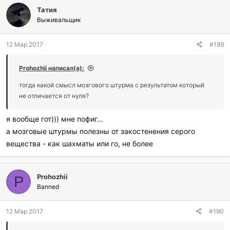
л
Татия
а
г
Выживальщик
о
д
12 Мар 2017
#189
а
р
и
Prohozhii написал(а):
л
и
тогда какой смысл мозгового штурма с результатом который
:
не отличается от нуля?
я вообще гот))) мне пофиг...
а мозговые штурмы полезны от закостенения серого
вещества - как шахматы или го, не более
Prohozhii
P
Banned
12 Мар 2017
#190