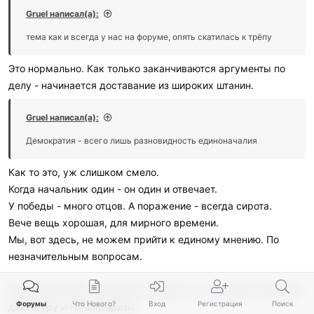
и
Gruel написал(а):
л
и
тема как и всегда у нас на форуме, опять скатилась к трёпу
:
Это нормально. Как только заканчиваются аргументы по
делу - начинается доставание из широких штанин.
Gruel написал(а):
Демократия - всего лишь разновидность единоначалия
Как то это, уж слишком смело.
Когда начальник один - он один и отвечает.
У победы - много отцов. А поражение - всегда сирота.
Вече вещь хорошая, для мирного времени.
Мы, вот здесь, не можем прийти к единому мнению. По
незначительным вопросам.
При БП выживут, в первую очередь те, кто примет военную
Форумы
Что Нового?
Вход
Регистрация
Поиск
диктатуру и тоталитаризм.