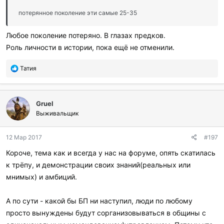
потерянное поколение эти самые 25-35
Любое поколение потеряно. В глазах предков.
Роль личности в истории, пока ещё не отменили.
П
Татия
о
б
л
Gruel
а
г
Выживальщик
о
д
12 Мар 2017
#197
а
р
Короче, тема как и всегда у нас на форуме, опять скатилась
и
к трёпу, и демонстрации своих знаний(реальных или
л
и
мнимых) и амбиций.
:
А по сути - какой бы БП ни наступил, люди по любому
просто вынуждены будут сорганизовываться в общины с