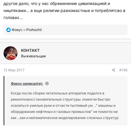
другое дело, что у нас обременение цивилизацией и
ништяками... а еще религии разномастные и потреблятсво в
головах...
П
Фокус
и
Prohozhii
о
б
л
KOHTAKT
а
г
Выживальщик
о
д
12 Мар 2017
#195
а
р
и
Фокус написал(а):
л
и
Когда после сборки летательных аппаратов подался в
:
ремонтновосстановительные структуры ,помогли быстро
освоиться умелые руки и отчасти пытливый ум ..." машины и
оборудование нефтяных и газовых промыслов" не помогло ни
как ...как и математическое моделирование сложных структур