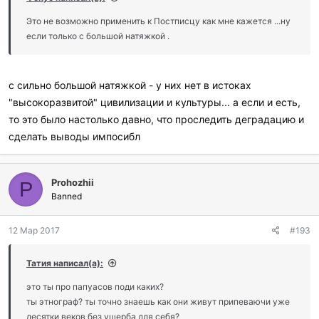
Это не возможно применить к Постписцу как мне кажется ...ну
если только с большой натяжкой .
с сильно большой натяжкой - у них нет в истоках
"высокоразвитой" цивилизации и культуры... а если и есть,
то это было настолько давно, что проследить деградацию и
сделать выводы импосибл
Prohozhii
P
Banned
12 Мар 2017
#193
Татия написал(а):
это ты про папуасов поди каких?
ты этнограф? ты точно знаешь как они живут припеваючи уже
десятки веков без ущерба для себя?