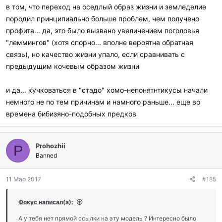
в том, что переход на оседлый образ жизни и земледелие
л
и
породил принципиально больше проблем, чем получено
:
профита... да, это было вызвано увеличением поголовья
"леммингов" (хотя спорно... вполне вероятна обратная
связь), но качество жизни упало, если сравнивать с
предыдущим кочевым образом жизни
и да... кучковаться в "стадо" хомо-непонятнтикусы начали
немного не по тем причинам и намного раньше... еще во
времена бибизяно-подобных предков
Prohozhii
P
Banned
11 Мар 2017
#185
Фокус написал(а):
А у тебя нет прямой ссылки на эту модель ? Интересно было