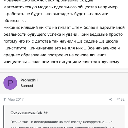
математическую модель идеального общества например
...работать не будет ...но выглядеть будет ...пальчики
оближешь .
Никаких иллюзий ни кто не питает ...тем более в вариативной
реальности будущего успеха и удачи ...они ведомые просто
потому что их с детства так научили ...в садике ...в школе
...институте ...инициатива это не для них ...Всё начальное и
среднее образование построено на основе лишения
инициативы ...счас немного ситуация меняется к лучшему.
Prohozhii
P
Banned
11 Мар 2017
#182
Фокус написал(а):
Это не так ...и исследование на мой взгляд некорректно ....не
всё можно решить при помощи математических моделей ...но