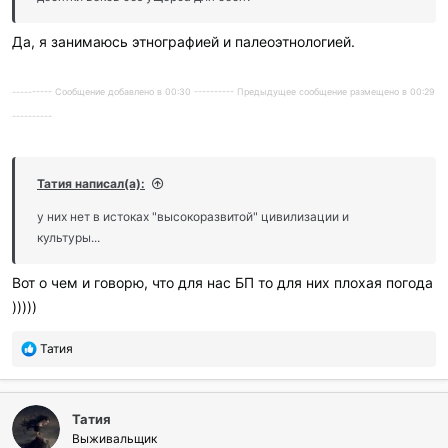
Да, я занимаюсь этнографией и палеоэтнологией.
---------- Сообщение добавлено в 00:30 ---------- Предыдущее сообщение размещено в 00:29
----------
Татия написал(а):
у них нет в истоках "высокоразвитой" цивилизации и
культуры...
Вот о чем и говорю, что для нас БП то для них плохая погода
)))))
П
Татия
о
б
л
Татия
а
г
Выживальщик