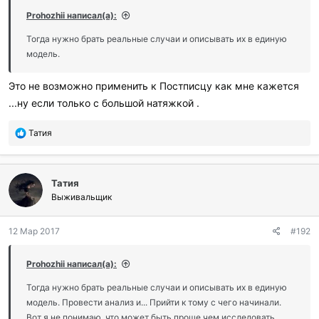
Prohozhii написал(а):
Тогда нужно брать реальные случаи и описывать их в единую
модель.
Это не возможно применить к Постписцу как мне кажется
...ну если только с большой натяжкой .
П
Татия
о
б
л
Татия
а
г
Выживальщик
о
д
12 Мар 2017
#192
а
р
и
Prohozhii написал(а):
л
и
Тогда нужно брать реальные случаи и описывать их в единую
:
модель. Провести анализ и... Прийти к тому с чего начинали.
Вот я не понимаю, что может быть проще чем исследовать