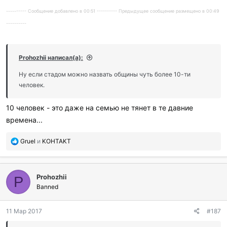
---------- Сообщение добавлено в 00:51 ---------- Предыдущее сообщение размещено в 00:49
----------
Prohozhii написал(а):
Ну если стадом можно назвать общины чуть более 10-ти
человек.
10 человек - это даже на семью не тянет в те давние
времена...
П
Gruel
и
KOHTAKT
о
б
л
Prohozhii
а
P
г
Banned
о
д
11 Мар 2017
#187
а
р