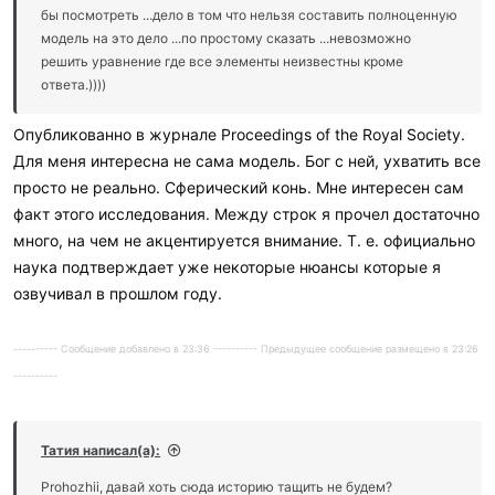
бы посмотреть ...дело в том что нельзя составить полноценную
модель на это дело ...по простому сказать ...невозможно
решить уравнение где все элементы неизвестны кроме
ответа.))))
Опубликованно в журнале Proceedings of the Royal Society.
Для меня интересна не сама модель. Бог с ней, ухватить все
просто не реально. Сферический конь. Мне интересен сам
факт этого исследования. Между строк я прочел достаточно
много, на чем не акцентируется внимание. Т. е. официально
наука подтверждает уже некоторые нюансы которые я
озвучивал в прошлом году.
---------- Сообщение добавлено в 23:36 ---------- Предыдущее сообщение размещено в 23:26
----------
Татия написал(а):
Prohozhii, давай хоть сюда историю тащить не будем?