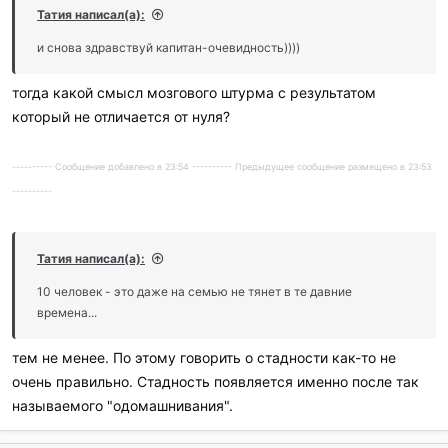
и
Татия написал(а):
л
и
и снова здравствуй капитан-очевидность))))
:
тогда какой смысл мозгового штурма с результатом
который не отличается от нуля?
---------- Сообщение добавлено в 23:54 ---------- Предыдущее сообщение размещено в 23:53
----------
Татия написал(а):
10 человек - это даже на семью не тянет в те давние
времена...
тем не менее. По этому говорить о стадности как-то не
очень правильно. Стадность появляется именно после так
называемого "одомашнивания".