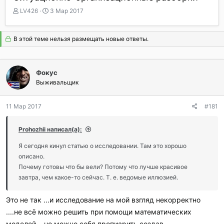
А
Д
LV426
3 Мар 2017
в
а
т
т
о
а
В этой теме нельзя размещать новые ответы.
р
н
т
а
е
ч
Фокус
м
а
ы
Выживальщик
л
а
11 Мар 2017
#181
Prohozhii написал(а):
Я сегодня кинул статью о исследовании. Там это хорошо
описано.
Почему готовы что бы вели? Потому что лучше красивое
завтра, чем какое-то сейчас. Т. е. ведомые иллюзией.
Это не так ...и исследование на мой взгляд некорректно
....не всё можно решить при помощи математических
моделей ...но можно себя пропиарить создав