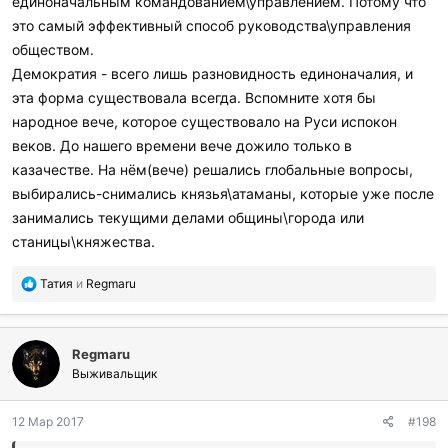
единоначальным командованием\управлением. Потому что
это самый эффективный способ руководства\управления
обществом.
Демократия - всего лишь разновидность единоначалия, и
эта форма существовала всегда. Вспомните хотя бы
народное вече, которое существовало на Руси испокон
веков. До нашего времени вече дожило только в
казачестве. На нём(вече) решались глобальные вопросы,
выбирались-снимались князья\атаманы, которые уже после
занимались текущими делами общины\города или
станицы\княжества.
П
Татия
и
Regmaru
о
б
л
Regmaru
а
г
Выживальщик
о
д
12 Мар 2017
#198
а
р