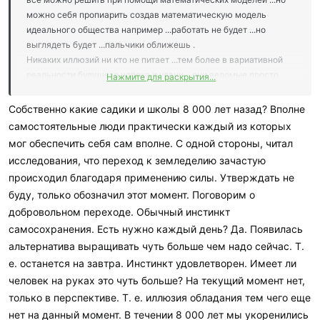
можно себя пропиарить создав математическую модель
идеального общества например ...работать не будет ...но
выглядеть будет ...пальчики оближешь .
Никаких иллюзий ни кто не питает ...тем более в вариативной
реальности будущего успеха и удачи ...они ведомые просто
Нажмите для раскрытия...
потому что их с детства так научили ...в садике ...в школе
...институте ...инициатива это не для них ...Всё начальное и
Собственно какие садики и школы 8 000 лет назад? Вполне
среднее образование построено на основе лишения
самостоятельные люди практически каждый из которых
инициативы ...счас немного ситуация меняется к лучшему.
мог обеспечить себя сам вполне. С одной стороны, читал
исследования, что переход к земледелию зачастую
происходил благодаря применению силы. Утверждать не
буду, только обозначил этот момент. Поговорим о
добровольном переходе. Обычный инстинкт
самосохранения. Есть нужно каждый день? Да. Появилась
альтернатива выращивать чуть больше чем надо сейчас. Т.
е. останется на завтра. Инстинкт удовлетворен. Имеет ли
человек на руках это чуть больше? На текущий момент нет,
только в перспективе. Т. е. иллюзия обладания тем чего еще
нет на данный момент. В течении 8 000 лет мы укоренились