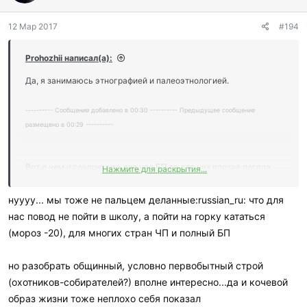
о
д
12 Мар 2017
#194
а
р
и
Prohozhii написал(а):
л
и
Да, я занимаюсь этнографией и палеоэтнологией.
:
---------- Сообщение добавлено в 00:30 ---------- Предыдущее сообщение
размещено в 00:29 ----------
Вот о чем и говорю, что для нас БП то для них плохая погода
Нажмите для раскрытия...
)))))
нуууу... мы тоже не пальцем деланные:russian_ru: что для
нас повод не пойти в школу, а пойти на горку кататься
(мороз -20), для многих стран ЧП и полный БП
но разобрать общинный, условно первобытный строй
(охотников-собирателей?) вполне интересно...да и кочевой
образ жизни тоже неплохо себя показал