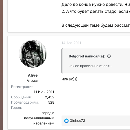
Дело до конца нужно довести. Я 
2. А что будет делать стадо, есл
В следующей теме будем рассматр
14 Авг 2011
Belgorod написал(а):
как ее правильно съесть
Alive
никак)))
Атеист
Регистрация
11 Июн 2011
Сообщения
2,452
Поблагодарили
528
Город
город с
полумиллионным
П
Globus73
населением
о