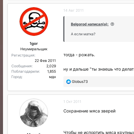
б
л
14 Авг 2011
а
г
о
Belgorod написал(а):
д
а
А если матка?
р
1gor
и
Неумиральщик
л
тогда - рожать.
и
Регистрация
:
22 Фев 2011
Сообщения
2,029
ну и дальше "ты знаешь что делат
Поблагодарили
1,855
Город
мдн
П
Globus73
о
б
л
1 Окт 2011
а
г
Сохранение мяса зверей
о
д
а
р
Чтобы не испортить мяса крупных