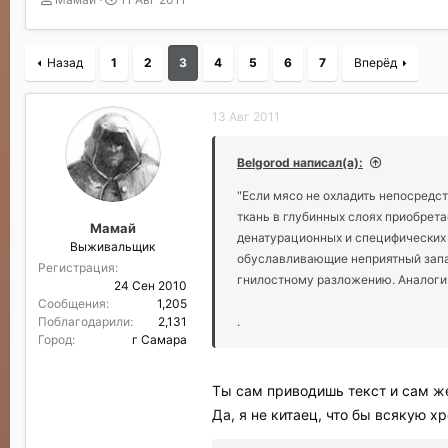
в
а
т
т
о
а
Назад
1
2
3
4
5
6
7
Вперёд
р
н
т
а
е
ч
13 Авг 2011
м
а
ы
л
а
Belgorod написал(а):
"Если мясо не охладить непосредст
ткань в глубинных слоях приобрет
Мамай
денатурационныx и специфических 
Выживальщик
обуславливающие неприятный запах
Регистрация
гнилостному разложению. Аналогич
24 Сен 2010
Сообщения
1,205
Поблагодарили
2,131
.
Город
г Самара
Ты сам приводишь текст и сам ж
Да, я не китаец, что бы всякую х