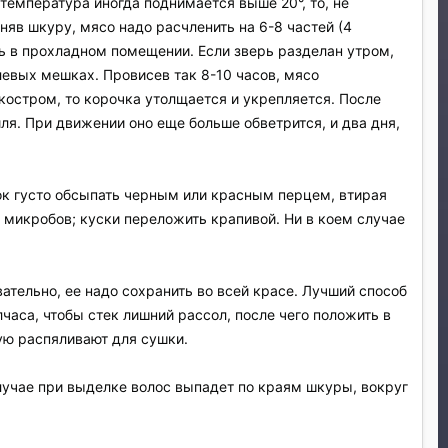
 температура иногда поднимается выше 20°, то, не
няв шкуру, мясо надо расчленить на 6-8 частей (4
ть в прохладном помещении. Если зверь разделан утром,
рлевых мешках. Провисев так 8-10 часов, мясо
костром, то корочка утолщается и укрепляется. После
ля. При движении оно еще больше обветрится, и два дня,
сок густо обсыпать черным или красным перцем, втирая
 микробов; куски переложить крапивой. Ни в коем случае
ательно, ее надо сохранить во всей красе. Лучший способ
часа, чтобы стек лишний рассол, после чего положить в
ую распяливают для сушки.
лучае при выделке волос выпадет по краям шкуры, вокруг