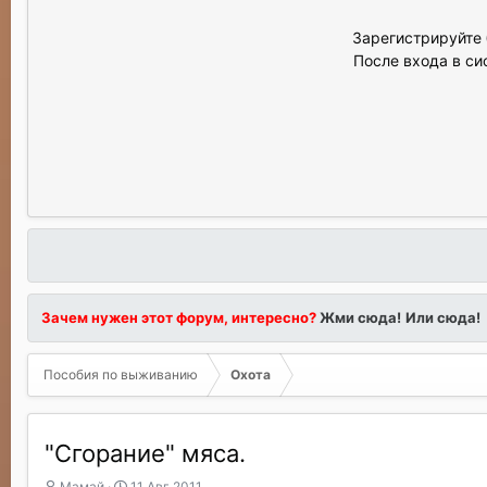
Зарегистрируйте 
После входа в си
Зачем нужен этот форум, интересно?
Жми сюда!
Или сюда!
Пособия по выживанию
Охота
"Сгорание" мяса.
А
Д
Мамай
11 Авг 2011