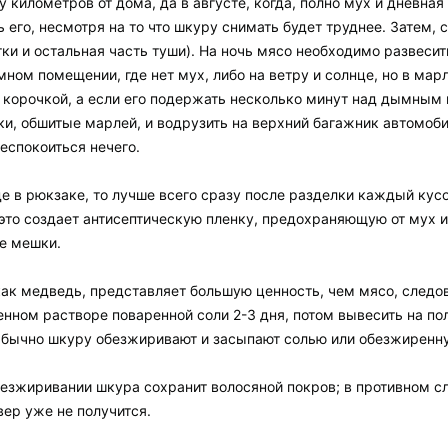
у километров от дома, да в августе, когда, полно мух и дневная
его, несмотря на то что шкуру снимать будет труднее. Затем, с
тки и остальная часть туши). На ночь мясо необходимо развеси
мном помещении, где нет мух, либо на ветру и солнце, но в ма
корочкой, а если его подержать несколько минут над дымным 
и, обшитые марлей, и водрузить на верхний багажник автомоби
еспокоиться нечего.
де в рюкзаке, то лучше всего сразу после разделки каждый ку
 это создает антисептическую пленку, предохраняющую от мух и
ые мешки.
как медведь, представляет большую ценность, чем мясо, следов
нном растворе поваренной соли 2-3 дня, потом вывесить на пол
 Обычно шкуру обезжиривают и засыпают солью или обезжиренн
безжиривании шкура сохранит волосяной покров; в противном с
овер уже не получится.