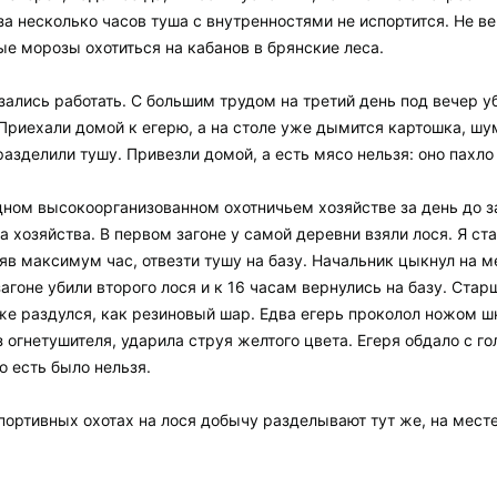
 за несколько часов туша с внутренностями не испортится. Не в
ые морозы охотиться на кабанов в брянские леса.
азались работать. С большим трудом на третий день под вечер у
 Приехали домой к егерю, а на столе уже дымится картошка, шу
азделили тушу. Привезли домой, а есть мясо нельзя: оно пахло 
дном высокоорганизованном охотничьем хозяйстве за день до з
ка хозяйства. В первом загоне у самой деревни взяли лося. Я с
еряв максимум час, отвезти тушу на базу. Начальник цыкнул на 
загоне убили второго лося и к 16 часам вернулись на базу. Ста
уже раздулся, как резиновый шар. Едва егерь проколол ножом ш
 из огнетушителя, ударила струя желтого цвета. Егеря обдало с
о есть было нельзя.
портивных охотах на лося добычу разделывают тут же, на месте