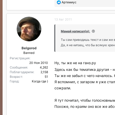
П
Артемиус
о
б
л
13 Авг 2011
а
г
о
Мамай написал(а):
д
а
Ты сам приводишь текст и сам же 
р
Да, я не китаец, что бы всякую хрен
Belgorod
и
Banned
л
и
Регистрация
:
Ну, ты же не на ганз.ру
20 Ноя 2010
Сообщения
4,262
Здесь как бы тематика другая -
Поблагодарили
2,158
Ты же не забыл с чего началось. 
Возраст
51
Город
Когда где )
Я вспомнил, с загаром я уже стал
сожрали.
Я тут почитал, чтобы голосновны
Похоже, по краям оно все же аб