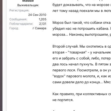
Мамай
и
будет доказывать, что на морозе
Выживальщик
л
и
лет тому назад поехали мы в лют
Регистрация
:
24 Сен 2010
Сообщения
1,205
Мороз был такой, что собаки отк
Поблагодарили
2,131
убедил нас не потрошить кабана.
Город
г Самара
мороза... Наконец выпотрошили, р
Второй случай. Мы охотились в о
вторая - "товарная" - у начальни
его и забрать с собой, либо, пот
два лось начал пухнуть. В пятом 
первого лося. Посмотрели, а он 
"вздох" парового молота, и, как
сами довели дело до конца... Мяс
Как правило, при коллективных с
не портится.