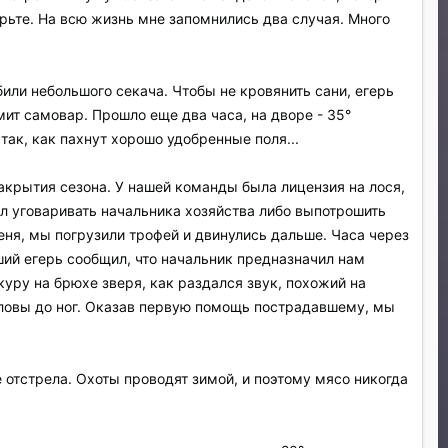
ерьте. На всю жизнь мне запомнились два случая. Много
били небольшого секача. Чтобы не кровянить сани, егерь
мит самовар. Прошло еще два часа, на дворе - 35°
так, как пахнут хорошо удобренные поля...
акрытия сезона. У нашей команды была лицензия на лося,
тал уговаривать начальника хозяйства либо выпотрошить
меня, мы погрузили трофей и двинулись дальше. Часа через
рший егерь сообщил, что начальник предназначил нам
куру на брюхе зверя, как раздался звук, похожий на
 головы до ног. Оказав первую помощь пострадавшему, мы
 отстрела. Охоты проводят зимой, и поэтому мясо никогда