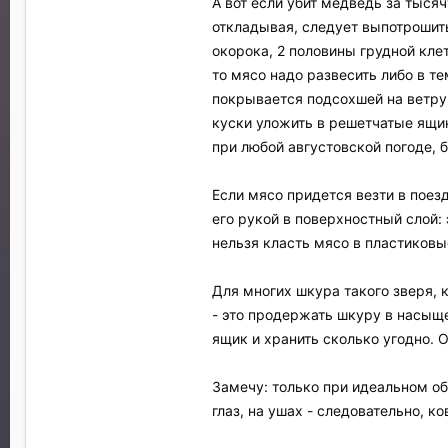
А вот если убит медведь за тысяч
откладывая, следует выпотрошить 
окорока, 2 половины грудной кле
то мясо надо развесить либо в те
покрывается подсохшей на ветру 
куски уложить в решетчатые ящик
при любой августовской погоде, б
Если мясо придется везти в поез
его рукой в поверхностный слой:
нельзя класть мясо в пластиков
Для многих шкура такого зверя, 
- это продержать шкуру в насыще
ящик и хранить сколько угодно.
Замечу: только при идеальном о
глаз, на ушах - следовательно, к