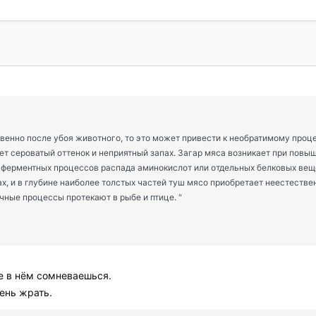
венно после убоя животного, то это может привести к необратимому проце
ает сероватый оттенок и неприятный запах. Загар мяса возникает при пов
ферментных процессов распада аминокислот или отдельных белковых веще
, и в глубине наиболее толстых частей туш мясо приобретает неестествен
ные процессы протекают в рыбе и птице. "
е в нём сомневаешься.
рень жрать.