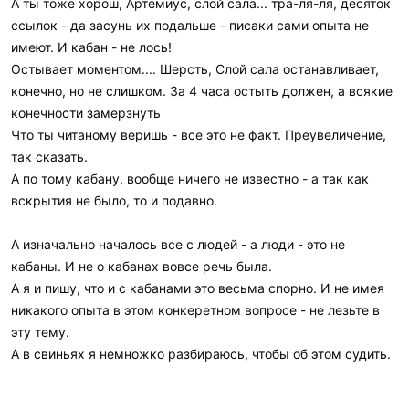
и
А ты тоже хорош, Артемиус, слой сала... тра-ля-ля, десяток
:
ссылок - да засунь их подальше - писаки сами опыта не
имеют. И кабан - не лось!
Остывает моментом.... Шерсть, Слой сала останавливает,
конечно, но не слишком. За 4 часа остыть должен, а всякие
конечности замерзнуть
Что ты читаному веришь - все это не факт. Преувеличение,
так сказать.
А по тому кабану, вообще ничего не известно - а так как
вскрытия не было, то и подавно.
А изначально началось все с людей - а люди - это не
кабаны. И не о кабанах вовсе речь была.
А я и пишу, что и с кабанами это весьма спорно. И не имея
никакого опыта в этом конкеретном вопросе - не лезьте в
эту тему.
А в свиньях я немножко разбираюсь, чтобы об этом судить.