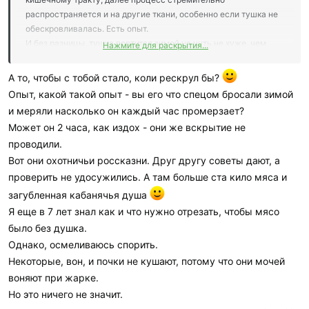
распространяется и на другие ткани, особенно если тушка не
обескровливалась. Есть опыт.
И без разницы, тушка портится зимой не чуть не хуже, чем
Нажмите для раскрытия...
летом если ее сразу не обработать. Единственный плюс зимы,
мухи не "обосрут". Так что Мамай то как раз в теме, после 12
А то, чтобы с тобой стало, коли рескрул бы?
часов, может и можно посрезать собакам с конечностей, но
Опыт, какой такой опыт - вы его что спецом бросали зимой
самому, не, не рискнул бы.
и меряли насколько он каждый час промерзает?
Может он 2 часа, как издох - они же вскрытие не
проводили.
Вот они охотничьи россказни. Друг другу советы дают, а
проверить не удосужились. А там больше ста кило мяса и
загубленная кабанячья душа
Я еще в 7 лет знал как и что нужно отрезать, чтобы мясо
было без душка.
Однако, осмеливаюсь спорить.
Некоторые, вон, и почки не кушают, потому что они мочей
воняют при жарке.
Но это ничего не значит.