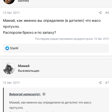
Banned
12 Авг 2011
#6
Мамай, как именно вы определили (в деталях) что масо
протухло.
Распороли брюхо и по запаху?
Последнее редактирование модератором:
13 Авг 2011
П
StariK
о
б
л
Мамай
а
г
Выживальщик
о
д
12 Авг 2011
#7
а
р
и
Belgorod написал(а):
л
и
Мамай, как именно вы определили (в деталях) что масо
:
протухло.