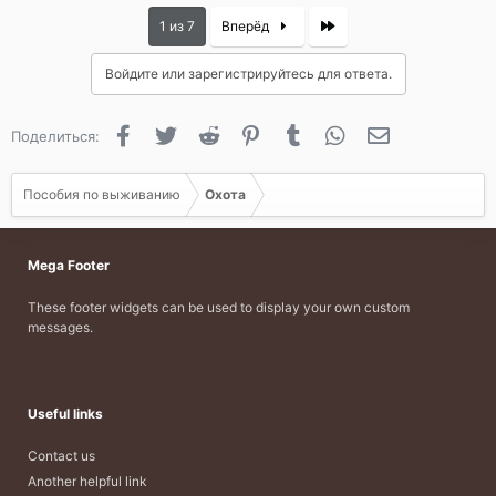
Last
1 из 7
Вперёд
Войдите или зарегистрируйтесь для ответа.
Facebook
Twitter
Reddit
Pinterest
Tumblr
WhatsApp
Электронная 
Поделиться:
Пособия по выживанию
Охота
Mega Footer
These footer widgets can be used to display your own custom
messages.
Useful links
Contact us
Another helpful link