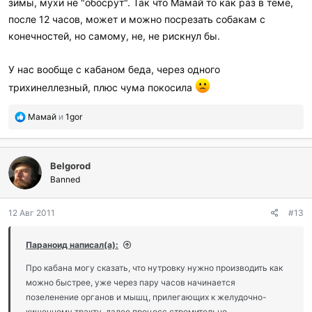
зимы, мухи не "обосрут". Так что Мамай то как раз в теме,
после 12 часов, может и можно посрезать собакам с
конечностей, но самому, не, не рискнул бы.
У нас вообще с кабаном беда, через одного
трихинеллезный, плюс чума покосила
П
Мамай
и
1gor
о
б
л
Belgorod
а
г
Banned
о
д
12 Авг 2011
#13
а
р
и
Параноид написал(а):
л
и
Про кабана могу сказать, что нутровку нужно производить как
:
можно быстрее, уже через пару часов начинается
позеленение органов и мышц, прилегающих к желудочно-
кишечному тракту, далее процесс стремительно