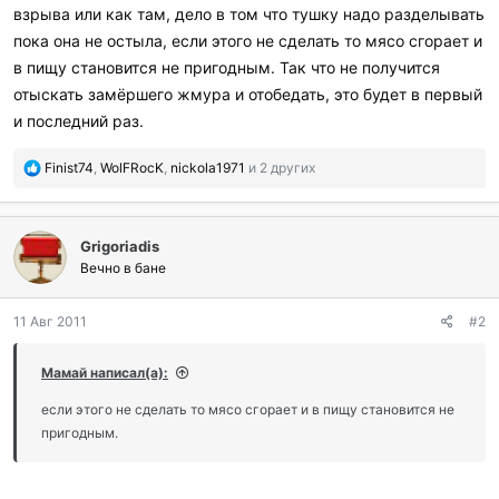
взрыва или как там, дело в том что тушку надо разделывать
пока она не остыла, если этого не сделать то мясо сгорает и
в пищу становится не пригодным. Так что не получится
отыскать замёршего жмура и отобедать, это будет в первый
и последний раз.
П
Finist74
,
WolFRocK
,
nickola1971
и 2 других
о
б
л
Grigoriadis
а
г
Вечно в бане
о
д
11 Авг 2011
#2
а
р
и
Мамай написал(а):
л
и
если этого не сделать то мясо сгорает и в пищу становится не
:
пригодным.