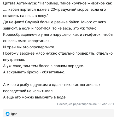
Цитата Артемиуса: "Например, такое крупное животное как
.... кабан портится даже в 20-градусный мороз, если его
оставить на ночь в лесу."
Да не факт! Слушай больше разные байки. Много от чего
зависит, а если и портится, то не весь, это уж точно.
Кровообращение-то у него нарушено, как и лимфоток, чтобы
он весь смог испортиться.
И хрен вы это опровергните.
Поэтому верхнее мясо нужно отдельно проверять, отдельно
внутреннее.
А уж сало, там тем более в полном порядке.
А вскрывать брюхо - обязательно.
А мясо и рыбу с душком я едал - никаких негитивных
последствий не испытывал.
А еще его можно вымочить в воде.
Последнее редактирование:
13 Авг 2011
П
1gor