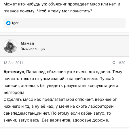
р
Может кто-нибудь уж объяснит пропадает мясо или нет, и
и
главное почему. Чтоб я тему мог почистить?
л
и
:
П
1gor
о
б
л
Мамай
а
г
Выживальщик
о
д
13 Авг 2011
#20
а
р
Артемиус
, Параноид объяснил уже очень доходчиво. Тему
и
почисть только от упоминаний о каннибализме. Пускай
л
и
повесит, хотелось бы увидеть результаты консультации от
:
Белгорода.
Отделять мясо как предлагает мой оппонент, верхнее от
нижнего и тд, а ну её нах, у меня на охоте лаборатории
санэпедемстанции нет. По этому если кабан затух, то
значит, затух весь. Без вариантов, здоровье дороже.