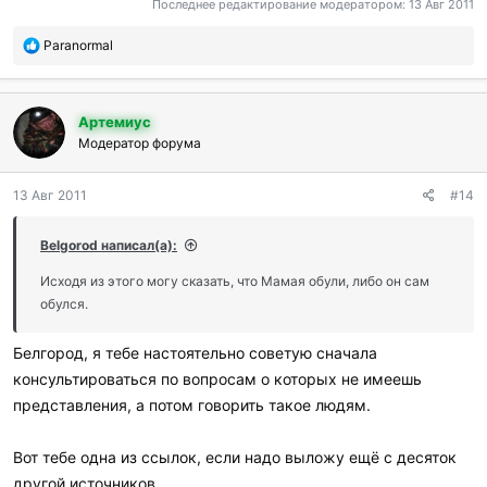
Последнее редактирование модератором:
13 Авг 2011
П
Paranormal
о
б
л
Артемиус
а
г
Модератор форума
о
д
13 Авг 2011
#14
а
р
и
Belgorod написал(а):
л
и
Исходя из этого могу сказать, что Мамая обули, либо он сам
:
обулся.
Белгород, я тебе настоятельно советую сначала
консультироваться по вопросам о которых не имеешь
представления, а потом говорить такое людям.
Вот тебе одна из ссылок, если надо выложу ещё с десяток
другой источников.