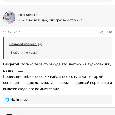
о
б
л
HOTSMILE1
а
г
Я не выживальщик, мне просто интересно
о
д
13 Авг 2011
#16
а
р
и
Belgorod написал(а):
л
и
И кабан - не лось!
:
Belgorod
, только тебе-то откуда это знать?? из аудиолекций,
разве что...
Правильно тебе сказали - найди такого идиота, который
согласится подождать пол дня перед разделкой поросенка и
выложи сюда его комментарии.
П
vitalin
и
1gor
о
б
л