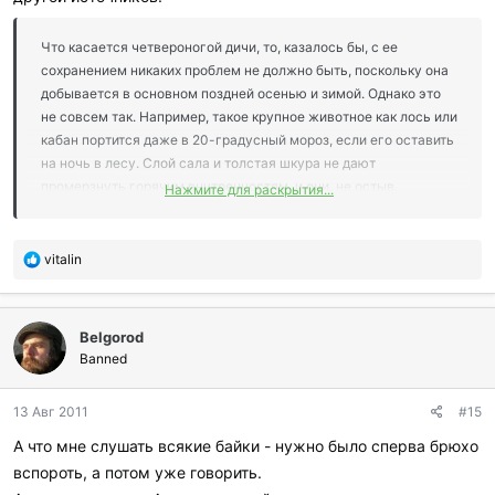
Что касается четвероногой дичи, то, казалось бы, с ее
сохранением никаких проблем не должно быть, поскольку она
добывается в основном поздней осенью и зимой. Однако это
не совсем так. Например, такое крупное животное как лось или
кабан портится даже в 20-градусный мороз, если его оставить
на ночь в лесу. Слой сала и толстая шкура не дают
промерзнуть горячим внутренностям, и они, не остыв,
Нажмите для раскрытия...
постепенно запариваются вплоть до протухания. Поэтому,
если вы добрали зверя уже в темноте и собираетесь отложить
его транспортировку на базу или к дому до утра, то
П
vitalin
о
обязательно вспорите ему брюхо. Чтобы мясо не попортил
б
хищный зверь, бросьте возле туши несколько стреляных гильз.
л
Этого будет достаточно для него, а вороны и прочие сороки по
Belgorod
а
ночам не летают.
г
Banned
http://priroda-
о
ural.ucoz.ru/publ/kak_stat_okhotnikom/sokhranenie_dobytoj_dichi/
д
13 Авг 2011
#15
а
1-1-0-18
р
А что мне слушать всякие байки - нужно было сперва брюхо
и
вспороть, а потом уже говорить.
л