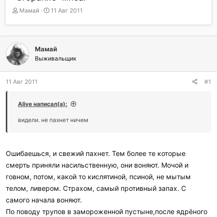
А
Д
Мамай
11 Авг 2011
в
а
т
т
о
а
р
н
Мамай
т
а
Выживальщик
е
ч
м
а
ы
л
11 Авг 2011
#1
а
Alive написал(а):
видели. не пахнет ничем
Ошибаешься, и свежий пахнет. Тем более те которые
смерть приняли насильственную, они воняют. Мочой и
говном, потом, какой то кислятиной, псиной, не мытым
телом, ливером. Страхом, самый противный запах. С
самого начала воняют.
По поводу трупов в замороженной пустыне,после ядрёного