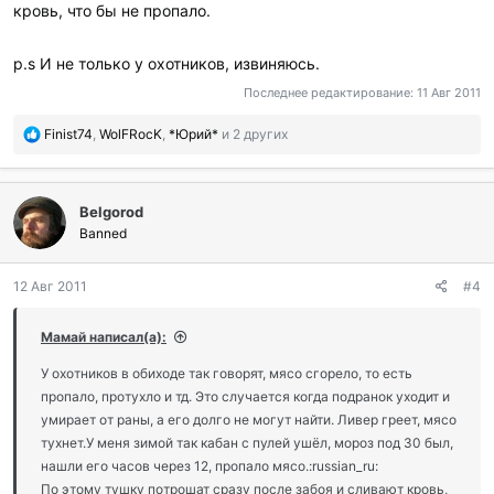
кровь, что бы не пропало.
p.s И не только у охотников, извиняюсь.
Последнее редактирование:
11 Авг 2011
П
Finist74
,
WolFRocK
,
*Юрий*
и 2 других
о
б
л
Belgorod
а
г
Banned
о
д
12 Авг 2011
#4
а
р
и
Мамай написал(а):
л
и
У охотников в обиходе так говорят, мясо сгорело, то есть
:
пропало, протухло и тд. Это случается когда подранок уходит и
умирает от раны, а его долго не могут найти. Ливер греет, мясо
тухнет.У меня зимой так кабан с пулей ушёл, мороз под 30 был,
нашли его часов через 12, пропало мясо.:russian_ru:
По этому тушку потрошат сразу после забоя и сливают кровь,