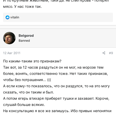
И по крупным животным, таки да: не слил кровь - потерял
мясо. У нас тоже так.
П
vitalin
о
б
л
Belgorod
а
г
Banned
о
д
12 Авг 2011
#9
а
р
По каким-таким это признакам?
и
Так вот, за 12 часов раздуться он не мог, на морозе тем
л
и
более, вонять, соответственно тоже. Нет таких признаков,
:
чтобы без потрашения... (((
А если кому-то показалось, что он раздулся, то на это могу
сказать, что он таким и был.
А потом егерь втихаря приберет тушки и захавает. Короче,
слушай больше всяких.
На консультацию я все же запишусь. Ибо привык непонятки