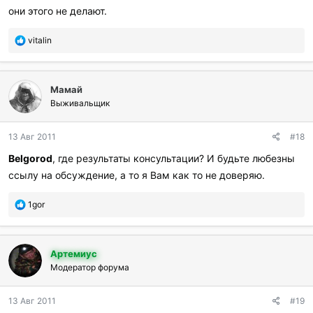
они этого не делают.
П
vitalin
о
б
л
Мамай
а
г
Выживальщик
о
д
13 Авг 2011
#18
а
р
Belgorod
, где результаты консультации? И будьте любезны
и
ссылу на обсуждение, а то я Вам как то не доверяю.
л
и
:
П
1gor
о
б
л
Артемиус
а
г
Модератор форума
о
д
13 Авг 2011
#19
а