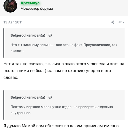
Артемиус
а
г
Модератор форума
о
д
13 Авг 2011
#17
а
р
и
Belgorod написал(а):
л
и
Что ты читаному веришь - все это не факт. Преувеличение, так
:
сказать.
Нет я так не считаю, т.к. лично знаю этого человека и хотя на
охоте с ними не был (т.к. сам не охотник) уверен в его
словах.
Belgorod написал(а):
Поэтому верхнее мясо нужно отдельно проверять, отдельно
внутреннее.
Я думаю Мамай сам объяснит по каким причинам именно