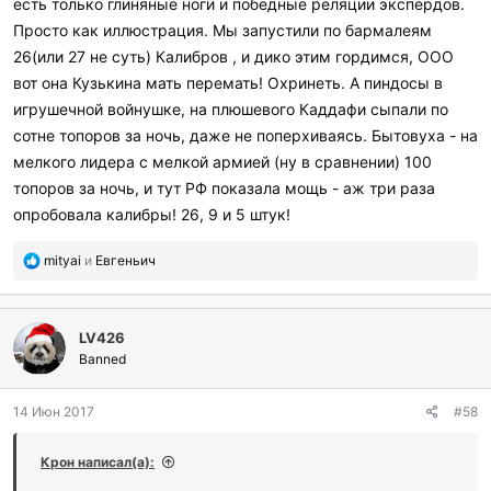
есть только глиняные ноги и победные реляции экспердов.
Просто как иллюстрация. Мы запустили по бармалеям
26(или 27 не суть) Калибров , и дико этим гордимся, ООО
вот она Кузькина мать перемать! Охринеть. А пиндосы в
игрушечной войнушке, на плюшевого Каддафи сыпали по
сотне топоров за ночь, даже не поперхиваясь. Бытовуха - на
мелкого лидера с мелкой армией (ну в сравнении) 100
топоров за ночь, и тут РФ показала мощь - аж три раза
опробовала калибры! 26, 9 и 5 штук!
П
mityai
и
Евгеньич
о
б
л
LV426
а
г
Banned
о
д
14 Июн 2017
#58
а
р
и
Крон написал(а):
л