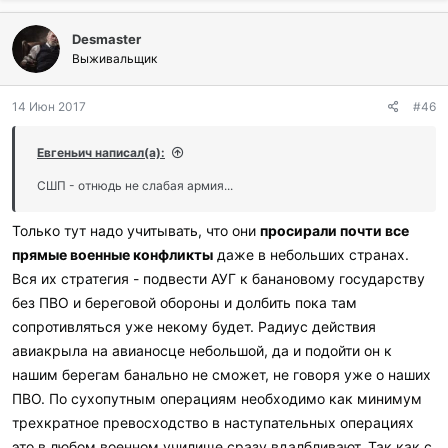
б
л
Desmaster
а
г
Выживальщик
о
д
14 Июн 2017
#46
а
р
и
Евгеньич написал(а):
л
и
СШП - отнюдь не слабая армия...
:
Только тут надо учитывать, что они
просирали почти все
прямые военные конфликты
даже в небольших странах.
Вся их стратегия - подвести АУГ к банановому государству
без ПВО и береговой обороны и долбить пока там
сопротивляться уже некому будет. Радиус действия
авиакрыла на авианосце небольшой, да и подойти он к
нашим берегам банально не сможет, не говоря уже о наших
ПВО. По сухопутным операциям необходимо как минимум
трехкратное превосходство в наступательных операциях
это в любом военном училище сразу вдалбливают. Так как с