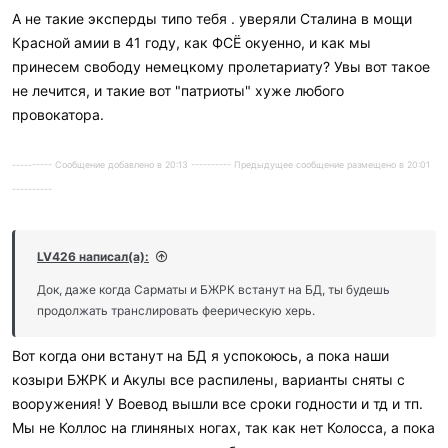
А не такие эксперды типо тебя . уверяли Сталина в мощи
Красной амии в 41 году, как ФСЁ окуенно, и как мы
принесем свободу немецкому пролетариату? Увы вот такое
не лечится, и такие вот "патриоты" хуже любого
провокатора.
---------- Сообщение добавлено в 20:13 ---------- Предыдущее сообщение размещено в 20:01
----------
LV426 написал(а):
Док, даже когда Сарматы и БЖРК встанут на БД, ты будешь
продолжать транслировать феерическую херь.
Вот когда они встанут на БД я успокоюсь, а пока наши
козыри БЖРК и Акулы все распилены, варианты сняты с
вооружения! У Воевод вышли все сроки годности и тд и тп.
Мы не Коллос на глиняных ногах, так как нет Колосса, а пока