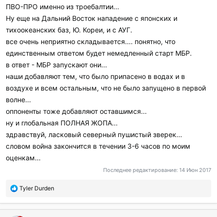
ПВО-ПРО именно из троебалтии...
Ну еще на Дальний Восток нападение с японских и
тихоокеанских баз, Ю. Кореи, и с АУГ.
все очень неприятно складывается.... понятно, что
единственным ответом будет немедленный старт МБР.
в ответ - МБР запускают они...
наши добавляют тем, что было припасено в водах и в
воздухе и всем остальным, что не было запущено в первой
волне...
оппоненты тоже добавляют оставшимся...
ну и глобальная ПОЛНАЯ ЖОПА...
здравствуй, ласковый северный пушистый зверек...
словом война закончится в течении 3-6 часов по моим
оценкам...
Последнее редактирование:
14 Июн 2017
П
Tyler Durden
о
б
л