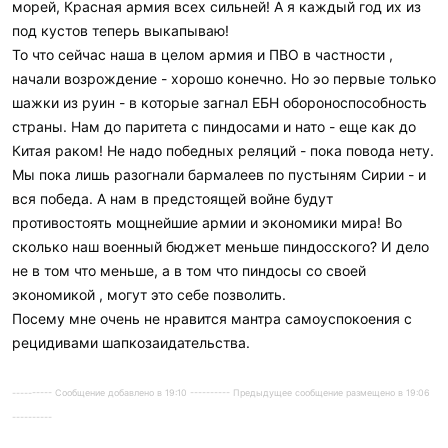
морей, Красная армия всех сильней! А я каждый год их из
под кустов теперь выкапываю!
То что сейчас наша в целом армия и ПВО в частности ,
начали возрождение - хорошо конечно. Но эо первые только
шажки из руин - в которые загнал ЕБН обороноспособность
страны. Нам до паритета с пиндосами и нато - еще как до
Китая раком! Не надо победных реляций - пока повода нету.
Мы пока лишь разогнали бармалеев по пустыням Сирии - и
вся победа. А нам в предстоящей войне будут
противостоять мощнейшие армии и экономики мира! Во
сколько наш военный бюджет меньше пиндосского? И дело
не в том что меньше, а в том что пиндосы со своей
экономикой , могут это себе позволить.
Посему мне очень не нравится мантра самоуспокоения с
рецидивами шапкозаидательства.
---------- Сообщение добавлено в 19:10 ---------- Предыдущее сообщение размещено в 19:06
----------