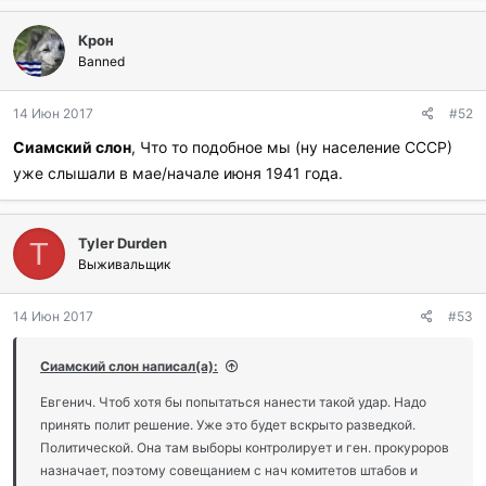
б
л
Крон
а
г
Banned
о
д
14 Июн 2017
#52
а
р
Сиамский слон
, Что то подобное мы (ну население СССР)
и
уже слышали в мае/начале июня 1941 года.
л
и
:
Tyler Durden
T
Выживальщик
14 Июн 2017
#53
Сиамский слон написал(а):
Евгенич. Чтоб хотя бы попытаться нанести такой удар. Надо
принять полит решение. Уже это будет вскрыто разведкой.
Политической. Она там выборы контролирует и ген. прокуроров
назначает, поэтому совещанием с нач комитетов штабов и