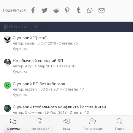
Facebook
Twitter
Reddit
Pinterest
Tumblr
WhatsApp
Электронная 
Поделиться:
Похожие темы
Сценарий "Грета"
Автор: imbris
3 Окт 2019
Ответы: 75
Курилка
Не обычный сценарий БП
Автор: Arty
4 Мар 2017
Ответы: 41
Курилка
Сценарий БП без киборгов.
R
Автор: rezzerv
30 Янв 2014
Ответы: 47
Курилка
Сценарий глобального конфликта Россия-Китай
Автор: Скржитек
29 Июл 2013
Ответы: 43
Третья мировая война
Форумы
Что Нового?
Вход
Регистрация
Поиск
Неудобный сценарий
K