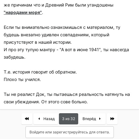
же причинам что и Древний Рим были угандошены
"народами моря"
.
Если ты внимательно ознакомишься с материалом, ту
будешь внезапно удивлен совпадениям, который
присутствуют в нашей истории.
И про эту тупую мантру - "А вот в июне 1941", ты навсегда
забудешь.
Т.е. история говорит об обратном.
Плохо ты учился.
Ты не реалист Док, ты пытаешься реальность натянуть на
свои убеждения. От этого сове больно.
First
Last
Назад
3 из 32
Вперёд
Войдите или зарегистрируйтесь для ответа.