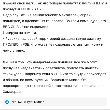
поразят свои цели. Так что топоры прилетят к пустым ШПУ и
покинутым ППД и АвБ.
Надо слушать не вашингтонских мечтателей, сиречь
политиков, а адекватных генералов. Вон зам командующего
ВВС США чётко выразился.
Цитирую по памяти.
- Русские над своей территорией создали такую систему
ПРО/ПВО и РЭБ, что могут не позволить летать там, кому и
чему угодно.
Фишка в том, что неадекватные политики все же могут
послушав неадекватных советников, приказать нанести
такой удар. Например если в США что то внутри произойдет
и обвнять во всем русских. Вариантов много. От
переворота, до техногенной катастрофы типа хранилища в
Хамфорде.
П
Евгеньич
и
Tyler Durden
о