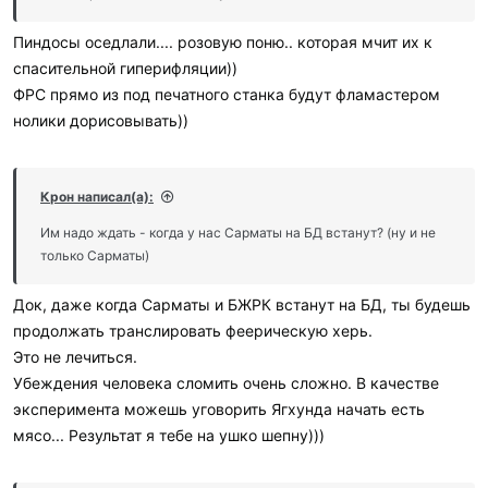
:
Пиндосы оседлали.... розовую поню.. которая мчит их к
спасительной гиперифляции))
ФРС прямо из под печатного станка будут фламастером
нолики дорисовывать))
Крон написал(а):
Им надо ждать - когда у нас Сарматы на БД встанут? (ну и не
только Сарматы)
Док, даже когда Сарматы и БЖРК встанут на БД, ты будешь
продолжать транслировать феерическую херь.
Это не лечиться.
Убеждения человека сломить очень сложно. В качестве
эксперимента можешь уговорить Ягхунда начать есть
мясо... Результат я тебе на ушко шепну)))