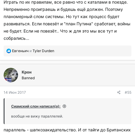
Играть по их правилам, все равно что с каталами в поезде.
Непременно проиграешь и будешь ещё должен. Поэтому
планомерный слом системы. Но тут как процесс будет
развиваться. Если повезёт и "план Путина" сработает, войны
не будет. Если не повезёт.. Что ж для это мы все тут и
собрались...
П
Евгеньич
и
Tyler Durden
о
б
л
Крон
а
г
Banned
о
д
14 Июн 2017
#55
а
р
и
Сиамский слон написал(а):
л
и
вообще не вижу параллелей.
:
параллель - шапкозакидательство. И от тайги до Британских