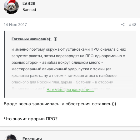
LV426
а
г
Banned
о
д
14 Июн 2017
#48
а
р
и
Евгеньич написал(а):
л
и
и именно поэтому окружают установками ПРО. сначала с них
:
запустят ракеты, потом перезарядят на ПРО. одновременно с
разных сторон - авиабаз вокруг слишком много -
массированный авиационный удар, пуски с эсминцев
крылатых ракет... ну а потом - танковая атака с наиболее
опасного для России плацдарма - Эстонии - в сторону
Ленинграда и из Латвии и Польши - по Калининграду.
Нажмите для раскрытия...
Очевидная и наиболее вероятная попытка прорыва нашей
ПВО-ПРО именно из троебалтии...
Вроде весна закончилась, а обострения остались)))
Ну еще на Дальний Восток нападение с японских и
тихоокеанских баз, Ю. Кореи, и с АУГ.
Что значит прорыв ПРО?
все очень неприятно складывается.... понятно, что
единственным ответом будет немедленный старт МБР.
в ответ - МБР запускают они...
Евгеньич