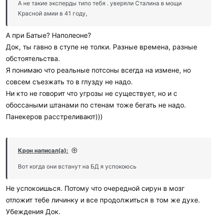
и
А не такие эксперды типо тебя . уверяли Сталина в мощи
:
Красной амии в 41 году,
А при Батые? Наполеоне?
Док, ты гавно в ступе не толки. Разные времена, разные
обстоятельства.
Я понимаю что реальные потсоны всегда на измене, но
совсем съезжать то в глузду не надо.
Ни кто не говорит что угрозы не существует, но и с
обоссаными штанами по стенам тоже бегать не надо.
Панекеров расстреливают)))
Крон написал(а):
Вот когда они встанут на БД я успокоюсь
Не успокоишься. Потому что очередной сирун в мозг
отложит тебе личинку и все продолжиться в том же духе.
Убеждения Док.