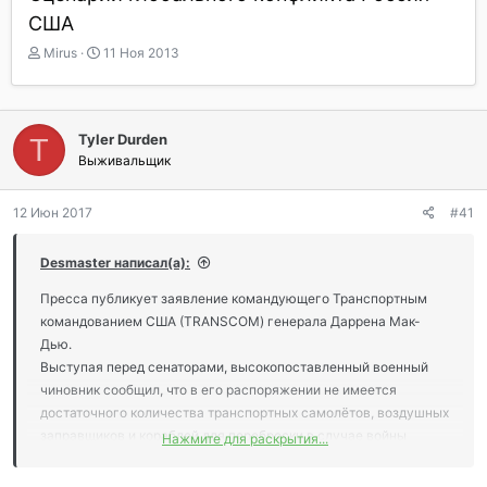
США
А
Д
Mirus
11 Ноя 2013
в
а
т
т
о
а
р
н
Tyler Durden
T
т
а
Выживальщик
е
ч
м
а
ы
л
12 Июн 2017
#41
а
Desmaster написал(а):
Пресса публикует заявление командующего Транспортным
командованием США (TRANSCOM) генерала Даррена Мак-
Дью.
Выступая перед сенаторами, высокопоставленный военный
чиновник сообщил, что в его распоряжении не имеется
достаточного количества транспортных самолётов, воздушных
заправщиков и кораблей для переброски в случае войны
Нажмите для раскрытия...
большого количества техники и живой силы к театру военных
действий.
Генерал дал понять, что Соединённые Штаты —