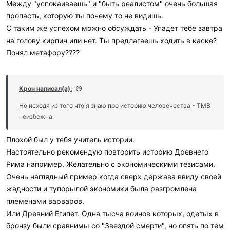
Между "успокаиваешь" и "быть реалистом" очень большая
пропасть, которую ты почему то не видишь.
С таким же успехом можно обсуждать - Упадет тебе завтра
на голову кирпич или нет. Ты предлагаешь ходить в каске?
Понял метафору????
Крон написал(а):
Но исходя из того что я знаю про историю человечества - ТМВ
неизбежна.
Плохой был у тебя учитель истории.
Настоятельно рекомендую повторить историю Древнего
Рима например. Желательно с экономическими тезисами.
Очень наглядный пример когда сверх держава ввиду своей
жадности и тупорылой экономики была разгромлена
племенами варваров.
Или Древний Египет. Одна тысча воинов которых, одетых в
бронзу были сравнимы со "Звездой смерти", но опять по тем