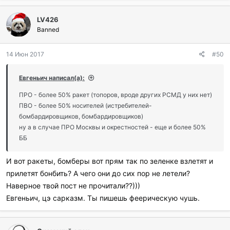
LV426
Banned
14 Июн 2017
#50
Евгеньич написал(а):
ПРО - более 50% ракет (топоров, вроде других РСМД у них нет)
ПВО - более 50% носителей (истребителей-
бомбардировщиков, бомбардировщиков)
ну а в случае ПРО Москвы и окрестностей - еще и более 50%
ББ
И вот ракеты, бомберы вот прям так по зеленке взлетят и
прилетят бонбить? А чего они до сих пор не летели?
Наверное твой пост не прочитали??)))
Евгеньич, цэ сарказм. Ты пишешь феерическую чушь.