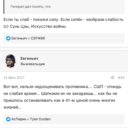
Генерал дал понять, что
Если ты слаб - покажи силу. Если силён - изобрази слабость
(с) Сунь Цзы, Искусство войны.
П
Евгеньич
и
СЕРЖ66
о
б
л
Евгеньич
а
г
Выживальщик
о
д
14 Июн 2017
#45
а
р
Вот-вот, нельзя недооценивать противника.... СШП - отнюдь
и
не слабая армия... Шапками их не закидаешь... как бы не
л
и
пришлось останавливать как в 41-м ценой очень многих
:
жизней...
П
АсПирин
и
Tyler Durden
о