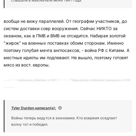
слышали в мае/начале июня 1941 года.
удар. Например если в США что то внутри произойдет и
обвнять во всем русских. Вариантов много. От переворота, до
техногенной катастрофы типа хранилища в Хамфорде.
вообще не вижу параллелей. От географии участников, до
систем доставки совр вооружения. Сейчас НИКТО за
океаном, как в ПМВ и ВМВ не отсидится. Набирая золотой
"жирок" на военных поставках обоим сторонам. Именно
поэтому голубая мечта англосаксов, - война РФ с Китаем. А
местные идиоты им подпевают. Не вышло, поэтому готовят
мясо из вост. европы.
---------- Сообщение добавлено в 22:01 ---------- Предыдущее сообщение размещено в 21:58 -
---------
Tyler Durden написал(а):
Войны теперь ведутся в экономике. Кто вовремя оседлает
волну тот и победил.