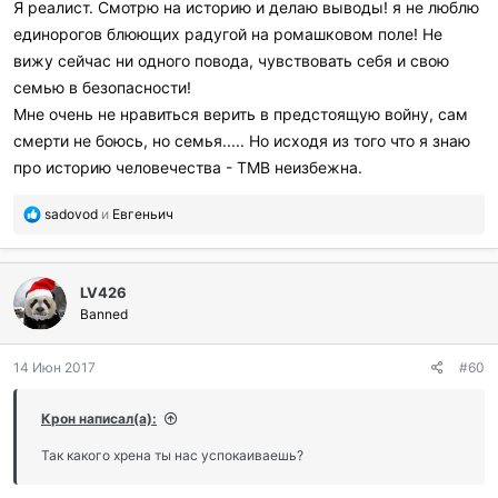
Я реалист. Смотрю на историю и делаю выводы! я не люблю
единорогов блюющих радугой на ромашковом поле! Не
вижу сейчас ни одного повода, чувствовать себя и свою
семью в безопасности!
Мне очень не нравиться верить в предстоящую войну, сам
смерти не боюсь, но семья..... Но исходя из того что я знаю
про историю человечества - ТМВ неизбежна.
П
sadovod
и
Евгеньич
о
б
л
LV426
а
г
Banned
о
д
14 Июн 2017
#60
а
р
и
Крон написал(а):
л
и
Так какого хрена ты нас успокаиваешь?
: