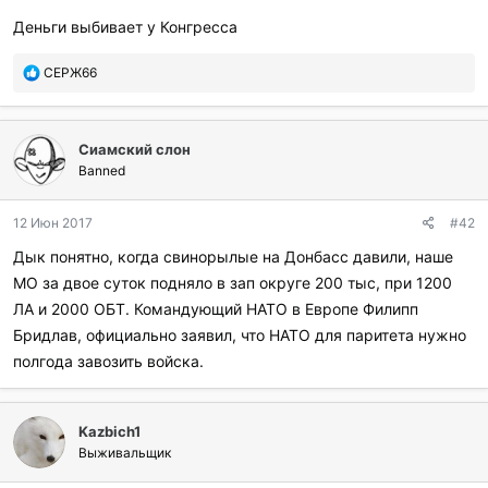
вовсе не сильная в военном отношении страна, а
Деньги выбивает у Конгресса
относительно слабое государство, которому войны не
выдержать.
П
СЕРЖ66
о
б
л
Сиамский слон
а
г
Banned
о
д
12 Июн 2017
#42
а
р
Дык понятно, когда свинорылые на Донбасс давили, наше
и
МО за двое суток подняло в зап округе 200 тыс, при 1200
л
и
ЛА и 2000 ОБТ. Командующий НАТО в Европе Филипп
:
Бридлав, официально заявил, что НАТО для паритета нужно
полгода завозить войска.
Kazbich1
Выживальщик