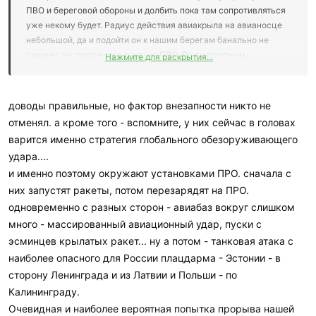
ПВО и береговой обороны и долбить пока там сопротивляться
уже некому будет. Радиус действия авиакрыла на авианосце
небольшой, да и подойти он к нашим берегам банально не
сможет, не говоря уже о наших ПВО. По сухопутным
Нажмите для раскрытия...
операциям необходимо как минимум трехкратное
превосходство в наступательных операциях это в любом
военном училище сразу вдалбливают. Так как с логистикой тут
доводы правильные, но фактор внезапности никто не
у них большие проблемы, то внезапно такие силы им на
отменял. а кроме того - вспомните, у них сейчас в головах
границе не накопить даже под видом учений. Про печальку с
варится именно стратегия глобального обезоруживающего
техническим состоянием техники НАТО уже писали много раз,
удара....
да и воевать с нами союзники США желанием не горят -
и именно поэтому окружают установками ПРО. сначала с
генетическая память работает.
них запустят ракеты, потом перезарядят на ПРО.
одновременно с разных сторон - авиабаз вокруг слишком
много - массированный авиационный удар, пуски с
эсминцев крылатых ракет... ну а потом - танковая атака с
наиболее опасного для России плацдарма - Эстонии - в
сторону Ленинграда и из Латвии и Польши - по
Калининграду.
Очевидная и наиболее вероятная попытка прорыва нашей