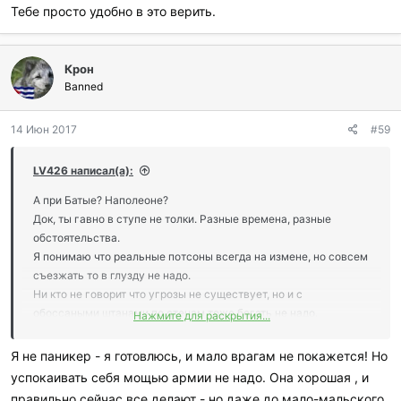
Тебе просто удобно в это верить.
Крон
Banned
14 Июн 2017
#59
LV426 написал(а):
А при Батые? Наполеоне?
Док, ты гавно в ступе не толки. Разные времена, разные
обстоятельства.
Я понимаю что реальные потсоны всегда на измене, но совсем
съезжать то в глузду не надо.
Ни кто не говорит что угрозы не существует, но и с
обоссаными штанами по стенам тоже бегать не надо.
Нажмите для раскрытия...
Панекеров расстреливают)))
Я не паникер - я готовлюсь, и мало врагам не покажется! Но
успокаивать себя мощью армии не надо. Она хорошая , и
правильно сейчас все делают - но даже до мало-мальского