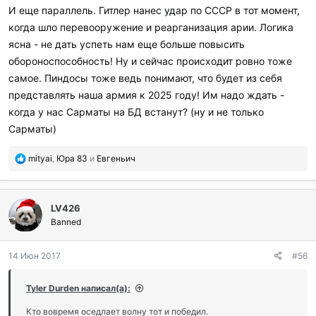
И еще параллель. Гитлер нанес удар по СССР в тот момент,
когда шло перевооружение и реарганизация арии. Логика
ясна - не дать успеть нам еще больше повысить
обороноспособность! Ну и сейчас происходит ровно тоже
самое. Пиндосы тоже ведь понимают, что будет из себя
представлять наша армия к 2025 году! Им надо ждать -
когда у нас Сарматы на БД встанут? (ну и не только
Сарматы)
П
mityai
,
Юра 83
и
Евгеньич
о
б
л
LV426
а
г
Banned
о
д
14 Июн 2017
#56
а
р
и
Tyler Durden написал(а):
л
и
Кто вовремя оседлает волну тот и победил.