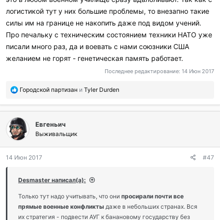
логистикой тут у них большие проблемы, то внезапно такие
силы им на границе не накопить даже под видом учений.
Про печальку с техническим состоянием техники НАТО уже
писали много раз, да и воевать с нами союзники США
желанием не горят - генетическая память работает.
Последнее редактирование:
14 Июн 2017
П
Городской партизан
и
Tyler Durden
о
б
л
Евгеньич
а
г
Выживальщик
о
д
14 Июн 2017
#47
а
р
и
Desmaster написал(а):
л
и
Только тут надо учитывать, что они
просирали почти все
:
прямые военные конфликты
даже в небольших странах. Вся
их стратегия - подвести АУГ к банановому государству без