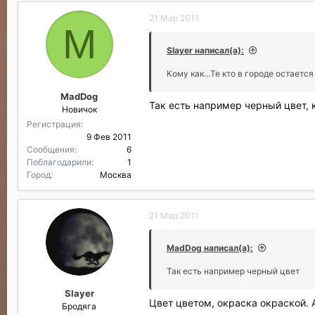
21 Мар 2011
M
Slayer написал(а):
Кому как...Те кто в городе остаетс
MadDog
Так есть например черный цвет, 
Новичок
Регистрация
9 Фев 2011
Сообщения
6
Поблагодарили
1
Город
Москва
21 Мар 2011
MadDog написал(а):
Так есть например черный цвет
Slayer
Цвет цветом, окраска окраской.
Бродяга