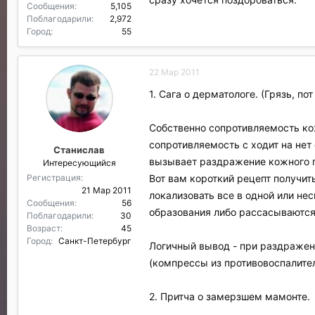
Сообщения
5,105
Поблагодарили
2,972
Город
55
22 Мар 2011
1. Сага о дерматологе. (Грязь, по
Собственно сопротивляемость кож
сопротивляемость с ходит на нет
Станислав
вызывает раздражение кожного п
Интересующийся
Вот вам короткий рецепт получит
Регистрация
21 Мар 2011
локализовать все в одной или не
Сообщения
56
образования либо рассасываются
Поблагодарили
30
Возраст
45
Город
Санкт-Петербург
Логичный вывод - при раздражени
(компрессы из противовоспалите
2. Притча о замерзшем мамонте.