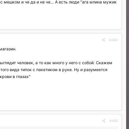
с мешком и че да и не че... А есть люди "ага млина мужик
#484
магазин.
ыглядит человек, а то как много у него с собой. Скажем
того вида типок с пакетиком в руке. Ну и разумеется
рови в глазах"
#485