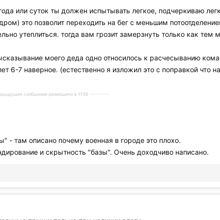
ода или суток ты должен испытывать легкое, подчеркиваю легко
едром) это позволит переходить на бег с меньшим потоотделени
льно утеплиться. тогда вам грозит замерзнуть только как тем 
ысказывание моего деда одно относилось к расчесыванию кома
ет 6-7 наверное. (естественно я изложил это с поправкой что на
Предыдущее сообщение размещено в 11:59 ----------
" - там описано почему военная в городе это плохо.
ндирование и скрытность "базы". Очень доходчиво написано.