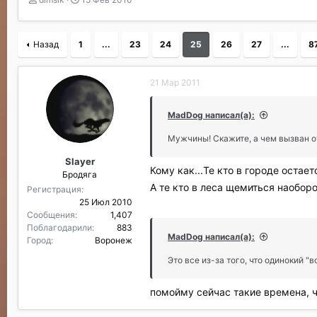
в
а
т
т
о
а
Назад
1
...
23
24
25
26
27
...
8
р
н
т
а
е
ч
21 Мар 2011
м
а
ы
л
а
MadDog написал(а):
Мужчины! Скажите, а чем вызван о
Slayer
Кому как...Те кто в городе остае
Бродяга
А те кто в леса щемиться наобор
Регистрация
25 Июл 2010
Сообщения
1,407
Поблагодарили
883
MadDog написал(а):
Город
Воронеж
Это все из-за того, что одинокий 
помойму сейчас такие времена, чт