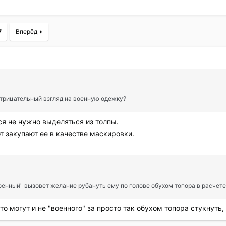
7
Вперёд
трицательный взгляд на военную одежку?
тся не нужно выделяться из толпы.
от закупают ее в качестве маскировки.
"военный" вызовет желание рубануть ему по голове обухом топора в расчете
о могут и не "военного" за просто так обухом топора стукнуть