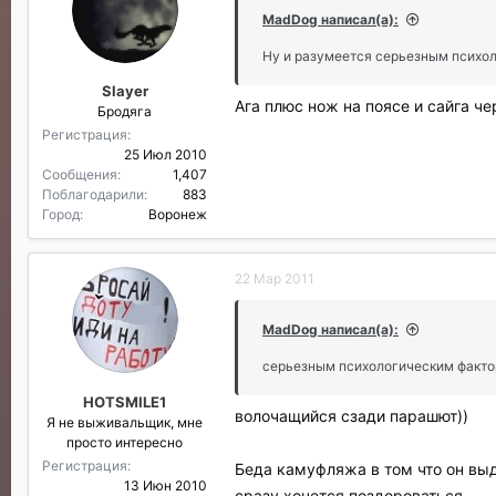
MadDog написал(а):
Ну и разумеется серьезным психол
Slayer
Ага плюс нож на поясе и сайга че
Бродяга
Регистрация
25 Июл 2010
Сообщения
1,407
Поблагодарили
883
Город
Воронеж
22 Мар 2011
MadDog написал(а):
серьезным психологическим факто
HOTSMILE1
волочащийся сзади парашют))
Я не выживальщик, мне
просто интересно
Регистрация
Беда камуфляжа в том что он выде
13 Июн 2010
сразу хочется поздороваться.