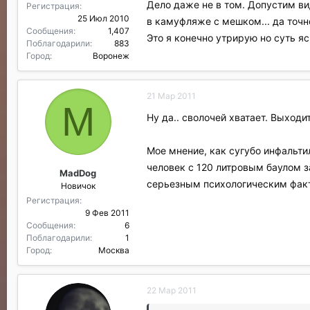
Дело даже не в том. Допустим вид
Регистрация
25 Июл 2010
в камуфляже с мешком... да точн
Сообщения
1,407
Это я конечно утрирую но суть яс
Поблагодарили
883
Город
Воронеж
21 Мар 2011
M
Ну да.. сволочей хватает. Выходи
Мое мнение, как сугубо инфальтил
человек с 120 литровым баулом з
MadDog
серьезным психологическим факт
Новичок
Регистрация
9 Фев 2011
Сообщения
6
Поблагодарили
1
Город
Москва
22 Мар 2011