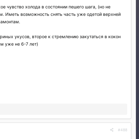
е чувство холода в состоянии пешего шага, (но не
ем. Иметь возможность снять часть уже одетой верхней
мамонтам.
риных укусов, второе к стремлению закутаться в кокон
м уже не 6-7 лет)
#488