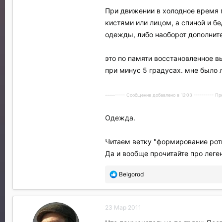
При движении в холодное время г
кистями или лицом, а спиной и б
одежды, либо наоборот дополните
это по памяти восстановленное в
при минус 5 градусах. мне было л
---------- Сообщение добавлено в 12:03 ---------- 
Одежда.
Читаем ветку "формирование роты
Да и вообще прочитайте про леге
П
Belgorod
о
б
л
23 Мар 2011
а
г