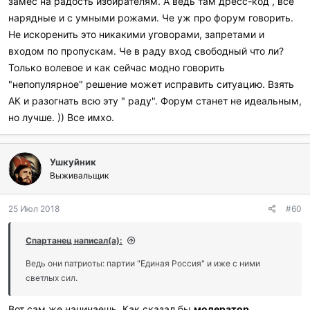
замес на радость избирателям. А ведь там дресс-код , все
нарядные и с умными рожами. Че уж про форум говорить.
Не искоренить это никакими уговорами, запретами и
входом по пропускам. Че в раду вход свободный что ли?
Только волевое и как сейчас модно говорить
"непопулярное" решение может исправить ситуацию. Взять
АК и разогнать всю эту " раду". Форум станет не идеальным,
но лучше. )) Все имхо.
Ушкуйник
Выживальщик
25 Июл 2018
#60
Спартанец написал(а):
Ведь они патриоты: партии "Единая Россия" и иже с ними
светлых сил.
Вот сам же начинаешь. Как сказал бы
модератор