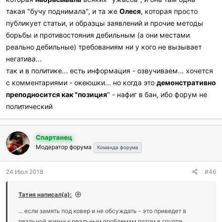
:
такая "бучу поднимала", и та же
Олеся
, которая просто
публикует статьи, и образцы заявлений и прочие методы
борьбы и противостояния дебильным (а они местами
реально дебильные) требованиям ни у кого не вызывает
негатива...
так и в политике... есть информация - озвучиваем... хочется
с комментариями - океюшки... но когда это
демонстративно
преподносится как "позиция
" - нафиг в бан, ибо форум не
политический
Спартанец
Модератор форума
Команда форума
24 Июл 2018
#46
Татия написал(а):
... если замять под ковер и не обсуждать - это приведет в
реальной жизни к реальным проблемам потом в группе...