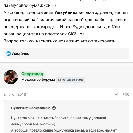
лакмусовой бумажкой =)
А вообще, предложение
Ушкуйника
весьма здравое, насчет
ограничений на "политический раздел" для особо горячих и
не сдержанных камрадов. И все будут довольны, и Мир
вновь воцарится на просторах СЮ!!! =)
Вопрос только, насколько возможно это организовать.
П
Ушкуйник
о
б
л
Спартанец
а
Модератор форума
г
Команда форума
о
д
24 Июл 2018
#50
а
р
и
CyberDim написал(а):
л
и
Ну, тогда можно считать "политическую тему", эдакой
:
лакмусовой бумажкой =)
А вообще, предложение
Ушкуйника
весьма здравое, насчет