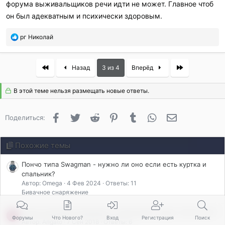
форума выживальщиков речи идти не может. Главное чтоб
он был адекватным и психически здоровым.
П
рг Николай
о
б
л
First
Last
Назад
3 из 4
Вперёд
а
г
В этой теме нельзя размещать новые ответы.
о
д
а
Facebook
Twitter
Reddit
Pinterest
Tumblr
WhatsApp
Электронная 
Поделиться:
р
и
л
Похожие темы
и
:
Пончо типа Swagman - нужно ли оно если есть куртка и
спальник?
Автор: Omega
4 Фев 2024
Ответы: 11
Бивачное снаряжение
Нужно выпивать минимум 2 литра воды в день. Так ли это?
A
Форумы
Что Нового?
Вход
Регистрация
Поиск
Автор: Arigato
7 Сен 2018
Ответы: 6