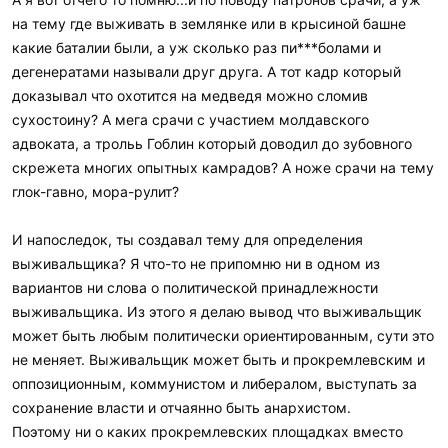
на тему где выживать в землянке или в крысиной башне
какие баталии были, а уж сколько раз пи***болами и
дегенератами называли друг друга. А тот кадр который
доказывал что охотится на медведя можно сломив
сухостоину? А мега срачи с участием молдавского
адвоката, а трольь Гоблин который доводил до зубовного
скрежета многих опытных камрадов? А ноже срачи на тему
глок-гавно, мора-рулит?
И напоследок, ты создавал тему для определения
выживальщика? Я что-то не припомню ни в одном из
вариантов ни слова о политической принадлежности
выживальщика. Из этого я делаю вывод что выживальщик
может быть любым политически ориентированным, сути это
не меняет. Выживальщик может быть и прокремлевским и
оппозиционным, коммунистом и либералом, выступать за
сохранение власти и отчаянно быть анархистом.
Поэтому ни о каких прокремлевских площадках вместо