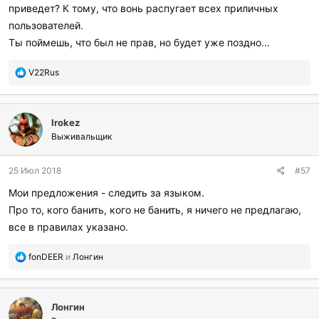
приведет? К тому, что вонь распугает всех приличных
пользователей.
Ты поймешь, что был не прав, но будет уже поздно...
П
V22Rus
о
б
л
Irokez
а
г
Выживальщик
о
д
25 Июл 2018
#57
а
р
Мои предложения - следить за языком.
и
Про то, кого банить, кого не банить, я ничего не предлагаю,
л
и
все в правилах указано.
:
П
fonDEER
и
Лонгин
о
б
л
Лонгин
а