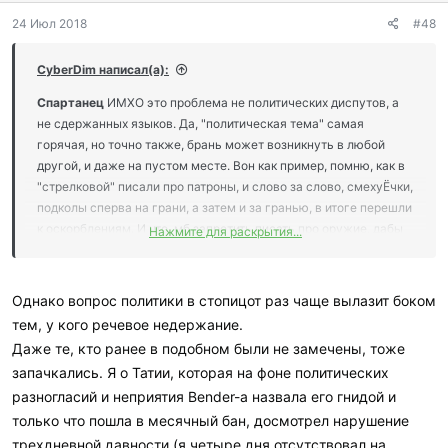
д
24 Июл 2018
#48
а
р
и
CyberDim написал(а):
л
и
Спартанец
ИМХО это проблема не политических диспутов, а
:
не сдержанных языков. Да, "политическая тема" самая
горячая, но точно также, брань может возникнуть в любой
другой, и даже на пустом месте. Вон как пример, помню, как в
"стрелковой" писали про патроны, и слово за слово, смехуЁчки,
подколы сперва на грани, а затем и за гранью, в итоге перешли
к оскорблениям. И что, мб запретить писать про оружие, дабы
Нажмите для раскрытия...
противоречия не вводили оппонентов, в соблазн
отМАЗАфакать носителя другой точки зрения? Хамство может
вылезти в любой момент, и виной тому шаловлиый язык,
Однако вопрос политики в стопицот раз чаще вылазит боком
а не какая-то тема форума =)
тем, у кого речевое недержание.
Даже те, кто ранее в подобном были не замечены, тоже
з.ы. ИМХО политическая тематика одна из самых важных,
запачкались. Я о Татии, которая на фоне политических
особенно внутренняя, тем более в наше жутко не спокойное
разногласий и неприятия Bender-a назвала его гнидой и
время. Хоть это и не политический форум.
только что пошла в месячный бан, досмотрел нарушение
трехдневной давности (я четыре дня отсутствовал на