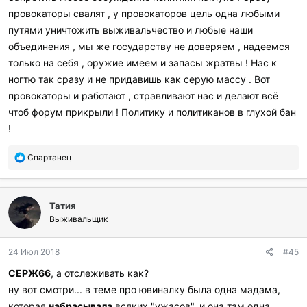
провокаторы свалят , у провокаторов цель одна любыми
путями уничтожить выживальчество и любые наши
объединения , мы же государству не доверяем , надеемся
только на себя , оружие имеем и запасы жратвы ! Нас к
ногтю так сразу и не придавишь как серую массу . Вот
провокаторы и работают , стравливают нас и делают всё
чтоб форум прикрыли ! Политику и политиканов в глухой бан
!
П
Спартанец
о
б
л
Татия
а
г
Выживальщик
о
д
24 Июл 2018
#45
а
р
СЕРЖ66
, а отслеживать как?
и
ну вот смотри... в теме про ювиналку была одна мадама,
л
и
которая
набрасывала
всяких "ужасов", и она там одна