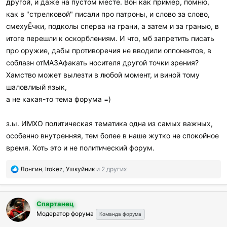
другой, и даже на пустом месте. Вон как пример, помню,
как в "стрелковой" писали про патроны, и слово за слово,
смехуЁчки, подколы сперва на грани, а затем и за гранью, в
итоге перешли к оскорблениям. И что, мб запретить писать
про оружие, дабы противоречия не вводили оппонентов, в
соблазн отМАЗАфакать носителя другой точки зрения?
Хамство может вылезти в любой момент, и виной тому
шаловлиый язык,
а не какая-то тема форума =)
з.ы. ИМХО политическая тематика одна из самых важных,
особенно внутренняя, тем более в наше жутко не спокойное
время. Хоть это и не политический форум.
П
Лонгин
,
Irokez
,
Ушкуйник
и 2 других
о
б
л
Спартанец
а
Модератор форума
г
Команда форума
о