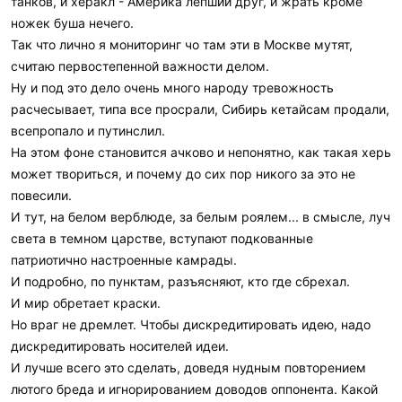
танков, и херакл - Америка лепший друг, и жрать кроме
ножек буша нечего.
Так что лично я мониторинг чо там эти в Москве мутят,
считаю первостепенной важности делом.
Ну и под это дело очень много народу тревожность
расчесывает, типа все просрали, Сибирь кетайсам продали,
всепропало и путинслил.
На этом фоне становится ачково и непонятно, как такая херь
может твориться, и почему до сих пор никого за это не
повесили.
И тут, на белом верблюде, за белым роялем... в смысле, луч
света в темном царстве, вступают подкованные
патриотично настроенные камрады.
И подробно, по пунктам, разъясняют, кто где сбрехал.
И мир обретает краски.
Но враг не дремлет. Чтобы дискредитировать идею, надо
дискредитировать носителей идеи.
И лучше всего это сделать, доведя нудным повторением
лютого бреда и игнорированием доводов оппонента. Какой