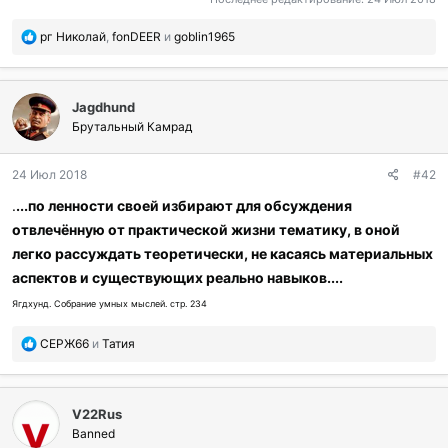
П
рг Николай
,
fonDEER
и
goblin1965
о
б
л
Jagdhund
а
г
Брутальный Камрад
о
д
24 Июл 2018
#42
а
р
.
...по ленности своей избирают для обсуждения
и
отвлечённую от практической жизни тематику, в оной
л
и
легко рассуждать теоретически, не касаясь материальных
:
аспектов и существующих реально навыков....
Ягдхунд. Собрание умных мыслей. стр. 234
П
СЕРЖ66
и
Татия
о
б
л
V22Rus
а
г
Banned