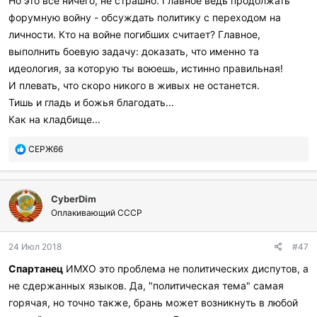
Но это все ничего, не страшно. Главное ведь продолжать
форумную войну - обсуждать политику с переходом на
личности. Кто на войне погибших считает? Главное,
выполнить боевую задачу: доказать, что именно та
идеология, за которую ты воюешь, истинно правильная!
И плевать, что скоро никого в живых не останется.
Тишь и гладь и божья благодать...
Как на кладбище...
П
СЕРЖ66
о
б
л
CyberDim
а
г
Оплакивающий СССР
о
д
24 Июл 2018
#47
а
р
Спартанец
ИМХО это проблема не политических диспутов, а
и
не сдержанных языков. Да, "политическая тема" самая
л
и
горячая, но точно также, брань может возникнуть в любой
: