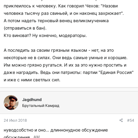
приклеилось к человеку. Как говорил Чехов: "Назови
человека тысячу раз свиньей, и он наконец захрюкает".
А потом надеть терновый венец великомученика
(отправиться в бан).
Кто виноват? Ну конечно, модераторы.
А последить за своим грязным языком - нет, на это
некоторые не в силах. Они ведь самые умные и хорошие.
Им можно грязно ругаться. И их за это нужно простить и
даже наградить. Ведь они патриоты: партии "Единая Россия"
и иже с ними светлых сил.
Jagdhund
Брутальный Камрад
24 Июл 2018
#54
нуводсобстно и оно... длиннонудное обсуждение
обсуждения...((((