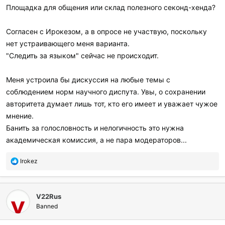
Площадка для общения или склад полезного секонд-хенда?
Согласен с Ирокезом, а в опросе не участвую, поскольку
нет устраивающего меня варианта.
"Следить за языком" сейчас не происходит.
Меня устроила бы дискуссия на любые темы с
соблюдением норм научного диспута. Увы, о сохранении
авторитета думает лишь тот, кто его имеет и уважает чужое
мнение.
Банить за голословность и нелогичность это нужна
академическая комиссия, а не пара модераторов...
П
Irokez
о
б
л
V22Rus
а
г
Banned
о
д