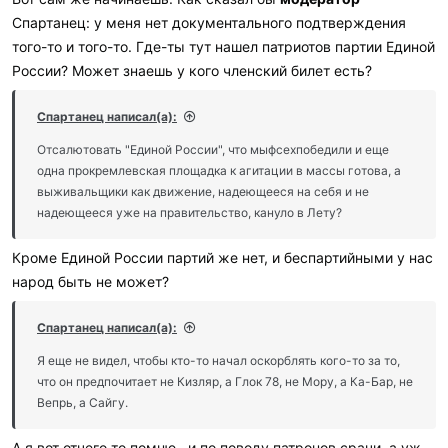
Спартанец: у меня нет документального подтверждения
того-то и того-то. Где-ты тут нашел патриотов партии Единой
России? Может знаешь у кого членский билет есть?
Спартанец написал(а):
Отсалютовать "Единой России", что мыфсехпобедили и еще
одна прокремлевская площадка к агитации в массы готова, а
выживальщики как движение, надеющееся на себя и не
надеющееся уже на правительство, кануло в Лету?
Кроме Единой России партий же нет, и беспартийными у нас
народ быть не может?
Спартанец написал(а):
Я еще не видел, чтобы кто-то начал оскорблять кого-то за то,
что он предпочитает не Кизляр, а Глок 78, не Мору, а Ка-Бар, не
Вепрь, а Сайгу.
А я вот отчего то помню...и по поводу патронов срачи, а уж