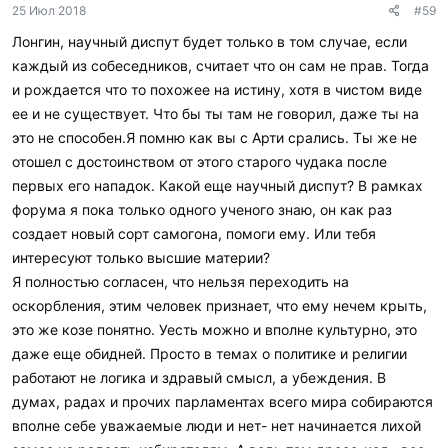
25 Июл 2018
#59
а
р
Лонгин, научный диспут будет только в том случае, если
и
каждый из собеседников, считает что он сам не прав. Тогда
л
и
и рождается что то похожее на истину, хотя в чистом виде
:
ее и не существует. Что бы ты там не говорил, даже ты на
это не способен.Я помню как вы с Арти срались. Ты же не
отошел с достоинством от этого старого чудака после
первых его нападок. Какой еще научный диспут? В рамках
форума я пока только одного ученого знаю, он как раз
создает новый сорт самогона, помоги ему. Или тебя
интересуют только высшие материи?
Я полностью согласен, что нельзя переходить на
оскорбления, этим человек признает, что ему нечем крыть,
это же козе понятно. Уесть можно и вполне культурно, это
даже еще обидней. Просто в темах о политике и религии
работают не логика и здравый смысл, а убеждения. В
думах, радах и прочих парламентах всего мира собираются
вполне себе уважаемые люди и нет- нет начинается лихой