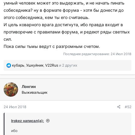
умный человек может это выдержать, и не начать пинать
собеседника? ну в формате форума - хотя бы донести до
этого собеседника, кем ты его считаешь.
И цель коварного врага достигнута, ибо правда входит в
противоречие с правилами форума, и редеют ряды светлых
сил.
Пока силы тьмы ведут с разгромным счетом.
Последнее редактирование:
24 Июл 2018
П
кубарь
,
Ушкуйник
,
V22Rus
и 2 других
о
б
л
Лонгин
а
г
Выживальщик
о
д
24 Июл 2018
#52
а
р
и
Irokez написал(а):
л
и
ибо