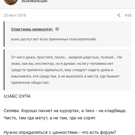
г
Выживальщик
о
д
25 Июл 2018
#58
а
р
и
Спартанец написал(а):
л
и
вонь распугает всех приличных пользователей.
:
От него даже, простите, пахло… мокрой шерстью, псиной… Не
знаю, как вы, инспектор, но я думаю: если у человека нет
средств прилично одеваться, ему следует сидеть дома и
изыскивать эти средства, а не выезжать в места, где бывает
приличное общество.
(с)АБС ОУПА
Селяви. Хорошо пахнет на курортах, а тихо - на кладбище.
Чисто, там где метут, а не там, где не сорят.
Нужно определиться с ценностями - что есть форум?