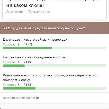
и в каком ключе?
А
Д
Спартанец
24 Июл 2018
в
а
т
т
о
а
Следует ли обсуждать политику на форуме?
р
н
т
а
е
ч
Да, следует, как это сейчас и происходит.
м
а
Голосов:
9
47.4%
ы
л
а
Нет, запретить её обсуждение вообще.
Голосов:
4
21.1%
Размещать новости о политике, обсуждения запретить, ибо
приводят к срачу.
Голосов:
6
31.6%
Всего проголосовало
19