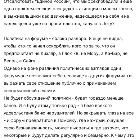
Отсалютовать "Единой России", что мыфсехпобедили и еще
одна прокремлевская площадка к агитации в массы готова,
а выживальщики как движение, надеющееся на себя и не
надеющееся уже на правительство, кануло в Лету?
Политика на форуме - яблоко раздора. Я еще не видел,
чтобы кто-то начал оскорблять кого-то за то, что он
предпочитает не Кизляр, а Глок 78, не Мору, а Ка-Бар, не
Вепрь, а Сайгу.
Однако на фоне различия политических взглядов одни
форумчане позволяют себе ненавидеть других форумчан и
выражать свое отношение публично с применением
ненормативной лексики.
Не будет обсуждений политики - будет гораздо меньше
банов. И я буду этому только рад - я безо всякого
удовольствия баню нарушителей. Но закрывать глаза на все
- и форум превратится в Помойку, где каждый, ощущая
свою безнаказанность, может высраться где захочет, что
некоторые и будут делать регулярно и безмерно. К чему это