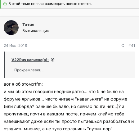
В этой теме нельзя размещать новые ответы.
Татия
Выживальщик
24 Июл 2018
#41
V22Rus написал(а):
...Прокремлевец...
вот я об этом:rtfm:
и мы об этом говорили неоднократно... что б не было на
форуме ярлыков... часто читаем "навальнята" на форуме
(или либерда? раньше бывало, но сейчас почти нет...)? а
пропутинец почти в каждом посте, причем клеймо тебе
навешивают даже если ты просто пытаешься разобраться и
озвучить мнение, а не тупо горланишь "путин-вор"