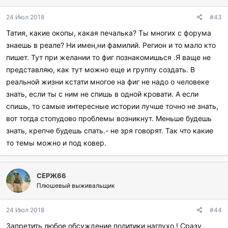
о
д
24 Июл 2018
#43
а
р
Татия, какие окопы, какая печалька? Ты многих с форума
и
знаешь в реале? Ни имен,ни фамилий. Регион и то мало кто
л
и
пишет. Тут при желании то фиг познакомишься .Я ваще не
:
представляю, как тут можно еще и группу создать. В
реальной жизни кстати многое на фиг не надо о человеке
знать, если ты с ним не спишь в одной кровати. А если
спишь, то самые интересные истории лучше точно не знать,
вот тогда стопудово проблемы возникнут. Меньше будешь
знать, крепче будешь спать.- не зря говорят. Так что какие
то темы можно и под ковер.
СЕРЖ66
Плюшевый выживальщик
24 Июл 2018
#44
Запретить любое обсуждение политики наглухо ! Сразу