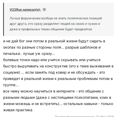
V22Rus написал(а):
Лучше форумчанам вообще не знать политических позиций
друг друга, это сразу разделяет людей на своих и чужих и
даже в профильных темах общение будет предвзятое.
и не дай бог они потом в реальной жизни будут сидеть в
окопах по разные стороны поля... разрыв шаблонов и
печалька.. лучше уж сразу...
болевые точки надо или учится скрывать или учиться
быстро выруливать на конструктив (это к теме выживания в
социуме) ... если замять под ковер и не обсуждать - это
приведет в реальной жизни к реальным проблемам потом в
группе...
все чему можно научиться в интернете - это общение с
разными людьми (даже с настоящими психопатами, коих в
жизни можешь и не встретить)... остальные навыки - только
живая практика
Последнее редактирование:
24 Июл 2018