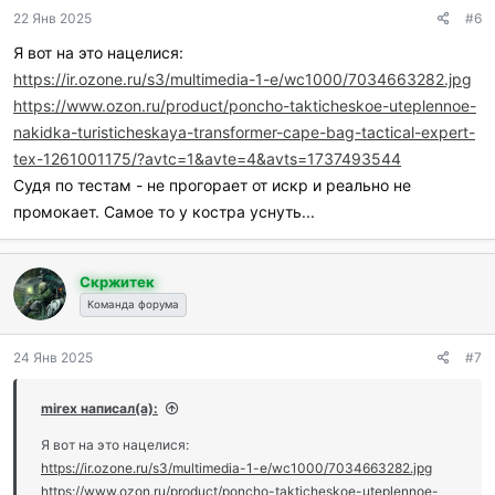
д
22 Янв 2025
#6
а
р
Я вот на это нацелися:
и
https://ir.ozone.ru/s3/multimedia-1-e/wc1000/7034663282.jpg
л
и
https://www.ozon.ru/product/poncho-takticheskoe-uteplennoe-
:
nakidka-turisticheskaya-transformer-cape-bag-tactical-expert-
tex-1261001175/?avtc=1&avte=4&avts=1737493544
Судя по тестам - не прогорает от искр и реально не
промокает. Самое то у костра уснуть...
Скржитек
Команда форума
24 Янв 2025
#7
mirex написал(а):
Я вот на это нацелися:
https://ir.ozone.ru/s3/multimedia-1-e/wc1000/7034663282.jpg
https://www.ozon.ru/product/poncho-takticheskoe-uteplennoe-