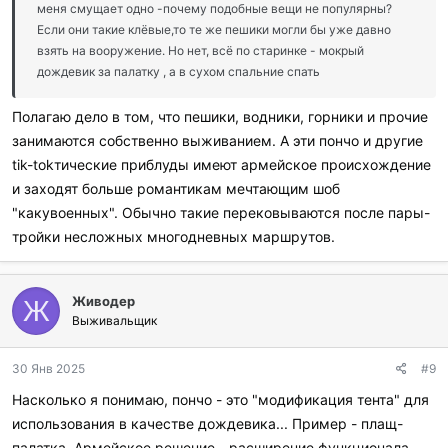
меня смущает одно -почему подобные вещи не популярны?
Если они такие клёвые,то те же пешики могли бы уже давно
взять на вооружение. Но нет, всё по старинке - мокрый
дождевик за палатку , а в сухом спальние спать
Полагаю дело в том, что пешики, водники, горники и прочие
занимаются собственно выживанием. А эти пончо и другие
tik-tokтические приблуды имеют армейское происхождение
и заходят больше романтикам мечтающим шоб
"какувоенных". Обычно такие перековываются после пары-
тройки несложных многодневных маршрутов.
Живодер
Ж
Выживальщик
30 Янв 2025
#9
Насколько я понимаю, пончо - это "модификация тента" для
использования в качестве дождевика... Пример - плащ-
палатка. Армейское решение - расширение функционала