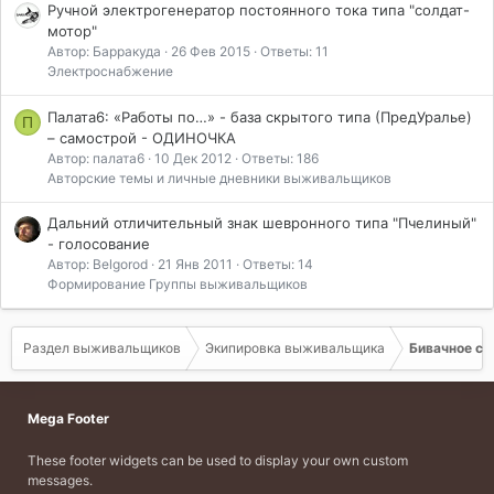
Ручной электрогенератор постоянного тока типа "солдат-
мотор"
Автор: Барракуда
26 Фев 2015
Ответы: 11
Электроснабжение
Палата6: «Работы по…» - база скрытого типа (ПредУралье)
П
– самострой - ОДИНОЧКА
Автор: палата6
10 Дек 2012
Ответы: 186
Авторские темы и личные дневники выживальщиков
Дальний отличительный знак шевронного типа "Пчелиный"
- голосование
Автор: Belgorod
21 Янв 2011
Ответы: 14
Формирование Группы выживальщиков
Раздел выживальщиков
Экипировка выживальщика
Бивачное с
Mega Footer
These footer widgets can be used to display your own custom
messages.