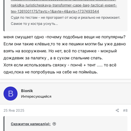
nakidka-turisticheskaya-transformer-cape-bag-tactical-expert-
tex-1261001175/?avtc=1&avte=4&avts=1737493544
Судя по тестам - не прогорает от искр и реально не промокает.
Самое то у костра уснуть...
меня смущает одно -почему подобные вещи не популярны?
Если они такие клёвые,то те же пешики могли бы уже давно
взять на вооружение. Но нет, всё по старинке - мокрый
дождевик за палатку , а в сухом спальние спать.
Хотя если использовать связку - пончё + тент ..... то всё
одно,пока не попробуешь на себе не поймёшь.
Bionik
B
Интересующийся
25 Янв 2025
#8
Скржитек написал(а):