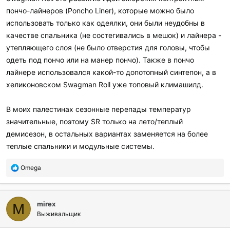
пончо-лайнеров (Poncho Liner), которые можно было
использовать только как одеялки, они были неудобны в
качестве спальника (не состегивались в мешок) и лайнера -
утепляющего слоя (не было отверстия для головы, чтобы
одеть под пончо или на манер пончо). Также в пончо
лайнере использовался какой-то допотопный синтепон, а в
хеликоновском Swagman Roll уже топовый климашилд.
В моих палестинах сезонные перепады температур
значительные, поэтому SR только на лето/теплый
демисезон, в остальных вариантах заменяется на более
теплые спальники и модульные системы.
П
Omega
о
б
л
mirex
а
M
г
Выживальщик
о