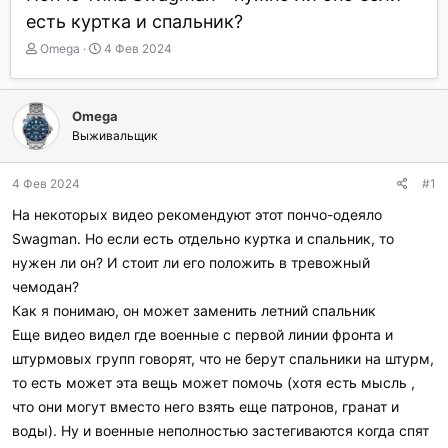
есть куртка и спальник?
А
Д
Omega
4 Фев 2024
в
а
т
т
о
а
Omega
р
н
Выживальщик
т
а
е
ч
м
а
4 Фев 2024
#1
ы
л
а
На некоторых видео рекомендуют этот пончо-одеяло
Swagman. Но если есть отдельно куртка и спальник, то
нужен ли он? И стоит ли его положить в тревожный
чемодан?
Как я понимаю, он может заменить летний спальник
Еще видео видел где военные с первой линии фронта и
штурмовых групп говорят, что не берут спальники на штурм,
то есть может эта вещь может помочь (хотя есть мысль ,
что они могут вместо него взять еще патронов, гранат и
воды). Ну и военные неполностью застегиваются когда спят