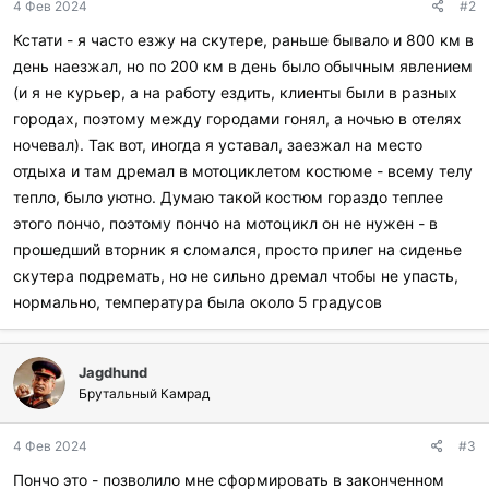
4 Фев 2024
#2
а
р
Кстати - я часто езжу на скутере, раньше бывало и 800 км в
и
день наезжал, но по 200 км в день было обычным явлением
л
и
(и я не курьер, а на работу ездить, клиенты были в разных
:
городах, поэтому между городами гонял, а ночью в отелях
ночевал). Так вот, иногда я уставал, заезжал на место
отдыха и там дремал в мотоциклетом костюме - всему телу
тепло, было уютно. Думаю такой костюм гораздо теплее
этого пончо, поэтому пончо на мотоцикл он не нужен - в
прошедший вторник я сломался, просто прилег на сиденье
скутера подремать, но не сильно дремал чтобы не упасть,
нормально, температура была около 5 градусов
Jagdhund
Брутальный Камрад
4 Фев 2024
#3
Пончо это - позволило мне сформировать в законченном