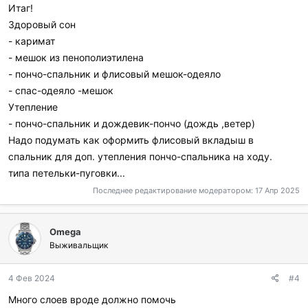
Итаг!
Здоровый сон
- каримат
- мешок из пенополиэтилена
- пончо-спальник и флисовый мешок-одеяло
- спас-одеяло -мешок
Утепление
- пончо-спальник и дождевик-пончо (дождь ,ветер)
Надо подумать как оформить флисовый вкладыш в
спальник для доп. утепления пончо-спальника на ходу.
типа петельки-пуговки...
Последнее редактирование модератором:
17 Апр 2025
Omega
Выживальщик
4 Фев 2024
#4
Много слоев вроде должно помочь