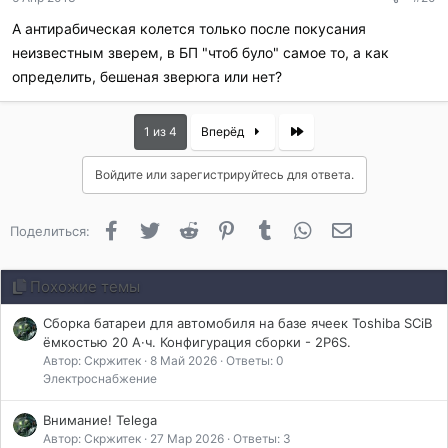
А антирабическая колется только после покусания
неизвестным зверем, в БП "чтоб було" самое то, а как
определить, бешеная зверюга или нет?
Last
1 из 4
Вперёд
Войдите или зарегистрируйтесь для ответа.
Facebook
Twitter
Reddit
Pinterest
Tumblr
WhatsApp
Электронная 
Поделиться:
Похожие темы
Сборка батареи для автомобиля на базе ячеек Toshiba SCiB
ёмкостью 20 А·ч. Конфигурация сборки - 2P6S.
Автор: Скржитек
8 Май 2026
Ответы: 0
Электроснабжение
Внимание! Telega
Автор: Скржитек
27 Мар 2026
Ответы: 3