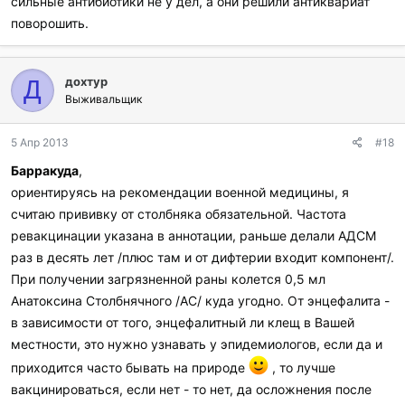
сильные антибиотики не у дел, а они решили антиквариат
поворошить.
дохтур
Д
Выживальщик
5 Апр 2013
#18
Барракуда
,
ориентируясь на рекомендации военной медицины, я
считаю прививку от столбняка обязательной. Частота
ревакцинации указана в аннотации, раньше делали АДСМ
раз в десять лет /плюс там и от дифтерии входит компонент/.
При получении загрязненной раны колется 0,5 мл
Анатоксина Столбнячного /АС/ куда угодно. От энцефалита -
в зависимости от того, энцефалитный ли клещ в Вашей
местности, это нужно узнавать у эпидемиологов, если да и
приходится часто бывать на природе
, то лучше
вакцинироваться, если нет - то нет, да осложнения после