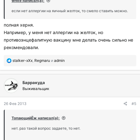
white написал(а):
если нет аллергии на яичный желток, то смело ставить можно.
полная херня.
Например, у меня нет аллергии на желток, но
противоэнцефалитную вакцину мне делать очень сильно не
рекомендовали.
П
stalker-xXx
,
Regmaru
и
admin
о
б
л
Барракуда
а
г
Выживальщик
о
д
26 Фев 2013
#5
а
р
и
ТопающийЁж написал(а):
л
и
нет. раз такой вопрос задаете, то нет.
: