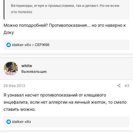
и
Ветеринары, егеря и промысловики, так и делают. Но не всем
:
это полезно
Можно поподробней? Противопоказания... но это наверно к
Доку
П
stalker-xXx
и
СЕРЖ66
о
б
л
white
а
г
Выживальщик
о
д
26 Фев 2013
#3
а
р
Я узнавал насчет противопоказаний от клещевого
и
энцефалита, если нет аллергии на яичный желток, то смело
л
и
ставить можно.
:
П
stalker-xXx
о
б