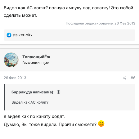
Видел как АС колят? полную ампулу под лопатку! Это любой
сделать может.
Последнее редактирование:
26 Фев 2013
П
stalker-xXx
о
б
л
ТопающийЁж
а
г
Выживальщик
о
д
26 Фев 2013
#6
а
р
и
Барракуда написал(а):
л
и
Видел как АС колят?
:
я видел как по канату ходят.
Думаю, Вы тоже видели. Пройти сможете?