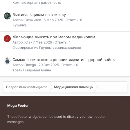
Компьютерная грамотность
Выживальщикам на заметку
Автор: Скржитек
6 Мар 2026
Ответы: 8
Курилка
Желающие выжить при малом ледниковом
J
Автор: jots
7 Фев 2026
Ответы: 1
Формирование Группы выживальщиков
Самые возможные сценарии развития ядерной войны
Автор: Omega
29 Окт 2025
Ответы: 0
Третья мировая война
Раздел выживальщиков
Медицинская помощь
Mega Footer
These footer widgets can be used to display your own custom
messages.