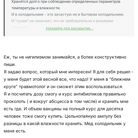
Хранятся долго при соблюдении определенных параметров
температуры и влажности.
И в холодильнике - это зачастую не в бытовом холодильнике.
И "сухая" не означает, что не требовательна к режимам
хранения.
Нажмите для раскрытия...
И потом, некоторые вакцины прокалывают курсами. Можете
сами правильно развести и ввести вакцину?
Судя по всему - нет
Еж, ты не нигилизмом занимайся, а более конструктивно
пиши.
Это не к доку, а к своему врачу. Проверят ваши личные ракции
Я задаю вопрос, который мне интересен! Я для себя решил -
на препарат и посоветуют оптимальный вариант.
у меня будет этой весной все, что надо! У меня в "ближнем
круге" травмотолог и он сможет этим воспользоваться.
А принимать таблетки/вакцины по советам с форума... это
точно форум выживальщиков?
Я и посчитать дозу смогу и курс антибиотиков правильно
проколоть ( и вокруг абсцесса в том числе) и хранить мне
есть где. И объем вакцины на полный курс для десятка
полная херня.
человек тоже смогу купить. Цельнопаяную ампулу без
Например, у меня нет аллергии на желток, но
разницы в какой влажности хранить. Мед холодильник у
противоэнцефалитную вакцину мне делать очень сильно не
меня есть.
рекомендовали.