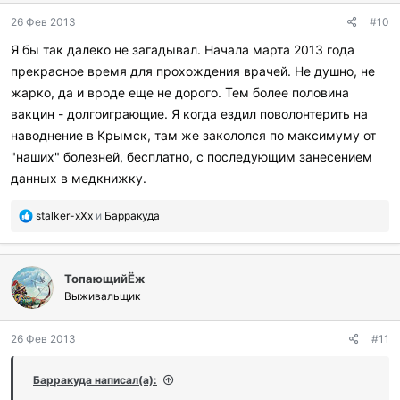
д
26 Фев 2013
#10
а
р
Я бы так далеко не загадывал. Начала марта 2013 года
и
прекрасное время для прохождения врачей. Не душно, не
л
и
жарко, да и вроде еще не дорого. Тем более половина
:
вакцин - долгоиграющие. Я когда ездил поволонтерить на
наводнение в Крымск, там же закололся по максимуму от
"наших" болезней, бесплатно, с последующим занесением
данных в медкнижку.
П
stalker-xXx
и
Барракуда
о
б
л
ТопающийЁж
а
г
Выживальщик
о
д
26 Фев 2013
#11
а
р
и
Барракуда написал(а):
л