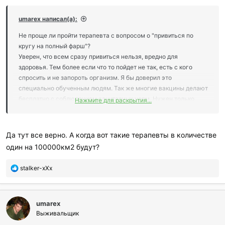
р
и
umarex написал(а):
л
и
Не проще ли пройти терапевта с вопросом о "привиться по
:
кругу на полный фарш"?
Уверен, что всем сразу привиться нельзя, вредно для
здоровья. Тем более если что то пойдет не так, есть с кого
спросить и не запороть организм. Я бы доверил это
специально обученным людям. Так же многие вакцины делают
бесплатно с соблюдением санитарных норм. Нужен только
Нажмите для раскрытия...
поход к доктору.
Да тут все верно. А когда вот такие терапевты в количестве
один на 100000км2 будут?
П
stalker-xXx
о
б
л
umarex
а
г
Выживальщик
о