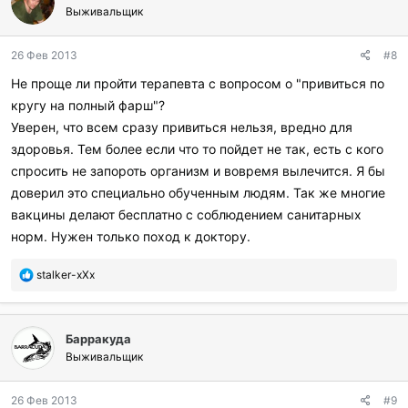
г
Выживальщик
о
д
26 Фев 2013
#8
а
р
Не проще ли пройти терапевта с вопросом о "привиться по
и
кругу на полный фарш"?
л
и
Уверен, что всем сразу привиться нельзя, вредно для
:
здоровья. Тем более если что то пойдет не так, есть с кого
спросить не запороть организм и вовремя вылечится. Я бы
доверил это специально обученным людям. Так же многие
вакцины делают бесплатно с соблюдением санитарных
норм. Нужен только поход к доктору.
П
stalker-xXx
о
б
л
Барракуда
а
г
Выживальщик
о
д
26 Фев 2013
#9
а