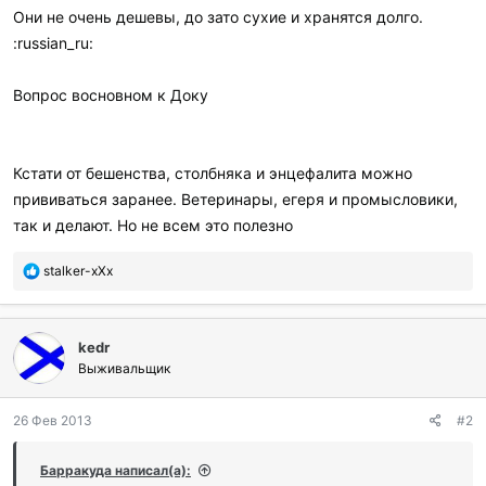
Они не очень дешевы, до зато сухие и хранятся долго.
:russian_ru:
Вопрос восновном к Доку
Кстати от бешенства, столбняка и энцефалита можно
прививаться заранее. Ветеринары, егеря и промысловики,
так и делают. Но не всем это полезно
П
stalker-xXx
о
б
л
kedr
а
г
Выживальщик
о
д
26 Фев 2013
#2
а
р
и
Барракуда написал(а):
л