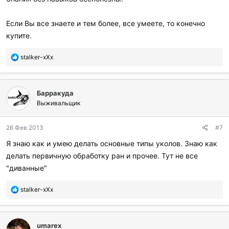
Если Вы все знаете и тем более, все умеете, то конечно
купите.
П
stalker-xXx
о
б
л
Барракуда
а
г
Выживальщик
о
д
26 Фев 2013
#7
а
р
Я знаю как и умею делать основные типы уколов. Знаю как
и
делать первичную обработку ран и прочее. Тут не все
л
и
"диванные"
:
П
stalker-xXx
о
б
л
umarex
а