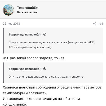
л
ТопающийЁж
а
г
Выживальщик
о
д
26 Фев 2013
#4
а
р
и
Барракуда написал(а):
л
и
Вопрос: есть ли смысл держать в аптечке (холодильник) АИГ,
:
АС и антирабическую вакцину.
нет. раз такой вопрос задаете, то нет.
Барракуда написал(а):
Они не очень дешевы, до зато сухие и хранятся долго
Хранятся долго при соблюдении определенных параметров
температуры и влажности.
И в холодильнике - это зачастую не в бытовом
холодильнике.