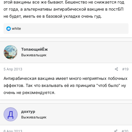
этой вакцины все же бывают. Бешенство не снижается год
от года, а альтернативы антирабической вакцине в постБП
не будет, иметь ее в базовой укладке очень гуд.
П
white
о
б
л
ТопающийЁж
а
г
Выживальщик
о
д
5 Апр 2013
#19
а
р
Антирабическая вакцина имеет много неприятных побочных
и
эффектов. Так что вкалывать её из принципа "чтоб было" ну
л
и
очень не рекомендуется.
:
дохтур
Д
Выживальщик
6 Апр 2013
#20