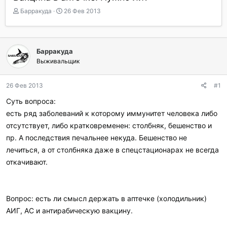
А
Д
Барракуда
26 Фев 2013
в
а
т
т
о
а
р
н
Барракуда
т
а
Выживальщик
е
ч
м
а
ы
л
26 Фев 2013
#1
а
Суть вопроса:
есть ряд заболеваний к которому иммунитет человека либо
отсутствует, либо кратковременен: столбняк, бешенство и
пр. А последствия печальнее некуда. Бешенство не
лечиться, а от столбняка даже в спецстационарах не всегда
откачивают.
Вопрос: есть ли смысл держать в аптечке (холодильник)
АИГ, АС и антирабическую вакцину.