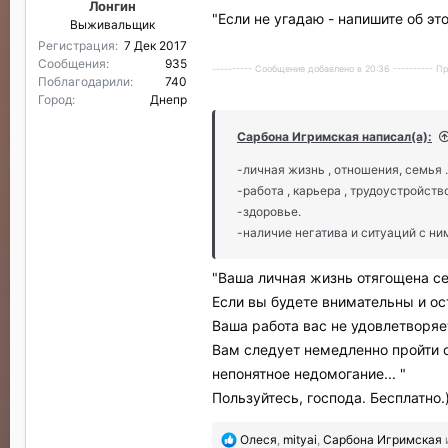
Лонгин
и
"Если не угадаю - напишите об эт
Выживальщик
л
и
Регистрация
7 Дек 2017
:
Сообщения
935
---------- Сообщение добавлено в 20:36 ---------- 
Поблагодарили
740
Город
Днепр
Сарбона Игримская написал(а):
-личная жизнь , отношения, семья .
-работа , карьера , трудоустройств
-здоровье.
-наличие негатива и ситуаций с ни
"Ваша личная жизнь отягощена с
Если вы будете внимательны и о
Ваша работа вас не удовлетворяе
Вам следует немедленно пройти 
непонятное недомогание... "
Пользуйтесь, господа. Бесплатно.)
П
Олеся
,
mityai
,
Сарбона Игримская