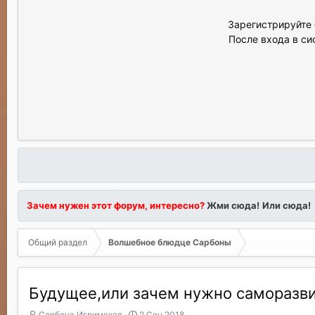
Зарегистрируйте 
После входа в си
Зачем нужен этот форум, интересно?
Жми сюда!
Или сюда!
Общий раздел
Волшебное блюдце Сарбоны
Будущее,или зачем нужно саморазви
А
Д
Сарбона Игримская
2 Сен 2018