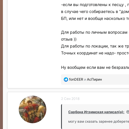
-если вы подготовлены к песцу , 
в случае чего собираетесь в "до
БП, или нет и вообще насколько 
Для работы по личным вопросам о
отзыв ))
Для работы по локации, так же т
Точных координат не надо- просто
Ну вообщем если вам не безразл
П
fonDEER
и
АсПирин
о
б
л
2 Сен 2018
а
г
о
Сарбона Игримская написал(а):
д
а
могу вам сказать заренее доберете
р