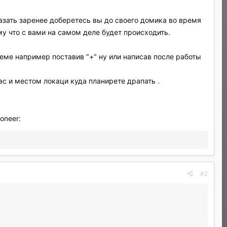
азать заренее доберетесь вы до своего домика во время
му что с вами на самом деле будет происходить.
теме например поставив "+" ну или написав после работы
с и местом локаци куда планирете драпать .
ioneer:
#2