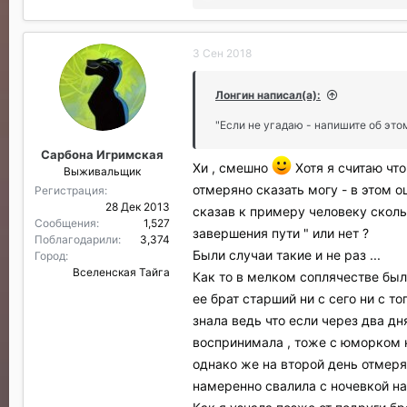
о
б
л
3 Сен 2018
а
г
о
Лонгин написал(а):
д
а
"Если не угадаю - напишите об этом
р
Сарбона Игримская
и
Хи , смешно
Хотя я считаю что
Выживальщик
л
и
отмеряно сказать могу - в этом о
Регистрация
:
28 Дек 2013
сказав к примеру человеку сколь
Сообщения
1,527
завершения пути " или нет ?
Поблагодарили
3,374
Были случаи такие и не раз ...
Город
Вселенская Тайга
Как то в мелком соплячестве был
ее брат старший ни с сего ни с т
знала ведь что если через два дн
воспринимала , тоже с юморком н
однако же на второй день отмерян
намеренно свалила с ночевкой на 