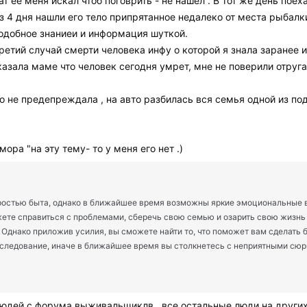
ат ее меня искал чтоб поговрить - не нашел . В тот же день пое
ез 4 дня нашли его тело припрятанное недалеко от места рыбал
одобное знаниеи и информация шуткой.
третий случай смерти человека инфу о которой я знала заранее 
сказала маме что человек сегодня умрет, мне не поверили отруг
о не предепреждала , на авто разбилась вся семья одной из подр
ора "на эту тему- то у меня его нет .)
остью быта, однако в ближайшее время возможны яркие эмоциональные всп
ете справиться с проблемами, сберечь свою семью и озарить свою жизнь
 Однако приложив усилия, вы сможете найти то, что поможет вам сделать 
следование, иначе в ближайшее время вы столкнетесь с неприятными сюр
я людей с форума выживальщиклв , все остальные люди на други