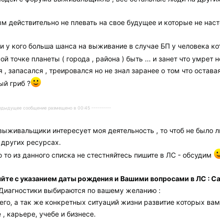
м действительно не плевать на свое будущее и которые не нас
ки у кого больша шанса на выживание в случае БП у человека к
ой точке планеты ( города , района ) быть ... и занет что умрет
я , запасался , треировался но не знал заранее о том что остав
ый гриб ?
Предыдущее сообщение размещено в 00:45 ----------
 выживальщики интересует моя деятельность , то чтоб не было
 других ресурсах.
то то из данного списка не стестняйтесь пишите в ЛС - обсудим
те с указанием даты рождения и Вашими вопросами в ЛС :
Са
Диагностики выбираются по вашему желанию :
его, а так же конкретных ситуаций жизни развитие которых вам
, карьере, учебе и бизнесе.