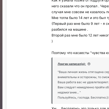
Как я узнала позже от подруги бр
него сказали что он пропал . Чер
случая мне совсем не казалось п
Мне тогла было 14 лет и это был 
(Первый раз мне было 9 лет - я 
разбился на машине .
Второй раз мне было 12 лет никог
)
Поэтому что касаесты "чувства юм
Лонгин написал(а):
"Ваша личная жизнь отягощена сер
внимательны и осторожны, то смож
Ваша работа вас не удовлетворяет.
Вам следует немедленно пройти об
недомогание... "
Пользуйтесь, господа. Бесплатно.))
Хм ... Бесплатно- это только дл