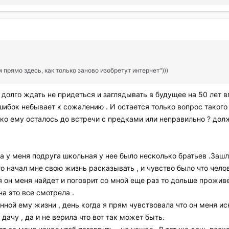
 прямо здесь, как только заново изобретут интернет")))
 долго ждать не придеться и заглядывать в будущее на 50 лет 
шибок небывает к сожалению . И остается только вопрос такого 
ко ему осталось до встречи с предками или неправильно ? долже
а у меня подруга школьная у нее было несколько братьев .Зашла
ого начал мне свою жизнь расказывать , и чувство было что чело
я он меня найдет и поговрит со мной еще раз то дольше проживе
а это все смотрела .
ной ему жизни , день когда я прям чувствовала что он меня иск
дачу , да и не верила что вот так может быть.