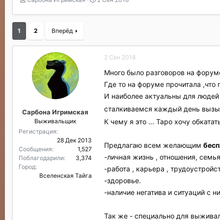
в
а
т
т
о
а
1
2
Вперёд
р
н
т
а
е
ч
2 Сен 2018
м
а
ы
л
Много было разговоров на форуме
а
Где то на форуме прочитала ,что
И наиболее актуальны для людей 
сталкиваемся каждый день вызыва
Сарбона Игримская
Выживальщик
К чему я это ... Таро хочу обкат
Регистрация
28 Дек 2013
Предлагаю всем желающим
бес
Сообщения
1,527
-личная жизнь , отношения, семья
Поблагодарили
3,374
Город
-работа , карьера , трудоустройс
Вселенская Тайга
-здоровье.
-наличие негатива и ситуаций с н
Так же - специально для выжива