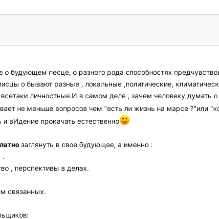
 о будующем песце, о разного рода способностях предчувствов
 писцы о бывают разные , локальные ,политические, климатическ
всетаки личностные.И в самом деле , зачем человеку думать 
ет не меньше вопросов чем "есть ли жизнь на марсе ?"или "ко
ать и вИдение прокачать естественно
платно
заглянуть в свое будующее, а именно :
 .
тво , перспективы в делах.
им связанных.
льщиков: