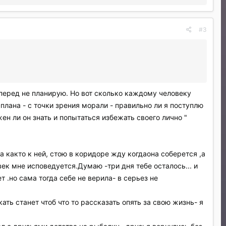
#3
вперед не планирую. Но вот сколько каждому человеку
плана - с точки зрения морали - правильно ли я поступлю
н ли он знать и попытаться избежать своего лично "
 както к ней, стою в коридоре жду когдаона соберется ,а
век мне исповедуется.Думаю -три дня тебе осталось... и
т .но сама тогда себе не верила- в серьез не
ать станет чтоб что то рассказать опять за свою жизнь- я