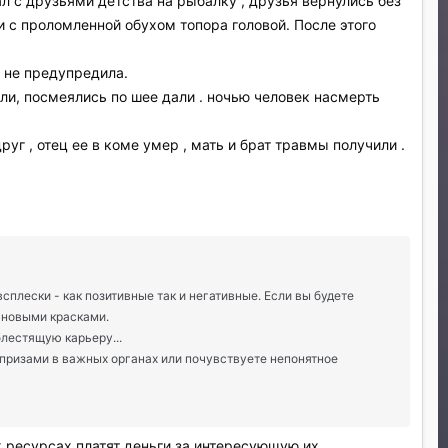
хал с друзьями детства на рыбалку , друзья вернулись без
ки с проломленной обухом топора головой. После этого
и не предупредила.
али, посмеялись по шее дали . ночью человек насмерть
уг , отец ее в коме умер , мать и брат травмы получили .
лески - как позитивные так и негативные. Если вы будете
 новыми красками.
блестящую карьеру...
призами в важных органах или почувствуете непонятное
х ресурсах платят деньги за интересующую их