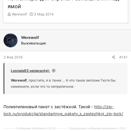
ямой
А
Д
Werewolf
3 Мар 2014
в
а
т
т
о
а
р
н
Werewolf
т
а
Выживальщик
е
ч
м
а
ы
л
2 Фев 2016
#141
а
Lesnaia63 написал(а):
Werewolf
, простите, я в танке ... А что такое зиплоки ?хотя бы
намекните, если что то неприличное.
Полиэтиленовый пакет с застёжкой. Такой -
http://zip-
lock.ru/produkcija/standartnye_pakety_s_zastezhkoj_zip-lock/
---------- Сообщение добавлено в 23:08 ---------- Предыдущее сообщение размещено в 23:01