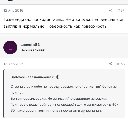
о
д
12 Апр 2016
#157
а
р
Тоже недавно проходил мимо. Не откапывал, но внешне всё
и
выглядит нормально. Поверхность как поверхность.
л
и
:
Lesnaia63
L
Выживальщик
13 Апр 2016
#158
Sadovod-777 написал(а):
Отвечаю сам себе по поводу возможного "всплытия" бочек из
грунта.
Бочки перезимовали. Не всплыли/не выдавило из земли.
Грунтовые воды (сейчас - половодье) где-то сантиметрах в 40-
60 ниже уровня земли, почва песчаная и супесчаная.