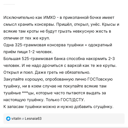
----------
Исключительно как ИМХО - в прикопанной бочке имеет
смысл хранить консервы. Пришёл, открыл, унёс. Крысы и
всякие там кроты не будут грызть невкусную жесть в
отличии от тех же круп.
Одна 325-граммовая консерва тушёнки = одократный
приём пищи 1-2 человек.
Большая 525-граммовая банка способна накормить 2-3
человек. И не надо дрочиться с варкой как те же крупы.
Открыл и поел. Даже греть не обязательно.
Закупайте хорошую, опробованную лично ГОСТовскую
тушёнку, ни в коем случае не покупайте всякие там
тушёные ***цы, которые часто пытаются выдать за
настоящую тушёнку. Только ГОСТ/ДСТУ.
К запасам тушёнки можно и нужно добавить сгущёнку.
П
vitalin
и
Lesnaia63
о