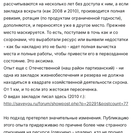
рассчитываются на несколько лет без доступа к ним, а если
закладка вскрыта (как 2008 и 2010), производится полная
ревизия, ротация (по продуктам ограниченной годности),
дополняются, и переносятся уже в другое место. Прежнее
место маскируется. То есть, поступаем в точь как и со
схоронами, что выработали ресурс или выявили недостатки
- как бы накладно это не было - идет полная вычистка
места и полные работы, чтобы привести его в первозданное
состояние. Это аксиома.
Опыт еще с Отечественной (наш район партизанский) - ни
одна из закладок жизнеобеспечения и резерва не должна
находиться в квадрате хозяйственной деятельности схрона.
От 1 км, и то если это жестокая пересеченка.
О видах закладок писал здесь (2010 г.):
http://saveyou.ru/forum/showpost.php?p=20291&postcount=77
Но подход претерпел значительные изменения. Публикацию
этого опыта придерживаю по причине более чем странного
отношения на ресурсе (озвучено - удалено, кто не прочел,