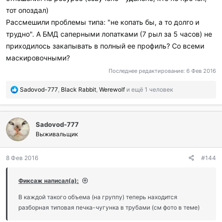
тот опоздал)
Рассмешили проблемы типа: "не копать бы, а то долго и
трудно". А БМД саперными лопатками (7 рыл за 5 часов) не
приходилось закапывать в полный ее профиль? Со всеми
маскировочными?
Последнее редактирование:
6 Фев 2016
П
Sadovod-777
,
Black Rabbit
,
Werewolf
и ещё 1 человек
о
б
л
Sadovod-777
а
г
Выживальщик
о
д
8 Фев 2016
#144
а
р
и
Фиксаж написал(а):
л
и
В каждой такого объема (на группу) теперь находится
:
разборная типовая печка-чугунка в трубами (см фото в теме)