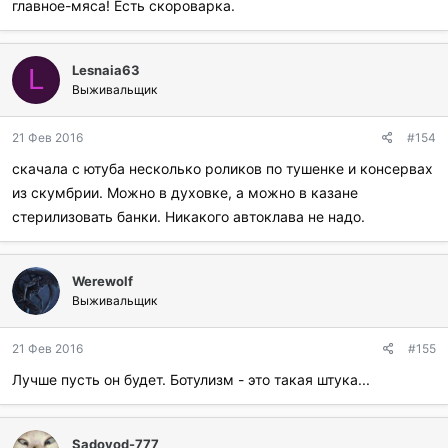
главное-мяса! Есть скороварка.
л
и
:
Lesnaia63
L
Выживальщик
21 Фев 2016
#154
скачала с ютуба несколько роликов по тушенке и консервах
из скумбрии. Можно в духовке, а можно в казане
стерилизовать банки. Никакого автоклава не надо.
Werewolf
Выживальщик
21 Фев 2016
#155
Лучше пусть он будет. Ботулизм - это такая штука...
Sadovod-777