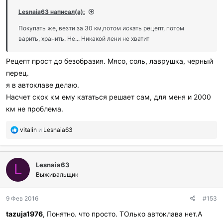
р
и
Lesnaia63 написал(а):
л
и
Покупать же, везти за 30 км,потом искать рецепт, потом
:
варить, хранить. Не... Никакой лени не хватит
Рецепт прост до безобразия. Мясо, соль, лаврушка, черный
перец.
я в автоклаве делаю.
Насчет скок км ему кататься решает сам, для меня и 2000
км не проблема.
П
vitalin
и
Lesnaia63
о
б
л
Lesnaia63
а
L
г
Выживальщик
о
д
9 Фев 2016
#153
а
р
tazuja1976
, Понятно. что просто. ТОлько автоклава нет.А
и