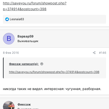
http://saveyou.ru/forum/showpost.php?
p=374914&postcount=398
П
Lesnaia63
о
б
л
Варвар59
а
В
г
Выживальщик
о
д
8 Фев 2016
#146
а
р
и
Фиксаж написал(а):
л
и
http://saveyou.ru/forum/showpost.php?p=374914&postcount=398
:
никогда таких не видел. интересная: чугунная, разборная.
Фиксаж