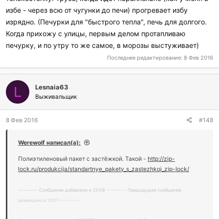
избе - через всю от чугунки до печи) прогревает избу
изрядно. (Печурки для "быстрого тепла", печь для долгого.
Когда прихожу с улицы, первым делом протапливаю
печурку, и по утру то же самое, в морозы выстуживает)
Последнее редактирование:
8 Фев 2016
Lesnaia63
L
Выживальщик
8 Фев 2016
#148
Werewolf написал(а):
Полиэтиленовый пакет с застёжкой. Такой -
http://zip-
lock.ru/produkcija/standartnye_pakety_s_zastezhkoj_zip-lock/
---------- Сообщение добавлено в 23:08 ---------- Предыдущее сообщение
размещено в 23:01 ----------