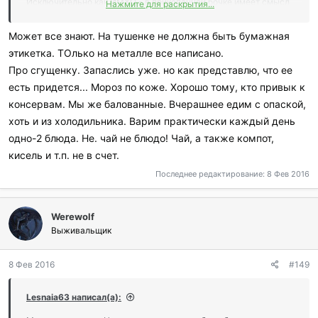
Исключительно как ИМХО - в прикопанной бочке имеет смысл
Нажмите для раскрытия...
хранить консервы.
Закупайте хорошую, опробованную лично ГОСТовскую
Может все знают. На тушенке не должна быть бумажная
тушёнку, ни в коем случае не покупайте всякие там тушёные
этикетка. ТОлько на металле все написано.
***цы, которые часто пытаются выдать за настоящую тушёнку.
Про сгущенку. Запаслись уже. но как представлю, что ее
Только ГОСТ/ДСТУ.
есть придется... Мороз по коже. Хорошо тому, кто привык к
К запасам тушёнки можно и нужно добавить сгущёнку.
консервам. Мы же балованные. Вчерашнее едим с опаской,
хоть и из холодильника. Варим практически каждый день
одно-2 блюда. Не. чай не блюдо! Чай, а также компот,
кисель и т.п. не в счет.
Последнее редактирование:
8 Фев 2016
Werewolf
Выживальщик
8 Фев 2016
#149
Lesnaia63 написал(а):