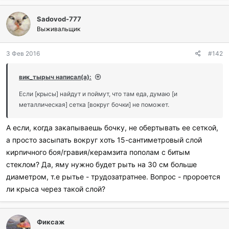
б
л
Sadovod-777
а
г
Выживальщик
о
д
3 Фев 2016
#142
а
р
и
вик_тырыч написал(а):
л
и
Если [крысы] найдут и поймут, что там еда, думаю [и
:
металлическая] сетка [вокруг бочки] не поможет.
А если, когда закапываешь бочку, не обертывать ее сеткой,
а просто засыпать вокруг хоть 15-сантиметровый слой
кирпичного боя/гравия/керамзита пополам с битым
стеклом? Да, яму нужно будет рыть на 30 см больше
диаметром, т.е рытье - трудозатратнее. Вопрос - пророется
ли крыса через такой слой?
Фиксаж