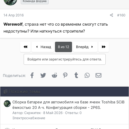
Команда форума
14 Апр 2016
#160
Werewolf
, страха нет что со временем смогут стать
недоступны? Или наткнуться строители?
First
Last
Назад
8 из 12
Вперёд
Войдите или зарегистрируйтесь для ответа.
Facebook
Twitter
Reddit
Pinterest
Tumblr
WhatsApp
Электронная 
Поделиться:
Похожие темы
Сборка батареи для автомобиля на базе ячеек Toshiba SCiB
ёмкостью 20 А·ч. Конфигурация сборки - 2P6S.
Автор: Скржитек
8 Май 2026
Ответы: 0
Электроснабжение