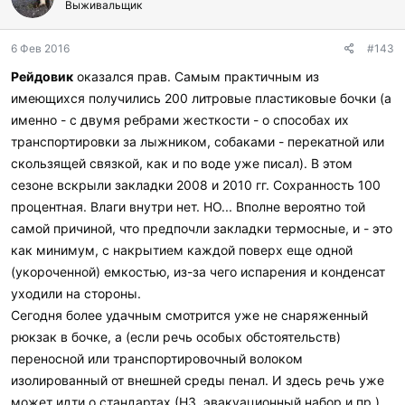
Выживальщик
6 Фев 2016
#143
Рейдовик
оказался прав. Самым практичным из
имеющихся получились 200 литровые пластиковые бочки (а
именно - с двумя ребрами жесткости - о способах их
транспортировки за лыжником, собаками - перекатной или
скользящей связкой, как и по воде уже писал). В этом
сезоне вскрыли закладки 2008 и 2010 гг. Сохранность 100
процентная. Влаги внутри нет. НО... Вполне вероятно той
самой причиной, что предпочли закладки термосные, и - это
как минимум, с накрытием каждой поверх еще одной
(укороченной) емкостью, из-за чего испарения и конденсат
уходили на стороны.
Сегодня более удачным смотрится уже не снаряженный
рюкзак в бочке, а (если речь особых обстоятельств)
переносной или транспортировочный волоком
изолированный от внешней среды пенал. И здесь речь уже
может идти о стандартах (НЗ, эвакуационный набор и пр.)