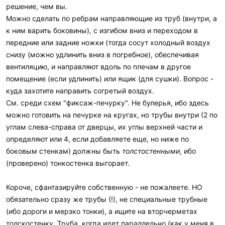
решение, чем вы.
Можно сделать по ребрам направляющие из труб (внутри, а
к ним варить боковины), с изгибом вниз и переходом в
передние или задние ножки (тогда сосут холодный воздух
снизу (можно удлинить вниз в погребное), обеспечивая
вентиляцию, и направляют вдоль по плечам в другое
помещение (если удлинить) или ящик (для сушки). Вопрос -
куда захотите направить согретый воздух.
См. среди схем "фиксаж-печурку". Не булерья, ибо здесь
можно готовить на печурке на кругах, но трубы внутри (2 по
углам слева-справа от дверцы, их углы верхней части и
определяют или 4, если добавляете еще, но ниже по
боковым стенкам) должны быть
толстостенными
, ибо
(проверено) тонкостенка выгорает.
Короче, сфантазируйте собственную - не пожалеете. НО
обязательно сразу же трубы (!), не специальные трубные
(ибо дороги и мерзко тонки), а ищите на вторчерметах
толскостенку. Труба, когда идет параллельно (как у меня в