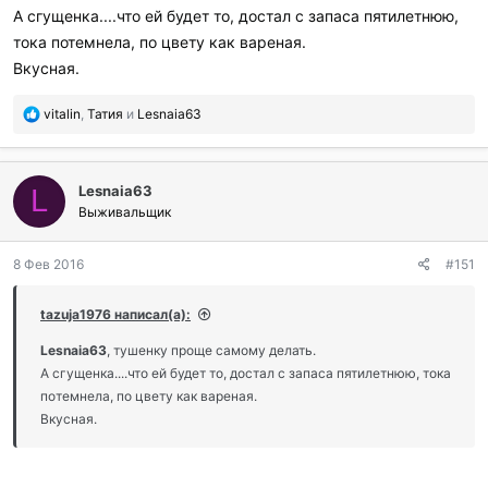
и
А сгущенка....что ей будет то, достал с запаса пятилетнюю,
л
и
тока потемнела, по цвету как вареная.
:
Вкусная.
П
vitalin
,
Татия
и
Lesnaia63
о
б
л
Lesnaia63
а
L
г
Выживальщик
о
д
8 Фев 2016
#151
а
р
и
tazuja1976 написал(а):
л
и
Lesnaia63
, тушенку проще самому делать.
:
А сгущенка....что ей будет то, достал с запаса пятилетнюю, тока
потемнела, по цвету как вареная.
Вкусная.