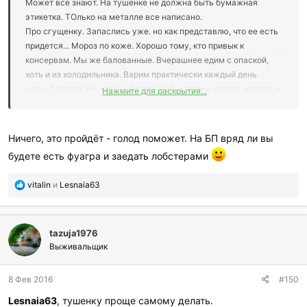
Может все знают. На тушенке не должна быть бумажная
этикетка. ТОлько на металле все написано.
Про сгущенку. Запаслись уже. но как представлю, что ее есть
придется... Мороз по коже. Хорошо тому, кто привык к
консервам. Мы же балованные. Вчерашнее едим с опаской,
хоть и из холодильника. Варим практически каждый день
одно-2 блюда. Не. чай не блюдо! Чай, а также компот, кисель и
Нажмите для раскрытия...
т.п. не в счет.
Ничего, это пройдёт - голод поможет. На БП вряд ли вы
будете есть фуагра и заедать лобстерами
П
vitalin
и
Lesnaia63
о
б
л
tazuja1976
а
г
Выживальщик
о
д
8 Фев 2016
#150
а
р
Lesnaia63
, тушенку проще самому делать.