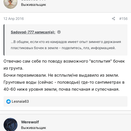
Выживальщик
12 Апр 2016
#156
Sadovod-777 написал(а):
...В общем, если кто из камрадов имеет опыт зимнего держания
пластиковых бочек в земле - поделитесь, плз, информацией.
Отвечаю сам себе по поводу возможного "всплытия" бочек
из грунта.
Бочки перезимовали. Не всплыли/не выдавило из земли.
Грунтовые воды (сейчас - половодье) где-то сантиметрах в
40-60 ниже уровня земли, почва песчаная и супесчаная.
П
Lesnaia63
о
б
л
Werewolf
а
г
Выживальщик