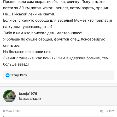
Проще, если сам вырастил бычка, свинку. Покупать же,
везти за 30 км,потом искать рецепт, потом варить, хранить.
Не... Никакой лени не хватит.
Если бы с кем-то сообща для веселья! Может кто пригласит
на курсы тушонководства?
Либо к нам кто приехал дать мастер класс!
Я больше по сушке овощей, фруктов спец. Консервирую
опять же.
На большее пока воли нет.
Значит сгущенка. как коньяк! Чем выдержка больше, тем
больше звезд!
П
tazuja1976
о
б
л
tazuja1976
а
г
Выживальщик
о
д
8 Фев 2016
#152
а