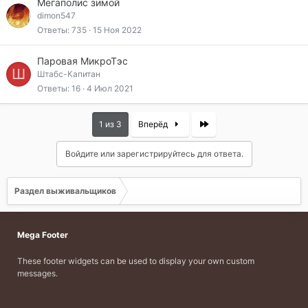
Мегаполис зимой
dimon547
Ответы
735
15 Ноя 2022
Паровая МикроТэс
Ш
Штабс-Капитан
Ответы
16
4 Июл 2021
Last
1 из 3
Вперёд
Войдите или зарегистрируйтесь для ответа.
Раздел выживальщиков
Mega Footer
These footer widgets can be used to display your own custom
messages.