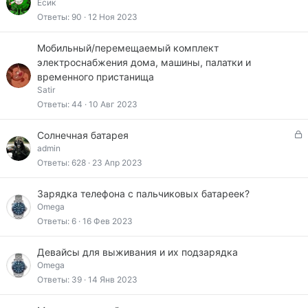
Ёсик
Ответы
90
12 Ноя 2023
Мобильный/перемещаемый комплект
электроснабжения дома, машины, палатки и
временного пристанища
Satir
Ответы
44
10 Авг 2023
З
Солнечная батарея
а
admin
к
Ответы
628
23 Апр 2023
р
ы
Зарядка телефона с пальчиковых батареек?
т
Omega
а
Ответы
6
16 Фев 2023
Девайсы для выживания и их подзарядка
Omega
Ответы
39
14 Янв 2023