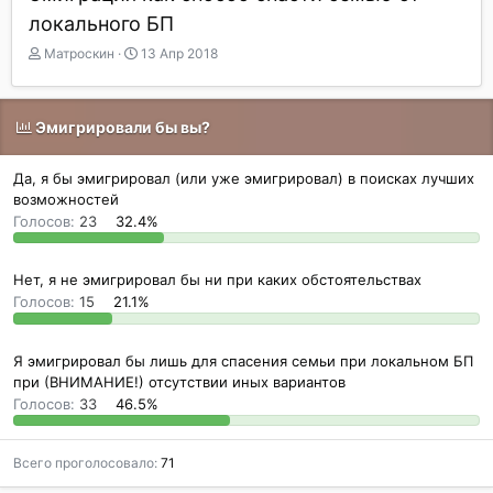
локального БП
А
Д
Матроскин
13 Апр 2018
в
а
т
т
о
а
Эмигрировали бы вы?
р
н
т
а
е
ч
Да, я бы эмигрировал (или уже эмигрировал) в поисках лучших
м
а
возможностей
ы
л
Голосов:
23
32.4%
а
Нет, я не эмигрировал бы ни при каких обстоятельствах
Голосов:
15
21.1%
Я эмигрировал бы лишь для спасения семьи при локальном БП
при (ВНИМАНИЕ!) отсутствии иных вариантов
Голосов:
33
46.5%
Всего проголосовало
71