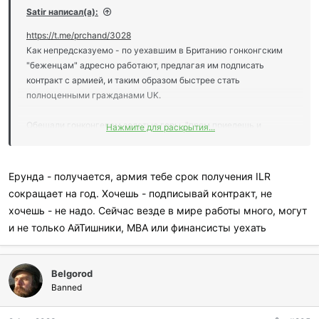
и
Satir написал(а):
л
и
https://t.me/prchand/3028
:
Как непредсказуемо - по уехавшим в Британию гонконгским
"беженцам" адресно работают, предлагая им подписать
контракт с армией, и таким образом быстрее стать
полноценными гражданами UK.
Обещали гонконгерам золотые горы, "прям приедешь и
Нажмите для раскрытия...
боготворить будут, начиная с трапа самолёта в Хитроу, вот-вот
спецзаконы примут и вы со своими урезанными BNO-
паспортами станете настоящими британцами", по факту ничего
Ерунда - получается, армия тебе срок получения ILR
особо не упростили, надо 60 месяцев легального пребывания
сокращает на год. Хочешь - подписывай контракт, не
+ 1 год в статусе кандидата для подачи на гражданство, итого 6
хочешь - не надо. Сейчас везде в мире работы много, могут
годиков до появления лишь возможности заявиться на
и не только АйТишники, МВА или финансисты уехать
паспорт UK - но не унывайте, ребята, через армейский контракт
всё сокращается до 4 лет.
Belgorod
В сказках-то как обычно, "уехали лучшие люди, айтишники и
Banned
финансисты с 2-3 высшими образованиями и MBA, 4-5
разговорными языками", в реальности народ проедает