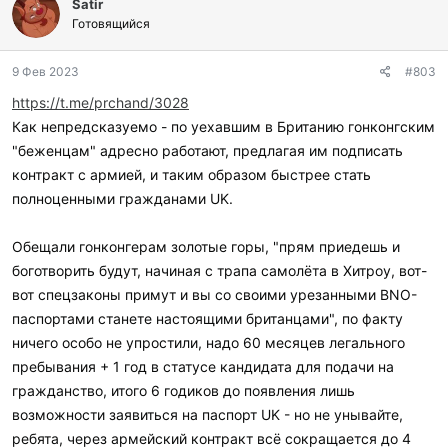
Satir
Готовящийся
9 Фев 2023
#803
https://t.me/prchand/3028
Как непредсказуемо - по уехавшим в Британию гонконгским
"беженцам" адресно работают, предлагая им подписать
контракт с армией, и таким образом быстрее стать
полноценными гражданами UK.
Обещали гонконгерам золотые горы, "прям приедешь и
боготворить будут, начиная с трапа самолёта в Хитроу, вот-
вот спецзаконы примут и вы со своими урезанными BNO-
паспортами станете настоящими британцами", по факту
ничего особо не упростили, надо 60 месяцев легального
пребывания + 1 год в статусе кандидата для подачи на
гражданство, итого 6 годиков до появления лишь
возможности заявиться на паспорт UK - но не унывайте,
ребята, через армейский контракт всё сокращается до 4