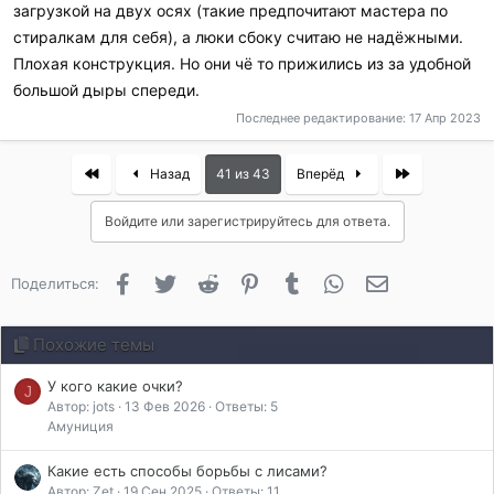
загрузкой на двух осях (такие предпочитают мастера по
стиралкам для себя), а люки сбоку считаю не надёжными.
Плохая конструкция. Но они чё то прижились из за удобной
большой дыры спереди.
Последнее редактирование:
17 Апр 2023
First
Last
Назад
41 из 43
Вперёд
Войдите или зарегистрируйтесь для ответа.
Facebook
Twitter
Reddit
Pinterest
Tumblr
WhatsApp
Электронная 
Поделиться:
Похожие темы
У кого какие очки?
J
Автор: jots
13 Фев 2026
Ответы: 5
Амуниция
Какие есть способы борьбы с лисами?
Автор: Zet
19 Сен 2025
Ответы: 11