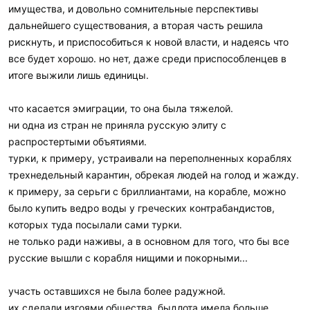
имущества, и довольно сомнительные перспективы
будет гораздо хуже.
дальнейшего существования, а вторая часть решила
4. делаю крайним пунктом, но сюда еще с десяток смело
можно добавить. Во время когда все размахивают хоботами,
рискнуть, и приспособиться к новой власти, и надеясь что
меряются длинной ядерных ракет, думается у России всеж
все будет хорошо. но нет, даже среди приспособленцев в
потолще и подлинней европейцев будет в данном плане...
итоге выжили лишь единицы.
Накроет в России, накроет и там.
Вывод:
что касается эмиграции, то она была тяжелой.
Народ нынче другой, многие не только мимо пройдут но еще и
ни одна из стран не приняла русскую элиту с
смартфоны достанут что-бы снять как горемыка загибается...
распростертыми объятиями.
НО все же остались и такие кто поможет. Думаю что процент
таких людей, по отношению к вам, в России будет больше.
турки, к примеру, устраивали на переполненных кораблях
П.С. Никого ни к чему не призываю, болеть патриотизмом
трехнедельный карантин, обрекая людей на голод и жажду.
тоже, это так сказать чисто жидовская меркантильность
а
к примеру, за серьги с бриллиантами, на корабле, можно
глядя как пендосы усиленно топят-морозят европу...
было купить ведро воды у греческих контрабандистов,
которых туда посылали сами турки.
не только ради наживы, а в основном для того, что бы все
русские вышли с корабля нищими и покорными...
участь оставшихся не была более радужной.
их сделали изгоями общества, быдлота имела больше