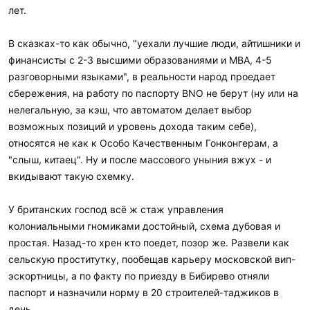
лет.
В сказках-то как обычно, "уехали лучшие люди, айтишники и
финансисты с 2-3 высшими образованиями и MBA, 4-5
разговорными языками", в реальности народ проедает
сбережения, на работу по паспорту BNO не берут (ну или на
нелегальную, за кэш, что автоматом делает выбор
возможных позиций и уровень дохода таким себе),
относятся не как к Особо Качественным Гонконгерам, а
"слыш, китаец". Ну и после массового уныния вжух - и
вкидывают такую схемку.
У британских господ всё ж стаж управления
колониальными гномиками достойный, схема дубовая и
простая. Назад-то хрен кто поедет, позор же. Развели как
сельскую проститутку, пообещав карьеру московской вип-
эскортницы, а по факту по приезду в Бибирево отняли
паспорт и назначили норму в 20 строителей-таджиков в
день.