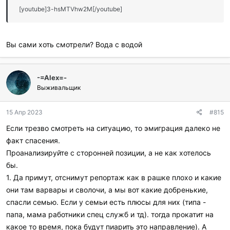
и
[youtube]3-hsMTVhw2M[/youtube]
:
Вы сами хоть смотрели? Вода с водой
-=Аlex=-
Выживальщик
15 Апр 2023
#815
Если трезво смотреть на ситуацию, то эмиграция далеко не
факт спасения.
Проанализируйте с сторонней позиции, а не как хотелось
бы.
1. Да примут, отснимут репортаж как в рашке плохо и какие
они там варвары и сволочи, а мы вот какие добренькие,
спасли семью. Если у семьи есть плюсы для них (типа -
папа, мама работники спец служб и тд). тогда прокатит на
какое то время, пока будут пиарить это направление). А