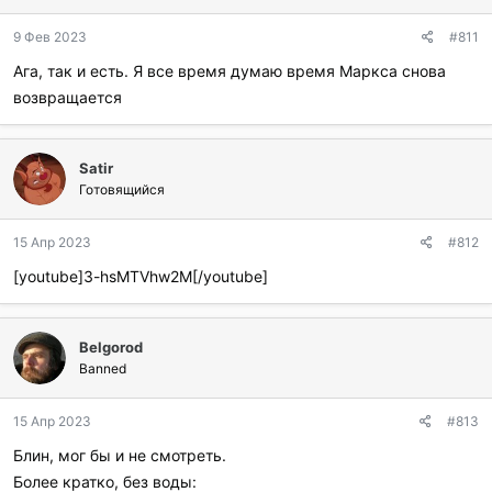
9 Фев 2023
#811
Ага, так и есть. Я все время думаю время Маркса снова
возвращается
Satir
Готовящийся
15 Апр 2023
#812
[youtube]3-hsMTVhw2M[/youtube]
Belgorod
Banned
15 Апр 2023
#813
Блин, мог бы и не смотреть.
Более кратко, без воды: