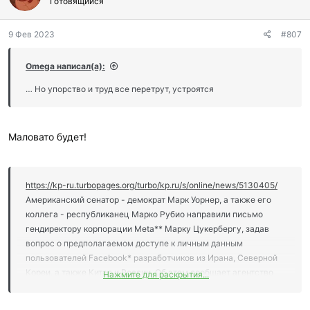
Готовящийся
9 Фев 2023
#807
Omega написал(а):
… Но упорство и труд все перетрут, устроятся
Маловато будет!
https://kp-ru.turbopages.org/turbo/kp.ru/s/online/news/5130405/
Американский сенатор - демократ Марк Уорнер, а также его
коллега - республиканец Марко Рубио направили письмо
гендиректору корпорации Meta** Марку Цукербергу, задав
вопрос о предполагаемом доступе к личным данным
пользователей Facebook* разработчиков из Ирана, Северной
Кореи, а также Китая и России. Об этом сообщает агентство
Нажмите для раскрытия...
Reuters, ссылаясь на послание.