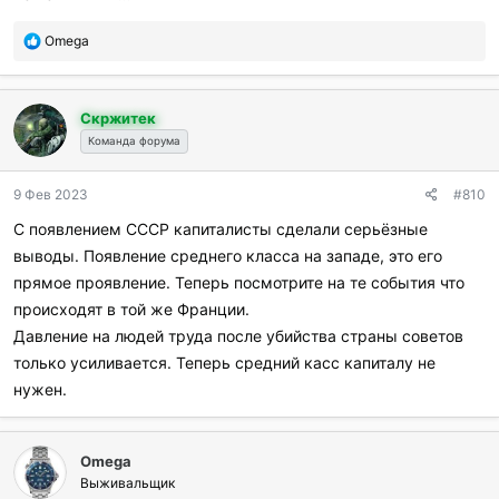
П
Omega
о
б
л
Скржитек
а
г
Команда форума
о
д
9 Фев 2023
#810
а
р
С появлением СССР капиталисты сделали серьёзные
и
выводы. Появление среднего класса на западе, это его
л
и
прямое проявление. Теперь посмотрите на те события что
:
происходят в той же Франции.
Давление на людей труда после убийства страны советов
только усиливается. Теперь средний касс капиталу не
нужен.
Omega
Выживальщик