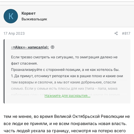
Корвет
К
Выживальщик
17 Апр 2023
#817
-=Аlex=- написал(а):
Если трезво смотреть на ситуацию, то эмиграция далеко не
факт спасения.
Проанализируйте с сторонней позиции, а не как хотелось бы.
1. Да примут, отснимут репортаж как в рашке плохо и какие они
там варвары и сволочи, а мы вот какие добренькие, спасли
семью. Если у семьи есть плюсы для них (типа - папа, мама
работники спец служб и тд). тогда прокатит на какое то время,
Нажмите для раскрытия...
пока будут пиарить это направление). А потом все, нет пользы,
копай глубже, кидай дальше.
2. Знание языка. Думаю тут все понятно (всеми членами
тем не менее, во время Великой Октябрьской Революции не
семьи).
все люди ее приняли, и не всем понравилась новая власть.
3. Менталитет и привычка быть изгоями - чужими. Вам могут
часть людей уехала за границу, несмотря на потерю всего
улыбаться в лицо, но на спину обязательно плюнут. У детей все