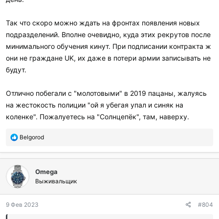
Так что скоро можно ждать на фронтах появления новых
подразделений. Вполне очевидно, куда этих рекрутов после
минимального обучения кинут. При подписании контракта ж
они не граждане UK, их даже в потери армии записывать не
будут.
Отлично побегали с "молотовыми" в 2019 пацаны, жалуясь
на жестокость полиции "ой я убегая упал и синяк на
коленке". Пожалуетесь на "Солнцепёк", там, наверху.
П
Belgorod
о
б
л
Omega
а
г
Выживальщик
о
д
9 Фев 2023
#804
а
р