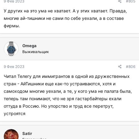
сбережения, на работу по паспорту BNO не берут (ну или на
9 Фев 2023
#805
нелегальную, за кэш, что автоматом делает выбор возможных
У других на это ума не хватает. А у этих хватает. Правда,
позиций и уровень дохода таким себе), относятся не как к
многие ай-тишники не сами по себе уехали, а в составе
Особо Качественным Гонконгерам, а "слыш, китаец". Ну и
фирмы.
после массового уныния вжух - и вкидывают такую схемку.
У британских господ всё ж стаж управления колониальными
Omega
гномиками достойный, схема дубовая и простая. Назад-то
Выживальщик
хрен кто поедет, позор же. Развели как сельскую проститутку,
пообещав карьеру московской вип-эскортницы, а по факту по
приезду в Бибирево отняли паспорт и назначили норму в 20
9 Фев 2023
#806
строителей-таджиков в день.
Читал Телегу для иммигрантов в одной из дружественных
стран - АйТишники еще как-то устраиваются, хотя и
Так что скоро можно ждать на фронтах появления новых
самоходом многие уехали, а те, у кого ума не палата была,
подразделений. Вполне очевидно, куда этих рекрутов после
минимального обучения кинут. При подписании контракта ж
теперь там понимают, что не зря гастарбайтеры ехали
они не граждане UK, их даже в потери армии записывать не
оттуда в Россию. Но упорство и труд все перетрут,
будут.
устроятся
Отлично побегали с "молотовыми" в 2019 пацаны, жалуясь на
жестокость полиции "ой я убегая упал и синяк на коленке".
Satir
Пожалуетесь на "Солнцепёк", там, наверху.