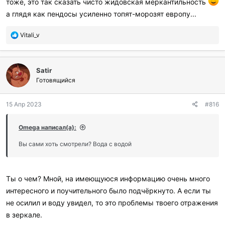
тоже, это так сказать чисто жидовская меркантильность
а глядя как пендосы усиленно топят-морозят европу...
П
Vitali_v
о
б
л
Satir
а
г
Готовящийся
о
д
15 Апр 2023
#816
а
р
и
Omega написал(а):
л
и
Вы сами хоть смотрели? Вода с водой
:
Ты о чем? Мной, на имеющуюся информацию очень много
интересного и поучительного было подчёркнуто. А если ты
не осилил и воду увидел, то это проблемы твоего отражения
в зеркале.