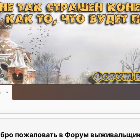
и
Форум выживальщи