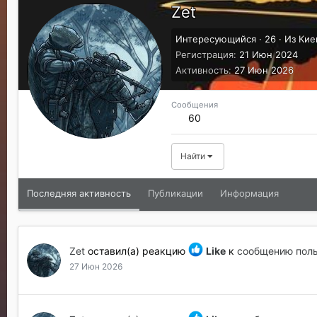
Zet
Интересующийся
·
26
·
Из
Кие
Регистрация
21 Июн 2024
Активность
27 Июн 2026
Сообщения
60
Найти
Последняя активность
Публикации
Информация
Zet
оставил(а) реакцию
Like
к
сообщению поль
27 Июн 2026