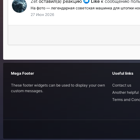
Zet
оставил(а) реакцию
Like
к
сообщению поль
На фото — легендарная советская машинка для штопки носк
27 Июн 2026
Mega Footer
Useful links
These footer widgets can be used to display your own
Contact us
custom messages.
Another helpful 
Terms and Cond