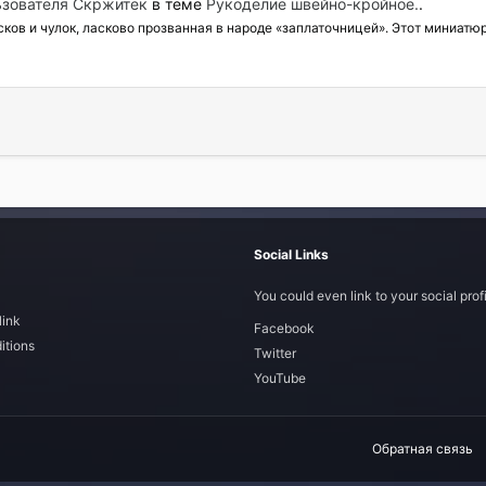
зователя Скржитек
в теме
Рукоделие швейно-кройное.
.
ов и чулок, ласково прозванная в народе «заплаточницей». Этот миниатюр
Social Links
You could even link to your social profi
link
Facebook
itions
Twitter
YouTube
Обратная связь