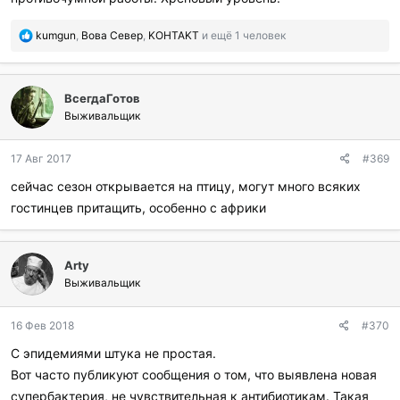
П
kumgun
,
Вова Север
,
KOHTAKT
и ещё 1 человек
о
б
л
ВсегдаГотов
а
г
Выживальщик
о
д
17 Авг 2017
#369
а
р
сейчас сезон открывается на птицу, могут много всяких
и
гостинцев притащить, особенно с африки
л
и
:
Arty
Выживальщик
16 Фев 2018
#370
С эпидемиями штука не простая.
Вот часто публикуют сообщения о том, что выявлена новая
супербактерия, не чувствительная к антибиотикам. Такая