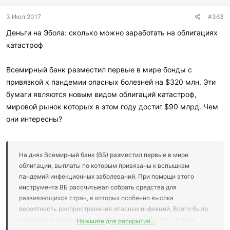
В связи со вспышкой гепатита европейские специалисты
приступили к мероприятиям по локализации и ликвидации
3 Июл 2017
#363
очага. Эти работы включают в себя вакцинацию групп риска и
Деньги на Эбола: сколько можно заработать на облигациях
санитарно-просветительскую деятельность.
катастроф
— Роспотребнадзор обращает внимание российских граждан и
просит учитывать данную ситуацию при планировании поездок,
Всемирный банк разместил первые в мире бонды с
— гласит сообщение российской федеральной службы.
привязкой к пандемии опасных болезней на $320 млн. Эти
бумаги являются новым видом облигаций катастроф,
мировой рынок которых в этом году достиг $90 млрд. Чем
они интересны?
На днях Всемирный банк (ВБ) разместил первые в мире
облигации, выплаты по которым привязаны к вспышкам
пандемий инфекционных заболеваний. При помощи этого
инструмента ВБ рассчитывал собрать средства для
развивающихся стран, в которых особенно высока
вероятность распространения опасных инфекций. Всего было
размещено два выпуска «пандемических» бондов сроком
Нажмите для раскрытия...