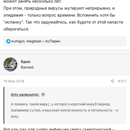
может занять несколько лет.
При этом, природные вирусы мутируют непрерывно, и
эпидемия - только вопрос времени. Вспомнить хотя бы
"испанку". Так что задумайтесь, как будете от этой напасти
оберегаться.
П
kumgun
,
megabak
и
АсПирин
о
б
л
Крон
а
г
Banned
о
д
16 Фев 2018
#371
а
р
и
Arty написал(а):
л
и
А появись такой вирус, у которого короткий инкуб период
:
(например сутки), и высокая контагиозность и летальность - и
куку.
Вот как раз для супер инфекции сверх смертоносной -