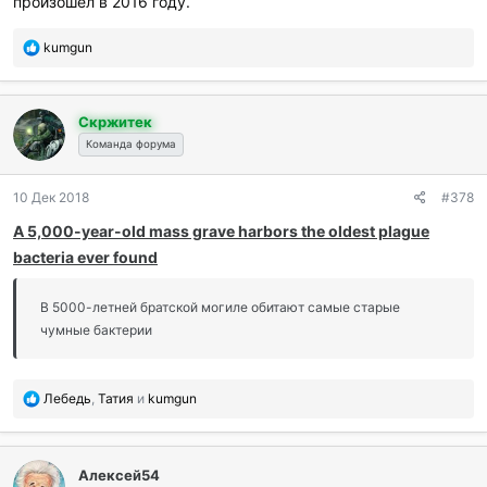
произошёл в 2016 году.
П
kumgun
о
б
л
Скржитек
а
г
Команда форума
о
д
10 Дек 2018
#378
а
р
A 5,000-year-old mass grave harbors the oldest plague
и
bacteria ever found
л
и
:
В 5000-летней братской могиле обитают самые старые
чумные бактерии
П
Лебедь
,
Татия
и
kumgun
о
б
л
Алексей54
а