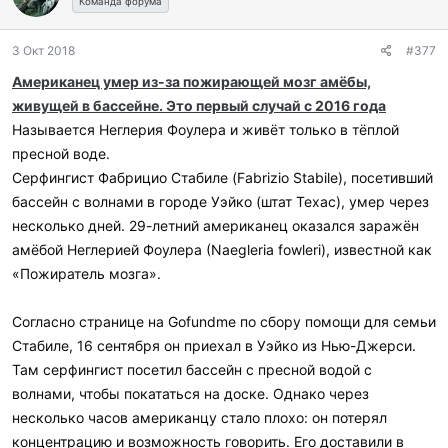
г
представить план по борьбе с супербактериями. Однако пока
Команда форума
Черновицкой (всего 1202 человек: 398 взрослых и 804
о
ни одна из стран ничего хотя бы отдаленно по теме не
ребенка) областях», — говорится в сообщении.
д
заявляла.
3 Окт 2018
#377
а
За это время от осложнений кори умерли 11 человек: семеро
Проблема супербактерий возникла в связи с чрезмерной
р
детей и четверо взрослых.
Американец умер из-за пожирающей мозг амёбы,
распространенностью антибиотиков, к которым у
и
В МОЗ отметили, что вакцина против кори есть во всех
живущей в бассейне. Это первый случай с 2016 года
микроорганизмов выработалась устойчивость.
л
регионах. Для прививок КПК на Украине сейчас поставляется
и
Называется Неглерия Фоулера и живёт только в тёплой
вакцина Приорикс производства Глаксо Смит Кляйн.
:
Источник:
http://rusvesna.su/news/1522878036
пресной воде.
«По состоянию на 14 июня 2018 года на Украине есть 892 000
Серфингист Фабрицио Стабиле (Fabrizio Stabile), посетивший
доз вакцин, также ожидаются дальнейшие поставки вакцины
бассейн с волнами в городе Уэйко (штат Техас), умер через
КПК», — подчеркнули в ведомстве.
несколько дней. 29-летний американец оказался заражён
Ранее сообщалось, что на Украине с 4 по 10 июня корью
заболело 1345 человек, в том числе 822 ребенка.
амёбой Heглepиeй Фoулepa (Naegleria fowleri), известной как
«Пожиратель мозга».
Источник:
http://rusvesna.su/news/1529479289
Согласно странице на Gofundme по сбору помощи для семьи
Стабиле, 16 сентября он приехал в Уэйко из Нью-Джерси.
Там серфингист посетил бассейн с пресной водой с
волнами, чтобы покататься на доске. Однако через
несколько часов американцу стало плохо: он потерял
концентрацию и возможность говорить. Его доставили в