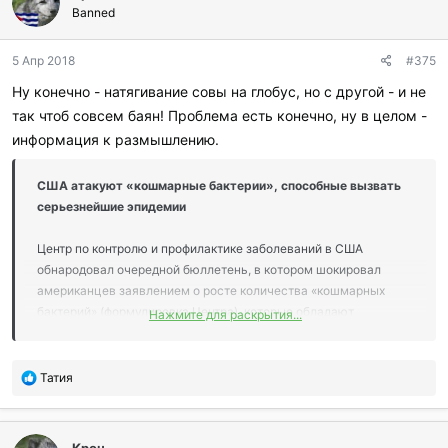
г
Banned
о
д
5 Апр 2018
#375
а
р
Ну конечно - натягивание совы на глобус, но с другой - и не
и
так чтоб совсем баян! Проблема есть конечно, ну в целом -
л
и
информация к размышлению.
:
США атакуют «кошмарные бактерии», способные вызвать
серьезнейшие эпидемии
Центр по контролю и профилактике заболеваний в США
обнародовал очередной бюллетень, в котором шокировал
американцев заявлением о росте количества «кошмарных
бактерий» (формулировка Центра), которые обладают
Нажмите для раскрытия...
способностью противостоять большинству антибиотиков,
распространяются по всем Соединенным Штатам и могут
стать причиной страшнейших эпидемий.
П
Татия
о
«Исследование Центра обнаружило несколько опасных
б
патогенов, которые могут привести к эпидемиям, которые
л
трудно или невозможно лечить», — заявила доктор Энн Шучат
Крон