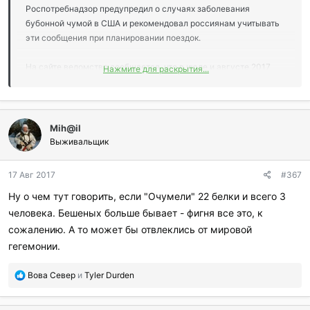
Роспотребнадзор предупредил о случаях заболевания
бубонной чумой в США и рекомендовал россиянам учитывать
эти сообщения при планировании поездок.
На сайте ведомства сообщается, что в июле и августе 2017
Нажмите для раскрытия...
года в штате Аризона от бубонной чумы погибли дикие собаки,
которые подхватили болезнь от блох. Ветеринарная служба
Нью-Мексико 11 августа сообщила, что с начала года в штате
зарегистрировано 22 случая бубонной чумы у белок и три
Mih@il
случая заболевания среди людей, добавили в
Выживальщик
Роспотребназдоре.
17 Авг 2017
#367
Ну о чем тут говорить, если "Очумели" 22 белки и всего 3
«Согласно отчетам Центра по контролю за заболеваниями США
человека. Бешеных больше бывает - фигня все это, к
(CDC), ежегодно в стране регистрируется в среднем около
семи случаев заболевания людей бубонной чумой,
сожалению. А то может бы отвлеклись от мировой
большинство из которых регистрируется в штатах Аризона и
гегемонии.
Нью Мехико», — говорится в сообщении Роспотребнадзора.
П
Вова Север
и
Tyler Durden
Ведомство советует россиянам учитывать эту информацию
о
при планировании поездок по стране.
б