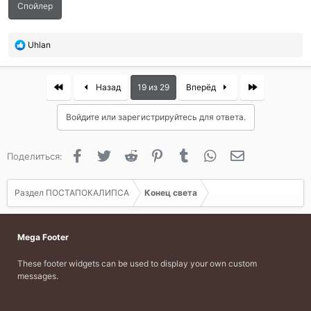
Спойлер
П
Uhlan
о
б
л
First
Last
Назад
19 из 29
Вперёд
а
г
Войдите или зарегистрируйтесь для ответа.
о
д
а
Facebook
Twitter
Reddit
Pinterest
Tumblr
WhatsApp
Электронная 
Поделиться:
р
и
л
Раздел ПОСТАПОКАЛИПСА
Конец света
и
:
Mega Footer
These footer widgets can be used to display your own custom
messages.