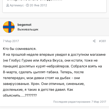
А
Д
Артемиус
20 Янв 2012
в
а
т
т
о
а
р
н
begemot
т
а
Выживальщик
е
ч
м
а
ы
л
7 Мар 2017
#361
а
Кто бы сомневался.
Я на прошлой неделе впервые увидел в доступном магазине
(не Глобус Гурме или Азбука Вкуса, они кстати, тоже не
панацея) дохлятых курят-небройлеров. Собрался взять на
8-марта, сделать цыплят-табака. Теперь, после
телепередач, мои девки стоят на дыбах - они
завирусованые. Хрен. Они отличные, синенькие,
дохленькие, я таких в детстве давил. Как
объяснить.....???????
Последнее редактирование:
7 Мар 2017