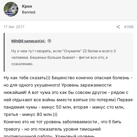
л
Крон
а
Бубонная чума — особо опасное инфекционное заболевание.
г
Banned
Передается при укусе инфицированной блохи, крысы или
о
другого больного животного. Первые симптомы болезни
д
17 Авг 2017
#368
появляются в период от двух до шести дней после заражения:
а
человек ощущает слабость, боли в животе, жар и тошноту.
р
и
Mih@il написал(а):
л
Источник:
http://rusvesna.su/news/1502950868
и
Ну о чем тут говорить, если "Очумели" 22 белки и всего 3
:
человека. Бешеных больше бывает - фигня все это, к
сожалению.
Ну как тебе сказать))) Бешенство конечно опасная болезнь -
но для одного укушенного! Уровень заражаемости
нижайший! А вот чума это как бы совсем другое - рядом с
ней отдыхают все войны вместе взятые (по потерям) Первая
пандемия чумы - минус 50 млн, вторая - минус сто млн,
третья - минус 80 млн.)))
Конечно это не тот уровень заболеваемости , что б бить
тревогу - но это показатель уровня тамошней
противочумной работы. Хреновый уровень.