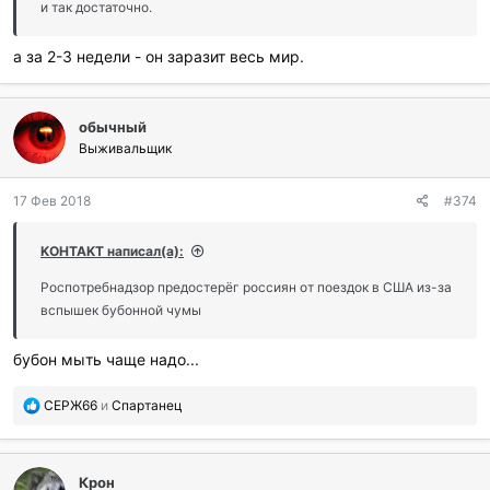
и так достаточно.
а за 2-3 недели - он заразит весь мир.
обычный
Выживальщик
17 Фев 2018
#374
KOHTAKT написал(а):
Роспотребнадзор предостерёг россиян от поездок в США из-за
вспышек бубонной чумы
бубон мыть чаще надо...
П
СЕРЖ66
и
Спартанец
о
б
л
Крон
а