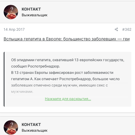
KOHTAKT
Выживальщик
14 Апр 2017
#362
Вспышка гепатита в Европе: большинство заболевших — геи
Об эпидемии гепатита, охватившей 13 европейских государств,
сообщил Роспотребнадзор.
В 13 странах Европы зафиксирован рост заболеваемости
гепатитом А. Как отмечает Роспотребнадзор, большое число
заболевших отмечено среди мужчин, имеющих секс с
мужчинами.
Нажмите для раскрытия...
По данным ведомства, от эпидемии в общей сложности уже
пострадало более 330 человек. В числе стран, где отмечена
вспышка гепатита, — Финляндия, Франция, Германия, Италия,
Испания, Швеция, Великобритания.
KOHTAKT
Выживальщик