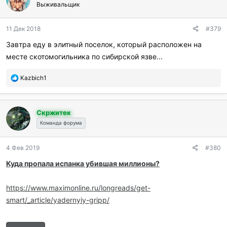
г
Выживальщик
о
д
11 Дек 2018
#379
а
р
Завтра еду в элитный поселок, который расположен на
и
месте скотомогильника по сибирской язве...
л
и
:
П
Kazbich1
о
б
л
Скржитек
а
г
Команда форума
о
д
4 Фев 2019
#380
а
р
Куда пропала испанка убившая миллионы?
и
л
и
https://www.maximonline.ru/longreads/get-
:
smart/_article/yadernyiy-gripp/