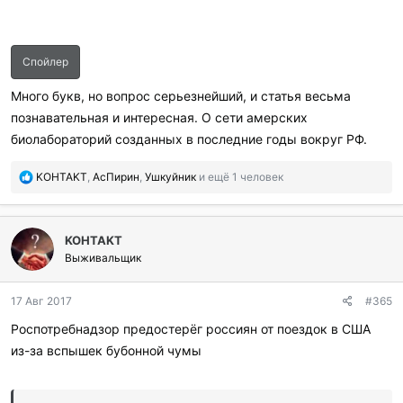
Спойлер
Много букв, но вопрос серьезнейший, и статья весьма
познавательная и интересная. О сети амерских
биолабораторий созданных в последние годы вокруг РФ.
П
KOHTAKT
,
АсПирин
,
Ушкуйник
и ещё 1 человек
о
б
л
KOHTAKT
а
г
Выживальщик
о
д
17 Авг 2017
#365
а
р
Роспотребнадзор предостерёг россиян от поездок в США
и
из-за вспышек бубонной чумы
л
и
: