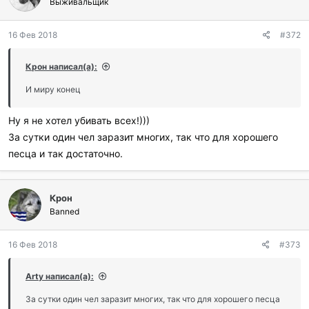
г
Выживальщик
о
д
16 Фев 2018
#372
а
р
и
Крон написал(а):
л
и
И миру конец
:
Ну я не хотел убивать всех!)))
За сутки один чел заразит многих, так что для хорошего
песца и так достаточно.
Крон
Banned
16 Фев 2018
#373
Arty написал(а):
За сутки один чел заразит многих, так что для хорошего песца