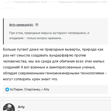
---------- Сообщение добавлено в 14:04 ---------- Предыдущее сообщение размещено в 13:58
----------
Arty написал(а):
При этом, природные вирусы мутируют непрерывно, и
эпидемия - только вопрос времени.
Больше пугают даже не природные выверты, природе как
раз нет смысла создавать вундерфафлю против
человечества, мы же среда для обитания всех этих милых
созданий! А вот военные и заинтересованные ученые,
обладая современными генноинжинерными технологиями -
могут сотворить хрен знает что.
П
АсПирин
,
Спартанец
и
Arty
о
б
л
Arty
а