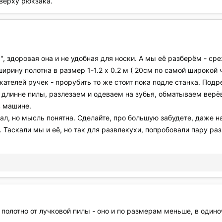
верху рюкзака.
 здоровая она и не удобная для носки. А мы её разберём - ср
рину полотна в размер 1-1.2 х 0.2 м ( 20см по самой широкой ч
ателей ручек - прорубить то же стоит пока подле станка. Подр
 длинне пилы, разлезаем и одеваем на зубья, обматываем верё
в машине.
л, но мысль понятна. Сделайте, про большую забудете, даже н
 Таскали мы и её, но так для развлекухи, попробовали пару раз
 полотно от лучковой пилы - оно и по размерам меньше, в одино