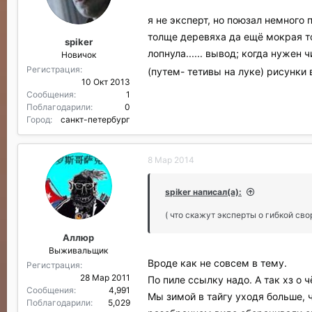
я не эксперт, но поюзал немного 
толще деревяха да ещё мокрая то
spiker
лопнула...... вывод; когда нужен
Новичок
Регистрация
(путем- тетивы на луке) рисунки 
10 Окт 2013
Сообщения
1
Поблагодарили
0
Город
санкт-петербург
8 Мар 2014
spiker написал(а):
( что скажут эксперты о гибкой сво
Аллюр
Выживальщик
Вроде как не совсем в тему.
Регистрация
28 Мар 2011
По пиле ссылку надо. А так хз о 
Сообщения
4,991
Мы зимой в тайгу уходя больше, 
Поблагодарили
5,029