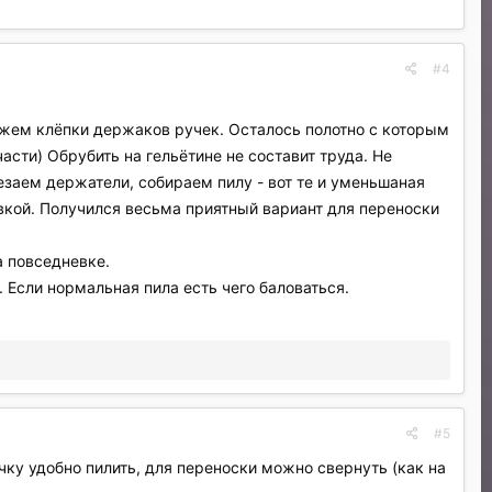
#4
ежем клёпки держаков ручек. Осталось полотно с которым
асти) Обрубить на гельётине не составит труда. Не
езаем держатели, собираем пилу - вот те и уменьшаная
вкой. Получился весьма приятный вариант для переноски
а повседневке.
. Если нормальная пила есть чего баловаться.
#5
чку удобно пилить, для переноски можно свернуть (как на