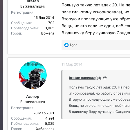
bratan
и
Пользую такую лет эдак 20. На п
Выживальщик
л
пиле гильотину игнорировала), но
и
Регистрация
:
15 Янв 2014
Вторую и последующие уже обрез
Сообщения
792
Вещь, но это если не один, всё-т
Поблагодарили
1,085
В одиночку беру лучковую Сандви
Город
Вожега
П
1gor
о
б
л
11 Мар 2014
а
г
о
bratan написал(а):
д
а
Пользую такую лет эдак 20. На пер
р
игнорировала), но работу справили
Аллюр
и
Вторую и последующие уже обреза
Выживальщик
л
Вещь, но это если не один, всё-так
и
Регистрация
В одиночку беру лучковую Сандвик,
:
28 Мар 2011
Сообщения
4,991
Поблагодарили
5,029
Город
Хабаровск