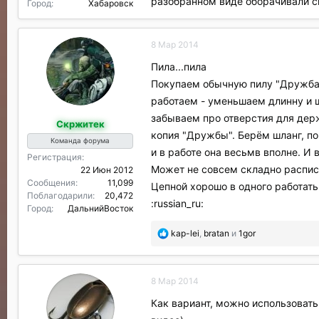
разобранном виде оборачивали с
Город
Хабаровск
8 Мар 2014
Пила...пила
Покупаем обычную пилу "Дружба",
работаем - уменьшаем длинну и ши
забываем про отверстия для держ
Скржитек
копия "Дружбы". Берём шланг, по
Команда форума
и в работе она весьмв вполне. И 
Регистрация
Может не совсем складно расписа
22 Июн 2012
Сообщения
11,099
Цепной хорошо в одного работать.
Поблагодарили
20,472
:russian_ru:
Город
ДальнийВосток
П
kap-lei
,
bratan
и
1gor
о
б
л
8 Мар 2014
а
г
Как вариант, можно использовать
о