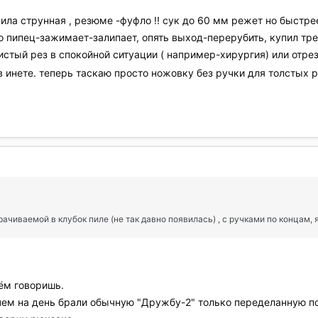
пила струнная , резюме -фуфло !! сук до 60 мм режет но быстр
 пипец-зажимает-залипает, опять выход-перерубить, купил трет
 чистый рез в спокойной ситуации ( например-хирургия) или отр
в инете. теперь таскаю просто ножовку без ручки для толстых раб
рачиваемой в клубок пиле (не так давно появилась) , с ручками по концам, 
чём говоришь.
чем на день брали обычную "Дружбу-2" только переделанную по