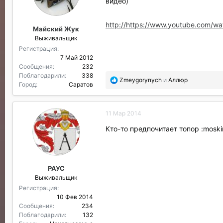
видео)
д
а
р
http://https://www.youtube.com/w
Майский Жук
и
Выживальщик
л
и
Регистрация
:
7 Май 2012
Сообщения
232
Поблагодарили
338
П
Zmeygorynych
и
Аллюр
Город
Саратов
о
б
л
11 Мар 2014
а
г
Кто-то предпочитает топор :moskin
о
д
а
р
РАУС
и
Выживальщик
л
и
Регистрация
:
10 Фев 2014
Сообщения
234
Поблагодарили
132