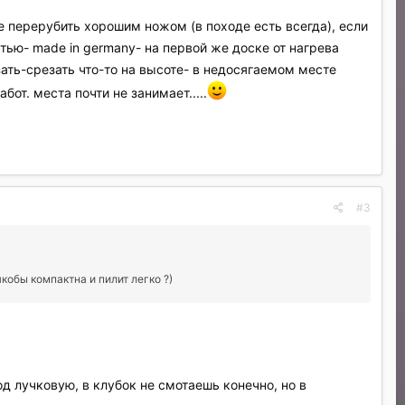
ее перерубить хорошим ножом (в походе есть всегда), если
ью- made in germany- на первой же доске от нагрева
езать-срезать что-то на высоте- в недосягаемом месте
от. места почти не занимает.....
#3
якобы компактна и пилит легко ?)
д лучковую, в клубок не смотаешь конечно, но в