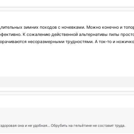
длительных зимних походов с ночевками. Можно конечно и топор
ффективно. К сожалению действенной альтернативы пилы просто 
борачиваются несоразмерными трудностями. А ток-то и ножичко
доровая она и не удобная... Обрубить на гельётине не составит труда.