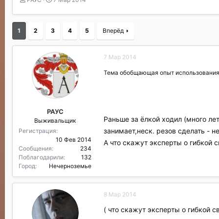
в
а
т
т
о
а
1
2
3
4
5
Вперёд
р
н
т
а
е
ч
7 Мар 2014
м
а
ы
л
Тема обобщающая опыт использования 
а
РАУС
Раньше за ёлкой ходил (много лет
Выживальщик
занимает,неск. резов сделать - н
Регистрация
10 Фев 2014
А что скажут эксперты о гибкой с
Сообщения
234
Поблагодарили
132
Город
Нечерноземье
8 Мар 2014
( что скажут эксперты о гибкой с