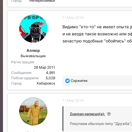
Город
Нечерноземье
11 Мар 2014
Видимо "кто-то" не имеет опыта 
и не везде такое возможно или э
зачастую подобные "обойтись" о
Аллюр
Выживальщик
Регистрация
28 Мар 2011
Сообщения
4,991
Поблагодарили
5,029
П
Скржитек
Город
Хабаровск
о
б
л
11 Мар 2014
а
г
о
Zusman написал(а):
д
а
Покупаем обычную пилу "Дружба", з
р