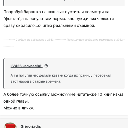
Попробуй барашка на шашлык пустить и посмотри на
"фонтан",а плеснуло там нормально руки,и низ челюсти
сразу окрасило...считаю реальными съемкой.
---------- Сообщение добавлено в 22:53 ---------- Предыдущее сообщение размещено в 22:52 -
---------
LV426 написал(а):
А ты погугли что делали казаки когда их границу пересекал
этот народ в старые времена.
А более точную ссылку можно???Не читать-же 10 книг из-за
одной главы.
Можно в личку.
Grigoriadis