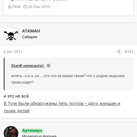
А
Д
ЁФФ
20 Сен 2010
в
а
т
т
о
а
р
н
ATAMAH
т
а
Сибиряк
е
ч
м
а
ы
л
2 Авг 2011
#141
а
StariK написал(а):
млять...а в а..уе.... это что за звери такие? что с родом людским
происходит?
и это не всё
В Туле были обнаружены пять трупов – двух женщин и
троих детей
Артемиус
Модератор форума