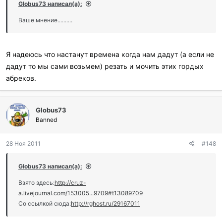
Globus73 написал(а):
Ваше мнение..........
Я надеюсь что настанут времена когда нам дадут (а если не
дадут то мы сами возьмем) резать и мочить этих гордых
абреков.
Globus73
Banned
28 Ноя 2011
#148
Globus73 написал(а):
Взято здесь:
http://cruz-
a.livejournal.com/153005...9709#t13089709
Со ссылкой сюда:
http://rghost.ru/29167011