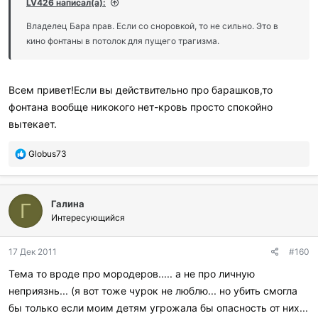
LV426 написал(а):
Владелец Бара прав. Если со сноровкой, то не сильно. Это в
кино фонтаны в потолок для пущего трагизма.
Всем привет!Если вы действительно про барашков,то
фонтана вообще никокого нет-кровь просто спокойно
вытекает.
П
Globus73
о
б
л
Галина
а
Г
г
Интересующийся
о
д
17 Дек 2011
#160
а
р
Тема то вроде про мородеров..... а не про личную
и
неприязнь... (я вот тоже чурок не люблю... но убить смогла
л
и
бы только если моим детям угрожала бы опасность от них...