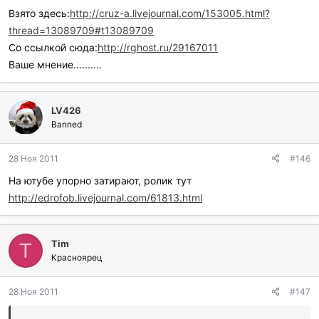
Взято здесь:
http://cruz-a.livejournal.com/153005.html?
thread=13089709#t13089709
Со ссылкой сюда:
http://rghost.ru/29167011
Ваше мнение..........
LV426
Banned
28 Ноя 2011
#146
На ютубе упорно затирают, ролик тут
http://edrofob.livejournal.com/61813.html
Tim
T
Красноярец
28 Ноя 2011
#147