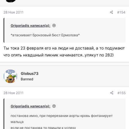
28 Ноя 2011
#154
Grigoriadis написал(а):
*втаскивает бронзовый бюст Ермолова*
Ты тока 23 февраля его на люди не доставай, а то подумают
что опять нквдшный пикник начинается..упякут по 282)
Globus73
Banned
28 Ноя 2011
#155
Grigoriadis написал(а):
постанова имхо, при перерезании аорты кровь фонтанирует
мальца
если не постанова то пришли к успеху