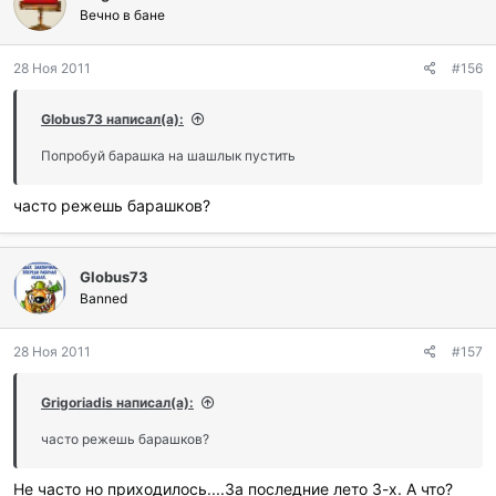
Вечно в бане
28 Ноя 2011
#156
Globus73 написал(а):
Попробуй барашка на шашлык пустить
часто режешь барашков?
Globus73
Banned
28 Ноя 2011
#157
Grigoriadis написал(а):
часто режешь барашков?
Не часто но приходилось....За последние лето 3-х. А что?