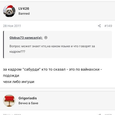
л
LV426
а
г
Banned
о
д
28 Ноя 2011
#149
а
р
и
Globus73 написал(а):
л
и
Вопрос может знает кто,на каком языке и что говорят за
:
кадром???
за кадром "сабурди" кто то сказал - это по вайнахски -
подожди
чехи либо ингуши
Grigoriadis
Вечно в бане