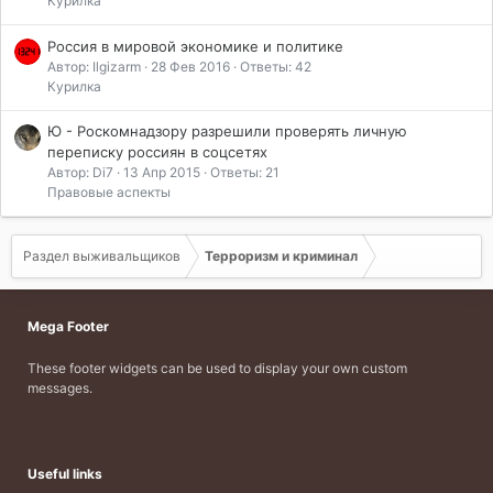
Курилка
Россия в мировой экономике и политике
Автор: Ilgizarm
28 Фев 2016
Ответы: 42
Курилка
Ю - Роскомнадзору разрешили проверять личную
переписку россиян в соцсетях
Автор: Di7
13 Апр 2015
Ответы: 21
Правовые аспекты
Раздел выживальщиков
Терроризм и криминал
Mega Footer
These footer widgets can be used to display your own custom
messages.
Useful links