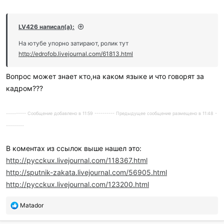
LV426 написал(а):
На ютубе упорно затирают, ролик тут
http://edrofob.livejournal.com/61813.html
Вопрос может знает кто,на каком языке и что говорят за
кадром???
---------- Сообщение добавлено в 11:59 ---------- Предыдущее сообщение размещено в 11:48 -
---------
В коментах из ссылок выше нашел это:
http://pycckux.livejournal.com/118367.html
http://sputnik-zakata.livejournal.com/56905.html
http://pycckux.livejournal.com/123200.html
П
Matador
о
б