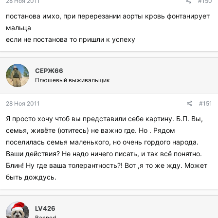
28 Ноя 2011
#150
постанова имхо, при перерезании аорты кровь фонтанирует
мальца
если не постанова то пришли к успеху
СЕРЖ66
Плюшевый выживальщик
28 Ноя 2011
#151
Я просто хочу чтоб вы представили себе картину. Б.П. Вы,
семья, живёте (ютитесь) не важно где. Но . Рядом
поселилась семья маленького, но очень гордого народа.
Ваши действия? Не надо ничего писать, и так всё понятно.
Блин! Ну где ваша толерантность?! Вот ,я то же жду. Может
быть дождусь.
LV426
Banned