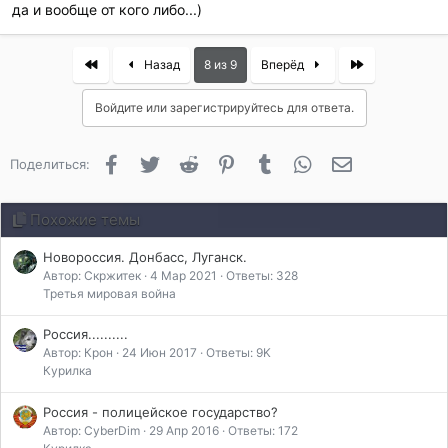
:
да и вообще от кого либо...)
First
Last
Назад
8 из 9
Вперёд
Войдите или зарегистрируйтесь для ответа.
Facebook
Twitter
Reddit
Pinterest
Tumblr
WhatsApp
Электронная 
Поделиться:
Похожие темы
Новороссия. Донбасс, Луганск.
Автор: Скржитек
4 Мар 2021
Ответы: 328
Третья мировая война
Россия..........
Автор: Крон
24 Июн 2017
Ответы: 9K
Курилка
Россия - полицейское государство?
Автор: CyberDim
29 Апр 2016
Ответы: 172