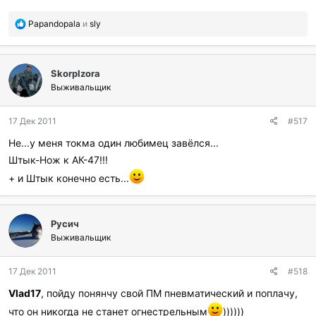
П
Papandopala
и
sly
о
б
л
SkorpIzora
а
г
Выживальщик
о
д
17 Дек 2011
#517
а
р
Не...у меня токма один любимец завёлся...
и
Штык-Нож к АК-47!!!
л
и
+ и Штык конечно есть...
:
Русич
Выживальщик
17 Дек 2011
#518
Vlad17
, пойду понянчу свой ПМ пневматический и поплачу,
что он никогда не станет огнестрельным
))))))