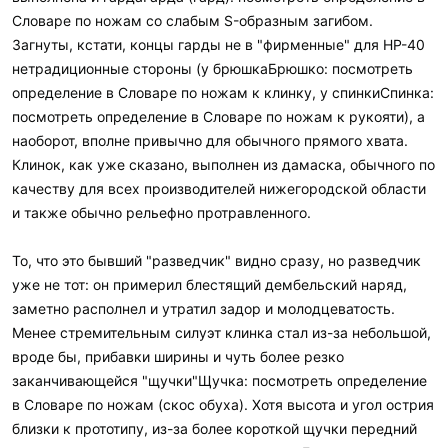
Словаре по ножам со слабым S-образным загибом.
Загнуты, кстати, концы гарды не в "фирменные" для НР-40
нетрадиционные стороны (у брюшкаБрюшко: посмотреть
определение в Словаре по ножам к клинку, у спинкиСпинка:
посмотреть определение в Словаре по ножам к рукояти), а
наоборот, вполне привычно для обычного прямого хвата.
Клинок, как уже сказано, выполнен из дамаска, обычного по
качеству для всех производителей нижегородской области
и также обычно рельефно протравленного.
То, что это бывший "разведчик" видно сразу, но разведчик
уже не тот: он примерил блестящий дембельский наряд,
заметно располнел и утратил задор и молодцеватость.
Менее стремительным силуэт клинка стал из-за небольшой,
вроде бы, прибавки ширины и чуть более резко
заканчивающейся "щучки"Щучка: посмотреть определение
в Словаре по ножам (скос обуха). Хотя высота и угол острия
близки к прототипу, из-за более короткой щучки передний