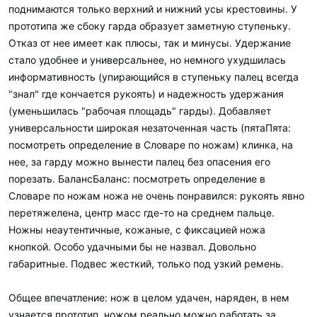
поднимаются только верхний и нижний усы крестовины. У
прототипа же сбоку гарда образует заметную ступеньку.
Отказ от нее имеет как плюсы, так и минусы. Удержание
стало удобнее и универсальнее, но немного ухудшилась
информативность (упирающийся в ступеньку палец всегда
"знал" где кончается рукоять) и надежность удержания
(уменьшилась "рабочая площадь" гарды). Добавляет
универсальности широкая незаточенная часть (пятаПята:
посмотреть определение в Словаре по ножам) клинка, на
нее, за гарду можно вынести палец без опасения его
порезать. БалансБаланс: посмотреть определение в
Словаре по ножам ножа не очень понравился: рукоять явно
перетяжелена, центр масс где-то на среднем пальце.
Ножны неаутентичные, кожаные, с фиксацией ножа
кнопкой. Особо удачными бы не назвал. Довольно
габаритные. Подвес жесткий, только под узкий ремень.
Общее впечатление: нож в целом удачен, наряден, в нем
узнается прототип, ножом реально можно работать за