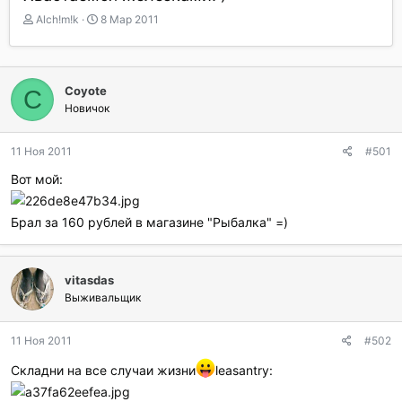
А
Д
Alch!m!k
8 Мар 2011
в
а
т
т
о
а
р
н
Coyote
C
т
а
Новичок
е
ч
м
а
ы
л
11 Ноя 2011
#501
а
Вот мой:
Брал за 160 рублей в магазине "Рыбалка" =)
vitasdas
Выживальщик
11 Ноя 2011
#502
Складни на все случаи жизни
leasantry: