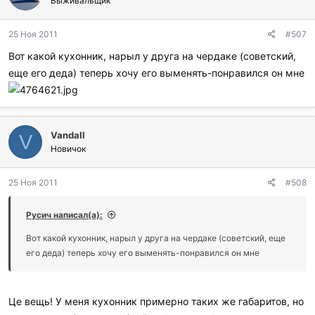
Выживальщик
о
д
25 Ноя 2011
#507
а
р
Вот какой кухонник, нарыл у друга на чердаке (советский,
и
еще его деда) теперь хочу его выменять-понравился он мне
л
и
:
Vandall
V
Новичок
25 Ноя 2011
#508
Русич написал(а):
Вот какой кухонник, нарыл у друга на чердаке (советский, еще
его деда) теперь хочу его выменять-понравился он мне
Це вещь! У меня кухонник примерно таких же габаритов, но