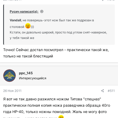
Русич написал(а):
Vandall
, не поверишь-этот нож был так же подрезан в
столовой
)))
Кстати, он довольно широкй, просто под углом снят-наверное,
у тебя такой же
Точно! Сейчас достал посмотрел - практически такой же,
только не такой блестящий
ppc_145
Интересующийся
26 Ноя 2011
#511
Я вот не так давно разжился ножом Титова "спецназ"
практически полная копия ножа разведчика образца 40го
года НР-40, только ножны помодней. Жаль не могу фото