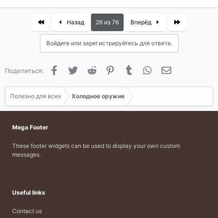
First
Last
Назад
26 из 76
Вперёд
Войдите или зарегистрируйтесь для ответа.
Facebook
Twitter
Reddit
Pinterest
Tumblr
WhatsApp
Электронная 
Поделиться:
Полезно для всех
Холодное оружие
Mega Footer
These footer widgets can be used to display your own custom
messages.
Useful links
Contact us