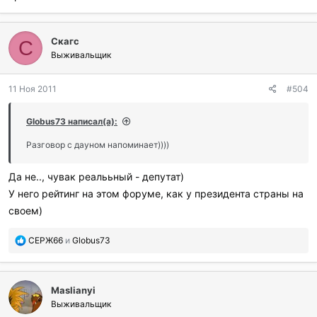
Скагс
С
Выживальщик
11 Ноя 2011
#504
Globus73 написал(а):
Разговор с дауном напоминает))))
Да не.., чувак реалььный - депутат)
У него рейтинг на этом форуме, как у президента страны на
своем)
П
СЕРЖ66
и
Globus73
о
б
л
Maslianyi
а
г
Выживальщик
о