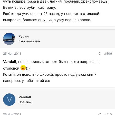
чуть пошире (раза в два), лёгкий, прочный, хренсломаешь.
Ветки в лесу рубит как траву.
Ещё когда учился, лет 25 назад, у поворих в столовой
выпросил. Валялся он у них в углу весь в краске.
Русич
Выживальщик
25 Ноя 2011
#509
Vandall
, не поверишь-этот нож был так же подрезан в
столовой
)))
Кстати, он довольно широкй, просто под углом снят-
наверное, у тебя такой же
Vandall
V
Новичок
25 Ноя 2011
#510