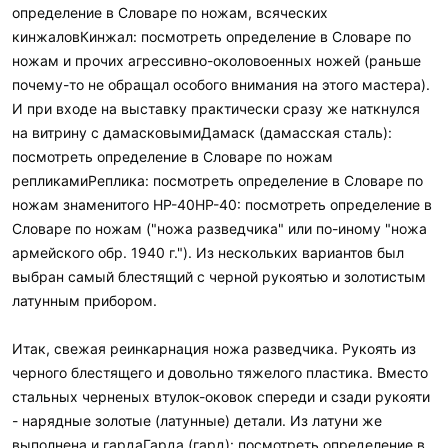
определение в Словаре по ножам, всяческих
кинжаловКинжал: посмотреть определение в Словаре по
ножам и прочих агрессивно-околовоенных ножей (раньше
почему-то не обращал особого внимания на этого мастера).
И при входе на выставку практически сразу же наткнулся
на витрину с дамасковымиДамаск (дамасская сталь):
посмотреть определение в Словаре по ножам
репликамиРеплика: посмотреть определение в Словаре по
ножам знаменитого НР-40НР-40: посмотреть определение в
Словаре по ножам ("ножа разведчика" или по-иному "ножа
армейского обр. 1940 г."). Из нескольких вариантов был
выбран самый блестящий с черной рукоятью и золотистым
латунным прибором.
Итак, свежая реинкарнация ножа разведчика. Рукоять из
черного блестящего и довольно тяжелого пластика. Вместо
стальных черненых втулок-оковок спереди и сзади рукояти
- нарядные золотые (латунные) детали. Из латуни же
выполнена и гардаГарда (гард): посмотреть определение в