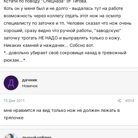
Кстати по поводу "Спецназа" от Титова.
и
Хоть он у меня был и не долго - выдалась тут на работе
л
и
возможность через коллегу отдать этот нож на осмотр
:
специалисту по заточке и тп. Человек сказал что нож очень
хороший, сразу видно что ручной работы, "заводскую"
заточку трогать НЕ НАДО и выправлять только о кожу.
Никаких камней и наждачек... Собсно вот.
*...довольно убирает своё сокровище назад в тревожный
рюкзак...*
дачник
Д
Новичок
15 Дек 2011
#514
мне нравиится на вид только нож не должен лежать в
тряпочке
лысый гоблин