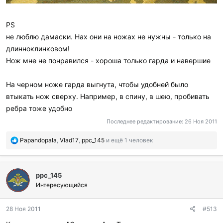
PS
не люблю дамаски. Нах они на ножах не нужны - только на
длинноклинковом!
Нож мне не понравился - хороша только гарда и навершие
На черном ноже гарда выгнута, чтобы удобней было
втыкать нож сверху. Например, в спину, в шею, пробивать
ребра тоже удобно
Последнее редактирование:
26 Ноя 2011
П
Papandopala
,
Vlad17
,
ppc_145
и ещё 1 человек
о
б
л
ppc_145
а
г
Интересующийся
о
д
28 Ноя 2011
#513
а
р