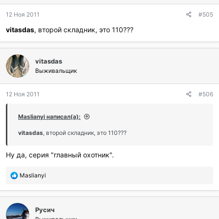
д
12 Ноя 2011
#505
а
р
vitasdas
, второй складник, это 110???
и
л
и
:
vitasdas
Выживальщик
12 Ноя 2011
#506
Maslianyi написал(а):
vitasdas
, второй складник, это 110???
Ну да, серия "главный охотник".
П
Maslianyi
о
б
л
Русич
а
г