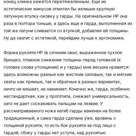
конец клинка кажется перетяжеленным. Еще из
эстетических минусов отметил бы излишне крупную
латунную втулку-оковку у гарды. На оригинальном НР она
раза в полтора тоньше, а здесь еще и гарда, выполненная из
той же латуни сливается со втулкой, добавляя ей толщины.
Ну да хватит с эстетикой, перейдем лучше к эргономике.
Форма рукояти НР (в сечении овал, выраженное пухлое
брюшко, плавное снижение толщины перед головкой (к
головке снова утолщение) и у гарды) мне весьма нравится:
здесь возможны разные как жесткие силовые, так и мягкие
хваты как прямые, так и обратные в разных вариантах,
ничто не мешает, не наминает. Конечно же, гарда, особенно
нестандартная, как у прототипа, снижает универсальность,
зато не дает соскакивать пальцам на лезвие. У
рассматриваемого ножа изгиб гарды изменен на более
традиционный, а сама гарда сделана у́же, вровень с
толщиной рукояти, то есть бок рукояти за-под лицо с
гардой, сбоку у гарды нет уступа, над рукоятью