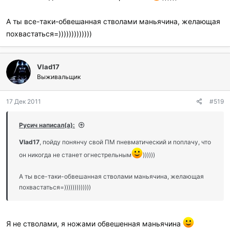
А ты все-таки-обвешанная стволами маньячина, желающая
похвастаться=)))))))))))))
Vlad17
Выживальщик
17 Дек 2011
#519
Русич написал(а):
Vlad17
, пойду понянчу свой ПМ пневматический и поплачу, что
он никогда не станет огнестрельным
))))))
А ты все-таки-обвешанная стволами маньячина, желающая
похвастаться=)))))))))))))
Я не стволами, я ножами обвешенная маньячина