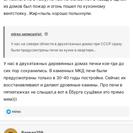
из домов был пожар и огонь пошел по кухонному
вентстояку. Жир+пыль хорошо полыхнули.
mirex написал(а):
У нас на севере области в двухэтажных домах при СССР сразу
были предусмотрены печи на кухне в квартире...
У нас в двухэтажных деревянных домах печки кое-где до
сих пор сохранились. В каменных МКД печи были
предусмотрены только в 30-40 годы постройки. Сейчас их
восстанавливают и делают дровяные камины. Про печи в
пятиэтажках не слышал,а вот в Ёбурге сущёвки это прямо
мем)))
П
mirex
о
б
л
Варвар259
а