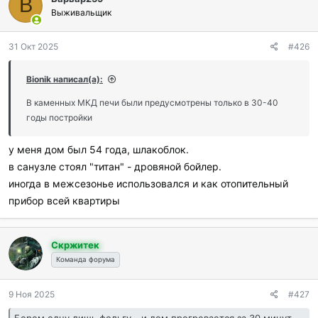
В
г
Выживальщик
о
д
31 Окт 2025
#426
а
р
и
Bionik написал(а):
л
и
В каменных МКД печи были предусмотрены только в 30-40
:
годы постройки
у меня дом был 54 года, шлакоблок.
в санузле стоял "титан" - дровяной бойлер.
иногда в межсезонье использовался и как отопительный
прибор всей квартиры
Скржитек
Команда форума
9 Ноя 2025
#427
Берем одну лишь фольгу - и дом прогревается за 30 минут, даже когда за окном −30°C