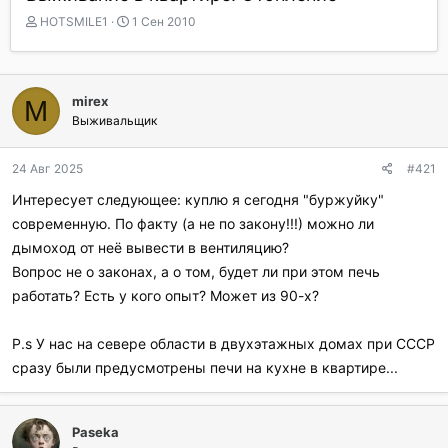
А
Д
HOTSMILE1
1 Сен 2010
в
а
т
т
о
а
р
н
mirex
M
т
а
Выживальщик
е
ч
м
а
ы
л
24 Авг 2025
#421
а
Интересует следующее: куплю я сегодня "буржуйку"
современную. По факту (а не по закону!!!) можно ли
дымоход от неё вывести в вентиляцию?
Вопрос не о законах, а о том, будет ли при этом печь
работать? Есть у кого опыт? Может из 90-х?
P.s У нас на севере области в двухэтажных домах при СССР
сразу были предусмотрены печи на кухне в квартире...
Paseka