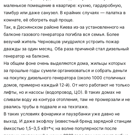
маленькое помещение в квартире: кухню, гардеробную,
тамбур или даже санузел. В крайних случаях — палатка в
комнате, её обогреть ещё проще.
Так, в Деснянском районе Киева из-за установленного на
балконе газового генератора погибла вся семья. Более
везучий житель Черновцов умудрился устроить пожар
дважды за один месяц. Оба раза причиной стал дизельный
генератор на балконе.
На общем фоне очень выделяются дома, жильцы которых
за прошлые годы сумели организоваться и собрать деньги
на покупку дизельного генератора (около 1000 столичных
домов, примерно каждый 12-й). От него работают не только
лифты, но и насосы (водопровод, ЦО). В таких домах не
сливали воду из контура отопления, там не промерзали и не
рвались трубы в подвале и на техэтаже.
В таких условиях фонарики и пауэрбанки уже давно не
выход. И даже экофлоу (известный бренд зарядной станции
ёмкостью 1,5–3,5 кВт*ч; на волне популярности после