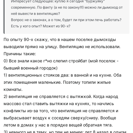
Интересует следующее: куплю я сегодня "буржуйку"
современную. По факту (а не по закону!!!) можно ли дымоход от
неё вывести в вентиляцию?
Вопрос не о законах, а о том, будет ли при этом печь работать?
Есть у кого опыт? Может из 90-х?
По опыту 90-х скажу, что в нашем поселке дымоходы
выводили прямо на улицу. Вентиляцию не использовали.
Причины такие:
0) Все знали какое г*но слепил стройбат (мой поселок -
бывший военный городок)
1) вентиляционных стояков два: в ванной и на кухне. Оба
этих помещения маленькие. Поэтому топили жилые
комнаты.
2) вентиляция не справляется с вытяжкой. Когда народ
массово стал ставить вытяжки на кухнях, то начлись
конфликты из-за того, что вентиляция не справляется и
выбрасывает воздух к соседям сверху/снизу. Вообще
летом в домах у нас в порядке вещей обратная тяга.
3) немного не в тему, но тем не менее: лет 8 назад в одном