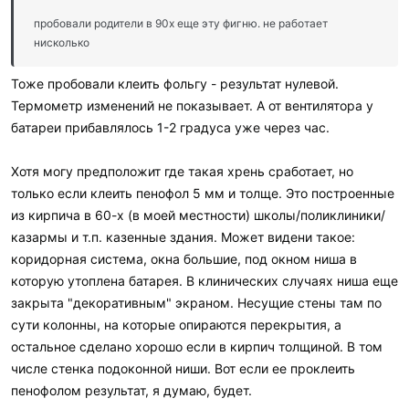
пробовали родители в 90х еще эту фигню. не работает
нисколько
Тоже пробовали клеить фольгу - результат нулевой.
Термометр изменений не показывает. А от вентилятора у
батареи прибавлялось 1-2 градуса уже через час.
Хотя могу предположит где такая хрень сработает, но
только если клеить пенофол 5 мм и толще. Это построенные
из кирпича в 60-х (в моей местности) школы/поликлиники/
казармы и т.п. казенные здания. Может видени такое:
коридорная система, окна большие, под окном ниша в
которую утоплена батарея. В клинических случаях ниша еще
закрыта "декоративным" экраном. Несущие стены там по
сути колонны, на которые опираются перекрытия, а
остальное сделано хорошо если в кирпич толщиной. В том
числе стенка подоконной ниши. Вот если ее проклеить
пенофолом результат, я думаю, будет.