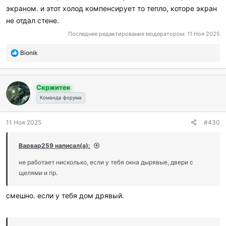
экраном. и этот холод компенсирует то тепло, которе экран
не отдал стене.
Последнее редактирование модератором:
11 Ноя 2025
П
Bionik
о
б
л
Скржитек
а
г
Команда форума
о
д
11 Ноя 2025
#430
а
р
и
Варвар259 написал(а):
л
и
не работает нисколько, если у тебя окна дырявые, двери с
:
щелями и пр.
смешно. если у тебя дом дрявый.