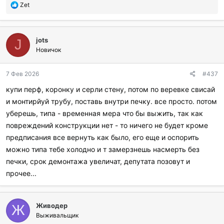
П
Zet
о
б
л
jots
а
J
г
Новичок
о
д
7 Фев 2026
#437
а
р
купи перф, коронку и серли стену, потом по веревке свисай
и
и монтирйуй трубу, поставь внутри печку. все просто. потом
л
и
уберешь, типа - временная мера что бы выжить, так как
:
повреждений конструкции нет - то ничего не будет кроме
предписания все вернуть как было, его еще и оспорить
можно типа тебе холодно и т замерзнешь насмерть без
печки, срок демонтажа увеличат, депутата позовут и
прочее...
Живодер
Ж
Выживальщик