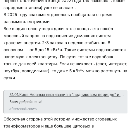
первых отключений в конце 2022 года так называют любые
зарядные станции) уже не спасает.
В 2025 году знакомым довелось пообщаться с тремя
разными электриками.
Все в один голос утверждали, что с конца лета пошёл
массовый запрос на подключение домашних систем
хранения энергии. 2-3 заказа в неделю стабильно. В
основном — от 5 до 15 кВт*ч. Такие системы подключаются
напрямую к электрощитку. По сути, тот же пауэрбанк,
только для всей квартиры. Если не шиковать (свет, интернет,
ноутбук, холодильник), то даже 5 кВт*ч можно растянуть на
сутки.
31.01.Киев.Нюансы выживания в "ледниковом периоде" и проекция создания "благоприятного фона"+добавка в Киеве полный блэкаут (Ruud)
Всем доброй ночи!
aftershock.news
Оборотная сторона этой истории множество сгоревших
трансформаторов и еще большее щитовых в