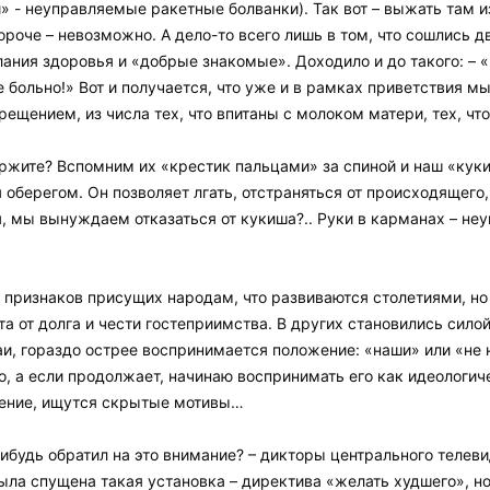
» - неуправляемые ракетные болванки). Так вот – выжать там и
ороче – невозможно. А дело-то всего лишь в том, что сошлись
лания здоровья и «добрые знакомые». Доходило и до такого: – «
не больно!» Вот и получается, что уже и в рамках приветствия 
ещением, из числа тех, что впитаны с молоком матери, тех, чт
ержите? Вспомним их «крестик пальцами» за спиной и наш «кук
берегом. Он позволяет лгать, отстраняться от происходящего, о
, мы вынуждаем отказаться от кукиша?.. Руки в карманах – неув
признаков присущих народам, что развиваются столетиями, но 
та от долга и чести гостеприимства. В других становились сил
и, гораздо острее воспринимается положение: «наши» или «не н
, а если продолжает, начинаю воспринимать его как идеологичес
рение, ищутся скрытые мотивы…
нибудь обратил на это внимание? – дикторы центрального телев
ыла спущена такая установка – директива «желать худшего», н