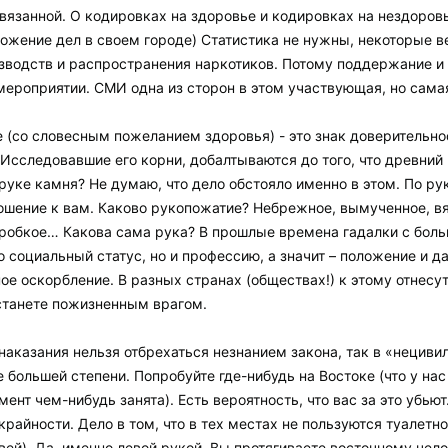
вязанной. О кодировках на здоровье и кодировках на нездоровье
ожение дел в своем городе) Статистика не нужны, некоторые ве
зводств и распространения наркотиков. Потому поддержание и 
ероприятии. СМИ одна из сторон в этом участвующая, но самая
 (со словесным пожеланием здоровья) - это знак доверительно
Исследовавшие его корни, добалтываются до того, что древний 
 руке камня? Не думаю, что дело обстояло именно в этом. По р
ошение к вам. Каково рукопожатие? Небрежное, вымученное, вя
 робкое… Какова сама рука? В прошлые времена гадалки с боль
 социальный статус, но и профессию, а значит – положение и д
ое оскорбление. В разных странах (обществах!) к этому отнесу
 станете пожизненным врагом.
наказания нельзя отбрехаться незнанием закона, так в «нецив
е большей степени. Попробуйте где-нибудь на Востоке (что у на
мент чем-нибудь занята). Есть вероятность, что вас за это убью
крайности. Дело в том, что в тех местах не пользуются туалетн
овей). Да, именно левой рукой. Вы протягиваете восточному чел