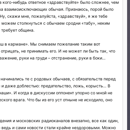
з кого-нибудь ответное «здравствуйте» было сложнее, чем
 два взаимоисключающих обычая. Признаюсь, порой было
Ну, скажи мне, пожалуйста, «здравствуй», я же тебе
мы можем столкнуться с обычаем сродни «табу», неким
о требует община.
иш в кармане». Мы снимаем пожелание таким вот
трицать, не принимать его. И не может ли быть так, что
ажение, руки на груди – отстранение, руки в боки…
начинались те с родовых обычаев, с обязательств перед
ой и даже доблестью: предательство, ложь, корысть… В
аши». И когда в дискуссии оппонент упорно со мной не
кого врага. Что бы из его уст отныне не исходило, оно
идения и московских радиоканалов внезапно, все как один,
о ведь и сами новости стали крайне нездоровыми. Можно