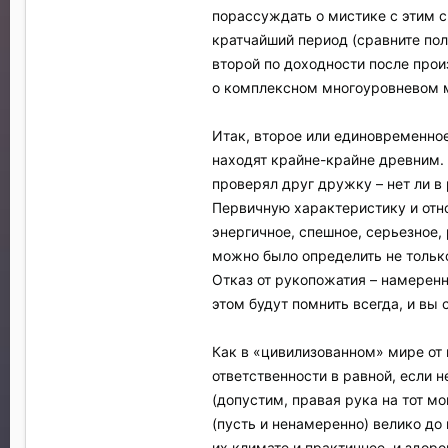
порассуждать о мистике с этим с
кратчайший период (сравните пол
второй по доходности после прои
о комплексном многоуровневом м
Итак, второе или единовременное
находят крайне-крайне древним. 
проверял друг дружку – нет ли в
Первичную характеристику и отн
энергичное, спешное, серьезное,
можно было определить не только
Отказ от рукопожатия – намеренн
этом будут помнить всегда, и вы
Как в «цивилизованном» мире от 
ответственности в равной, если н
(допустим, правая рука на тот мо
(пусть и ненамеренно) велико до 
их климате и практичнее, и здор