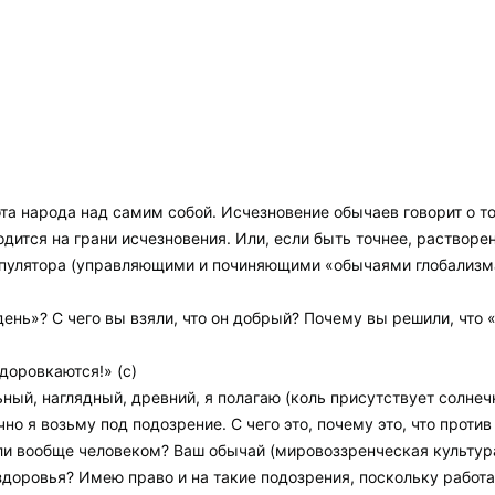
а народа над самим собой. Исчезновение обычаев говорит о том,
дится на грани исчезновения. Или, если быть точнее, растворе
пулятора (управляющими и починяющими «обычаями глобализм
день»? С чего вы взяли, что он добрый? Почему вы решили, что 
доровкаются!» (с)
ный, наглядный, древний, я полагаю (коль присутствует солнеч
но я возьму под подозрение. С чего это, почему это, что проти
и вообще человеком? Ваш обычай (мировоззренческая культура)
доровья? Имею право и на такие подозрения, поскольку работал