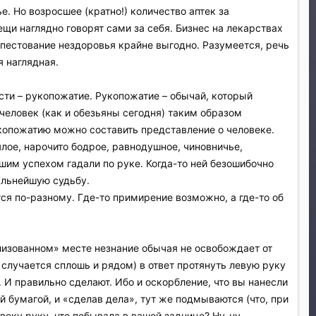
. Но возросшее (кратно!) количество аптек за
щи наглядно говорят сами за себя. Бизнес на лекарствах
пестование нездоровья крайне выгодно. Разумеется, речь
 наглядная.
сти – рукопожатие. Рукопожатие – обычай, который
человек (как и обезьяны сегодня) таким образом
укопожатию можно составить представление о человеке.
лое, нарочито бодрое, равнодушное, чиновничье,
шим успехом гадали по руке. Когда-то ней безошибочно
альнейшую судьбу.
тся по-разному. Где-то примирение возможно, а где-то об
илизованном» месте незнание обычая не освобождает от
с случается сплошь и рядом) в ответ протянуть левую руку
т. И правильно сделают. Ибо и оскорбление, что вы нанесли
ой бумагой, и «сделав дела», тут же подмываются (что, при
овеку руку, что побывала в вашей заднице? Ну-ну…