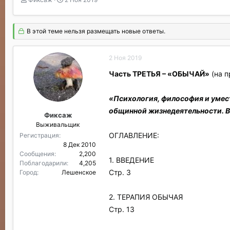
в
а
т
т
о
а
В этой теме нельзя размещать новые ответы.
р
н
т
а
е
ч
2 Ноя 2019
м
а
ы
л
Часть ТРЕТЬЯ – «ОБЫЧАЙ»
(на п
а
«Психология, философия и умес
общинной жизнедеятельности. В
Фиксаж
Выживальщик
ОГЛАВЛЕНИЕ:
Регистрация
8 Дек 2010
Сообщения
2,200
1. ВВЕДЕНИЕ
Поблагодарили
4,205
Стр. 3
Город
Лешенское
2. ТЕРАПИЯ ОБЫЧАЯ
Стр. 13