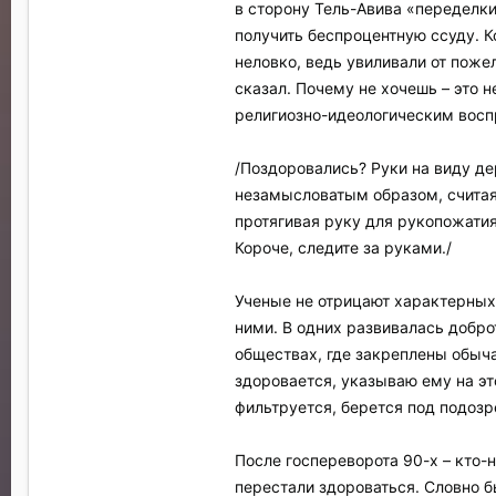
в сторону Тель-Авива «переделки
получить беспроцентную ссуду. К
неловко, ведь увиливали от поже
сказал. Почему не хочешь – это 
религиозно-идеологическим воспр
/Поздоровались? Руки на виду д
незамысловатым образом, считая о
протягивая руку для рукопожатия
Короче, следите за руками./
Ученые не отрицают характерных 
ними. В одних развивалась добро
обществах, где закреплены обыча
здоровается, указываю ему на это
фильтруется, берется под подоз
После госпереворота 90-х – кто-
перестали здороваться. Словно б