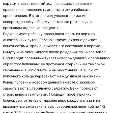
нарушить естественный ход последовых схваток и
правильное отделение плаценты, а этим избежать
кровотечения. В этот период уделяют внимание
новорожденному, общему состоянию роженицы и
признакам отделения плаценты.
Родившемуся ребенку отсасывают слизь из верхних
дыхательных путей. Ребенок кричит, активно двигает
конечностями. Врач оценивает его состояние в первую
минуту и на пятой минуте после рождения по шкале Апгар.
Производят первичный туалет новорожденного и первичную
обработку пуповины: ее протирают стерильным тампоном,
смоченным в 96%спирте, и на расстоянии 10-15 см от
пупочного кольца пересекают между двумя зажимами.
Конец пуповины новорожденного вместе с зажимом
завертывают в стерильную салфетку. Веки протирают
стерильными тампонами. Проводят профилактику
бленорреи: оттягивают нижнее веко каждого глаза и на
вывернутые веки закапывают стерильной пипеткой по 1-2
капли 30% раствора альбуцида или свежеприготовленного