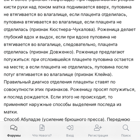
кисти руки над лоном матка поднимается вверх, пуповина
не втягивается во влагалище, если плацента отделилась,
пуповина втягивается во влагалище, если плацента не
отделилась (признак Кюстнера-Чукалова). Роженица делает
глубокий вдох и выдох, если при вдохе пуповина не
втягивается во влагалище, следовательно, плацента
отделилась (признак Довженко). Роженице предлагают
потужиться: при отслоившейся плаценте пуповина остается
на месте; а если плацента не отделилась, пуповина после
потуг втягивается во влагалище (признак Клейна).
Правильный диагноз отделения плаценты ставят по
совокупности этих признаков. Роженицу просят потужиться,
и послед рождается. Если этого не происходит, то
применяют наружные способы выделения последа из
матки.
Способ Абуладзе (усиление брюшного пресса). Переднюю
брюшную стенку захватывают обеими руками в складку
так, чтобы прямые мышцы живота были плотно охвачены
Форумы
Что Нового?
Вход
Регистрация
Поиск