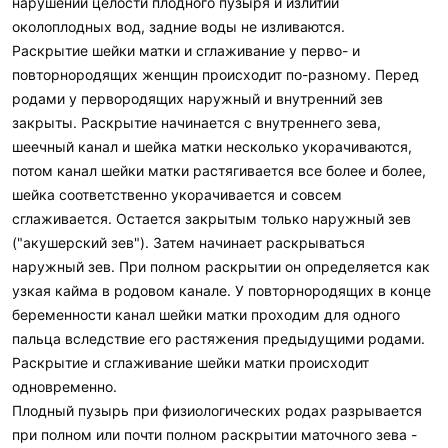
нарушении целости плодного пузыря и излитии
околоплодных вод, задние воды не изливаются.
Раскрытие шейки матки и сглаживание у перво- и
повторнородящих женщин происходит по-разному. Перед
родами у первородящих наружный и внутренний зев
закрыты. Раскрытие начинается с внутреннего зева,
шеечный канал и шейка матки несколько укорачиваются,
потом канал шейки матки растягивается все более и более,
шейка соответственно укорачивается и совсем
сглаживается. Остается закрытым только наружный зев
("акушерский зев"). Затем начинает раскрываться
наружный зев. При полном раскрытии он определяется как
узкая кайма в родовом канале. У повторнородящих в конце
беременности канал шейки матки проходим для одного
пальца вследствие его растяжения предыдущими родами.
Раскрытие и сглаживание шейки матки происходит
одновременно.
Плодный пузырь при физиологических родах разрывается
при полном или почти полном раскрытии маточного зева -