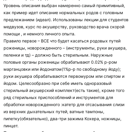
Уровень описания выбран намеренно самый примитивный,
как пример идет описание нормальных родов с головным
предлежанием (идеал). Использованы лекции для студентов
медвузов, курс по акушерству, руководство врача скорой
помощи , и немного личного опыта.
Правило первое – ВСЕ что будет касаться родовых путей
роженицы, новорожденного – (инструменты, руки акушера,
пеленки и тд) – должно быть стерильным. Наружные
половые органы роженицы обрабатывают 0.02% р-ром
марганцовки или йодонатом(1%р-р по свободному йоду);
руки акушера обрабатываются первомуром или спиртом и
йодом. Целесообразно при себе иметь одноразовый
стерильный акушерский комплект(есть такие), кроме того
ряд стерильных приспособлений и инструментов для
обработки новорожденного :катетр для отсасывания слизи
из верхних дыхательных путей, ватные тампоны,
пипетку(обязательно), два-три зажима Кохера, ножницы,
пинцет.