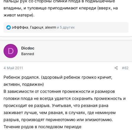
пальцы рук со стороны спинки плода в подмышечные
впадины, и туловище приподнимают кпереди (вверх, на
живот матери).
П
эФфФфка
,
Гадюця
,
alexrm
и 5 других
о
б
л
Dicdoc
а
D
г
Banned
о
д
4 Май 2011
#62
а
р
Ребенок родился. (здоровый ребенок громко кричит,
и
активен, подвижен)
л
и
В зависимости от состояния промежности и размеров
:
головки плода не всегда удается сохранить промежность и
происходит ее разрыв. Учитывая, что резаная рана
заживает лучше, чем рваная, в случаях, где неминуем
разрыв, производят перинеотомию или эпизиотомию.
Течение родов в последовом периоде