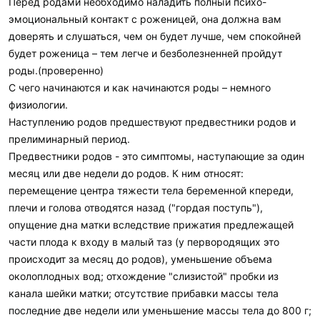
Перед родами необходимо наладить полный психо-
эмоциональный контакт с роженицей, она должна вам
доверять и слушаться, чем он будет лучше, чем спокойней
будет роженица – тем легче и безболезненней пройдут
роды.(проверенно)
С чего начинаются и как начинаются роды – немного
физиологии.
Наступлению родов предшествуют предвестники родов и
прелиминарный период.
Предвестники родов - это симптомы, наступающие за один
месяц или две недели до родов. К ним относят:
перемещение центра тяжести тела беременной кпереди,
плечи и голова отводятся назад ("гордая поступь"),
опущение дна матки вследствие прижатия предлежащей
части плода к входу в малый таз (у первородящих это
происходит за месяц до родов), уменьшение объема
околоплодных вод; отхождение "слизистой" пробки из
канала шейки матки; отсутствие прибавки массы тела
последние две недели или уменьшение массы тела до 800 г;