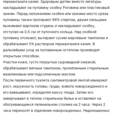
перманганата калия. Здоровым детям вместо лигатуры
накладывают на пуповину скобку Роговина или пластиковый
зажим. Перед наложением скобки или зажима место среза
пуповины также протирают 96% спиртом, двумя пальцами
выжимают вартонов студень и накладывают скобку,
отступая на 0,5 см от пупочного кольца. Над скобкой
пуповину отсекают, вытирают сухим марлевым тампоном и
обрабатывают 5% раствором перманганата калия. В
дальнейшем уход за пуповинным остатком производят
открытым способом.
Участки кожи, густо покрытые сыровидной смазкой,
обрабатывают ватным тампоном, пропитанным стерильным
вазелиновым или подсолнечным маслом.
После первичного туалета сантиметровой лентой измеряют
рост, окружность головы, груди, живота новорожденного и
его взвешивают, определяя массу плода. Затем его
завертывают в теплое стерильное белье и оставляют на
обогревающемся пеленальном столике на 2 часа. Через 2
часа переносят в отделение новорожденных. Недоношенных