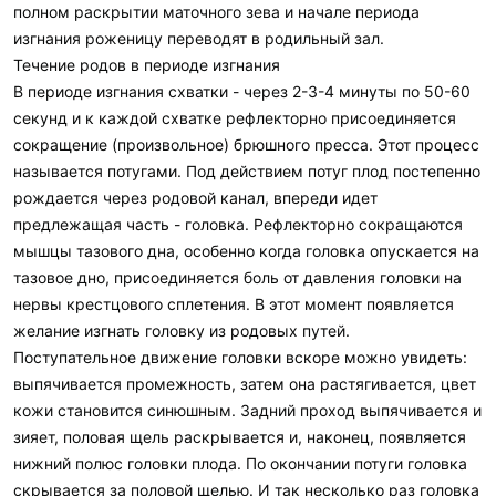
полном раскрытии маточного зева и начале периода
изгнания роженицу переводят в родильный зал.
Течение родов в периоде изгнания
В периоде изгнания схватки - через 2-3-4 минуты по 50-60
секунд и к каждой схватке рефлекторно присоединяется
сокращение (произвольное) брюшного пресса. Этот процесс
называется потугами. Под действием потуг плод постепенно
рождается через родовой канал, впереди идет
предлежащая часть - головка. Рефлекторно сокращаются
мышцы тазового дна, особенно когда головка опускается на
тазовое дно, присоединяется боль от давления головки на
нервы крестцового сплетения. В этот момент появляется
желание изгнать головку из родовых путей.
Поступательное движение головки вскоре можно увидеть:
выпячивается промежность, затем она растягивается, цвет
кожи становится синюшным. Задний проход выпячивается и
зияет, половая щель раскрывается и, наконец, появляется
нижний полюс головки плода. По окончании потуги головка
скрывается за половой щелью. И так несколько раз головка