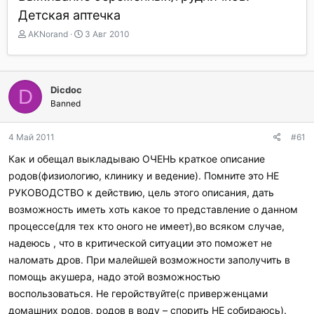
Детская аптечка
А
Д
AKNorand
3 Авг 2010
в
а
т
т
о
а
р
н
Dicdoc
D
т
а
Banned
е
ч
м
а
ы
л
4 Май 2011
#61
а
Как и обещал выкладываю ОЧЕНЬ краткое описание
родов(физиологию, клинику и ведение). Помните это НЕ
РУКОВОДСТВО к действию, цель этого описания, дать
возможность иметь хоть какое то представление о данном
процессе(для тех кто оного не имеет),во всяком случае,
надеюсь , что в критической ситуации это поможет не
наломать дров. При малейшей возможности заполучить в
помощь акушера, надо этой возможностью
воспользоваться. Не геройствуйте(с приверженцами
домашних родов, родов в воду – спорить НЕ собираюсь).