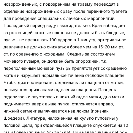
новорожденных, с подозрением на травму переводят в
отделение новорожденных сразу после первичного туалета
для проведения специальных лечебных мероприятий.
Последовый период ведут выжидательно. Врач наблюдает
за роженицей: кожные покровы не должны быть бледные,
пульс - не превышать 100 ударов в 1 минуту, артериальное
давление не должно снижаться более чем на 15-20 мм рт.
ст. по сравнению с исходным. Следить за состоянием
мочевого пузыря, он должен быть опорожнен, т.к.
переполненный мочевой пузырь препятствует сокращению
матки и нарушает нормальное течение отслойки плаценты.
Чтобы диагностировать, отделилась ли плацента от матки,
пользуются признаками отделения плаценты. Плацента
отделилась и опустилась в нижний отдел матки, дно матки
поднимается вверх выше пупка, отклоняется вправо,
нижний сегмент выпячивается над лоном (признак
Шредера). Лигатура, наложенная на культю пуповины у
половой щели, при отделившейся плаценте опускается на 10
см и более (признак Альфельда). При надавливании ребром