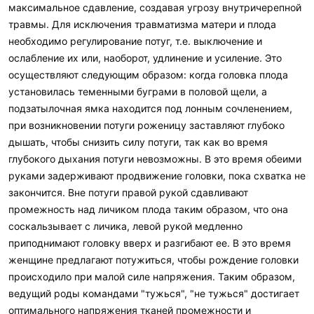
максимальное сдавление, создавая угрозу внутричерепной
травмы. Для исключения травматизма матери и плода
необходимо регулирование потуг, т.е. выключение и
ослабление их или, наоборот, удлинение и усиление. Это
осуществляют следующим образом: когда головка плода
установилась теменными буграми в половой щели, а
подзатылочная ямка находится под лонным сочленением,
при возникновении потуги роженицу заставляют глубоко
дышать, чтобы снизить силу потуги, так как во время
глубокого дыхания потуги невозможны. В это время обеими
руками задерживают продвижение головки, пока схватка не
закончится. Вне потуги правой рукой сдавливают
промежность над личиком плода таким образом, что она
соскальзывает с личика, левой рукой медленно
приподнимают головку вверх и разгибают ее. В это время
женщине предлагают потужиться, чтобы рождение головки
происходило при малой силе напряжения. Таким образом,
ведущий роды командами "тужься", "не тужься" достигает
оптимального напряжения тканей промежности и