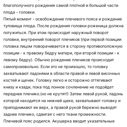
благополучного рождения самой плотной и большой части
плода - головки.
Пятый момент - освобождение плечевого пояса и рождение
туловища плода. После рождения головки роженица должна
потужиться. При этом происходит наружный поворот
головки, внутренний поворот плечиков (при первой позиции
головка лицом поворачивается в сторону противоположную
позиции - к правому бедру матери, при второй позиции - к
левому бедру). Обычно рождение плечиков происходит
самопроизвольно. Если это не произошло, то головку
захватывают ладонями в области правой и левой височных
костей и щечек. Головку легко и осторожно оттягивают
книзу и кзади, пока под лонное сочленение не подойдет
переднее плечико.(но не крутят!) Затем левой рукой, ладонь
которой находится на нижней щеке, захватывают головку и
приподнимают ее верх, а правой рукой бережно выводят
заднее плечико, сдвигая с него ткани промежности.
Плечевой пояс родился. Акушерка вводит указательные