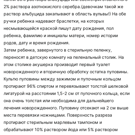
2% раствора азотнокислого серебра.(девочкам такой же
раствор альбуцида закапывают в область вульвы!) На обе
ручки ребенка надевают браслетки, на которых
несмывающейся краской пишут дату рождения, пол
ребенка, фамилию и инициалы матери, номер истории
родов, дату и время рождения.
Затем ребенка, завернутого в стерильную пеленку,
переносят в детскую комнату на пеленальный столик. На
этом столике акушерка производит первый туалет
новорожденного и вторичную обработку остатка пуповины.
Культю пуповины между зажимом и пупочным кольцом
протирают 96% спиртом и перевязывают толстой шелковой
лигатурой на расстоянии 1,5-2 см от пупочного кольца, если
она очень толстая или необходима для дальнейшего
лечения новорожденного. Пуповину отсекают на 2 см выше
места перевязки ножницами. Поверхность разреза
протирают стерильным марлевым тампоном и
обрабатывают 10% раствором йода или 5% раствором