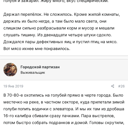
голубя и зажарил. Жиру много, вкус специфический.
л
и
:
Держал перепёлок. Не сложилось. Кроме жилой комнаты,
держать их было негде, а там было мало света, они
слишком сильно разбрасывали корм и мусор и мешали
слушать тишину. Из двенадцати четыре штуки сдохло.
Дождался пары дефективных яиц и пустил птиц на мясо.
Вот мясо ихнее мне понравилось.
Городской партизан
Выживальщик
19 Янв 2019
#26
В 70-80-е охотились на голубей прямо в черте города. Было
местечко на реке, в частном секторе, куда прилетали зимой
голуби попить водички с элеватора. И мы их там из дробаша
16-го калибра сбивали сразу пачками. Пара выстрелов,
потом быстро собрать подранков и домой. Головы скрутили,