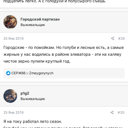
подцепить легко. А с голодухи и полусырого съешь.
Городской партизан
Выживальщик
25 Янв 2019
#29
Городские - по помойкам. Но голуби и лесные есть, а самые
жирные у нас водились в районе элеватора - эти на халяву
чистое зерно лупили круглый год.
П
СЕРЖ66
и
Zmeygorynych
о
б
л
p1g2
а
г
Выживальщик
о
д
25 Янв 2019
#30
а
р
Я на току работал лето сезон.
и