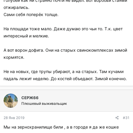
Голубей как ни странно почти не видел. Вот воробьи стаями
л
и
отжирались.
:
Сами себя поперёк толще.
На площади тоже мало. Даже думаю это чьи то. Т.к. цвет
интересный и мелкие.
А вот ворон дофига. Они на старых свинокомплексах зимой
кормятся.
Не на новых, где трупы убирают, а на старых. Там кучами
падаль лежит неделю. До костей объедают. Зимой конечно.
СЕРЖ66
Плюшевый выживальщик
28 Янв 2019
#31
Мы на зернохранилище били , а в городе я да же кошке