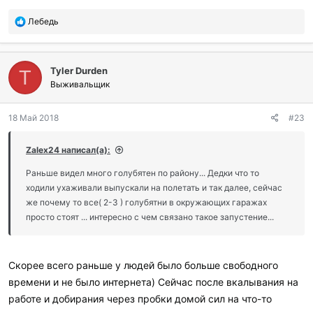
П
Лебедь
о
б
л
Tyler Durden
а
T
г
Выживальщик
о
д
18 Май 2018
#23
а
р
и
Zalex24 написал(а):
л
и
Раньше видел много голубятен по району... Дедки что то
:
ходили ухаживали выпускали на полетать и так далее, сейчас
же почему то все( 2-3 ) голубятни в окружающих гаражах
просто стоят ... интересно с чем связано такое запустение...
Скорее всего раньше у людей было больше свободного
времени и не было интернета) Сейчас после вкалывания на
работе и добирания через пробки домой сил на что-то