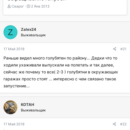
А
Д
Сварог
2 Янв 2013
в
а
т
т
о
а
р
н
Zalex24
Z
т
а
Выживальщик
е
ч
м
а
ы
л
17 Май 2018
#21
а
Раньше видел много голубятен по району... Дедки что то
ходили ухаживали выпускали на полетать и так далее,
сейчас же почему то все( 2-3 ) голубятни в окружающих
гаражах просто стоят ... интересно с чем связано такое
запустение...
КОТАН
Выживальщик
17 Май 2018
#22