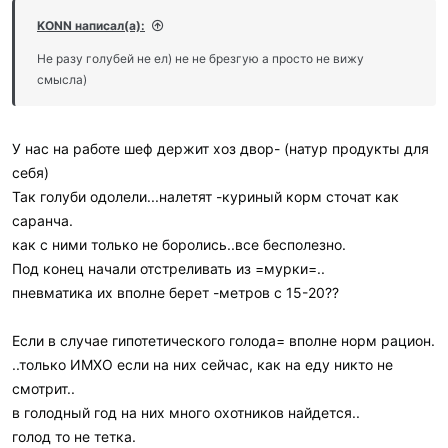
KONN написал(а):
Не разу голубей не ел) не не брезгую а просто не вижу
смысла)
У нас на работе шеф держит хоз двор- (натур продукты для
себя)
Так голуби одолели...налетят -куриный корм сточат как
саранча.
как с ними только не боролись..все бесполезно.
Под конец начали отстреливать из =мурки=..
пневматика их вполне берет -метров с 15-20??
Если в случае гипотетического голода= вполне норм рацион.
..только ИМХО если на них сейчас, как на еду никто не
смотрит..
в голодный год на них много охотников найдется..
голод то не тетка.