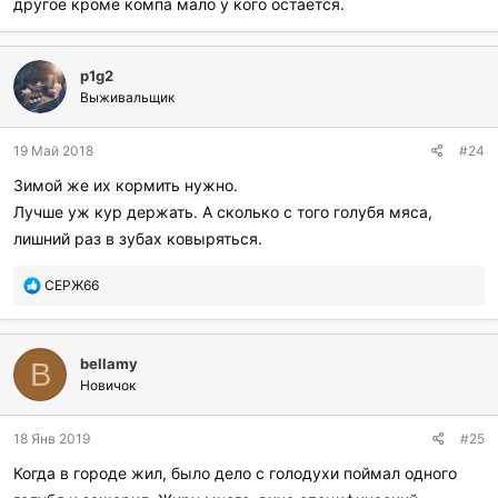
другое кроме компа мало у кого остается.
p1g2
Выживальщик
19 Май 2018
#24
Зимой же их кормить нужно.
Лучше уж кур держать. А сколько с того голубя мяса,
лишний раз в зубах ковыряться.
П
СЕРЖ66
о
б
л
bellamy
а
B
г
Новичок
о
д
18 Янв 2019
#25
а
р
Когда в городе жил, было дело с голодухи поймал одного
и