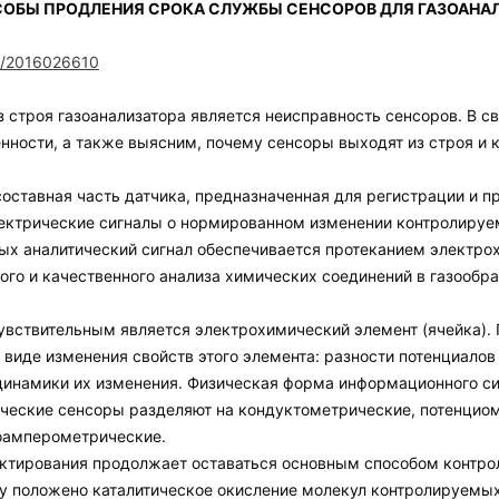
СОБЫ ПРОДЛЕНИЯ СРОКА СЛУЖБЫ СЕНСОРОВ ДЛЯ ГАЗОАНА
le/2016026610
 строя газоанализатора является неисправность сенсоров. В с
нности, а также выясним, почему сенсоры выходят из строя и 
составная часть датчика, предназначенная для регистрации и 
ектрические сигналы о нормированном изменении контролируе
рых аналитический сигнал обеспечивается протеканием электр
го и качественного анализа химических соединений в газообр
увствительным является электрохимический элемент (ячейка)
в виде изменения свойств этого элемента: разности потенциалов
динамики их изменения. Физическая форма информационного сиг
ические сенсоры разделяют на кондуктометрические, потенцио
оамперометрические.
ктирования продолжает оставаться основным способом контро
ву положено каталитическое окисление молекул контролируемы