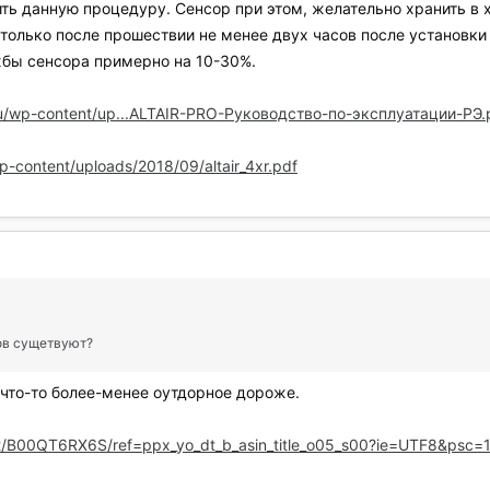
ь данную процедуру. Сенсор при этом, желательно хранить в х
олько после прошествии не менее двух часов после установки 
бы сенсора примерно на 10-30%.
r.ru/wp-content/up...ALTAIR-PRO-Руководство-по-эксплуатации-РЭ.
wp-content/uploads/2018/09/altair_4xr.pdf
ов сущетвуют?
 что-то более-менее оутдорное дороже.
t/B00QT6RX6S/ref=ppx_yo_dt_b_asin_title_o05_s00?ie=UTF8&psc=