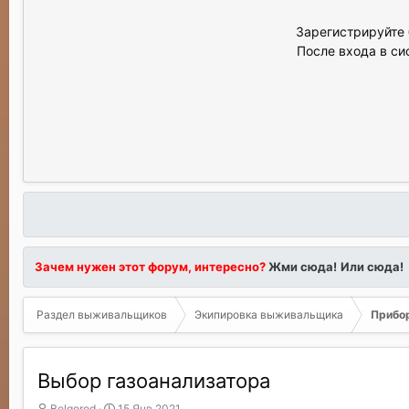
Зарегистрируйте 
После входа в си
Зачем нужен этот форум, интересно?
Жми сюда!
Или сюда!
Раздел выживальщиков
Экипировка выживальщика
Прибор
Выбор газоанализатора
А
Д
Belgorod
15 Янв 2021