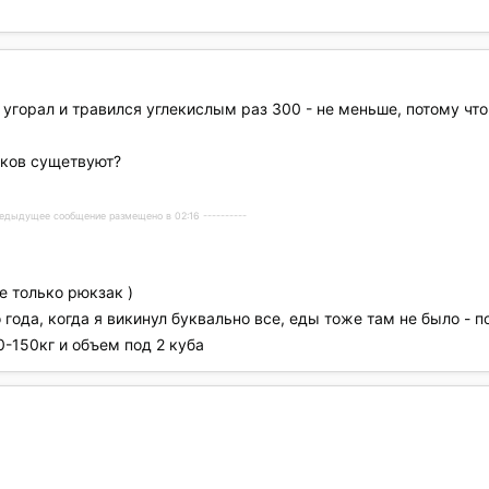
- угорал и травился углекислым раз 300 - не меньше, потому чт
иков сущетвуют?
Предыдущее сообщение размещено в 02:16 ----------
не только рюкзак )
ода, когда я викинул буквально все, еды тоже там не было - по
0-150кг и объем под 2 куба