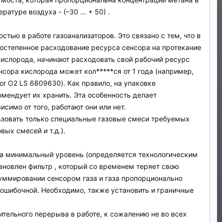
туре воздуха - (–30 ... + 50) .
тью в работе газоанализаторов. Это связано с тем, что в
остепенное расходование ресурса сенсора на протекание
ислорода, начинают расходовать свой рабочий ресурс
сора кислорода может кол*****ся от 1 года (например,
or O2 LS 6809630). Как правило, на упаковке
омендует их хранить. Эта особенность делает
имо от того, работают они или нет.
ьзовать только специальные газовые смеси требуемых
ых смесей и т.д.).
на минимальный уровень (определяется технологическим
тановлен фильтр , который со временем теряет свою
суммировании сенсором газа и газа пропорционально
т ошибочной. Необходимо, также установить и граничные
тельного перерыва в работе, к сожалению не во всех