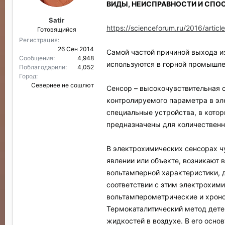
ВИДЫ, НЕИСПРАВНОСТИ И СПО
Satir
https://scienceforum.ru/2016/artic
Готовящийся
Регистрация
26 Сен 2014
Самой частой причиной выхода из
Сообщения
4,948
используются в горной промышле
Поблагодарили
4,052
Город
Севернее не сошлют
Сенсор – высокочувствительная 
контролируемого параметра в эл
специальные устройства, в кото
предназначены для количественно
В электрохимических сенсорах ч
явлении или объекте, возникают 
вольтамперной характеристики, 
соответствии с этим электрохим
вольтамперометрические и хрон
Термокаталитический метод дете
жидкостей в воздухе. В его осно