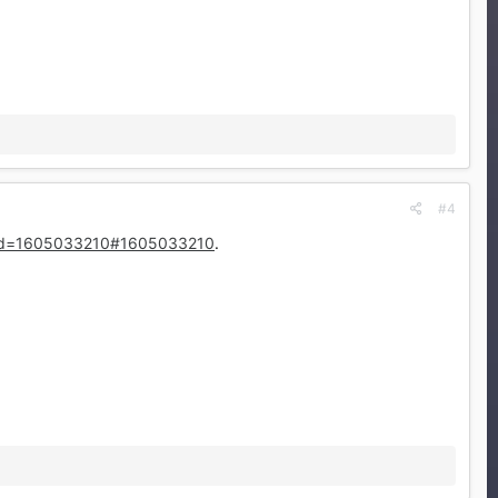
#4
stid=1605033210#1605033210
.