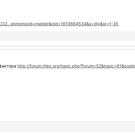
-CO2...enmonoxid+melder&qid=1610664534&s=diy&sr=1-35
мфактора
http://forum.rhbz.org/topic.php?forum=52&topic=61&po