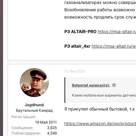
газоанализаторах можно совершит
Возобновление работы возможно т
возможность продлить срок служ
РЭ ALTAIR-PRO
https://msa-altai
РЭ altair_4xr
https://msa-altair.ru/
15 Янв 2021
Belgorod написал(а):
Какие мобильные варианты датчик
Jagdhund
Я прикупил обычный бытовой, т.к
Брутальный Камрад
Регистрация
19 Май 2011
https://www.amazon.de/gp/produc
Сообщения
3,625
Поблагодарили
4,599