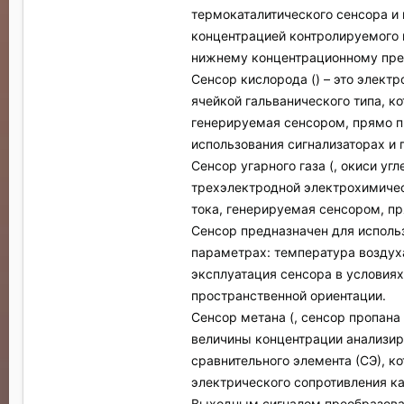
термокаталитического сенсора и
концентрацией контролируемого 
нижнему концентрационному пре
Сенсор кислорода () – это элек
ячейкой гальванического типа, к
генерируемая сенсором, прямо п
использования сигнализаторах и 
Сенсор угарного газа (, окиси у
трехэлектродной электрохимичес
тока, генерируемая сенсором, пр
Сенсор предназначен для использ
параметрах: температура воздуха: 
эксплуатация сенсора в условиях
пространственной ориентации.
Сенсор метана (, сенсор пропана
величины концентрации анализиру
сравнительного элемента (СЭ), к
электрического сопротивления ка
Выходным сигналом преобразоват