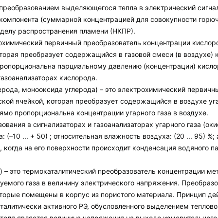
 преобразованием выделяющегося тепла в электрический сигнал
компонента (суммарной концентрацией для совокупности горюч
делу распространения пламени (НКПР).
трохимический первичный преобразователь концентрации кисло
оторая преобразует содержащийся в газовой смеси (в воздухе) 
ропорциональна парциальному давлению (концентрации) кислор
газоанализаторах кислорода.
глерода, монооксида углерода) – это электрохимический первич
кой ячейкой, которая преобразует содержащийся в воздухе уга
ямо пропорциональна концентрации угарного газа в воздухе.
ования в сигнализаторах и газоанализаторах угарного газа (ок
(–10 ... + 50) ; относительная влажность воздуха: (20 ... 95) 
, когда на его поверхности происходит конденсация водяного п
 ) – это термокаталитический преобразователь концентрации м
емого газа в величину электрического напряжения. Преобразов
оторые помещены в корпус из пористого материала. Принцип де
талитически активного РЭ, обусловленного выделением тепловой
еля является величина напряжения на выходе измерительного 