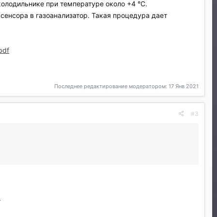
олодильнике при температуре около +4 °C.
сенсора в газоанализатор. Такая процедура дает
pdf
Последнее редактирование модератором:
17 Янв 2021
#3
1