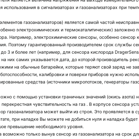
 использования в сигнализаторах и газоанализаторах при темпера
элементов газоанализаторов) является самой частой неисправнос
собенно электрохимических и термокаталитических) заложено п
ора. Например, электрохимические сенсоры, особенно сенсор к
ния. Поэтому гарантированный производителем срок службы сен
 до 3 и более лет (например, для сенсора кислорода DragerSens
на них самих указывается дата, до которой производитель рек
ими на обычные батарейки, которые теряют свой заряд не завис
ботоспособности, калибровки и поверки приборов нужно испол
ированные средства (источники микропотоков, генераторы газов
ожно с помощью установки граничных значений (окись азота) 
я перекрестная чувствительность на газ . В корпусе сенсора ус
ор газоанализатора может выйти из строя. Это проявляется в 
льтате, при наладке Вы можете не добиться нуля и наладка буде
ьшое превышение необходимого уровня.
возможно только вынув сенсор из газоанализатора на срок дли