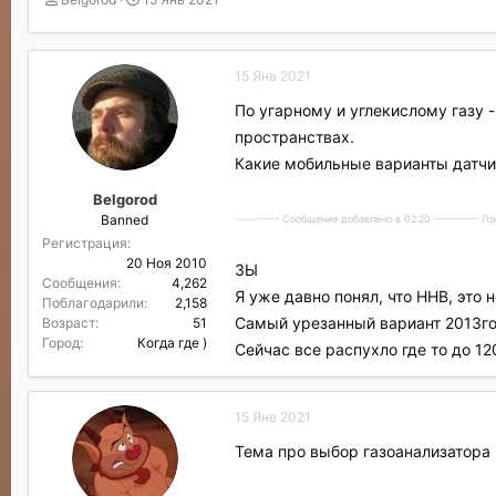
в
а
т
т
о
а
15 Янв 2021
р
н
т
а
По угарному и углекислому газу 
е
ч
пространствах.
м
а
ы
л
Какие мобильные варианты датч
а
Belgorod
Banned
---------- Сообщение добавлено в 02:20 ---------- 
Регистрация
20 Ноя 2010
ЗЫ
Сообщения
4,262
Я уже давно понял, что ННВ, это 
Поблагодарили
2,158
Самый урезанный вариант 2013го г
Возраст
51
Город
Когда где )
Сейчас все распухло где то до 12
15 Янв 2021
Тема про выбор газоанализатора