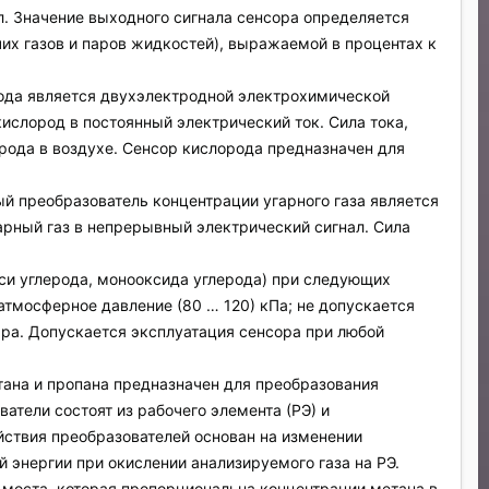
. Значение выходного сигнала сенсора определяется
их газов и паров жидкостей), выражаемой в процентах к
рода является двухэлектродной электрохимической
кислород в постоянный электрический ток. Сила тока,
ода в воздухе. Сенсор кислорода предназначен для
ный преобразователь концентрации угарного газа является
рный газ в непрерывный электрический сигнал. Сила
иси углерода, монооксида углерода) при следующих
%; атмосферное давление (80 … 120) кПа; не допускается
ара. Допускается эксплуатация сенсора при любой
етана и пропана предназначен для преобразования
атели состоят из рабочего элемента (РЭ) и
йствия преобразователей основан на изменении
 энергии при окислении анализируемого газа на РЭ.
моста, которая пропорциональна концентрации метана в