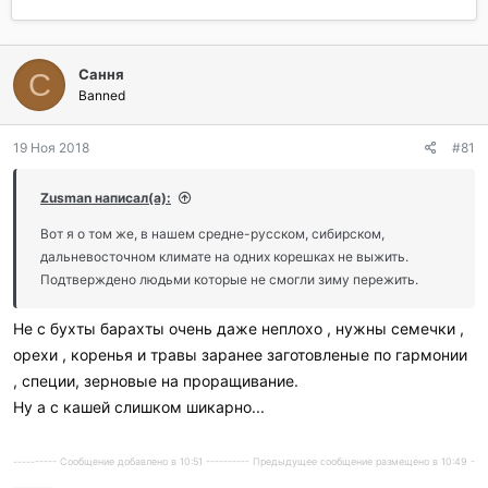
в
а
т
т
о
а
р
н
Сання
С
т
а
Banned
е
ч
м
а
ы
л
19 Ноя 2018
#81
а
Zusman написал(а):
Вот я о том же, в нашем средне-русском, сибирском,
дальневосточном климате на одних корешках не выжить.
Подтверждено людьми которые не смогли зиму пережить.
Не с бухты барахты очень даже неплохо , нужны семечки ,
орехи , коренья и травы заранее заготовленые по гармонии
, специи, зерновые на проращивание.
Ну а с кашей слишком шикарно...
---------- Сообщение добавлено в 10:51 ---------- Предыдущее сообщение размещено в 10:49 -
---------