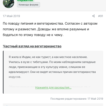
Команда форума
17 Май 2019
#91
По поводу питания и вегетарианства. Согласен с автором
потому и разместил. Доводы же вполне разумные и
бодаться по этому поводу не к чему.
Частный взгляд на вегетарианство
Я жила в Индии, не как турист, а как местное население.
Училась в вузе с тибетцами. По моим наблюдениям западные
люди, приезжающие в эту культуру извне, слишком ее
идеализируют. Они не видят истинных причин вегетарианства
индусов.
Обеспеченные индусы, современные, образованные, те, с
Нажмите для раскрытия...
которыми я общалась - не веганы. Не все, не всегда. Они не
едят мясо в жару, потому что в жару тело его не просит. Оно
Последнее редактирование:
17 Май 2019
как раз просит соответствующую климату пищу — фрукты,