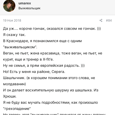
umarex
Выживальщик
19 Ноя 2018
#84
Да уж.... короче гончак, оказался совсем не гончак. )))
Я скажу так.
В Краснодаре, я познакомился еще с одним
"выживальщиком".
Веган, не пьет, жена красавица, тоже веган, не пьет, не
курит, еще и тренер в Х-fit'е.
Ну не семья, а прям европейская радость. )))
Но! Есть у меня на районе, Серега.
Шашлычник. (в хорошем понимании этого слова, не
молдаванин)
И он делает восхитительную шаурму из шашлыка. Из
Хрюши.
Я не буду вас мучать подробностями, как произошло
"грехопадение"
Но теперь этот "выживальщик" прячется от жены потому