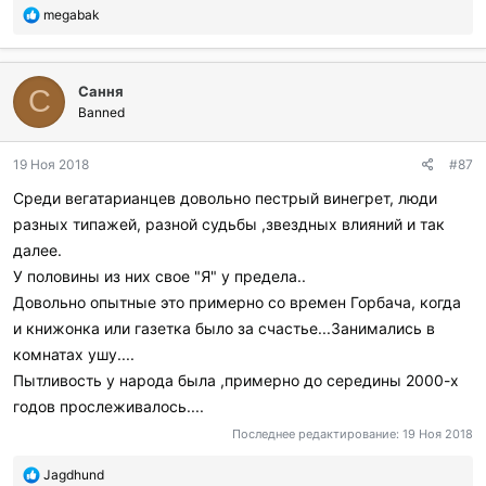
П
megabak
о
б
л
Сання
а
С
г
Banned
о
д
19 Ноя 2018
#87
а
р
Среди вегатарианцев довольно пестрый винегрет, люди
и
разных типажей, разной судьбы ,звездных влияний и так
л
и
далее.
:
У половины из них свое "Я" у предела..
Довольно опытные это примерно со времен Горбача, когда
и книжонка или газетка было за счастье...Занимались в
комнатах ушу....
Пытливость у народа была ,примерно до середины 2000-х
годов прослеживалось....
Последнее редактирование:
19 Ноя 2018
П
Jagdhund