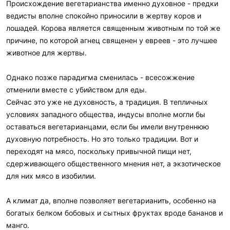
Происхождение вегетарианства именно духовное - предки
опасно, т к огромное количество зараженных больных
ведисты вполне спокойно приносили в жертву коров и
животных. При мне человек заразился амебиазом, поев мясо в
лошадей. Корова является священным животным по той же
хорошем ресторане. Ветеринарная служба там не поставлена
причине, по которой агнец священен у евреев - это лучшее
на государственном уровне, никто не следит за
эпидемиологической ситуацией в деревнях.
животное для жертвы.
Это было один раз, больше повторять дама не захотела.
Однако позже парадигма сменилась - всесожжение
Питалась тушенкой, ей присылали в посылках из России или
отменили вместе с убийством для еды.
покупала Дели в спец магазинах.
Сейчас это уже не духовность, а традиция. В тепличных
условиях западного общества, индусы вполне могли бы
Веганство индусов, которое для западных людей связано
оставаться вегетарианцами, если бы имели внутреннюю
больше с духовностью, есть не более чем адаптационный
фактор по климату и социально-экономическим условиям. В
духовную потребность. Но это только традиции. Вот и
жару мясо тело и не просит, это тяжелая пища в таком
переходят на мясо, поскольку привычной пищи нет,
климате. И мне было так странно видеть изможденных веганов
сдерживающего общественного мнения нет, а экзотическое
-мужчин в Новосибирске, в -20-30, когда животный жир
для них мясо в изобилии.
-главный согревающий фактор в пище эндемичного
населения. Русский, с другой генетикой, с другой историей
А климат да, вполне позволяет вегетарианить, особенно на
рода и условиями, занятый тяжелым трудом (строил дом сам,
богатых белком бобовых и сытных фруктах вроде бананов и
убежденный родновер ) , руки как прутики, истощенный, но с
бородой и веган.
манго.