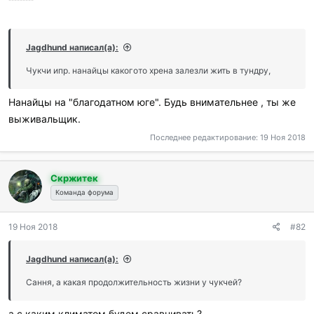
Jagdhund написал(а):
Чукчи ипр. нанайцы какогото хрена залезли жить в тундру,
Нанайцы на "благодатном юге". Будь внимательнее , ты же
выживальщик.
Последнее редактирование:
19 Ноя 2018
Скржитек
Команда форума
19 Ноя 2018
#82
Jagdhund написал(а):
Сання, а какая продолжительность жизни у чукчей?
а с каким климатом будем сравнивать?