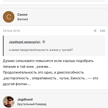
о
б
л
Сання
а
С
г
Banned
о
д
19 Ноя 2018
#88
а
р
и
Jagdhund написал(а):
л
и
а какая продолжительность жизни у чукчей?
:
Думаю сильновато повысится если хорошо подобрать
питание в той зоне , режим...
Продолжительность это одно, а дееспособность
,расторопность , оперативность , чутье, Емкость...--- это
другой фонтан....
Jagdhund
Брутальный Камрад