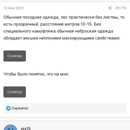
д
12 Ноя 2021
#1,710
а
р
Обычная походная одежда, лес практически без листвы, то
и
есть прозрачный, расстояние метров 10-15. Без
л
и
специального камуфляжа обычная неброская одежда
:
обладает весьма неплохими маскирующими свойствами:
Спойлер
Чтобы было понятно, что на мне:
Спойлер
П
Скржитек
о
б
л
nix13
а