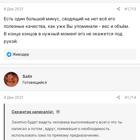
8 Дек 2021
#1,713
Есть один большой минус, сводящий на нет всё его
полезные качества, как уже Вы упоминали - вес и объём.
В конце концов в нужный момент его не окажется под
рукой.
П
Живодер
о
б
л
Satir
а
г
Готовящийся
о
д
9 Дек 2021
#1,714
а
р
и
Скржитек написал(а):
л
и
Занятно будет видеть человека выполневшего всего что ты
:
написал а потом , вдруг, поимевшего необходимость
использовать озка по прямому предназачению.