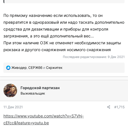
По прямому назначению если использовать, то он
превратится в одноразовый или надо таскать дополнительно
средства для дезактивации и приборы для контроля
загрязнения, а это ещё дополнительный вес…
При этом наличие ОЗК не отменяет необходимости защиты
рюкзака и другого снаряжения носимого снаряжения
Последнее редактирование:
9 Дек 2021
П
Живодер
,
СЕРЖ66
и
Скржитек
о
б
л
Городской партизан
а
г
Выживальщик
о
д
11 Дек 2021
#1,715
а
р
https://www.youtube.com/watch?v=S7Vhj-
и
cEfcc&feature=youtu.be
л