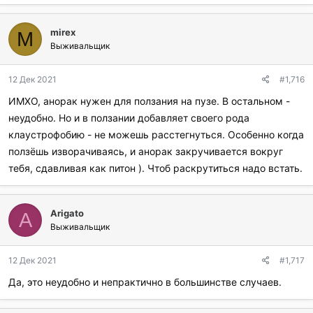
и
:
mirex
M
Выживальщик
12 Дек 2021
#1,716
ИМХО, анорак нужен для ползания на пузе. В остальном -
неудобно. Но и в ползании добавляет своего рода
клаустрофобию - не можешь расстегнуться. Особенно когда
ползёшь изворачиваясь, и анорак закручивается вокруг
тебя, сдавливая как питон ). Чтоб раскрутиться надо встать.
Arigato
A
Выживальщик
12 Дек 2021
#1,717
Да, это неудобно и непрактично в большинстве случаев.