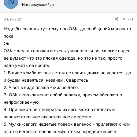
N
г
Интересующийся
о
д
8 Дек 2021
#1,711
а
р
Надо бы создать тут тему про ОЗК, да сообщений маловато
и
пока.
л
и
Ок.
:
ОЗК - штука хорошая и очень универсальная, многие надев
ее думают что это плохая одежда, но это не так, просто
надо уметь её носить.
1. В виде комбинезона летом ее носить долго не удастся, да
и будем надеяться, незачем. Сваритесь.
2. А вот в виде плаща - милое дело.
3. ОЗК легко заменит собой палатку, причем абсолютно
непромокаемую.
4. При некоторых извратах из него можно сделать и
вспомогательное плавательное средство.
5. Чулки-сапоги надетые поверх валенок - прилегают к ним
плотно и делают очень комфортным передвижение в