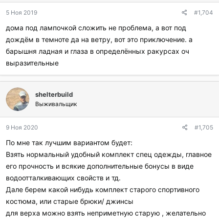
д
5 Ноя 2019
#1,704
а
р
дома под лампочкой сложить не проблема, а вот под
и
дождём в темноте да на ветру, вот это приключение. а
л
и
барышня ладная и глаза в определённых ракурсах оч
:
выразительные
shelterbuild
Выживальщик
9 Ноя 2020
#1,705
По мне так лучшим вариантом будет:
Взять нормальный удобный комплект спец одежды, главное
его прочность и всякие дополнительные бонусы в виде
водоотталкивающих свойств и тд.
Дале берем какой нибудь комплект старого спортивного
костюма, или старые брюки/ джинсы
для верха можно взять неприметную старую , желательно