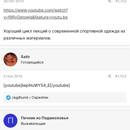
26 Окт 2019
#1,702
https://www.youtube.com/watch?
v=f9RyDetowjs&feature=youtu.be
Хороший цикл лекций о современной спортивной одежде из
различных материалов.
Satir
Готовящийся
5 Ноя 2019
#1,703
[youtube]lwpNuWYS4_E[/youtube]
П
Jagdhund
и
Скржитек
о
б
л
Печник из Подмосковья
а
П
г
Выживальщик
о