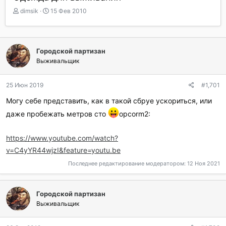
А
Д
dimsik
15 Фев 2010
в
а
т
т
о
а
р
н
Городской партизан
т
а
Выживальщик
е
ч
м
а
ы
л
25 Июн 2019
#1,701
а
Могу себе представить, как в такой сбруе ускориться, или
даже пробежать метров сто
opcorm2:
https://www.youtube.com/watch?
v=C4yYR44wjzI&feature=youtu.be
Последнее редактирование модератором:
12 Ноя 2021
Городской партизан
Выживальщик