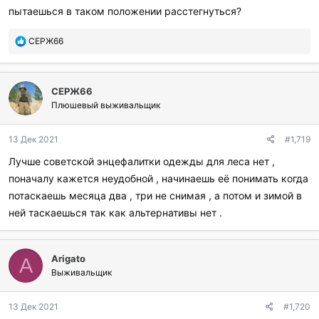
пытаешься в таком положении расстегнуться?
П
СЕРЖ66
о
б
л
СЕРЖ66
а
г
Плюшевый выживальщик
о
д
13 Дек 2021
#1,719
а
р
Лучше советской энцефалитки одежды для леса нет ,
и
поначалу кажется неудобной , начинаешь её понимать когда
л
и
потаскаешь месяца два , три не снимая , а потом и зимой в
:
ней таскаешься так как альтернативы нет .
Arigato
A
Выживальщик
13 Дек 2021
#1,720