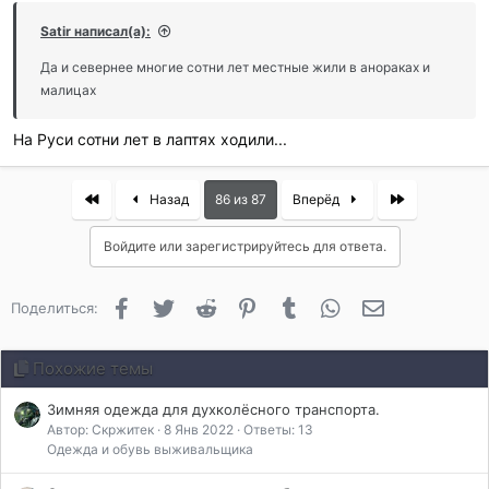
Satir написал(а):
Да и севернее многие сотни лет местные жили в анораках и
малицах
На Руси сотни лет в лаптях ходили...
First
Last
Назад
86 из 87
Вперёд
Войдите или зарегистрируйтесь для ответа.
Facebook
Twitter
Reddit
Pinterest
Tumblr
WhatsApp
Электронная 
Поделиться:
Похожие темы
Зимняя одежда для духколёсного транспорта.
Автор: Скржитек
8 Янв 2022
Ответы: 13
Одежда и обувь выживальщика