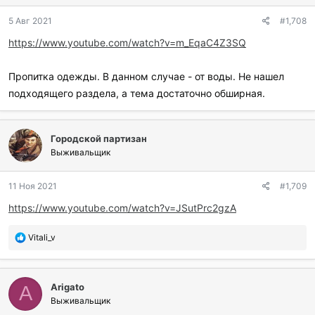
д
5 Авг 2021
#1,708
а
р
https://www.youtube.com/watch?v=m_EqaC4Z3SQ
и
л
и
Пропитка одежды. В данном случае - от воды. Не нашел
:
подходящего раздела, а тема достаточно обширная.
Городской партизан
Выживальщик
11 Ноя 2021
#1,709
https://www.youtube.com/watch?v=JSutPrc2gzA
П
Vitali_v
о
б
л
Arigato
а
A
г
Выживальщик
о