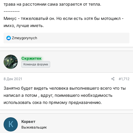
трава на расстоянии сама загорается от тепла.
---------
Минус - тяжеловатый он. Но если есть хотя бы мотоцикл -
имхо, лучше иметь.
П
Zmeygorynych
о
б
л
Скржитек
а
г
Команда форума
о
д
8 Дек 2021
#1,712
а
р
Занятно будет видеть человека выполневшего всего что ты
и
написал а потом , вдруг, поимевшего необходимость
л
и
использовать озка по прямому предназачению.
:
Корвет
К
Выживальщик