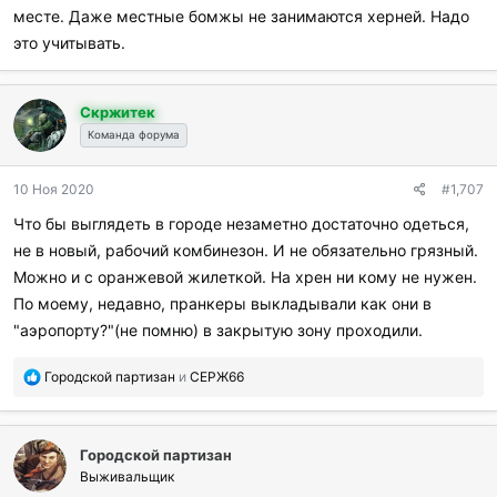
месте. Даже местные бомжы не занимаются херней. Надо
это учитывать.
Скржитек
Команда форума
10 Ноя 2020
#1,707
Что бы выглядеть в городе незаметно достаточно одеться,
не в новый, рабочий комбинезон. И не обязательно грязный.
Можно и с оранжевой жилеткой. На хрен ни кому не нужен.
По моему, недавно, пранкеры выкладывали как они в
"аэропорту?"(не помню) в закрытую зону проходили.
П
Городской партизан
и
СЕРЖ66
о
б
л
Городской партизан
а
г
Выживальщик
о