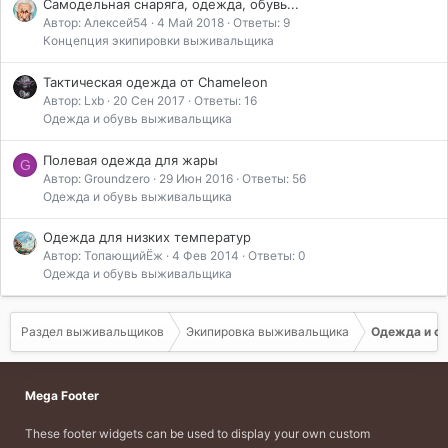
Самодельная снаряга, одежда, обувь...
Автор: Алексей54
4 Май 2018
Ответы: 9
Концепция экипировки выживальщика
Тактическая одежда от Chameleon
Автор: Lxb
20 Сен 2017
Ответы: 16
Одежда и обувь выживальщика
Полевая одежда для жары
G
Автор: Groundzero
29 Июн 2016
Ответы: 56
Одежда и обувь выживальщика
Одежда для низких температур
Автор: ТопающийЁж
4 Фев 2014
Ответы: 0
Одежда и обувь выживальщика
Раздел выживальщиков
Экипировка выживальщика
Одежда и о
Mega Footer
These footer widgets can be used to display your own custom