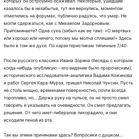
которых он остроумно осаживал. Некоторые, ушедшие
казалось бы в незабытье, тут же вернулись, моментом
отметились на форумах, публично радуясь, что умер. Не
могли сдержаться, как с Михаилом Задорновым.
Припоминаете? Одна сука (забыл как ее там): «О мертвых
или хорошо или ничего, потому мы молча спляшем!» Здесь
было в том же духе. По характеристикам типичные 7/40.
После русского классика Ивана Зорина (беседы с которым
когда-нибудь опубликую – его видение было пророческим),
исторического исследователя-аналитика Вадима Кожинова
и работ Сергея Кара-Мурза, пришел Николай Чуксин. Пусть
не столь мощно, временами поверхностно, почти всегда
торопливо, но… Держа руку на пульсе, он не просто смел
говорить и указывать на очевидности. Он смел предлагать
решения. От чего инет-либералов лихорадило, и они
исходили пеной из рта.
Так вы этими причинами здесь? Вопросики с душком…