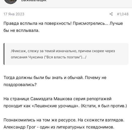
о
д
17 Янв 2023
#1,048
а
р
Правда всплыла на поверхность! Присмотрелись… Лучше
и
бы не всплывала.
л
и
:
/Фиксаж, слежу за темой изначально, причем скорее через
описания Чуксина ("Вся власть поэтам")…/
Тогда должны были бы знать и обычай. Почему не
поздоровались?
На странице Самиздата Машкова серия репортажей
проходит как «Лешенские урочища». (Кстати, я был против.)
Познакомились на том же ресурсе. На схожести взглядов.
Александр Грог - один из литературных псевдонимов.