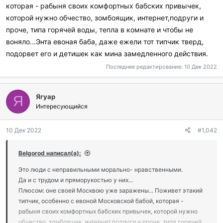
которая - рабыня своих комфортных бабских привычек,
которой нужно обчество, зомбоящик, интернет,подруги и
проче, типа горячей воды, тепла в комнате и чтобы не
воняло...Энта евоная баба, даже ежели тот типчик тверд,
подорвет его и детишек как мина замедленного действия.
Последнее редактирование:
10 Дек 2022
Ягуар
Я
Интересующийся
10 Дек 2022
#1,042
Belgorod написал(а):
Это люди с неправильными морально- нравственными.
Да и с трудом и пряморукостью у них...
Плюсом: оне своей Москвою уже заражены... Поживет этакий
типчик, особенно с евоной Московской бабой, которая -
рабыня своих комфортных бабских привычек, которой нужно
обчество, зомбоящик, интернет,подруги и проче, типа горячей