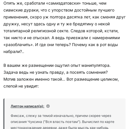
Опять же, сработали «самиздатовски» тоньше, чем
сиамские дураки, что с упорством достойным лучшего
применения, скоро уж полтора десятка лет, как сменяя друг
дружку, несут здесь одну и ту же бредятину о некой
тоталитарной религиозной секте. Следов которой, кстати,
так никто и не отыскал. А ведь приезжали с намерениями
«разоблачить». И где они теперь? Почему как в рот воды
набрали?..
В вашем же размещении ощутил опыт манипулятора.
Задача ведь не узнать правду, а посеять сомнения?
Мотив заложен именно такой… Вот размещение целиком,
слепой не увидит:
Липтон написал(а):
Фиксаж, слежу за темой изначально, причем скорее через
описания Чуксина ("Вся власть поэтам"). Вычислил по карте
местонахождение деревни, даже была мысль как-нибудь