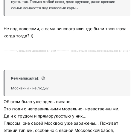
пусть так. Только любой союз, дело хрупкое, даже крепкие
семьи ломаются под колесами кармы.
Не под колесами, а сама виновата или, где были твои глаза
когда тогда? ))
---------- Сообщение добавлено в 13:19 ---------- Предыдущее сообщение размещено в 13:14 -
---------
Рей написал(а):
Москвичи - не люди?
Об этом было уже здесь писано.
Это люди с неправильными морально- нравственными.
Да и с трудом и пряморукостью у них...
Плюсом: оне своей Москвою уже заражены... Поживет
этакий типчик, особенно с евоной Московской бабой,