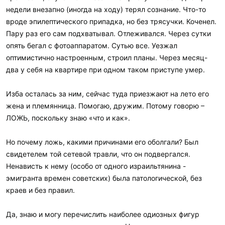
недели внезапно (иногда на ходу) терял сознание. Что-то
вроде эпилептического припадка, но без трясучки. Коченел.
Пару раз его сам подхватывал. Отлеживался. Через сутки
опять бегал с фотоаппаратом. Сутью все. Уезжал
оптимистично настроенным, строил планы. Через месяц-
два у себя на квартире при одном таком приступе умер.
Изба осталась за ним, сейчас туда приезжают на лето его
жена и племянница. Помогаю, дружим. Потому говорю –
ЛОЖЬ, поскольку знаю «что и как».
Но почему ложь, какими причинами его оболгали? Был
свидетелем той сетевой травли, что он подвергался.
Ненависть к нему (особо от одного израильтянина -
эмигранта времен советских) была патологической, без
краев и без правил.
Да, знаю и могу перечислить наиболее одиозных фигур