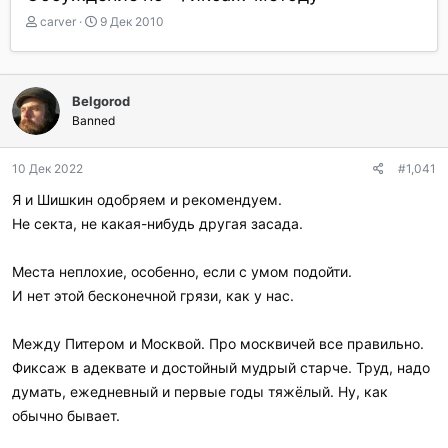
А
Д
carver
9 Дек 2010
в
а
т
т
о
а
р
н
Belgorod
т
а
Banned
е
ч
м
а
ы
л
10 Дек 2022
#1,041
а
Я и Шишкин одобряем и рекомендуем.
Не секта, не какая-нибудь другая засада.
Места неплохие, особенно, если с умом подойти.
И нет этой бесконечной грязи, как у нас.
Между Питером и Москвой. Про москвичей все правильно.
Фиксаж в адеквате и достойный мудрый старче. Труд, надо
думать, ежедневный и первые годы тяжёлый. Ну, как
обычно бывает.