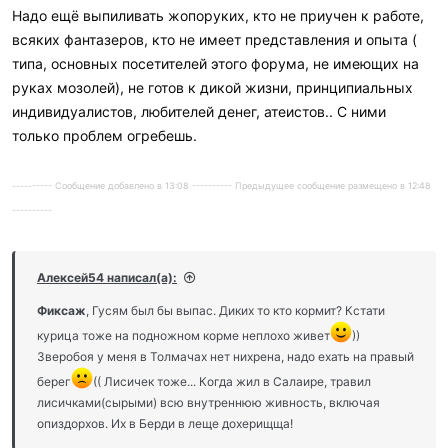
Надо ещё выпиливать жопоруких, кто не приучен к работе,
всяких фантазеров, кто не имеет представления и опыта (
типа, основных посетителей этого форума, не имеющих на
руках мозолей), не готов к дикой жизни, принципиальных
индивидуалистов, любителей денег, атеистов.. С ними
только проблем огребешь.
---------- Сообщение добавлено в 13:08 ---------- Предыдущее сообщение размещено в 12:48
----------
Алексей54 написал(а):
Фиксаж
, Гусям был бы выпас. Диких то кто кормит? Кстати
курица тоже на подножном корме неплохо живет
))
Зверобоя у меня в Толмачах нет нихрена, надо ехать на правый
берег
(( Лисичек тоже... Когда жил в Салаире, травил
лисичками(сырыми) всю внутреннюю живность, включая
опиздорхов. Их в Берди в леще дохерищща!