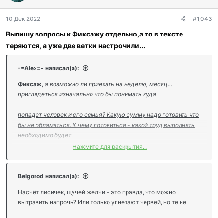
10 Дек 2022
#1,043
Выпишу вопросы к Фиксажу отдельно,а то в тексте
теряются, а уже две ветки настрочили...
-=Аlex=- написал(а):
Фиксаж
,
а возможно ли приехать на неделю, месяц...
приглядеться изначально что бы понимать куда
попадет человек и его семья? Какую сумму надо готовить что
бы не обламаться. К чему готовиться - какой труд выполнять
необходимо будет
Нажмите для раскрытия...
и подобные вопросы для себя прояснить?
Даже прочитав-осмыслив всю ветку (или почти всю), найдя на
сторонних ресурсах еще инфу, остаются вопросы и не мало. Да
Belgorod написал(а):
и положа руку на
Насчёт лисичек, щучей желчи - это правда, что можно
вытравить напрочь? Или только угнетают червей, но те не
сердце, написать одно, а вот на деле может быть по другому.