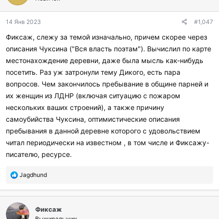
14 Янв 2023
#1,047
Фиксаж, слежу за темой изначально, причем скорее через
описания Чуксина ("Вся власть поэтам"). Вычислил по карте
местонахождение деревни, даже была мысль как-нибудь
посетить. Раз уж затронули тему Дикого, есть пара
вопросов. Чем закончилось пребывание в общине парней и
их женщин из ЛДНР (включая ситуацию с пожаром
нескольких ваших строений), а также причину
самоубийства Чуксина, оптимистические описания
пребывания в данной деревне которого с удовольствием
читал периодически на известном , в том числе и Фиксажу-
писателю, ресурсе.
П
Jagdhund
о
б
л
Фиксаж
а
г
Выживальщик