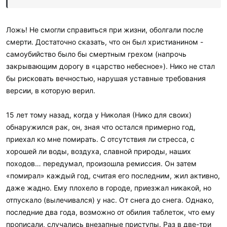
Ложь! Не смогли справиться при жизни, оболгали после
смерти. Достаточно сказать, что он был христианином -
самоубийство было бы смертным грехом (напрочь
закрывающим дорогу в «царство небесное»). Нико не стал
бы рисковать вечностью, нарушая уставные требования
версии, в которую верил.
15 лет тому назад, когда у Николая (Нико для своих)
обнаружился рак, он, зная что остался примерно год,
приехал ко мне помирать. С отсутствия ли стресса, с
хорошей ли воды, воздуха, славной природы, наших
походов… передумал, произошла ремиссия. Он затем
«помирал» каждый год, считая его последним, жил активно,
даже жадно. Ему плохело в городе, приезжал никакой, но
отпускало (вылечивался) у нас. От снега до снега. Однако,
последние два года, возможно от обилия таблеток, что ему
прописали, случались внезапные приступы. Раз в две-три