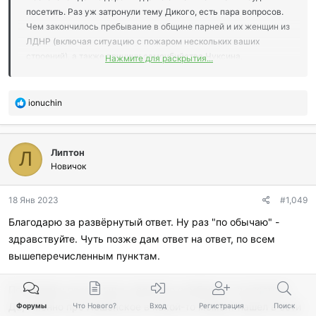
посетить. Раз уж затронули тему Дикого, есть пара вопросов.
Чем закончилось пребывание в общине парней и их женщин из
ЛДНР (включая ситуацию с пожаром нескольких ваших
строений), а также причину самоубийства Чуксина,
Нажмите для раскрытия...
оптимистические описания пребывания в данной деревне
которого с удовольствием читал периодически на известном ,
в том числе и Фиксажу-писателю, ресурсе.
П
ionuchin
о
б
л
Липтон
а
Л
г
Новичок
о
д
18 Янв 2023
#1,049
а
р
Благодарю за развёрнутый ответ. Ну раз "по обычаю" -
и
здравствуйте. Чуть позже дам ответ на ответ, по всем
л
и
вышеперечисленным пунктам.
:
По порядку поста выше, вероятно сумбурно, не писатель.
Да, именно про Лешенское в какой-то момент нашел в сети
Форумы
Что Нового?
Вход
Регистрация
Поиск