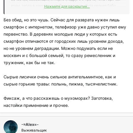
воды, тепла в комнате и чтобы не воняло...Энта евоная баба,
Нажмите для раскрытия...
даже ежели тот типчик тверд, подорвет его и детишек как мина
замедленного действия.
Без обид, но это чушь. Сейчас для разврата нужен лишь
смартфон с интернетом, телефизор уже давно уступил ему
первенство. В деревнях молодые люди у которых есть
смартфон отличаются от городских лишь уровнем дохода,
но не уровнем деградации. Можно подумать если не
москвич и с большой семьей, то сразу ремесленник и
труженик, как бы не так.
Сырые лисички очень сильное антигельминтное, как и
сырые горькие травы: полынь, пижма, тысячелистник.
Фиксаж, а что расскажешь о мухоморах? Заготовка,
настойки применение и прочее.
-=Аlex=-
Выживальщик