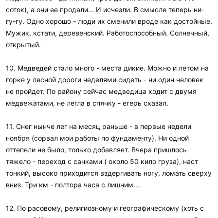
соток), а они ее продали... И исчезли. В смысле теперь ни-
гу-гу. Одно хорошо - люди их сменили вроде как достойные.
Мужик, кстати, деревенский. Работоспособный. Солнечный,
открытый.
10. Медведей стало много - места дикие. Можно и летом на
горке у лесной дороги неделями сидеть - ни один человек
не пройдет. По району сейчас медведица ходит с двумя
медвежатами, не легла в спячку - егерь сказал.
11. Снег нынче лег на месяц раньше - в первые недели
ноября (сорвал мои работы по фундаменту). Ни одной
оттепели не было, только добавляет. Вчера пришлось
тяжело - переход с санками ( около 50 кило груза), наст
тонкий, высоко приходится вздергивать ногу, ломать сверху
вниз. Три км - полтора часа с лишним....
12. По расовому, религиозному и географическому (хоть с