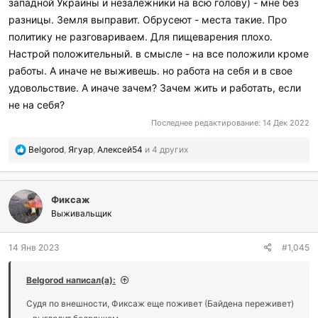
западной Украины и незалежники на всю голову) - мне без
разницы. Земля выправит. Обрусеют - места такие. Про
политику не разговариваем. Для пищеварения плохо.
Настрой положительный. в смысле - на все положили кроме
работы. А иначе не выживешь. но работа на себя и в свое
удовольствие. А иначе зачем? Зачем жить и работать, если
не на себя?
Последнее редактирование:
14 Дек 2022
П
Belgorod
,
Ягуар
,
Алексей54
и 4 других
о
б
л
Фиксаж
а
г
Выживальщик
о
д
14 Янв 2023
#1,045
а
р
и
Belgorod написал(а):
л
и
Судя по внешности, Фиксаж еще поживет (Байдена переживет)
: