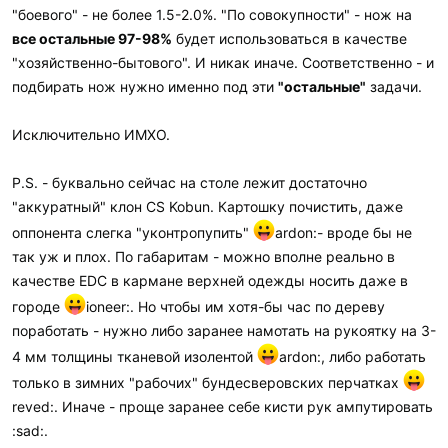
"боевого" - не более 1.5-2.0%. "По совокупности" - нож на
все остальные 97-98%
будет использоваться в качестве
"хозяйственно-бытового". И никак иначе. Соответственно - и
подбирать нож нужно именно под эти
"остальные"
задачи.
Исключительно ИМХО.
P.S. - буквально сейчас на столе лежит достаточно
"аккуратный" клон CS Kobun. Картошку почистить, даже
оппонента слегка "уконтропупить"
ardon:- вроде бы не
так уж и плох. По габаритам - можно вполне реально в
качестве EDC в кармане верхней одежды носить даже в
городе
ioneer:. Но чтобы им хотя-бы час по дереву
поработать - нужно либо заранее намотать на рукоятку на 3-
4 мм толщины тканевой изолентой
ardon:, либо работать
только в зимних "рабочих" бундесверовских перчатках
reved:. Иначе - проще заранее себе кисти рук ампутировать
:sad:.