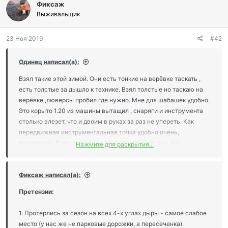
Фиксаж
Выживальщик
23 Ноя 2019
#42
Одинец написал(а):
Взял такие этой зимой. Они есть тонкие на верёвке таскать ,
есть толстые за дышло к технике. Взял толстые но таскаю на
верёвке ,люверсы пробил где нужно. Мне для шабашек удобно.
Это корыто 1.20 из машины вытащил , снаряги и инструмента
столько влезет, что и двоим в руках за раз не упереть. Как
передвижная инструментальная точка удобно очень,
прижилось. В лес выходил с ними всего пару раз, без
Нажмите для раскрытия...
дальнейшего пользования и доделок обобщать не возьмусь, да
и спорить тоже. Хотя чисто для леса лодка-волокуша 3 ,
пожалуй будет удобней, когда себе выбирал набрёл на сие
Фиксаж написал(а):
изделие. Интересно попользовать такую, что бы сравнить
Претензии:
1. Протерлись за сезон на всех 4-х углах дыры - самое слабое
место (у нас же не парковые дорожки, а пересеченка).