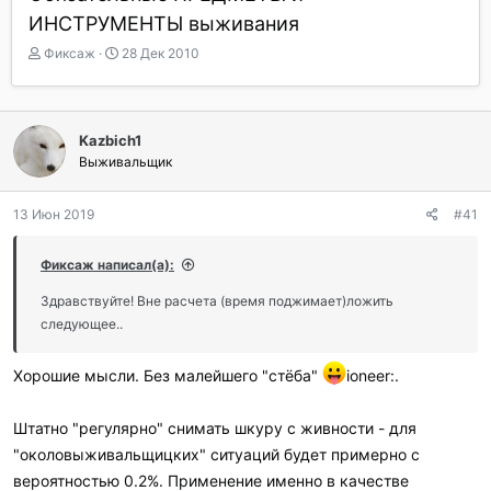
ИНСТРУМЕНТЫ выживания
А
Д
Фиксаж
28 Дек 2010
в
а
т
т
о
а
р
н
Kazbich1
т
а
Выживальщик
е
ч
м
а
ы
л
13 Июн 2019
#41
а
Фиксаж написал(а):
Здравствуйте! Вне расчета (время поджимает)ложить
следующее..
Хорошие мысли. Без малейшего "стёба"
ioneer:.
Штатно "регулярно" снимать шкуру с живности - для
"околовыживальщицких" ситуаций будет примерно с
вероятностью 0.2%. Применение именно в качестве