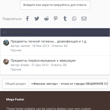
Войдите или зарегистрируйтесь для ответа.
Facebook
Twitter
Reddit
Pinterest
Tumblr
WhatsApp
Электронная 
Поделиться:
Похожие темы
Предметы личной гигиены , дезинфекция и т.д.
Автор: sarmat
16 Янв 2013
Ответы: 64
Прочее
Предметы первоочередные к эвакуации
Автор: Блейз
27 Дек 2012
Ответы: 65
Прочее
Общий раздел
«Фиксаж-метод» - отказ от города ОБЩИННОЕ С
Mega Footer
These footer widgets can be used to display your own custom