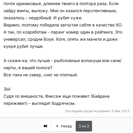
почти одинаковые, длиннее твоего в полтора раза. Если
найду винты, выложу. Мне он казался перспективным,
оказалось - неудобный. И рубит хуже.
Видимо, поэтому победила загнутая сабля в качестве ХО.
А так, по хозработам - паранг номер один в рейтинге. Это
универсал, сродни Боуи. Хотя, опять же мачете и даже
кукря рубит лучше.
А скажи-ка, что лучше - рыболовные волокуши или сани/
нарты, в вашей полосе?
Все-таки не север, снег не плотный.
ЗЫ:
Судя по внешности, Фиксаж еще поживет (Байдена
переживет) - выглядит бодрячком.
Последнее редактирование:
6 Янв 2023
First
Назад
3 из 3