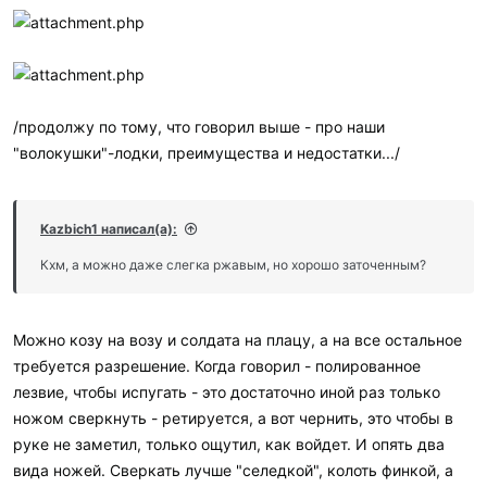
набирается, да с веток тоже стряхивается.
(задрать) - перетащить через ствол лежащего дерева. На воде
должна держать - хотя бы вещи сплавлять вверх или вниз.
Вывод:
проще под такие условия сделать свои. Две
закругленные доски, лист жести по ним и направляющие ребра
(хоть бы даже и дюралевые уголки по всей длине на
заклепках). Это навскидку. Загудронить изнутри вполне можно.
/продолжу по тому, что говорил выше - про наши
У нас лодки такие есть - лист резины от транспортера, да пара
"волокушки"-лодки, преимущества и недостатки.../
(иногда тройка) досок.
(позже нафотаю - размещу - будет понятнее)
Kazbich1 написал(а):
Кхм, а можно даже слегка ржавым, но хорошо заточенным?
Можно козу на возу и солдата на плацу, а на все остальное
требуется разрешение. Когда говорил - полированное
лезвие, чтобы испугать - это достаточно иной раз только
ножом сверкнуть - ретируется, а вот чернить, это чтобы в
руке не заметил, только ощутил, как войдет. И опять два
вида ножей. Сверкать лучше "селедкой", колоть финкой, а