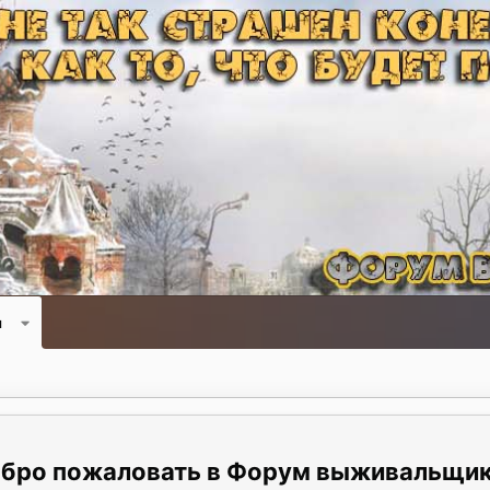
и
Форум выживальщи