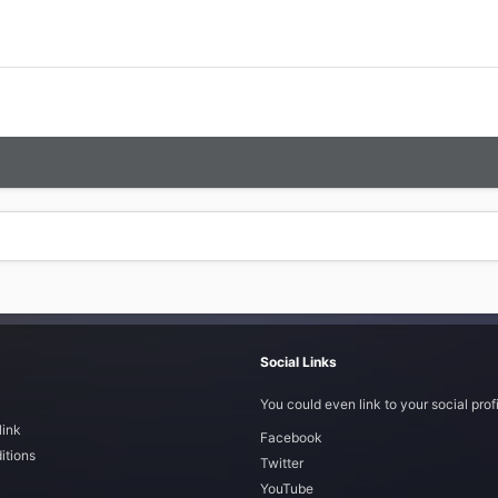
Social Links
You could even link to your social profi
link
Facebook
itions
Twitter
YouTube