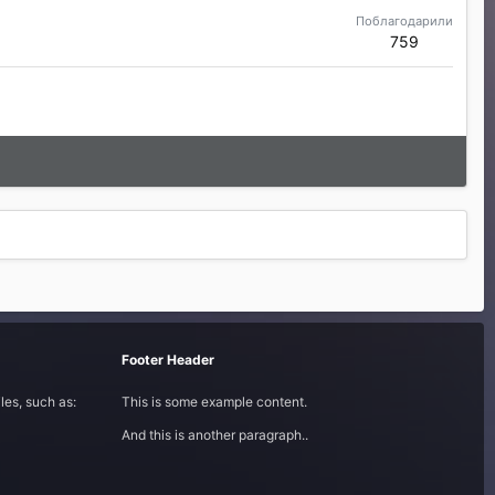
Поблагодарили
759
Footer Header
les, such as:
This is some example content.
And this is another paragraph..