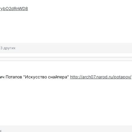
v=yybO2dRnWD8
 3 других
ич Потапов "Искусство снайпера"
http://arch07.narod.ru/potapov/
х