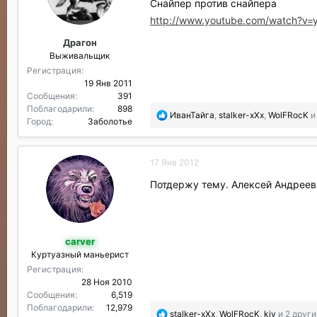
Снайпер против снайпера
д
а
http://www.youtube.com/watch?
р
Драгон
и
Выживальщик
л
и
Регистрация
:
19 Янв 2011
Сообщения
391
Поблагодарили
898
П
ИванТайга
,
stalker-xXx
,
WolFRocK
и
Город
Заболотье
о
б
л
17 Янв 2012
а
г
Потдержу тему. Алексей Андреев
о
д
а
р
carver
и
Куртуазный маньерист
л
и
Регистрация
:
28 Ноя 2010
Сообщения
6,519
Поблагодарили
12,979
П
stalker-xXx
,
WolFRocK
,
kiv
и 2 други