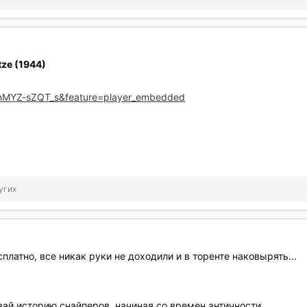
ze (1944)
=nMYZ-sZQT_s&feature=player_embedded
угих
сплатно, все никак руки не доходили и в торенте наковырять...
авай историю снайперов, начиная со времен античности.