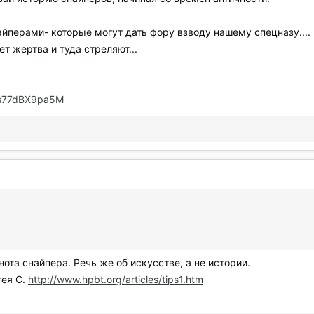
перами- которые могут дать фору взводу нашему спецназу.... 
ет жертва и туда стреляют...
=s77dBX9pa5M
нота снайпера. Речь же об искусстве, а не истории.
гея С.
http://www.hpbt.org/articles/tips1.htm