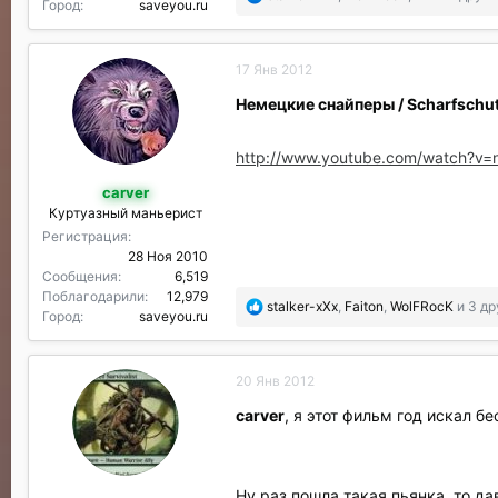
Город
saveyou.ru
о
б
л
17 Янв 2012
а
г
Немецкие снайперы / Scharfschut
о
д
а
http://www.youtube.com/watch?v
р
carver
и
Куртуазный маньерист
л
и
Регистрация
:
28 Ноя 2010
Сообщения
6,519
Поблагодарили
12,979
П
stalker-xXx
,
Faiton
,
WolFRocK
и 3 др
Город
saveyou.ru
о
б
л
20 Янв 2012
а
г
carver
, я этот фильм год искал бе
о
д
а
р
Ну раз пошла такая пьянка, то д