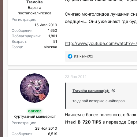
Travolta
и
Барыга
л
постапокалипсиса
и
Считаю монголоидов лучшими снай
:
Регистрация
сердцем... Они уже знают где буд
15 Июл 2010
Сообщения
1,653
Поблагодарили
1,801
Возраст
51
http://www.youtube.com/watch?v
Город
Москва
П
stalker-xXx
о
б
л
23 Янв 2012
а
г
о
Travolta написал(а):
д
а
то давай историю снайперов
р
carver
и
Начнем с более полезного, с блок
Куртуазный маньерист
л
Итак!
B-720 TIPS
в переводе Сер
и
Регистрация
:
28 Ноя 2010
Сообщения
6,519