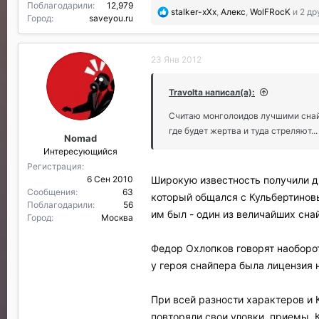
Поблагодарили
12,979
П
stalker-xXx
,
Алекс
,
WolFRocK
и 2 др
Город
saveyou.ru
о
б
л
23 Янв 2012
а
г
о
Travolta написал(а):
д
а
Считаю монголоидов лучшими снайп
р
где будет жертва и туда стреляют...
Nomad
и
Интересующийся
л
и
Регистрация
:
Широкую известность получили дв
6 Сен 2010
Сообщения
63
который общался с Кульбертиновы
Поблагодарили
56
им был - один из величайших сна
Город
Москва
Федор Охлопков говорят наоборот
у героя снайпера была лицензия 
При всей разности характеров и 
повторяли свои уловки, приемы. 