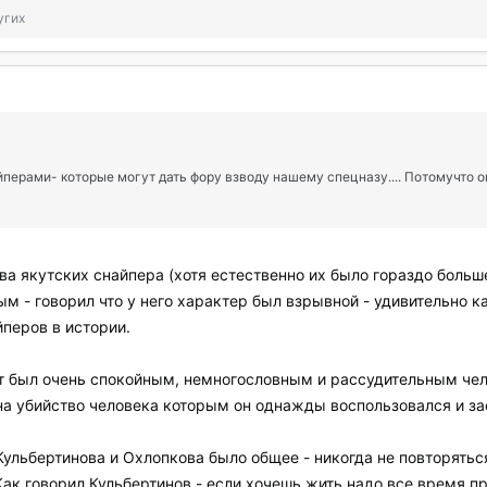
угих
ерами- которые могут дать фору взводу нашему спецназу.... Потомучто он
а якутских снайпера (хотя естественно их было гораздо больш
м - говорил что у него характер был взрывной - удивительно ка
йперов в истории.
 был очень спокойным, немногословным и рассудительным челов
на убийство человека которым он однажды воспользовался и за
Кульбертинова и Охлопкова было общее - никогда не повторяться
Как говорил Кульбертинов - если хочешь жить надо все время 