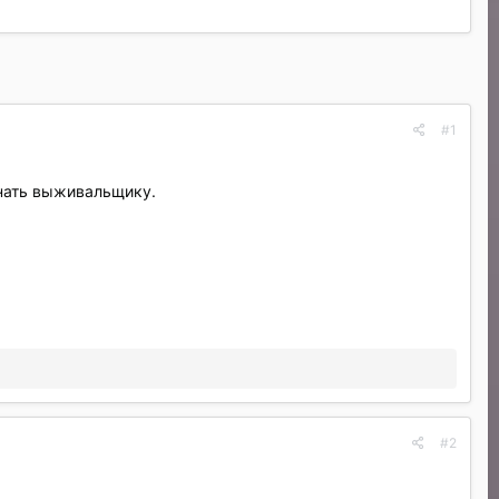
#1
знать выживальщику.
#2