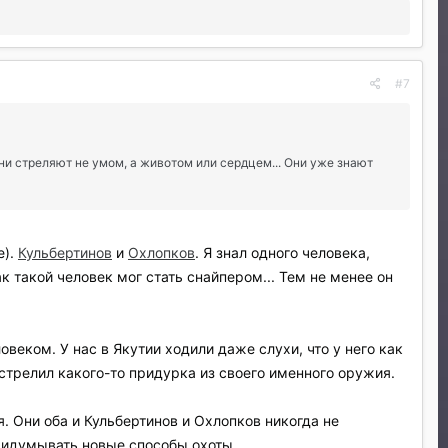
#7
и стреляют не умом, а животом или сердцем... Они уже знают
е).
Кульбертинов
и
Охлопков
. Я знал одного человека,
к такой человек мог стать снайпером... Тем не менее он
еком. У нас в Якутии ходили даже слухи, что у него как
стрелил какого-то придурка из своего именного оружия.
. Они оба и Кульбертинов и Охлопков никогда не
придумывать новые способы охоты.