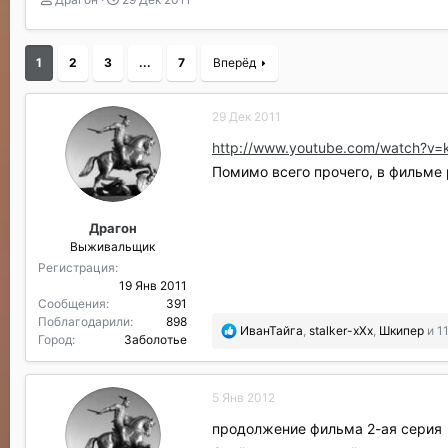
в
а
т
т
о
а
1
2
3
...
7
Вперёд
р
н
т
а
е
ч
29 Дек 2011
м
а
ы
л
http://www.youtube.com/watch?v
а
Помимо всего прочего, в фильме
Драгон
Выживальщик
Регистрация
19 Янв 2011
Сообщения
391
Поблагодарили
898
П
ИванТайга
,
stalker-xXx
,
Шкипер
и 1
Город
Заболотье
о
б
л
5 Янв 2012
а
г
продолжение фильма 2-ая серия
о