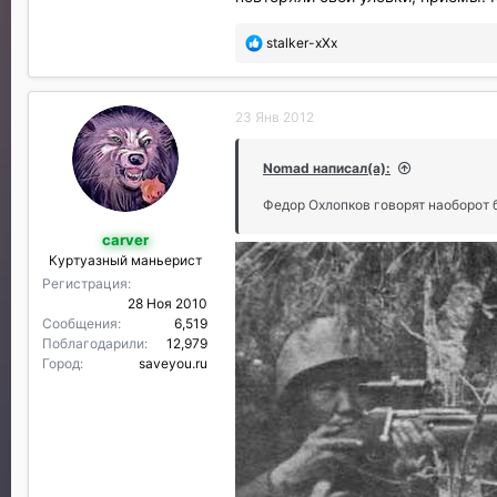
П
stalker-xXx
о
б
л
23 Янв 2012
а
г
о
Nomad написал(а):
д
а
Федор Охлопков говорят наоборот
р
carver
и
Куртуазный маньерист
л
и
Регистрация
:
28 Ноя 2010
Сообщения
6,519
Поблагодарили
12,979
Город
saveyou.ru