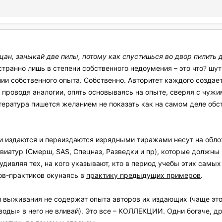
цан, заныкай две пилы, потому как спустишься во двор пилить д
странно лишь в степени собственного недоумения – это что? шу
ии собственного опыта. Собственно. Авторитет каждого создает
проводя аналогии, опять основываясь на опыте, сверяя с чужи
ература пишется желанием не показать как на самом деле обст
ни издаются и переиздаются изрядными тиражами несут на обл
иатур (Смерш, SAS, Спецназ, Разведки и пр), которые должны 
удивляя тех, на кого указывают, кто в период учебы этих самых
ов-практиков окунаясь в
практику предыдущих примеров
.
и выживания не содержат опыта авторов их издающих (чаще этог
воды» в него не вливай). Это все – КОЛЛЕКЦИИ. Одни богаче, дру