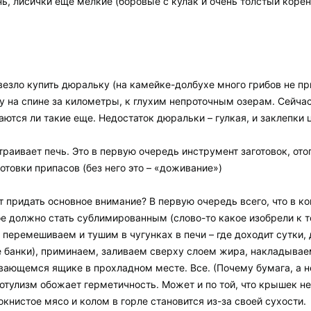
ь, лисички еще мелкие (боровые с кулак и очень толстый корень
овезло купить дюральку (на камейке-долбухе много грибов не пр
 на спине за километры, к глухим непроточным озерам. Сейчас
аются ли такие еще. Недостаток дюральки – гулкая, и заклепки
аивает печь. Это в первую очередь инструмент заготовок, от
товки припасов (без него это – «доживание»)
 придать основное внимание? В первую очередь всего, что в ко
орое должно стать сублимированным (слово-то какое изобрели к 
, перемешиваем и тушим в чугунках в печи – где доходит сутки
 банки), приминаем, заливаем сверху слоем жира, накладыва
ющемся ящике в прохладном месте. Все. (Почему бумага, а не 
ботулизм обожает герметичность. Может и по той, что крышек н
книстое мясо и колом в горле становится из-за своей сухости.