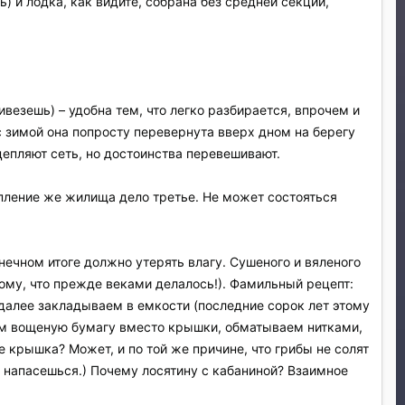
) и лодка, как видите, собрана без средней секции,
ивезешь) – удобна тем, что легко разбирается, впрочем и
 зимой она попросту перевернута вверх дном на берегу
 цепляют сеть, но достоинства перевешивают.
опление же жилища дело третье. Не может состояться
нечном итоге должно утерять влагу. Сушеного и вяленого
тому, что прежде веками делалось!). Фамильный рецепт:
, далее закладываем в емкости (последние сорок лет этому
ем вощеную бумагу вместо крышки, обматываем нитками,
крышка? Может, и по той же причине, что грибы не солят
е напасешься.) Почему лосятину с кабаниной? Взаимное