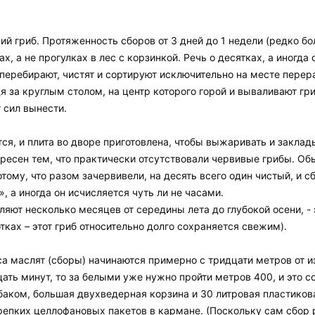
ий гриб. Протяженность сборов от 3 дней до 1 недели (редко б
х, а не прогулках в лес с корзинкой. Речь о десятках, а иногд
 перебирают, чистят и сортируют исключительно на месте пере
дя за круглым столом, на центр которого горой и вываливают г
 сил вынести.
тся, и плита во дворе приготовлена, чтобы выжаривать и заклад
нтересен тем, что практически отсутствовали червивые грибы. 
отому, что разом зачервивели, на десять всего один чистый, и 
», а иногда он исчисляется чуть ли не часами.
ляют несколько месяцев от середины лета до глубокой осени, - 
ках – этот гриб относительно долго сохраняется свежим).
а маслят (сборы) начинаются примерно с тридцати метров от из
цать минут, то за белыми уже нужно пройти метров 400, и это 
аком, большая двухведерная корзина и 30 литровая пластикова
репких целлофановых пакетов в кармане. (Поскольку сам сбор 