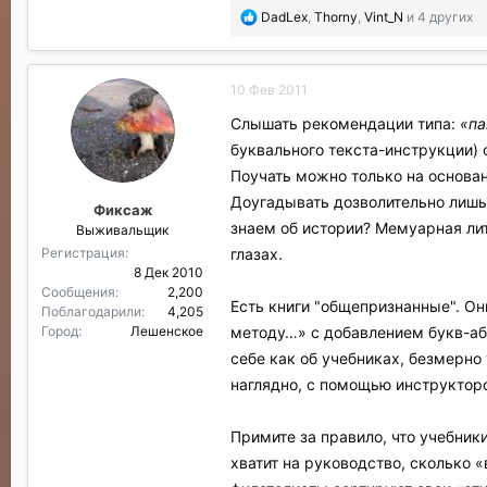
П
DadLex
,
Thorny
,
Vint_N
и 4 других
о
б
л
10 Фев 2011
а
г
Слышать рекомендации типа:
«па
о
буквального текста-инструкции) 
д
а
Поучать можно только на основан
р
Доугадывать дозволительно лишь 
Фиксаж
и
знаем об истории? Мемуарная лит
Выживальщик
л
и
глазах.
Регистрация
:
8 Дек 2010
Сообщения
2,200
Есть книги "общепризнанные". О
Поблагодарили
4,205
методу…» с добавлением букв-абв
Город
Лешенское
себе как об учебниках, безмерно 
наглядно, с помощью инструктор
Примите за правило, что учебник
хватит на руководство, сколько «