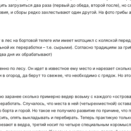
ть загрузиться два раза (первый до обеда, второй после), но сл
овия, и сборы редко захлестывают один другой. На фото грибы 
 лес на бортовой телеге или имеет мотоцикл с коляской перед
ьной их переработки – т.е. сырыми). Согласно традициям за гри
 два дня их обрабатывают)
нно по лесу. Он идет в известное ему место и нарезает сколько
 в огород, да берут то свежее, что необходимо с грядок. Но это 
наю заранее сколько примерно ведер возьму с каждого «остров
еработать. Случалось, что места в ней (четырехместной) оста
 борта и горой. Но такое не получило развитие по причине, чт
осить, опять выкладывать и перебирать. Теперь практикую тольк
резают в ведра, третий носит по четыре специальным коромысл