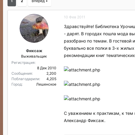
1
2
Вперёд
р
н
т
а
е
ч
10 Фев 2011
м
а
ы
л
Здравствуйте! Библиотека Урочищ
а
- дарят. В городах пошла мода вы
разобрано по темам. В гостевой и
буквально все полки в 3-х жилых
Фиксаж
рекомендации книг тематических
Выживальщик
Регистрация
8 Дек 2010
Сообщения
2,200
Поблагодарили
4,205
Город
Лешенское
С уважением к практикам, к тем 
Александр Фиксаж.