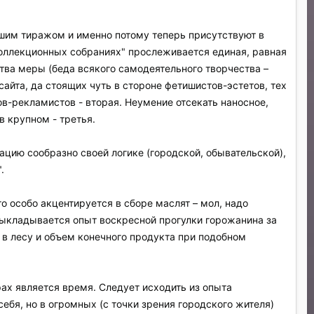
шим тиражом и именно потому теперь присутствуют в
"коллекционных собраниях" прослеживается единая, равная
ства меры (беда всякого самодеятельного творчества –
айта, да стоящих чуть в стороне фетишистов-эстетов, тех
ов-рекламистов - вторая. Неумение отсекать наносное,
в крупном - третья.
ацию сообразно своей логике (городской, обывательской),
.
то особо акцентируется в сборе маслят – мол, надо
выкладывается опыт воскресной прогулки горожанина за
 в лесу и объем конечного продукта при подобном
рах является время. Следует исходить из опыта
ебя, но в огромных (с точки зрения городского жителя)