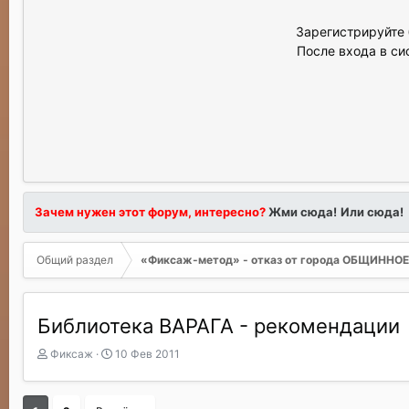
Зарегистрируйте 
После входа в си
Зачем нужен этот форум, интересно?
Жми сюда!
Или сюда!
Общий раздел
«Фиксаж-метод» - отказ от города ОБЩИНН
Библиотека ВАРАГА - рекомендации
А
Д
Фиксаж
10 Фев 2011
в
а
т
т
о
а