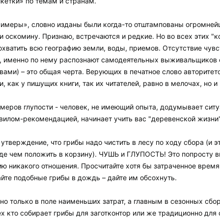
кетки» по темам и странам.
римеры», словно изданы были когда-то отштампованы огромней
и оскомину. Признаю, встречаются и редкие. Но во всех этих 
 охватить всю географию земли, воды, приемов. Отсутствие чув
я, именно по нему распознают самодеятельных выживальщиков с
вами) – это общая черта. Верующих в печатное слово авторитет
, как у пишущих книги, так их читателей, равно в мелочах, но и 
меров глупости - человек, не имеющий опыта, додумывает ситу
вилом-рекомендацией, начинает учить вас "деревенской жизни"
утверждение, что грибы надо чистить в лесу по ходу сбора (и э
де чем положить в корзину). ЧУШЬ и ГЛУПОСТЬ! Это попросту 
 никакого отношения. Просчитайте хотя бы затраченное время
айте подобные грибы в дождь – дайте им обсохнуть.
о только в поле наименьших затрат, а главным в сезонных сбо
 кто собирает грибы для заготконтор или же традиционно для с