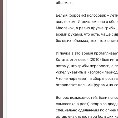
объемах.
Белый (боровик) колосовик – летн
всплеском. И речь именно о сбора
Масленок, а равно другие грибы,
всеми руками, что есть, чаще си
больших объемах, тех что хватает
И печка в это время протапливае
Кстати, этот сезон (2010) был и
потому, что грибы переросли, а п
успел ухватить в «золотой период
Что не червивеет, и сборы состав
отправляют целыми фурами на лот
Вопрос возможностей. Если полос
самосевка в рост) ведро за двад
специально сделанным по спине б
оставлена), плюс пара больших к