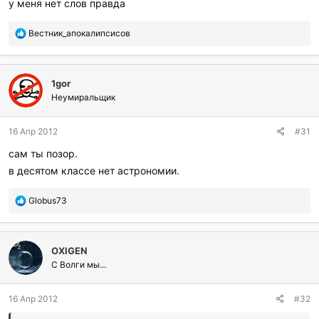
у меня нет слов правда
П
Вестник_апокалипсисов
о
б
л
1gor
а
г
Неумиральщик
о
д
16 Апр 2012
#31
а
р
сам ты позор.
и
в десятом классе нет астрономии.
л
и
:
П
Globus73
о
б
л
OXIGEN
а
г
С Волги мы...
о
д
16 Апр 2012
#32
а
р