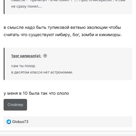
не сразу понял....
в смысле надо быть тупиковой ветвью эволюции чтобы
считать что существуют нибиру, бог, зомби и кикиморы.
1gor написал(а):
сам ты позор.
в десятом классе нет астрономии.
у меня в 10 была так что ололо
Спойлер
П
Globus73
о
б