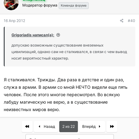
Модератор форума
г
Команда форума
о
д
16 Апр 2012
#40
а
р
и
Grigoriadis написал(а):
л
и
допускаю возможным существование внеземных
:
цивилизаций, однако сам не сталкивался, в связи с чем вывод
носит вероятностный характер.
Я сталкивался. Трижды. Два раза в детстве и один раз,
служа в армии. В армии со мной НЕЧТО видели еще пять
человек. После этого многое пересмотрел. Во всякую
лабуду магическую не верю, а в существование
неизвестных миров верю.
First
Last
Назад
2 из 22
Вперёд