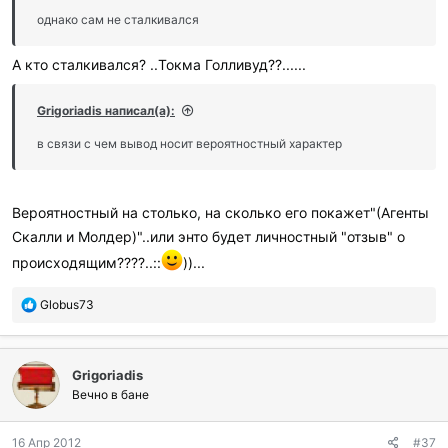
и
однако сам не сталкивался
:
А кто сталкивался? ..Токма Голливуд??......
Grigoriadis написал(а):
в связи с чем вывод носит вероятностный характер
Вероятностный на столько, на сколько его покажет"(Агенты
Скалли и Молдер)"..или энто будет личностный "отзыв" о
происходящим????..::
))...
П
Globus73
о
б
л
Grigoriadis
а
г
Вечно в бане
о
д
16 Апр 2012
#37
а