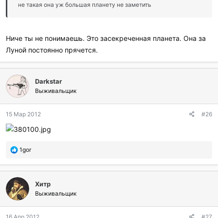
не такая она уж большая планету не заметить
Ниче ты не понимаешь. Это засекреченная планета. Она за
Луной постоянно прячется.
Darkstar
Выживальщик
15 Мар 2012
#26
П
1gor
о
б
л
Хитр
а
г
Выживальщик
о
д
16 Апр 2012
#27