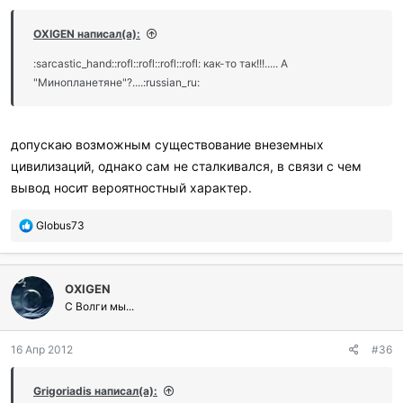
р
и
OXIGEN написал(а):
л
и
:sarcastic_hand::rofl::rofl::rofl::rofl: как-то так!!!..... А
:
"Минопланетяне"?....:russian_ru:
допускаю возможным существование внеземных
цивилизаций, однако сам не сталкивался, в связи с чем
вывод носит вероятностный характер.
П
Globus73
о
б
л
OXIGEN
а
г
С Волги мы...
о
д
16 Апр 2012
#36
а
р
и
Grigoriadis написал(а):
л