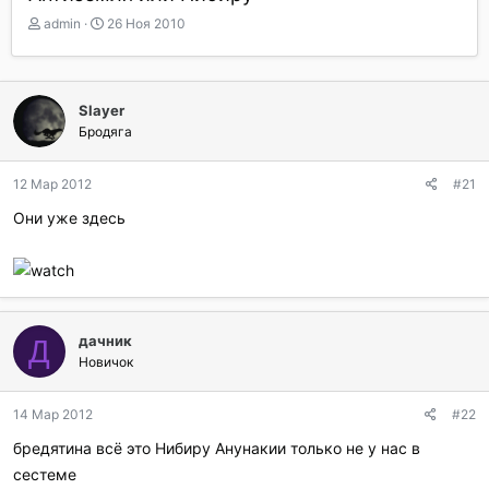
А
Д
admin
26 Ноя 2010
в
а
т
т
о
а
р
н
Slayer
т
а
Бродяга
е
ч
м
а
ы
л
12 Мар 2012
#21
а
Они уже здесь
дачник
Д
Новичок
14 Мар 2012
#22
бредятина всё это Нибиру Анунакии только не у нас в
сестеме