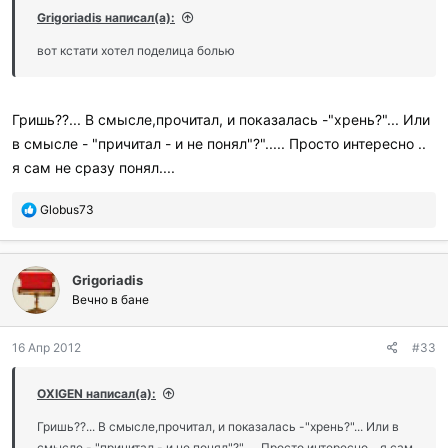
и
Grigoriadis написал(а):
л
и
вот кстати хотел поделица болью
:
Гришь??... В смысле,прочитал, и показалась -"хрень?"... Или
в смысле - "причитал - и не понял"?"..... Просто интересно ..
я сам не сразу понял....
П
Globus73
о
б
л
Grigoriadis
а
г
Вечно в бане
о
д
16 Апр 2012
#33
а
р
и
OXIGEN написал(а):
л
и
Гришь??... В смысле,прочитал, и показалась -"хрень?"... Или в
:
смысле - "причитал - и не понял"?"..... Просто интересно .. я сам