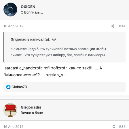
л
OXIGEN
а
г
С Волги мы...
о
д
16 Апр 2012
#34
а
р
и
Grigoriadis написал(а):
л
и
в смысле надо быть тупиковой ветвью эволюции чтобы
:
считать что существуют нибиру, бог, зомби и кикиморы.
:sarcastic_hand::rofl::rofl::rofl::rofl: как-то так!!!..... А
"Минопланетяне"?....:russian_ru:
П
Globus73
о
б
л
Grigoriadis
а
г
Вечно в бане
о
д
16 Апр 2012
#35
а