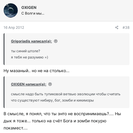
л
OXIGEN
а
г
С Волги мы...
о
д
16 Апр 2012
#38
а
р
и
Grigoriadis написал(а):
л
и
ты синий штоле?
:
я тебя не разумею =)
Ну мазаный.. но не на столько...
OXIGEN написал(а):
смысле надо быть тупиковой ветвью эволюции чтобы считать
что существуют нибиру, бог, зомби и кикиморы
В смысле, я понял, что ты энто не воспринимаешь?.... Ны
дык я тоже... только на счёт Бога и зомби покурю
покамест....