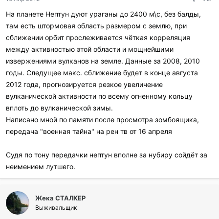
а
р
На планете Нептун дуют ураганы до 2400 м\с, без балды,
и
там есть штормовая область размером с землю, при
л
и
сближении орбит прослеживается чёткая корреляция
:
между активностью этой области и мощнейшими
извержениями вулканов на земле. Данные за 2008, 2010
годы. Следущее макс. сближение будет в конце августа
2012 года, прогнозируется резкое увеличение
вулканической активности по всему огненному кольцу
вплоть до вулканической зимы.
Написано мной по памяти после просмотра зомбоящика,
передача "военная тайна" на рен тв от 16 апреля
Судя по тону передачки нептун вполне за нубиру сойдёт за
неимением лутшего.
Жека СТАЛКЕР
Выживальщик