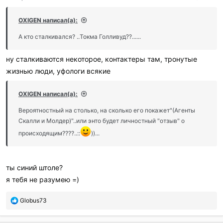
р
и
OXIGEN написал(а):
л
и
А кто сталкивался? ..Токма Голливуд??......
:
ну сталкиваются некоторое, контактеры там, тронутые
жизнью люди, уфологи всякие
OXIGEN написал(а):
Вероятностный на столько, на сколько его покажет"(Агенты
Скалли и Молдер)"..или энто будет личностный "отзыв" о
происходящим????..::
))...
ты синий штоле?
я тебя не разумею =)
П
Globus73
о
б