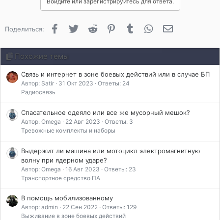
Войдите или зарегистрируйтесь для ответа.
Facebook
Twitter
Reddit
Pinterest
Tumblr
WhatsApp
Электронная 
Поделиться:
Похожие темы
Связь и интернет в зоне боевых действий или в случае БП
Автор: Satir
31 Окт 2023
Ответы: 24
Радиосвязь
Спасательное одеяло или все же мусорный мешок?
Автор: Omega
22 Авг 2023
Ответы: 3
Тревожные комплекты и наборы
Выдержит ли машина или мотоцикл электромагнитную
волну при ядерном ударе?
Автор: Omega
16 Авг 2023
Ответы: 23
Транспортное средство ПА
В помощь мобилизованному
Автор: admin
22 Сен 2022
Ответы: 129
Выживание в зоне боевых действий