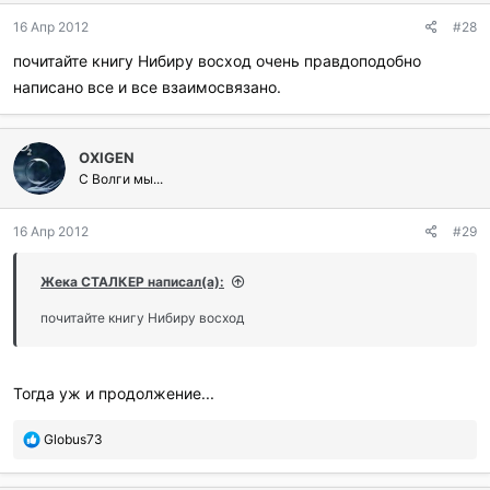
16 Апр 2012
#28
почитайте книгу Нибиру восход очень правдоподобно
написано все и все взаимосвязано.
OXIGEN
С Волги мы...
16 Апр 2012
#29
Жека СТАЛКЕР написал(а):
почитайте книгу Нибиру восход
Тогда уж и продолжение...
П
Globus73
о
б