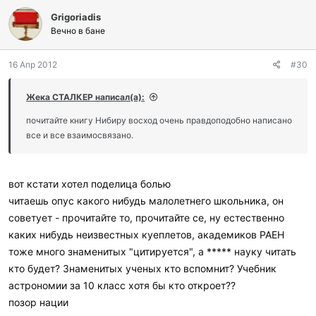
л
Grigoriadis
а
г
Вечно в бане
о
д
16 Апр 2012
#30
а
р
и
Жека СТАЛКЕР написал(а):
л
и
почитайте книгу Нибиру восход очень правдоподобно написано
:
все и все взаимосвязано.
вот кстати хотел поделица болью
читаешь опус какого нибудь малолетнего школьника, он
советует - прочитайте то, прочитайте се, ну естественно
каких нибудь неизвестных куеплетов, академиков РАЕН
тоже много знаменитых "цитируется", а ***** науку читать
кто будет? Знаменитых ученых кто вспомнит? Учебник
астрономии за 10 класс хотя бы кто откроет??
позор нации