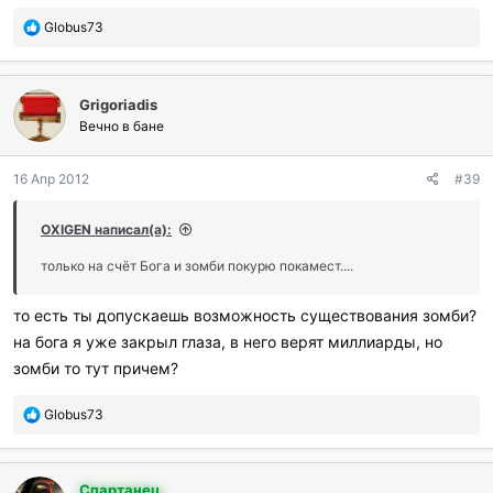
П
Globus73
о
б
л
Grigoriadis
а
г
Вечно в бане
о
д
16 Апр 2012
#39
а
р
и
OXIGEN написал(а):
л
и
только на счёт Бога и зомби покурю покамест....
:
то есть ты допускаешь возможность существования зомби?
на бога я уже закрыл глаза, в него верят миллиарды, но
зомби то тут причем?
П
Globus73
о
б
л
Спартанец
а