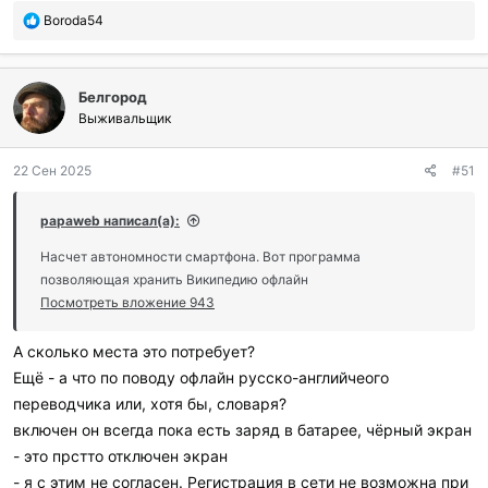
П
Boroda54
о
б
л
Белгород
а
г
Выживальщик
о
д
22 Сен 2025
#51
а
р
и
papaweb написал(а):
л
и
Насчет автономности смартфона. Вот программа
:
позволяющая хранить Википедию офлайн
Посмотреть вложение 943
А сколько места это потребует?
Ещё - а что по поводу офлайн русско-английчеого
переводчика или, хотя бы, словаря?
включен он всегда пока есть заряд в батарее, чёрный экран
- это прстто отключен экран
- я с этим не согласен. Регистрация в сети не возможна при