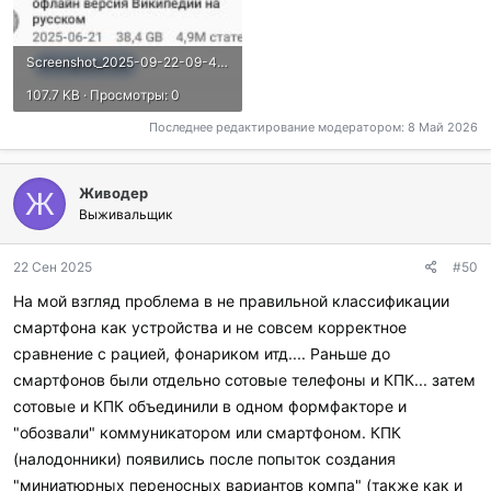
Screenshot_2025-09-22-09-46-48-222_org.kiwix.kiwixmobile-edit.jpg
107.7 KB · Просмотры: 0
Последнее редактирование модератором:
8 Май 2026
Живодер
Ж
Выживальщик
22 Сен 2025
#50
На мой взгляд проблема в не правильной классификации
смартфона как устройства и не совсем корректное
сравнение с рацией, фонариком итд.... Раньше до
смартфонов были отдельно сотовые телефоны и КПК... затем
сотовые и КПК объединили в одном формфакторе и
"обозвали" коммуникатором или смартфоном. КПК
(налодонники) появились после попыток создания
"миниатюрных переносных вариантов компа" (также как и