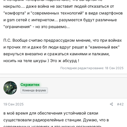
действия.
накрыло.... даже война не заставит людей отказаться от
"комфорта" и "современных технологий" в виде смартфонов
и gsm сетей с интернетом... разумеется будут различные
"ограничения" - но это решаемо...
П.С. Вообще считаю предрассудком мнение, что при войнах
и прочих лп и даже бп люди вдруг решат в "каменный век"
вернуться внезапно и сражаться камнями и палками,
носить на теле шкуры ) Это ж абсурд !
Последнее редактирование:
18 Сен 2025
Скржитек
Команда форума
19 Сен 2025
#42
в моё время для обеспечения устойчивой связи
существовали радиорелейные станции. Думаю, что в
современных условиях и это можно организовать.