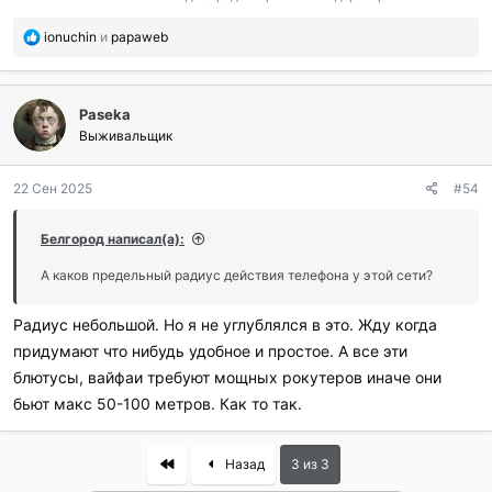
лопастей я поломал. Причем, там материал, который
П
ionuchin
и
papaweb
дихлорэтаном не клеится, вот и лежит теперь эта игрушка,
о
ждет либо мусорки, либо ремонта.
б
л
Paseka
а
г
Выживальщик
о
д
22 Сен 2025
#54
а
р
и
Белгород написал(а):
л
и
А каков предельный радиус действия телефона у этой сети?
:
Радиус небольшой. Но я не углублялся в это. Жду когда
придумают что нибудь удобное и простое. А все эти
блютусы, вайфаи требуют мощных рокутеров иначе они
бьют макс 50-100 метров. Как то так.
First
Назад
3 из 3