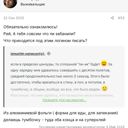
г
Выживальщик
о
д
22 Сен 2025
#53
а
р
Обязательно ознакомлюсь!
и
Рей, А тебя совсем что ли забанили?
л
и
Что приходится под этим логином писать?
:
ionuchin написал(а):
если в пределах цензуры, то сплошной "пи-ик" будет
За
одну зарядку мне удавалось совершить с десяток полетов,
средней продолжительностью около 3 секунд. Этого было
достаточно, чтобы врезаться в стену, в пол, в потолок, в
тумобочку, в общем, вообще, во все, что было рядом.
Максимум, что мне удалось, это на высоте около полуметра,
Нажмите для раскрытия...
очень-очень медленно, пролететь по коридору 3,5 метра. В
конце, с трудом остановился, даже удалось развернуться. Но,
Из алюминиевой фольги ( форма для еды, для запекания)
когда полетел обратно, то перепутал рычаги на джойстике и, в
делаешь тумбочку - туда оба конца и на суперклей
очередной раз влепился в шкаф
В конце концов, - шуму
много, ваосторг, конечно, тоже присутствовал, но защиту
Последнее редактирование модератором:
8 Май 2026