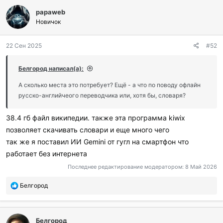
papaweb
Новичок
22 Сен 2025
#52
Белгород написал(а):
А сколько места это потребует? Ещё - а что по поводу офлайн
русско-английчеого переводчика или, хотя бы, словаря?
38.4 гб файл википедии. также эта программа kiwix
позволяет скачивать словари и еще много чего
так же я поставил ИИ Gemini от гугл на смартфон что
работает без интернета
Последнее редактирование модератором:
8 Май 2026
П
Белгород
о
б
л
Белгород
а