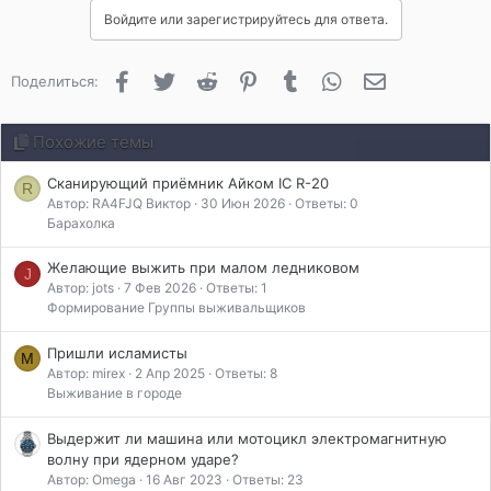
Войдите или зарегистрируйтесь для ответа.
Facebook
Twitter
Reddit
Pinterest
Tumblr
WhatsApp
Электронная 
Поделиться:
Похожие темы
Сканирующий приёмник Айком IC R-20
R
Автор: RA4FJQ Виктор
30 Июн 2026
Ответы: 0
Барахолка
Желающие выжить при малом ледниковом
J
Автор: jots
7 Фев 2026
Ответы: 1
Формирование Группы выживальщиков
Пришли исламисты
M
Автор: mirex
2 Апр 2025
Ответы: 8
Выживание в городе
Выдержит ли машина или мотоцикл электромагнитную
волну при ядерном ударе?
Автор: Omega
16 Авг 2023
Ответы: 23