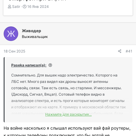
А
Д
Satir
16 Янв 2024
в
а
т
т
о
а
р
н
Живодер
Ж
т
а
Выживальщик
е
ч
м
а
ы
л
18 Сен 2025
#41
а
Paseka написал(а):
Сомнительно. Для вышек надо электричество. Которого на
ЛБС нет. Много раз видел как дроны выносят антенны
сотовойц связи. Там есть связь, но старлинк. И мессенжеры.
(Дискорд, Сигнал, Вяцап). Сотовый телефон видно в
анализаторе спектра, и есть проги которые мониторят сигналы
и отображают их на карте. К примеру в московской области так
ловят шашлычников в лесу. По сигналам с мобильников. Если
Нажмите для раскрытия...
несколько на одном месте пару часов то это пикники и
шашлыки с алкоголем. И их там ловят и штрафуют. И проще
На войне насколько я слышал используют вай фай роутеры,
простого туда запустить какой нибудь снаряд. Если там боевые
к которым телефоны подключают, что бы артой не