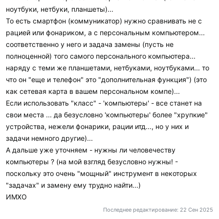
ноутбуки, нетбуки, планшеты)...
То есть смартфон (коммуникатор) нужно сравнивать не с
рацией или фонариком, а с персональным компьютером...
соответственно у него и задача замены (пусть не
полноценной) того самого персонального компьютера...
наряду с теми же планшетами, нетбуками, ноутбуками... то
что он "еще и телефон" это "дополнительная функция") (это
как сетевая карта в вашем персональном компе)...
Если использовать "класс" - 'компьютеры' - все станет на
свои места ... да безусловно 'компьютеры' более "хрупкие"
устройства, нежели фонарики, рации итд..., но у них и
задачи немного другие)...
А дальше уже уточняем - нужны ли человечеству
компьютеры ? (на мой взгляд безусловно нужны! -
поскольку это очень "мощный" инструмент в некоторых
"задачах" и замену ему трудно найти...)
ИМХО
Последнее редактирование:
22 Сен 2025