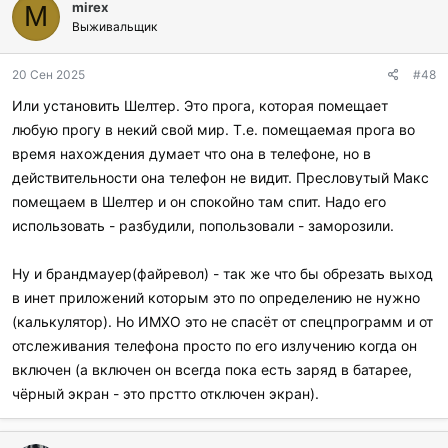
mirex
M
Выживальщик
20 Сен 2025
#48
Или установить Шелтер. Это прога, которая помещает
любую прогу в некий свой мир. Т.е. помещаемая прога во
время нахождения думает что она в телефоне, но в
действительности она телефон не видит. Пресловутый Макс
помещаем в Шелтер и он спокойно там спит. Надо его
использовать - разбудили, попользовали - заморозили.
Ну и брандмауер(файревол) - так же что бы обрезать выход
в инет приложений которым это по определению не нужно
(калькулятор). Но ИМХО это не спасёт от спецпрограмм и от
отслеживания телефона просто по его излучению когда он
включен (а включен он всегда пока есть заряд в батарее,
чёрный экран - это прстто отключен экран).