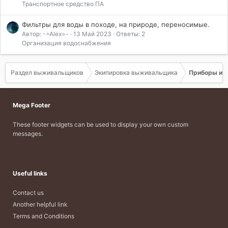
Транспортное средство ПА
Фильтры для воды в походе, на природе, переносимые.
Автор: -=Аlex=-
13 Май 2023
Ответы: 2
Организация водоснабжения
Раздел выживальщиков
Экипировка выживальщика
Приборы и о
Mega Footer
These footer widgets can be used to display your own custom
messages.
Useful links
Contact us
Another helpful link
Terms and Conditions