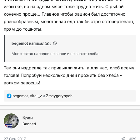
избытке, но на одном мясе тоже трудно жить. С рыбой
конечно проще... Главное чтобы рацион был достаточно
разнообразным, монотонная еда так быстро осточертевает,
прям до тошноты.
begemot написал(а):
Множество народов не знали и не знают хлеба.
Так они издревле так привыкли жить, а для нас, хлеб всему
голова! Попробуй несколько дней прожить без хлеба -
волком завоешь!
П
begemot
,
Vitali_v
и
Zmeygorynych
о
б
л
Крон
а
г
Banned
о
д
27 Сен 2017
#29