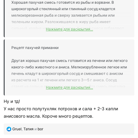
Хорошая пахучая смесь готовится из рыбы и ворвани. В
широкогорлый стеклянный или глиняный сосуд кладется
мелкоизрезанная рыба и сверху заливается рыбьим или
тюленьим жиром. Разложившаяся в жиру рыба имеет
сильный, крайне неприятный запах. К такой смеси добавляют
Нажмите для раскрытия...
мускус из расчета на 1 л смеси 4 г мускуса, 3,5 г анисового
масла и 0,25г камфары. Эту пахучую смесь можно применять в
течение всей зимы при прокладывании потаска, при
Рецепт пахучей приманки
применении пахучих столбиков и т. д.
Другая хорошо пахучая смесь готовится из печени или легкого
какого-либо животного и аниса. Мелкоизрубленное легкое или
печень кладут в широкогорлый сосуд и смешивают с анисом
из расчета на 1 кг печени или легкого 3—5 г аниса. Сосуд
ставят на солнце до полного разложения. Эта смесь пригодна
Нажмите для раскрытия...
для применения во все времена года.
Ну и тд!
У нас просто полутухляк потрохов и сала + 2-3 капли
анисового масла. Короче много рецептов.
П
Gruel
,
Татия
и
bor
о