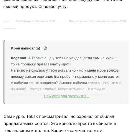
южный продукт. Спасибо, учту.
---------- Сообщение добавлено в 23:22 ---------- Предыдущее сообщение размещено в 23:10
----------
Крон написал(а):
begemot
, А Табака еще у тебя не увидел (если сам не куришь -
то на продажу при БП влет уйдет!)
Не знаю на сколько у тебя актуально - но у меня море волков,
посему сажал еще анис (на пробу) - нормально у меня растет.
А кабачки то что задвинул? Именно кабачки толстошкурные (не
цуккини) - растут отлично, неприхотливые - и отлично
хранятся. Многообразное применение - хоть живности
Нажмите для раскрытия...
домашней, хоть вкуснейшую икру делать, хоть мариновать,
хоть пюрешки детям!
Цуккини - не хранятся, а нормальные кабачки - у меня отлично
Сам курю. Табак присматривал, но охренел от обилия
до весны лежат.
предлагаемых сортов. Это коноплю просто выбирать в
голландском каталоге. Короче - сам читаю, жду