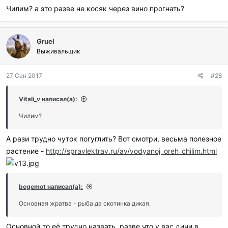
Чилим? а это разве не косяк через вино прогнать?
Gruel
Выживальщик
27 Сен 2017
#28
Vitali_v написал(а):
Чилим?
А рази трудно чуток погуглить? Вот смотри, весьма полезное
растение -
http://spravlektrav.ru/av/vodyanoj_oreh_chilim.html
begemot написал(а):
Основная жратва - рыба да скотинка дикая.
Основной то её трудно назвать, разве что у вас дичи в