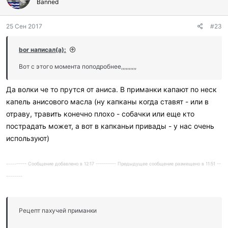
г
Banned
о
д
25 Сен 2017
#23
а
р
и
bor написал(а):
л
и
Вот с этого момента поподробнее,,,,,,,,,,
:
Да волки че то прутся от аниса. В приманки капают по неск
капель анисового масла (ну капканы когда ставят - или в
отраву, травить конечно плохо - собачки или еще кто
пострадать может, а вот в капканьи привады - у нас очень
используют)
---------- Сообщение добавлено в 12:17 ---------- Предыдущее сообщение размещено в 11:51 --
--------
Рецепт пахучей приманки