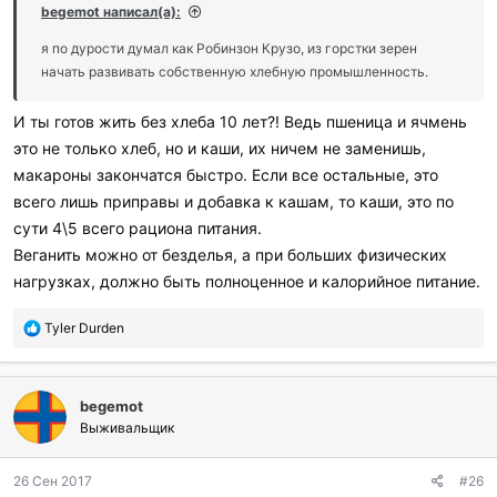
begemot написал(а):
я по дурости думал как Робинзон Крузо, из горстки зерен
начать развивать собственную хлебную промышленность.
И ты готов жить без хлеба 10 лет?! Ведь пшеница и ячмень
это не только хлеб, но и каши, их ничем не заменишь,
макароны закончатся быстро. Если все остальные, это
всего лишь приправы и добавка к кашам, то каши, это по
сути 4\5 всего рациона питания.
Веганить можно от безделья, а при больших физических
нагрузках, должно быть полноценное и калорийное питание.
П
Tyler Durden
о
б
л
begemot
а
г
Выживальщик
о
д
26 Сен 2017
#26
а