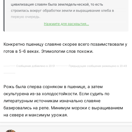
цивилизация славян была земледельческой, то есть
строилась вокруг обработки земли и выращивание хлеба в
первую очередь.
Нажмите для раскрытия...
Каша - это ведь тоже разновидность приготовления зерна
различного
reved:
Конкретно пшеницу славяне скорее всего позаимствовали у
готов в 5-6 веках. Этимологии слов похожи.
---------- Сообщение добавлено в 20:51 ---------- Предыдущее сообщение размещено в 20:49
----------
Рожь была сперва сорняком в пшенице, а затем
окультурена из-за холодостойкости. Если судить по
литературным источникам изначально славяне
базировались на репе. Минимум мороки с выращиванием
на севере и максимум урожая.