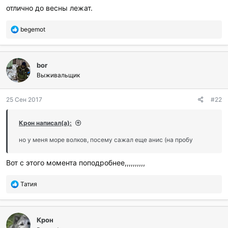
отлично до весны лежат.
П
begemot
о
б
л
bor
а
г
Выживальщик
о
д
25 Сен 2017
#22
а
р
и
Крон написал(а):
л
и
но у меня море волков, посему сажал еще анис (на пробу
:
Вот с этого момента поподробнее,,,,,,,,,,
П
Татия
о
б
л
Крон
а