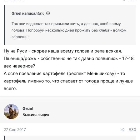
а
р
и
Gruel написал(а):
л
и
Так они издревле так привыкли жить, а для нас, хлеб всему
:
голова! Попробуй несколько дней прожить без хлеба - волком
завоешь!
Ну на Руси - скорее каша всему голова и репа всякая.
Пшеница/рожь - собственно не так давно появились - 17-18
век наверное?
А осле появления картофеля (респект Меньшикову) - то
картофель именно то, что спасает от голода проще и лучше
всего.
Gruel
Выживальщик
27 Сен 2017
#30