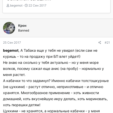
А
Д
begemot
22 Сен 2017
в
а
т
т
о
а
р
н
Крон
т
а
Banned
е
ч
м
а
ы
л
25 Сен 2017
#21
а
begemot
, А Табака еще у тебя не увидел (если сам не
куришь - то на продажу при БП влет уйдет!)
Не знаю на сколько у тебя актуально - но у меня море
волков, посему сажал еще анис (на пробу) - нормально у
меня растет.
А кабачки то что задвинул? Именно кабачки толстошкурные
(не цуккини) - растут отлично, неприхотливые - и отлично
хранятся. Многообразное применение - хоть живности
домашней, хоть вкуснейшую икру делать, хоть мариновать,
хоть пюрешки детям!
Цуккини - не хранятся, а нормальные кабачки - у меня