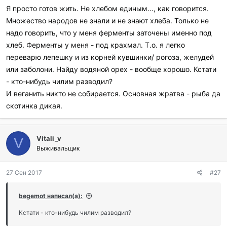
р
Я просто готов жить. Не хлебом единым..., как говорится.
и
Множество народов не знали и не знают хлеба. Только не
л
и
надо говорить, что у меня ферменты заточены именно под
:
хлеб. Ферменты у меня - под крахмал. Т.о. я легко
переварю лепешку и из корней кувшинки/ рогоза, желудей
или заболони. Найду водяной орех - вообще хорошо. Кстати
- кто-нибудь чилим разводил?
И веганить никто не собирается. Основная жратва - рыба да
скотинка дикая.
Vitali_v
V
Выживальщик
27 Сен 2017
#27
begemot написал(а):
Кстати - кто-нибудь чилим разводил?