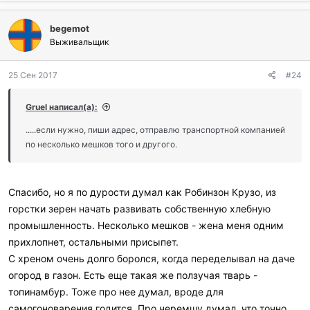
б
л
begemot
а
г
Выживальщик
о
д
25 Сен 2017
#24
а
р
и
Gruel написал(а):
л
и
.....если нужно, пиши адрес, отправлю транспортной компанией
:
по несколько мешков того и другого.
Спасибо, но я по дурости думал как Робинзон Крузо, из
горстки зерен начать развивать собственную хлебную
промышленность. Несколько мешков - жена меня одним
прихлопнет, остальными присыпет.
С хреном очень долго боролся, когда переделывал на даче
огород в газон. Есть еще такая же ползучая тварь -
топинамбур. Тоже про нее думал, вроде для
самогоноварения годится. Про черемшу думал, что точно