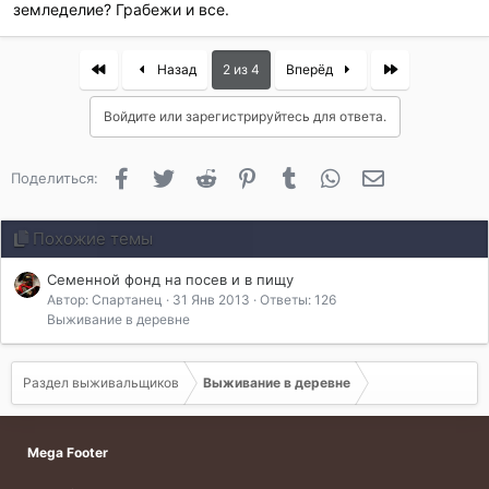
земледелие? Грабежи и все.
First
Last
Назад
2 из 4
Вперёд
Войдите или зарегистрируйтесь для ответа.
Facebook
Twitter
Reddit
Pinterest
Tumblr
WhatsApp
Электронная 
Поделиться:
Похожие темы
Семенной фонд на посев и в пищу
Автор: Спартанец
31 Янв 2013
Ответы: 126
Выживание в деревне
Раздел выживальщиков
Выживание в деревне
Mega Footer