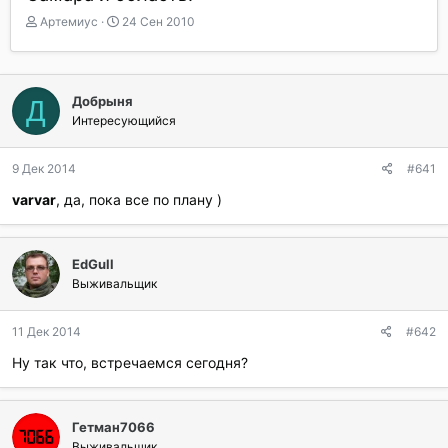
А
Д
Артемиус
24 Сен 2010
в
а
т
т
о
а
р
н
Добрыня
Д
т
а
Интересующийся
е
ч
м
а
ы
л
9 Дек 2014
#641
а
varvar
, да, пока все по плану )
EdGull
Выживальщик
11 Дек 2014
#642
Ну так что, встречаемся сегодня?
Гетман7066
Выживальщик