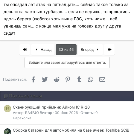
ты опоздал лет этак на пятнадцать... сейчас такое только за
деньги на частных турбазах.... если не веришь, то прокатись
вдоль берега (любого) хоть выше ГЭС, хоть ниже... всё
увидишь сам... с конца мая уже на головах друг у друга
сидят
First
Last
Назад
33 из 46
Вперёд
Войдите или зарегистрируйтесь для ответа.
Facebook
Twitter
Reddit
Pinterest
Tumblr
WhatsApp
Электронная 
Поделиться:
Похожие темы
Сканирующий приёмник Айком IC R-20
R
Автор: RA4FJQ Виктор
30 Июн 2026
Ответы: 0
Барахолка
Сборка батареи для автомобиля на базе ячеек Toshiba SCiB