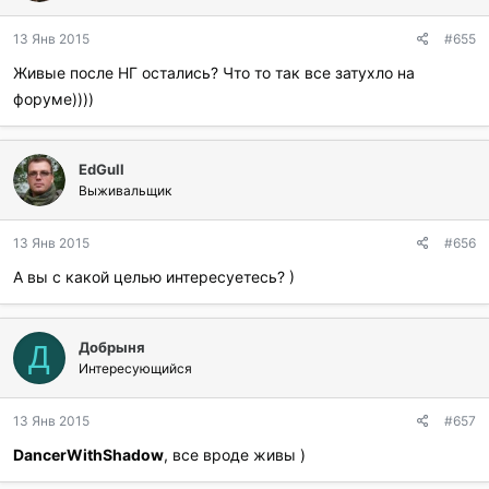
13 Янв 2015
#655
Живые после НГ остались? Что то так все затухло на
форуме))))
EdGull
Выживальщик
13 Янв 2015
#656
А вы с какой целью интересуетесь? )
Добрыня
Д
Интересующийся
13 Янв 2015
#657
DancerWithShadow
, все вроде живы )