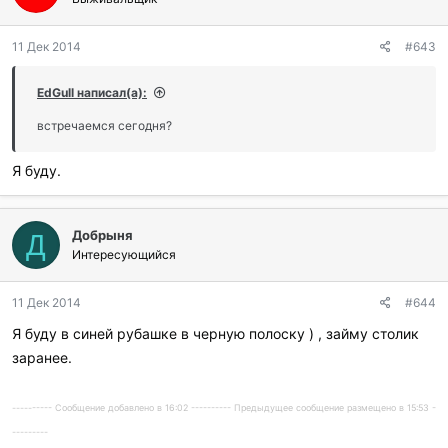
11 Дек 2014
#643
EdGull написал(а):
встречаемся сегодня?
Я буду.
Добрыня
Д
Интересующийся
11 Дек 2014
#644
Я буду в синей рубашке в черную полоску ) , займу столик
заранее.
---------- Сообщение добавлено в 16:02 ---------- Предыдущее сообщение размещено в 15:53 -
---------