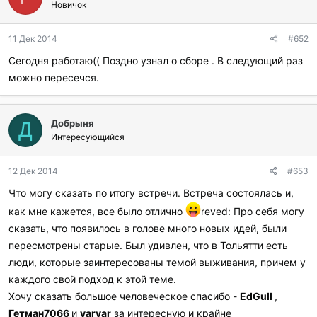
Новичок
11 Дек 2014
#652
Сегодня работаю(( Поздно узнал о сборе . В следующий раз
можно пересечся.
Добрыня
Д
Интересующийся
12 Дек 2014
#653
Что могу сказать по итогу встречи. Встреча состоялась и,
как мне кажется, все было отлично
reved: Про себя могу
сказать, что появилось в голове много новых идей, были
пересмотрены старые. Был удивлен, что в Тольятти есть
люди, которые заинтересованы темой выживания, причем у
каждого свой подход к этой теме.
Хочу сказать большое человеческое спасибо -
EdGull
,
Гетман7066
и
varvar
за интересную и крайне