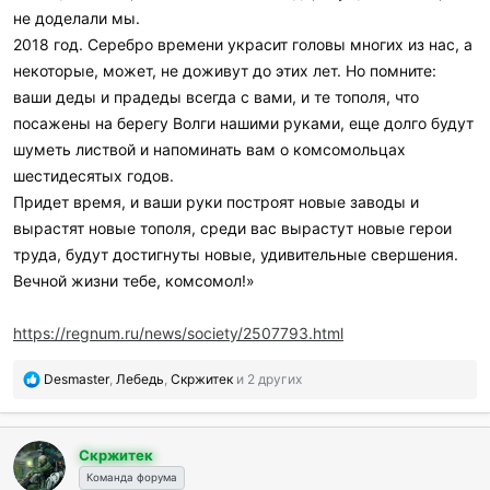
не доделали мы.
2018 год. Серебро времени украсит головы многих из нас, а
некоторые, может, не доживут до этих лет. Но помните:
ваши деды и прадеды всегда с вами, и те тополя, что
посажены на берегу Волги нашими руками, еще долго будут
шуметь листвой и напоминать вам о комсомольцах
шестидесятых годов.
Придет время, и ваши руки построят новые заводы и
вырастят новые тополя, среди вас вырастут новые герои
труда, будут достигнуты новые, удивительные свершения.
Вечной жизни тебе, комсомол!»
https://regnum.ru/news/society/2507793.html
П
Desmaster
,
Лебедь
,
Скржитек
и 2 других
о
б
л
Скржитек
а
г
Команда форума