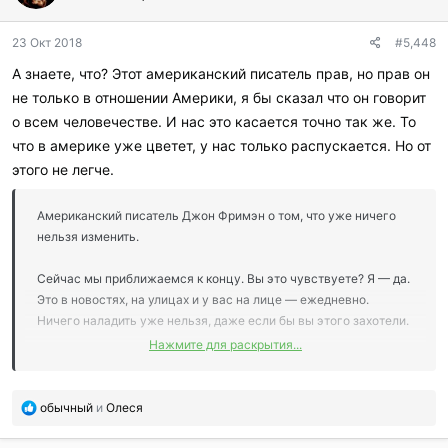
23 Окт 2018
#5,448
А знаете, что? Этот американский писатель прав, но прав он
не только в отношении Америки, я бы сказал что он говорит
о всем человечестве. И нас это касается точно так же. То
что в америке уже цветет, у нас только распускается. Но от
этого не легче.
Американский писатель Джон Фримэн о том, что уже ничего
нельзя изменить.
Сейчас мы приближаемся к концу. Вы это чувствуете? Я — да.
Это в новостях, на улицах и у вас на лице — ежедневно.
Ничего наладить уже нельзя, даже если бы вы этого захотели.
Нажмите для раскрытия...
Где когда-то были цивильные дебаты в суде общественного
мнения, сейчас мы имеем цензуру, монополию, крики,
оскорбления, демонизацию и, наконец, применение силы с
П
обычный
и
Олеся
о
целью заткнуть рот оппозиции. Назад уже не повернуть.
б
Политические крайности отправляются на войну, и вы будете