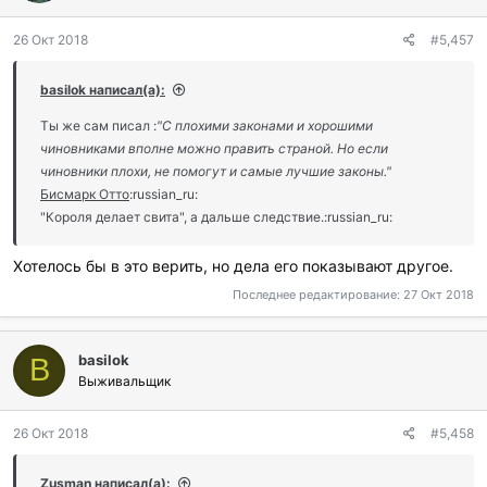
о
д
26 Окт 2018
#5,457
а
р
и
basilok написал(а):
л
и
Ты же сам писал :
"С плохими законами и хорошими
:
чиновниками вполне можно править страной. Но если
чиновники плохи, не помогут и самые лучшие законы."
Бисмарк Отто
:russian_ru:
"Короля делает свита", а дальше следствие.:russian_ru:
Хотелось бы в это верить, но дела его показывают другое.
Последнее редактирование:
27 Окт 2018
basilok
B
Выживальщик
26 Окт 2018
#5,458
Zusman написал(а):