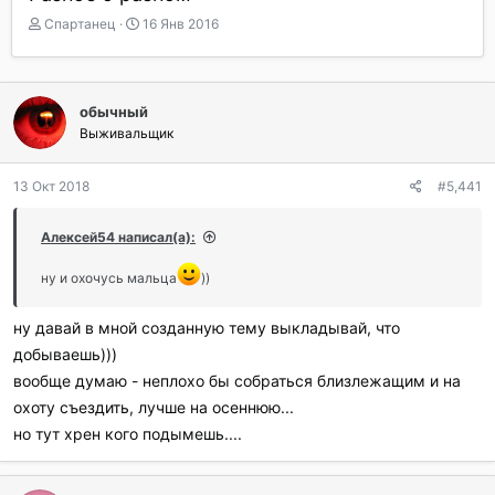
А
Д
Спартанец
16 Янв 2016
в
а
т
т
о
а
р
н
обычный
т
а
Выживальщик
е
ч
м
а
ы
л
13 Окт 2018
#5,441
а
Алексей54 написал(а):
ну и охочусь мальца
))
ну давай в мной созданную тему выкладывай, что
добываешь)))
вообще думаю - неплохо бы собраться близлежащим и на
охоту съездить, лучше на осеннюю...
но тут хрен кого подымешь....