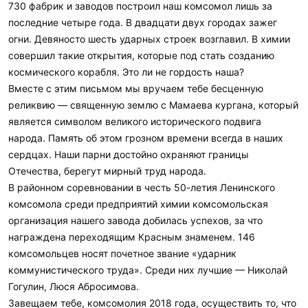
730 фабрик и заводов построил наш комсомол лишь за
последние четыре года. В двадцати двух городах зажег
огни. Девяносто шесть ударных строек возглавил. В химии
совершил такие открытия, которые под стать созданию
космического корабля. Это ли не гордость наша?
Вместе с этим письмом мы вручаем тебе бесценную
реликвию — священную землю с Мамаева кургана, который
является символом великого исторического подвига
народа. Память об этом грозном времени всегда в наших
сердцах. Наши парни достойно охраняют границы
Отечества, берегут мирный труд народа.
В районном соревновании в честь 50-летия Ленинского
комсомола среди предприятий химии комсомольская
организация нашего завода добилась успехов, за что
награждена переходящим Красным знаменем. 146
комсомольцев носят почетное звание «ударник
коммунистического труда». Среди них лучшие — Николай
Гогулин, Люся Абросимова.
Завещаем тебе, комсомолия 2018 года, осуществить то, что