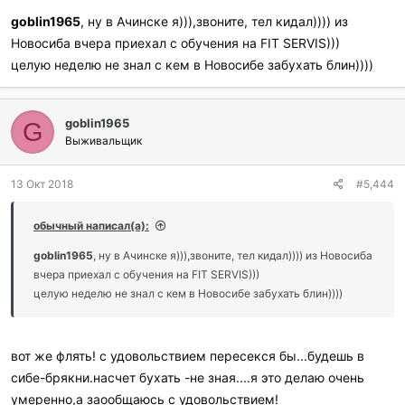
goblin1965
, ну в Ачинске я))),звоните, тел кидал)))) из
Новосиба вчера приехал с обучения на FIT SERVIS)))
целую неделю не знал с кем в Новосибе забухать блин))))
goblin1965
G
Выживальщик
13 Окт 2018
#5,444
обычный написал(а):
goblin1965
, ну в Ачинске я))),звоните, тел кидал)))) из Новосиба
вчера приехал с обучения на FIT SERVIS)))
целую неделю не знал с кем в Новосибе забухать блин))))
вот же флять! с удовольствием пересекся бы...будешь в
сибе-брякни.насчет бухать -не зная....я это делаю очень
умеренно,а заообщаюсь с удовольствием!