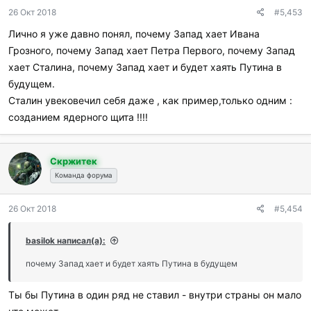
26 Окт 2018
#5,453
безопасности», крупные фармацевтические корпорации,
крупные образовательные фирмы, группы защиты гражданских
Лично я уже давно понял, почему Запад хает Ивана
прав, черные, индейцы, евреи, «глубинное государство»,
Грозного, почему Запад хает Петра Первого, почему Запад
государственные чиновники, профсоюзы, неоконсерваторы,
хает Сталина, почему Запад хает и будет хаять Путина в
популисты, христианские фундаменталисты, атеисты,
будущем.
противники абортов, защитники права на смерть, «зеленые»,
Сталин увековечил себя даже , как пример,только одним :
юристы, гомосексуалисты, женщины, «дети нулевых», бэйби-
бумеры, «синие воротнички"/"белые воротнички», незаконные
созданием ядерного щита !!!!
иммигранты… список можно продолжать и продолжать. Но
суть в том, что уже длительное время невозможно
согласовать и примирить противоборствующие повестки дня
Скржитек
этих разрозненных групп. Отличие сегодняшнего дня состоит в
Команда форума
том, что мы де-факто находимся в состоянии войны друг с
другом. А является ли это войной слов или фактическими
26 Окт 2018
#5,454
боевыми действиями в данный момент значения не имеет.
Значение имеет то, что мы друг с другом уже не общаемся. А
basilok написал(а):
когда это происходит, то одна сторона с легкостью
демонизирует другую. Насилие всегда следует за
почему Запад хает и будет хаять Путина в будущем
невежеством.
Ты бы Путина в один ряд не ставил - внутри страны он мало
Я пишу эти строки в баре венской гостиницы. Я видел своими