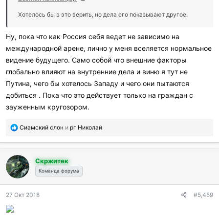
Хотелось бы в это верить, но дела его показывают другое.
Ну, пока что как Россия себя ведет не зависимо на
международной арене, лично у меня вселяется нормальное
видение будущего. Само собой что внешние факторы
глобально влияют на внутренние дела и виню я тут не
Путина, чего бы хотелось Западу и чего они пытаются
добиться . Пока что это действует только на граждан с
зауженным кругозором.
П
Сиамский слон
и
рг Николай
о
б
л
Скржитек
а
г
Команда форума
о
д
27 Окт 2018
#5,459
а
р
и