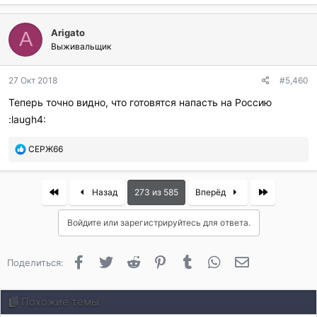
л
и
:
Arigato
A
Выживальщик
27 Окт 2018
#5,460
Теперь точно видно, что готовятся напасть на Россию
:laugh4:
П
СЕРЖ66
о
б
л
First
Last
Назад
273 из 585
Вперёд
а
г
Войдите или зарегистрируйтесь для ответа.
о
д
а
Facebook
Twitter
Reddit
Pinterest
Tumblr
WhatsApp
Электронная 
Поделиться:
р
и
л
Похожие темы
и
: