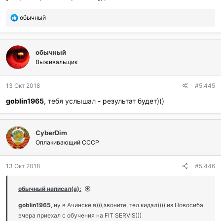
П
обычный
о
б
л
обычный
а
г
Выживальщик
о
д
13 Окт 2018
#5,445
а
р
goblin1965
, тебя услышал - результат будет)))
и
л
и
:
CyberDim
Оплакивающий СССР
13 Окт 2018
#5,446
обычный написал(а):
goblin1965
, ну в Ачинске я))),звоните, тел кидал)))) из Новосиба
вчера приехал с обучения на FIT SERVIS)))