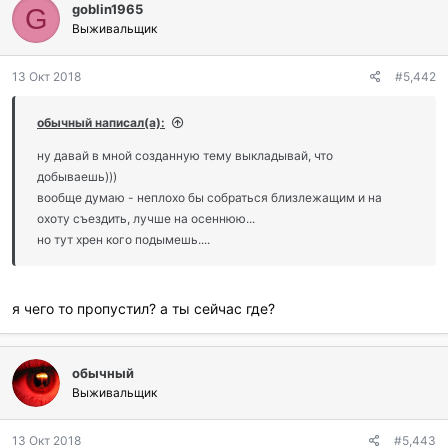
goblin1965
G
Выживальщик
13 Окт 2018
#5,442
обычный написал(а):
ну давай в мной созданную тему выкладывай, что
добываешь)))
вообще думаю - неплохо бы собраться близлежащим и на
охоту съездить, лучше на осеннюю...
но тут хрен кого подымешь....
я чего то пропустил? а ты сейчас где?
обычный
Выживальщик
13 Окт 2018
#5,443