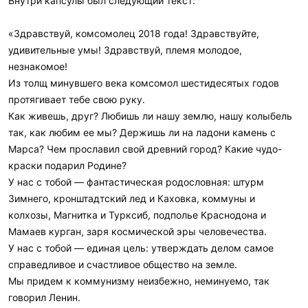
Внутри капсулы был следующий текст:
«Здравствуй, комсомолец 2018 года! Здравствуйте,
удивительные умы! Здравствуй, племя молодое,
незнакомое!
Из толщ минувшего века комсомол шестидесятых годов
протягивает тебе свою руку.
Как живешь, друг? Любишь ли нашу землю, нашу колыбель
так, как любим ее мы? Держишь ли на ладони камень с
Марса? Чем прославил свой древний город? Какие чудо-
краски подарил Родине?
У нас с тобой — фантастическая родословная: штурм
Зимнего, кронштадтский лед и Каховка, коммуны и
колхозы, Магнитка и Турксиб, подполье Краснодона и
Мамаев курган, заря космической эры человечества.
У нас с тобой — единая цель: утверждать делом самое
справедливое и счастливое общество на земле.
Мы придем к коммунизму неизбежно, неминуемо, так
говорил Ленин.