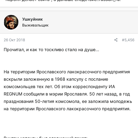
собой и сама себя поглощает изнутри.
Когда-то давным-давно мы знали, что как американский
Ушкуйник
гражданин каждый из нас несет огромную ответственность.
Выживальщик
От нас ожидалось, что мы будем напряженно трудиться, по-
честному играть, поступать с другим так, как хотим, чтобы они
26 Окт 2018
#5,456
поступали с нами, и служили своей стране, когда нас к этому
призовут. Сегодня же мы не говорим о долге, кроме как о
Прочитал, и как то тоскливо стало на душе...
лозунге, предназначение которого продвигать войну. Зато мы,
конечно же, говорим о выгоде для себя и для нашей «группы».
Мы потерпим неудачу из-за собственной жадности и
На территории Ярославского лакокрасочного предприятия
корыстолюбия. Соединенные Штаты Империи просто стали
вскрыли заложенную в 1968 капсулу с послание
слишком большими, слишком разнообразными и слишком
«исключительными», чтобы они смогли выжить.
комсомольцев тех лет. Об этом корреспонденту ИА
REGNUM сообщили в мэрии Ярославля. 50 лет назад, в год
празднования 50-летия комсомола, ее заложила молодежь
на территории Ярославского лакокрасочного предприятия.