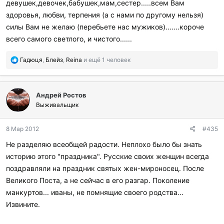
девушек,девочек,бабушек,мам,сестер.....всем Вам
л
и
здоровья, любви, терпения (а с нами по другому нельзя)
:
силы Вам не желаю (перебьете нас мужиков).......короче
всего самого светлого, и чистого......
П
Гадюця
,
Блейз
,
Reina
и ещё 1 человек
о
б
л
Андрей Ростов
а
г
Выживальщик
о
д
8 Мар 2012
#435
а
р
Не разделяю всеобщей радости. Неплохо было бы знать
и
историю этого "праздника". Русские своих женщин всегда
л
и
поздравляли на праздник святых жен-мироносец. После
:
Великого Поста, а не сейчас в его разгар. Поколение
манкуртов... иваны, не помнящие своего родства...
Извините.