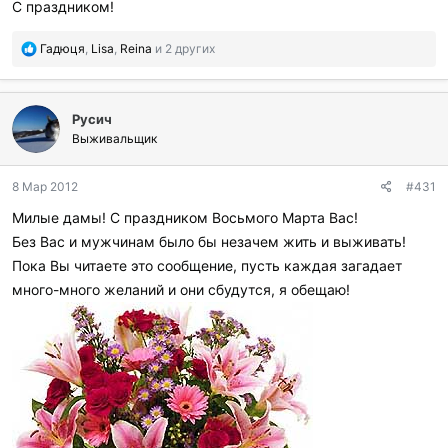
С праздником!
л
и
:
П
Гадюця
,
Lisa
,
Reina
и 2 других
о
б
л
Русич
а
г
Выживальщик
о
д
8 Мар 2012
#431
а
р
Милые дамы! С праздником Восьмого Марта Вас!
и
Без Вас и мужчинам было бы незачем жить и выживать!
л
и
Пока Вы читаете это сообщение, пусть каждая загадает
:
много-много желаний и они сбудутся, я обещаю!