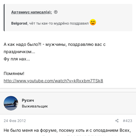
р
и
Артемиус написал(а):
л
и
Belgorod
, чёт ты как-то мудрёно поздравил
:
А как надо было?! - мужчины, поздравляю вас с
праздничком...
Фу пля нах...
Помянем!
http://www.youtube.com/watch?v=kRxxbm7TSk8
Русич
Выживальщик
24 Фев 2012
#423
Не было меня на форуме, посему хоть и с опозданием Всех,