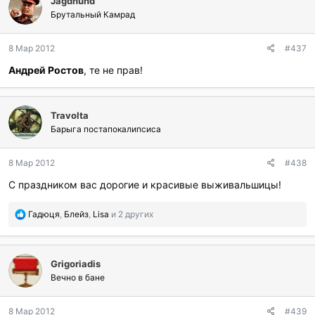
Jagdhund
а
г
Брутальный Камрад
о
д
8 Мар 2012
#437
а
р
Андрей Ростов
, те не прав!
и
л
и
:
Travolta
Барыга постапокалипсиса
8 Мар 2012
#438
С праздником вас дорогие и красивые выживальшицы!
П
Гадюця
,
Блейз
,
Lisa
и 2 других
о
б
л
Grigoriadis
а
г
Вечно в бане
о
д
8 Мар 2012
#439
а