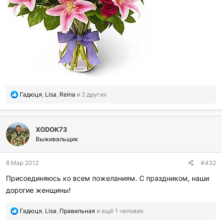
П
Гадюця
,
Lisa
,
Reina
и 2 других
о
б
л
XODOK73
а
г
Выживальщик
о
д
8 Мар 2012
#432
а
р
Присоединяюсь ко всем пожеланиям. С праздником, наши
и
дорогие женщины!
л
и
:
П
Гадюця
,
Lisa
,
Правильная
и ещё 1 человек
о