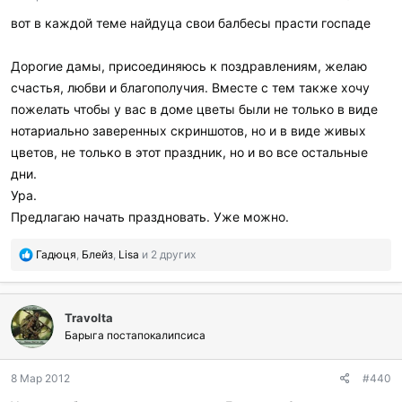
р
вот в каждой теме найдуца свои балбесы прасти госпаде
и
л
и
Дорогие дамы, присоединяюсь к поздравлениям, желаю
:
счастья, любви и благополучия. Вместе с тем также хочу
пожелать чтобы у вас в доме цветы были не только в виде
нотариально заверенных скриншотов, но и в виде живых
цветов, не только в этот праздник, но и во все остальные
дни.
Ура.
Предлагаю начать праздновать. Уже можно.
П
Гадюця
,
Блейз
,
Lisa
и 2 других
о
б
л
Travolta
а
г
Барыга постапокалипсиса
о
д
8 Мар 2012
#440
а
р