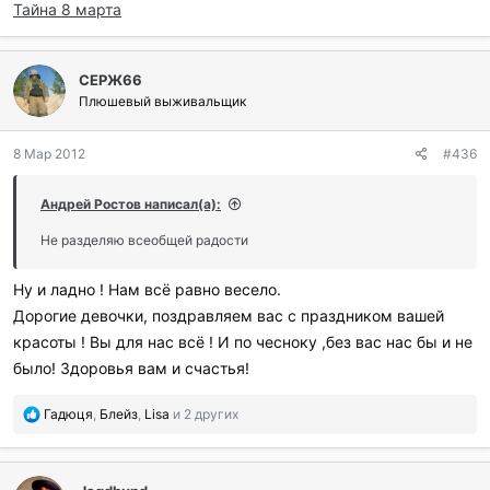
Тайна 8 марта
СЕРЖ66
Плюшевый выживальщик
8 Мар 2012
#436
Андрей Ростов написал(а):
Не разделяю всеобщей радости
Ну и ладно ! Нам всё равно весело.
Дорогие девочки, поздравляем вас с праздником вашей
красоты ! Вы для нас всё ! И по чесноку ,без вас нас бы и не
было! Здоровья вам и счастья!
П
Гадюця
,
Блейз
,
Lisa
и 2 других
о
б
л