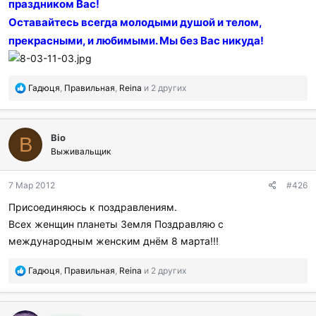
праздником Вас!
Оставайтесь всегда молодыми душой и телом,
прекрасными, и любимыми. Мы без Вас никуда!
П
Гадюця
,
Правильная
,
Reina
и 2 других
о
б
л
Bio
а
B
г
Выживальщик
о
д
7 Мар 2012
#426
а
р
Присоединяюсь к поздравлениям.
и
Всех женщин планеты Земля Поздравляю с
л
и
международным женским днём 8 марта!!!
:
П
Гадюця
,
Правильная
,
Reina
и 2 других
о
б
л