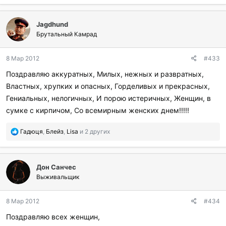
б
л
Jagdhund
а
г
Брутальный Камрад
о
д
8 Мар 2012
#433
а
р
Поздравляю аккуратных, Милых, нежных и развратных,
и
Властных, хрупких и опасных, Горделивых и прекрасных,
л
и
Гениальных, нелогичных, И порою истеричных, Женщин, в
:
сумке с кирпичом, Со всемирным женских днем!!!!!
П
Гадюця
,
Блейз
,
Lisa
и 2 других
о
б
л
Дон Санчес
а
г
Выживальщик
о
д
8 Мар 2012
#434
а
р
Поздравляю всех женщин,
и