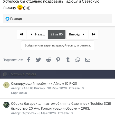
Хотелось бы отдельно поздравить Гадюцу и Светскую
и
Львицу
))))))
л
и
:
П
Гадюця
о
б
л
First
Last
Назад
22 из 80
Вперёд
а
г
Войдите или зарегистрируйтесь для ответа.
о
д
а
Facebook
Twitter
Reddit
Pinterest
Tumblr
WhatsApp
Электронная 
Поделиться:
р
и
л
Похожие темы
и
:
Сканирующий приёмник Айком IC R-20
R
Автор: RA4FJQ Виктор
30 Июн 2026
Ответы: 0
Барахолка
Сборка батареи для автомобиля на базе ячеек Toshiba SCiB
ёмкостью 20 А·ч. Конфигурация сборки - 2P6S.
Автор: Скржитек
8 Май 2026
Ответы: 0