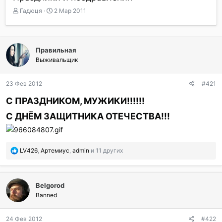
А
Д
Гадюця
2 Мар 2011
в
а
т
т
о
а
р
н
Правильная
т
а
Выживальщик
е
ч
м
а
ы
л
23 Фев 2012
#421
а
С ПРАЗДНИКОМ, МУЖИКИ!!!!!!
С ДНЁМ ЗАЩИТНИКА ОТЕЧЕСТВА!!!
П
LV426
,
Артемиус
,
admin
и 11 других
о
б
л
Belgorod
а
г
Banned
о
д
24 Фев 2012
#422
а