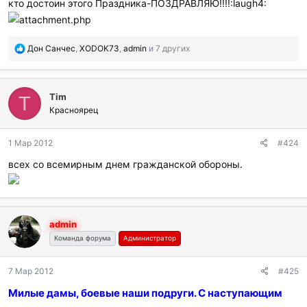
кто достоин этого Праздника-ПОЗДРАВЛЯЮ!!!!:laugh4:
П
Дон Санчес
,
XODOK73
,
admin
и 7 других
о
б
л
Tim
а
T
г
Красноярец
о
д
1 Мар 2012
#424
а
р
всех со всемирным днем гражданской обороны.
и
л
и
:
admin
Команда форума
Администратор
7 Мар 2012
#425
Милые дамы, боевые наши подруги. С наступающим