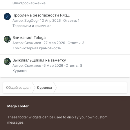
Электроснабжение
Проблема безопасности РЖД.
Z
Автор: ZogDog
13 Апр 2026
Ответы: 1
Терроризм и криминал
Внимание! Telega
Автор: Скржитек
27 Мар 2026
Ответы: 3
Компьютерная грамотность
Выживальщикам на заметку
Автор: Скржитек
6 Мар 2026
Ответы: 8
Курилка
Общий раздел
Курилка
Mega Footer
These footer widgets can be used to display your own custom
messages.