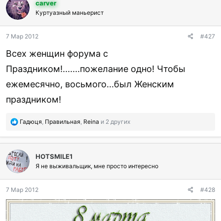
carver
а
г
Куртуазный маньерист
о
д
7 Мар 2012
#427
а
р
Всех женщин форума с
и
л
Праздником!.......пожелание одно! Чтобы
и
ежемесячно, восьмого...был Женским
:
праздником!
П
Гадюця
,
Правильная
,
Reina
и 2 других
о
б
л
HOTSMILE1
а
г
Я не выживальщик, мне просто интересно
о
д
7 Мар 2012
#428
а
р
и
л