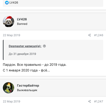
П
LV426
о
б
л
LV426
а
г
Banned
о
д
22 Мар 2019
#1,246
а
р
и
Desmaster написал(а):
л
и
До 31 декабря 2019
:
Пардон. Все правильно - до 2019 года.
С 1 января 2020 года - фсё...
Гастербайтер
Выживальщик
22 Мар 2019
#1,247