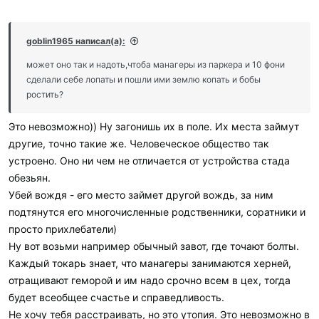
goblin1965 написал(а):
может оно так и надоть,чтоба манагеры из паркера и 10 фони
сделали себе лопаты и пошли ими землю копать и бобы
ростить?
Это невозможно)) Ну загонишь их в поле. Их места займут
другие, точно такие же. Человеческое общество так
устроено. Оно ни чем не отличается от устройства стада
обезьян.
Убей вождя - его место займет другой вождь, за ним
подтянутся его многочисленные родственники, соратники и
просто прихлебатели)
Ну вот возьми например обычный завот, где точают болты.
Каждый токарь знает, что манагеры занимаются херней,
отращивают геморой и им надо срочно всем в цех, тогда
будет всеобщее счастье и справедливость.
Не хочу тебя расстраивать, но это утопия. Это невозможно в