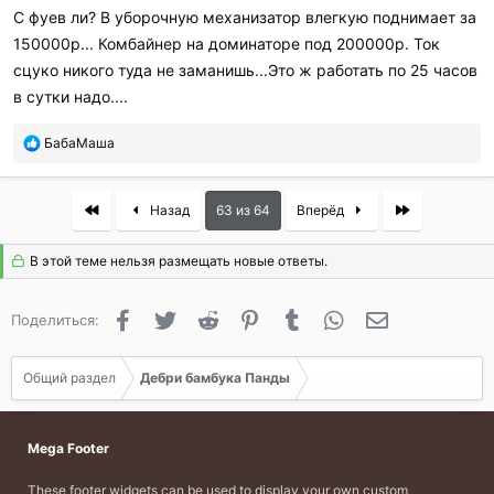
С фуев ли? В уборочную механизатор влегкую поднимает за
150000р... Комбайнер на доминаторе под 200000р. Ток
сцуко никого туда не заманишь...Это ж работать по 25 часов
в сутки надо....
П
БабаМаша
о
б
л
First
Last
Назад
63 из 64
Вперёд
а
г
В этой теме нельзя размещать новые ответы.
о
д
а
Facebook
Twitter
Reddit
Pinterest
Tumblr
WhatsApp
Электронная 
Поделиться:
р
и
л
Общий раздел
Дебри бамбука Панды
и
:
Mega Footer
These footer widgets can be used to display your own custom