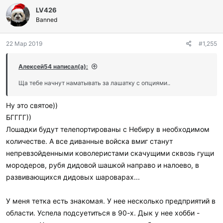
л
LV426
а
г
Banned
о
д
22 Мар 2019
#1,255
а
р
и
Алексей54 написал(а):
л
и
Ща тебе начнут наматывать за лашатку с опциями..
:
Ну это святое))
БГГГГ))
Лошадки будут телепортированы с Небиру в необходимом
количестве. А все диванные войска вмиг станут
непревзойденными коволеристами скачущими сквозь гущи
мородеров, рубя дидовой шашкой направо и налоево, в
развивающихся дидовых шароварах...
У меня тетка есть знакомая. У нее несколько предприятий в
области. Успела подсуетиться в 90-х. Дык у нее хобби -