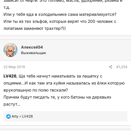
зависит от нефти. Это топливо, масла, удобрения, резина и
т.д.
Или у тебя еда в холодильнике сама материализуется?
Или ты из тех эльфов, которые верят что 200 человек с
лопатами заменяют трахтер?))
Алексей54
Выживальщик
22 Мар 2019
#1,254
LV426
, Ща тебе начнут наматывать за лашатку с
опциями...И как там эта куйня называлась из ёлки которую
врукопашную по полю твскали?
Причем будут писдеть те, у кого батоны на деревьях
растут...
П
Arty
и
LV426
о
б