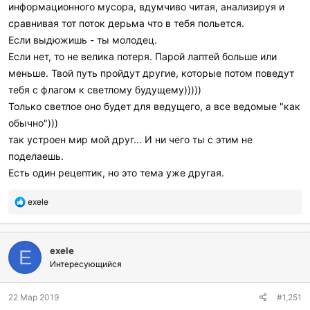
информационного мусора, вдумчиво читая, анализируя и
сравнивая тот поток дерьма что в тебя польется.
Если выдюжишь - ты молодец.
Если нет, то не велика потеря. Парой лаптей больше или
меньше. Твой путь пройдут другие, которые потом поведут
тебя с флагом к светлому будущему)))))
Только светлое оно будет для ведущего, а все ведомые "как
обычно")))
так устроен мир мой друг... И ни чего ты с этим не
поделаешь.
Есть один рецептик, но это тема уже другая.
П
exele
о
б
л
exele
а
E
г
Интересующийся
о
д
22 Мар 2019
#1,251
а