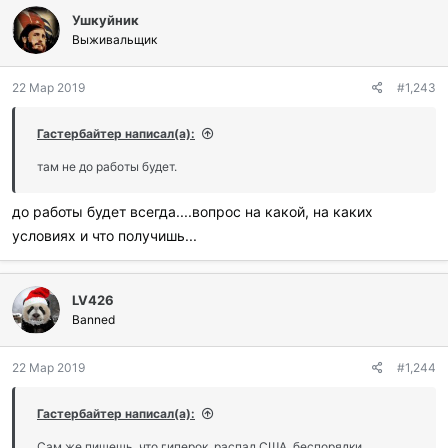
Ушкуйник
Выживальщик
22 Мар 2019
#1,243
Гастербайтер написал(а):
там не до работы будет.
до работы будет всегда....вопрос на какой, на каких
условиях и что получишь...
LV426
Banned
22 Мар 2019
#1,244
Гастербайтер написал(а):
Сам же пишешь, что гиперок, распад США, беспорядки