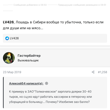
---------- Сообщение добавлено в 06:53 ---------- Предыдущее сообщение размещено в 06:51
----------
LV426
, Лошадь в Сибири вообще то убыточна, только если
для души или на мясо...
П
LV426
о
б
л
Гастербайтер
а
г
Выживальщик
о
д
23 Мар 2019
#1,258
а
р
и
Алексей54 написал(а):
л
и
К примеру в ЗАО"Толмачевское" зарплата доярки 30-40
:
тыров, но сцуко идут работать кассиром в пятерочку или
уборщицей в больницу... Почему? Изобилие заэ балло?