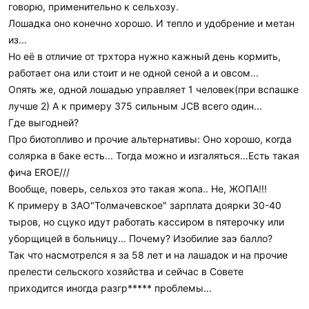
говорю, применительно к сельхозу.
Лошадка оно конечно хорошо. И тепло и удобрение и метан
из...
Но её в отличие от трхтора нужно кажный день кормить,
работает она или стоит и не одной сеной а и овсом...
Опять же, одной лошадью управляет 1 человек(при вспашке
лучше 2) А к примеру 375 сильным JCB всего один...
Где выгодней?
Про биотопливо и прочие альтернативы: Оно хорошо, когда
солярка в баке есть... Тогда можно и изгаляться...Есть такая
фича EROE///
Вообще, поверь, сельхоз это такая жопа.. Не, ЖОПА!!!
К примеру в ЗАО"Толмачевское" зарплата доярки 30-40
тыров, но сцуко идут работать кассиром в пятерочку или
уборщицей в больницу... Почему? Изобилие заэ балло?
Так что насмотрелся я за 58 лет и на лашадок и на прочие
прелести сельского хозяйства и сейчас в Совете
приходится иногда разгр***** проблемы...