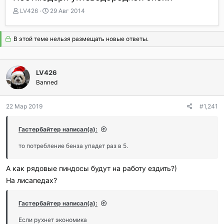
А
Д
LV426
29 Авг 2014
в
а
т
т
о
а
В этой теме нельзя размещать новые ответы.
р
н
т
а
е
ч
LV426
м
а
ы
Banned
л
а
22 Мар 2019
#1,241
Гастербайтер написал(а):
то потребление бенза упадет раз в 5.
А как рядовые пиндосы будут на работу ездить?)
На лисапедах?
Гастербайтер написал(а):
Если рухнет экономика