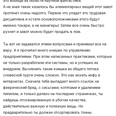
это вообще из области научной фантастики.
А не зная таких казалось бы элементарных вещей этот завот
протянет очень недолго. Первое что упадет это трудовая
дисциплина и кстати основоположниками этого будут
именно токари, а не манагеры) Затем все очень быстро
рухнет и завот можно будет продать в лом.
Ты вот не задавался этими вопросами и принимал все на
веру. А я прочитал много книшек по управлению
предприятиями. При этом написанных практиками, которые
не только разработали эти системы, но и успешно их
внедрили. Вычленить такие книшки из общего потока
словесной пурги очень сложно. Это как искать инфу в
интернетах. Сначала тебе выпадает много ссылок на
феерический бред, с сисьгами, котятами и удалением
пипилом, и только далеко на последних страничках, ты
найдешь отсканированную в убогом качестве,
действительно важную и полезную вещь. Но
предварительно ты должен отсортировать тонны