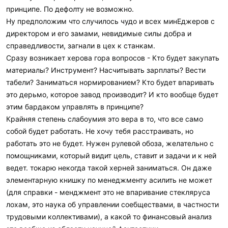
принципе. По дефолту не возможно.
Ну предположим что случилось чудо и всех минЕджеров с
директором и его замами, невидимые силы добра и
справедливости, загнали в цех к станкам.
Сразу возникает херова гора вопросов - Кто будет закупать
материалы? Инструмент? Насчитывать зарплаты? Вести
табели? Заниматься нормированием? Кто будет впаривать
это дерьмо, которое завод производит? И кто вообще будет
этим бардаком управлять в принципе?
Крайняя степень слабоумия это вера в то, что все само
собой будет работать. Не хочу тебя расстраивать, но
работать это не будет. Нужен рулевой обоза, желательно с
помощниками, который видит цель, ставит и задачи и к ней
ведет. токарю некогда такой херней заниматься. Он даже
элементарную книшку по менеджменту асилить не может
(для справки - менджмент это не впаривание стекляруса
лохам, это наука об управлении соебществами, в частности
трудовыми коллективами), а какой то финансовый анализ