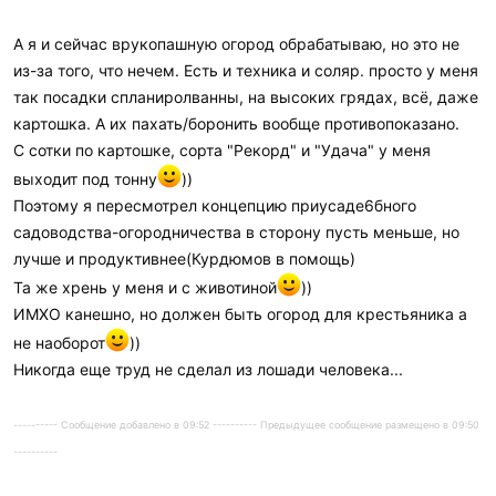
А я и сейчас врукопашную огород обрабатываю, но это не
из-за того, что нечем. Есть и техника и соляр. просто у меня
так посадки спланиролванны, на высоких грядах, всё, даже
картошка. А их пахать/боронить вообще противопоказано.
С сотки по картошке, сорта "Рекорд" и "Удача" у меня
выходит под тонну
))
Поэтому я пересмотрел концепцию приусаде6бного
садоводства-огородничества в сторону пусть меньше, но
лучше и продуктивнее(Курдюмов в помощь)
Та же хрень у меня и с животиной
))
ИМХО канешно, но должен быть огород для крестьяника а
не наоборот
))
Никогда еще труд не сделал из лошади человека...
---------- Сообщение добавлено в 09:52 ---------- Предыдущее сообщение размещено в 09:50
----------