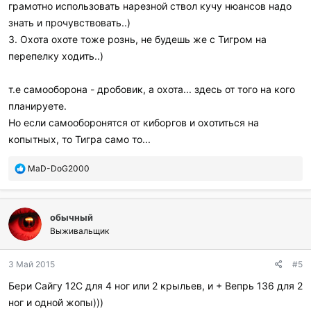
грамотно использовать нарезной ствол кучу нюансов надо
знать и прочувствовать..)
3. Охота охоте тоже рознь, не будешь же с Тигром на
перепелку ходить..)
т.е самооборона - дробовик, а охота... здесь от того на кого
планируете.
Но если самооборонятся от киборгов и охотиться на
копытных, то Тигра само то...
П
MaD-DoG2000
о
б
л
обычный
а
г
Выживальщик
о
д
3 Май 2015
#5
а
р
Бери Сайгу 12С для 4 ног или 2 крыльев, и + Вепрь 136 для 2
и
ног и одной жопы)))
л