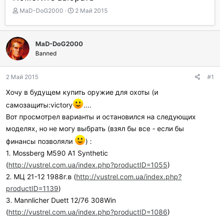
А
Д
MaD-DoG2000
2 Май 2015
в
а
т
т
о
а
MaD-DoG2000
р
н
Banned
т
а
е
ч
м
а
2 Май 2015
#1
ы
л
а
Хочу в будущем купить оружие для охоты (и
самозащиты:victory
....
Вот просмотрел варианты и остановился на следующих
моделях, но не могу выбрать (взял бы все - если бы
финансы позволяли
) :
1. Mossberg M590 A1 Synthetic
(
http://vustrel.com.ua/index.php?productID=1055
)
2. МЦ 21-12 1988г.в (
http://vustrel.com.ua/index.php?
productID=1139
)
3. Mannlicher Duett 12/76 308Win
(
http://vustrel.com.ua/index.php?productID=1086
)