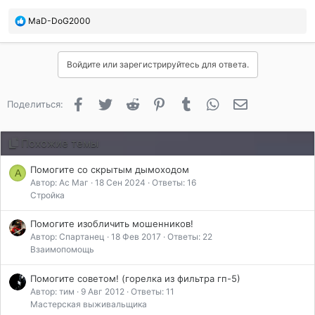
и
:
П
MaD-DoG2000
о
б
л
Войдите или зарегистрируйтесь для ответа.
а
г
о
Facebook
Twitter
Reddit
Pinterest
Tumblr
WhatsApp
Электронная 
Поделиться:
д
а
р
Похожие темы
и
л
Помогите со скрытым дымоходом
и
А
Автор: Ас Маг
18 Сен 2024
Ответы: 16
:
Стройка
Помогите изобличить мошенников!
Автор: Спартанец
18 Фев 2017
Ответы: 22
Взаимопомощь
Помогите советом! (горелка из фильтра гп-5)
Автор: тим
9 Авг 2012
Ответы: 11
Мастерская выживальщика