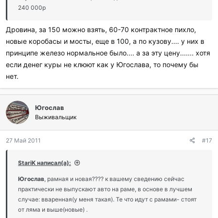
240 000р
Дровина, за 150 можно взять, 60-70 контрактное пихло,
новые коробасы и мосты, еще в 100, а по кузову.... у них в
принципе железо нормальное было.... а за эту цену....... хотя
если денег куры не клюют как у Югослава, то почему бы
нет.
Югослав
Выживальщик
27 Май 2011
#17
StariK написал(а):
Югослав
, рамная и новая???? к вашему сведению сейчас
практически не выпускают авто на раме, в основе в лучшем
случае: вваренная(у меня такая). Те что идут с рамами- стоят
от ляма и выше(новые) .