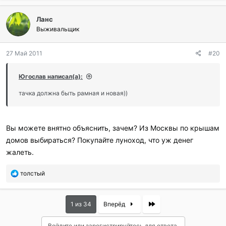
Ланс
Выживальщик
27 Май 2011
#20
Югослав написал(а):
тачка должна быть рамная и новая))
Вы можете внятно объяснить, зачем? Из Москвы по крышам
домов выбираться? Покупайте луноход, что уж денег
жалеть.
П
толстый
о
б
л
Last
1 из 34
Вперёд
а
г
Войдите или зарегистрируйтесь для ответа.