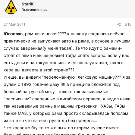
StariK
Выживальщик
27 Май 2011
#16
Югослав
, рамная и новая???? к вашему сведению сейчас
практически не выпускают авто на раме, в основе в лучшем
случае: вваренная(у меня такая). Те что идут с рамами-
стоят от ляма и выше(новые) тогда опять вопрос: если у вас
есть деньги на такую машины и ее эксплуатацию, какого
хера вы делаете в этой стране???
И еще, вы видели "переломанную" легковую машину??? я за
рулем с 1992 года-не разу!!!!! в принципе сложится под
большой нагрузкой могут только так называемые
"распилыши" сваренные в китайском сервисе, я видел наши
так называемые рамные машины-грузовики : УАЗы, ГАЗы,
также МАЗ, у которых рама просто складывалась пополам
из за того что на нее грузят до без предела....
Что касаемо б/у то то же пыж во втором кузове имеет
большой потенциал для "подготовки" а учитывая