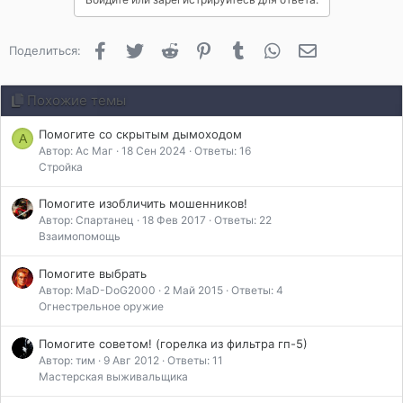
о
д
а
Facebook
Twitter
Reddit
Pinterest
Tumblr
WhatsApp
Электронная 
Поделиться:
р
и
л
Похожие темы
и
:
Помогите со скрытым дымоходом
А
Автор: Ас Маг
18 Сен 2024
Ответы: 16
Стройка
Помогите изобличить мошенников!
Автор: Спартанец
18 Фев 2017
Ответы: 22
Взаимопомощь
Помогите выбрать
Автор: MaD-DoG2000
2 Май 2015
Ответы: 4
Огнестрельное оружие
Помогите советом! (горелка из фильтра гп-5)
Автор: тим
9 Авг 2012
Ответы: 11
Мастерская выживальщика