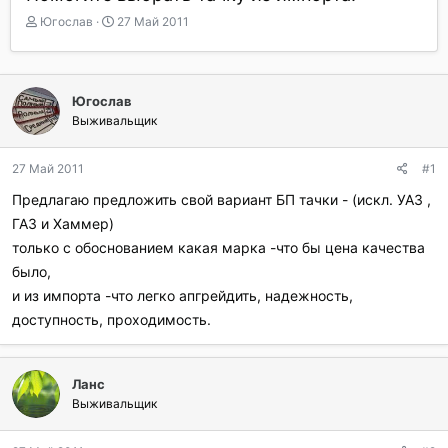
А
Д
Югослав
27 Май 2011
в
а
т
т
о
а
р
н
Югослав
т
а
Выживальщик
е
ч
м
а
ы
л
27 Май 2011
#1
а
Предлагаю предложить свой вариант БП тачки - (искл. УАЗ ,
ГАЗ и Хаммер)
только с обоснованием какая марка -что бы цена качества
было,
и из импорта -что легко апгрейдить, надежность,
доступность, проходимость.
Ланс
Выживальщик