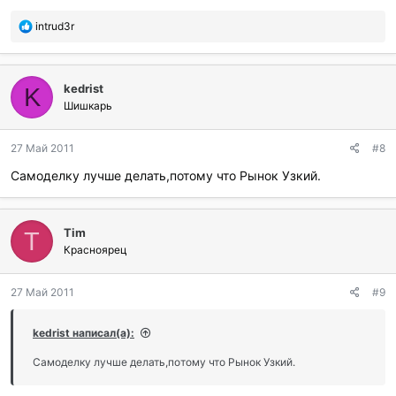
П
intrud3r
о
б
л
kedrist
а
K
г
Шишкарь
о
д
27 Май 2011
#8
а
р
Самоделку лучше делать,потому что Рынок Узкий.
и
л
и
:
Tim
T
Красноярец
27 Май 2011
#9
kedrist написал(а):
Самоделку лучше делать,потому что Рынок Узкий.